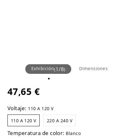
Exhibición
1
/
8
Dimensiones
(
)
47,65 €
Voltaje:
110 A 120 V
110 A 120 V
220 A 240 V
Temperatura de color:
Blanco