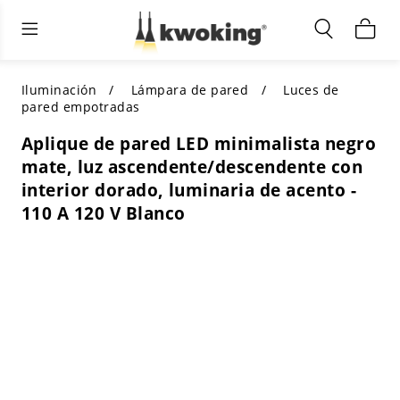
Muebles de sala de estar
Iluminación exterior
Iluminación interior
TODOS LOS MUEBLES DE SALÓN
Comprar por categoría
TODA LA ILUMINACIÓN PARA
Iluminación
Lámpara de pared
Luces de
OTROS ESPACIOS
pared empotradas
SELECCIONES DESTACADAS
COMPRAR POR ESTILO
Aplique de pared LED minimalista negro
COMPRAR POR CATEGORÍA
mate, luz ascendente/descendente con
COMPRAR POR ESTILO
Shop by Colors
interior dorado, luminaria de acento -
COMPRAR POR ESTILO
110 A 120 V Blanco
Comprar por características
COMPRAR POR DISEÑO
COMPRAR POR COLOR
Comprar por material
COMPRAR POR DIMENSIONES