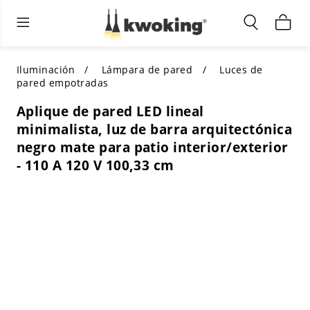
Muebles de sala de estar
Iluminación exterior
Iluminación interior
TODOS LOS MUEBLES DE SALÓN
Comprar por categoría
TODA LA ILUMINACIÓN PARA
Iluminación
Lámpara de pared
Luces de
OTROS ESPACIOS
pared empotradas
SELECCIONES DESTACADAS
COMPRAR POR ESTILO
Aplique de pared LED lineal
COMPRAR POR CATEGORÍA
minimalista, luz de barra arquitectónica
COMPRAR POR ESTILO
Shop by Colors
negro mate para patio interior/exterior
COMPRAR POR ESTILO
- 110 A 120 V 100,33 cm
Comprar por características
COMPRAR POR DISEÑO
COMPRAR POR COLOR
Comprar por material
COMPRAR POR DIMENSIONES