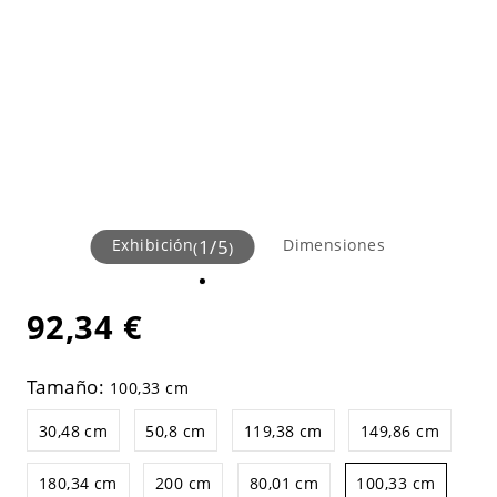
Exhibición
1
/
5
Dimensiones
(
)
92,34 €
Tamaño:
100,33 cm
30,48 cm
50,8 cm
119,38 cm
149,86 cm
180,34 cm
200 cm
80,01 cm
100,33 cm