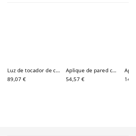
Luz de tocador de cristal facetado, aplique lineal de pared para baño
Aplique de pared con pantalla redonda ligera, estilo moderno, iluminación de pared metálica para interior
89,07 €
54,57 €
147,