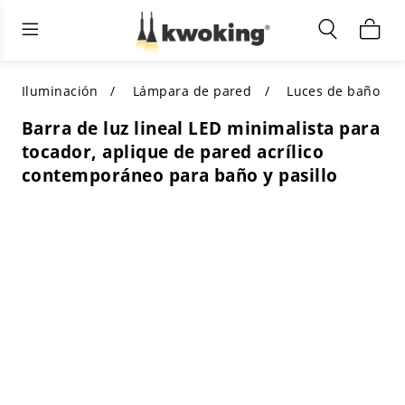
Muebles de sala de estar
Iluminación exterior
Iluminación interior
TODOS LOS MUEBLES DE SALÓN
Comprar por categoría
TODA LA ILUMINACIÓN PARA
Iluminación
Lámpara de pared
Luces de baño
OTROS ESPACIOS
Barra de luz lineal LED minimalista para
SELECCIONES DESTACADAS
COMPRAR POR ESTILO
tocador, aplique de pared acrílico
COMPRAR POR CATEGORÍA
contemporáneo para baño y pasillo
COMPRAR POR ESTILO
Shop by Colors
COMPRAR POR ESTILO
Comprar por características
COMPRAR POR DISEÑO
COMPRAR POR COLOR
Comprar por material
COMPRAR POR DIMENSIONES