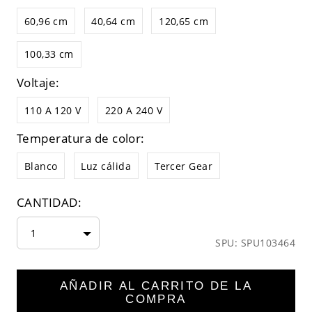
60,96 cm
40,64 cm
120,65 cm
100,33 cm
Voltaje:
110 A 120 V
220 A 240 V
Temperatura de color:
Blanco
Luz cálida
Tercer Gear
CANTIDAD:
1
SPU: SPU103464
AÑADIR AL CARRITO DE LA
COMPRA