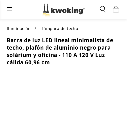
Muebles de sala de estar
Iluminación exterior
Iluminación interior
TODOS LOS MUEBLES DE SALÓN
Comprar por categoría
TODA LA ILUMINACIÓN PARA
Iluminación
Lámpara de techo
OTROS ESPACIOS
Barra de luz LED lineal minimalista de
SELECCIONES DESTACADAS
COMPRAR POR ESTILO
techo, plafón de aluminio negro para
COMPRAR POR CATEGORÍA
solárium y oficina - 110 A 120 V Luz
COMPRAR POR ESTILO
Shop by Colors
cálida 60,96 cm
COMPRAR POR ESTILO
Comprar por características
COMPRAR POR DISEÑO
COMPRAR POR COLOR
Comprar por material
COMPRAR POR DIMENSIONES