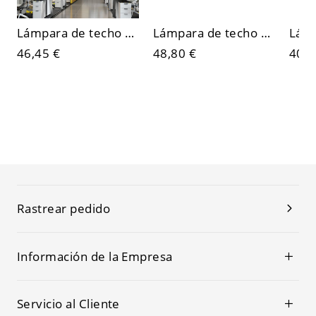
Lámpara de techo LED lineal minimalista, luminaria arquitectónica de montaje al ras tipo tira para oficina o estudio
Lámpara de techo LED lineal minimalista, plafón comercial de aluminio negro mate
46,45 €
48,80 €
40,6
Rastrear pedido
Información de la Empresa
Servicio al Cliente