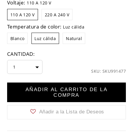
Voltaje:
110 A 120 V
110 A 120 V
220 A 240 V
Temperatura de color:
Luz cálida
Blanco
Luz cálida
Natural
CANTIDAD:
1
SKU: SKU991477
AÑADIR AL CARRITO DE LA
COMPRA
Añadir a la Lista de Deseos