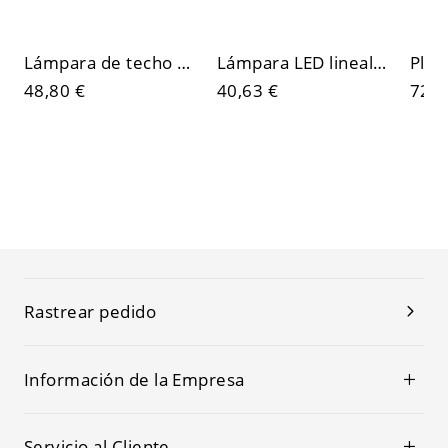
Lámpara de techo LED lineal minimalista, plafón comercial de aluminio negro mate
Lámpara LED lineal empotrada de diseño, plafón arquitectónico para oficina, cocina o pasillo
48,80 €
40,63 €
72,8
Rastrear pedido
Información de la Empresa
Servicio al Cliente