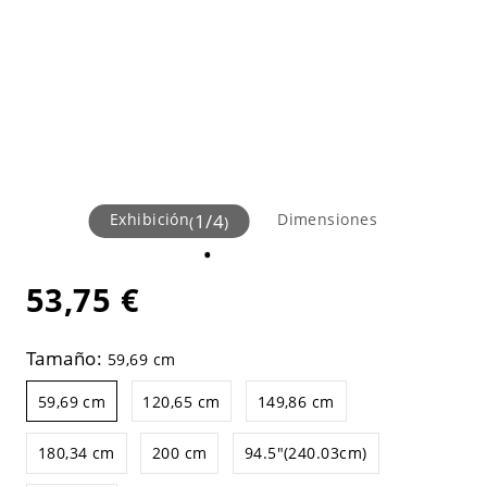
Exhibición
1
/
4
Dimensiones
(
)
53,75 €
Tamaño:
59,69 cm
59,69 cm
120,65 cm
149,86 cm
180,34 cm
200 cm
94.5"(240.03cm)