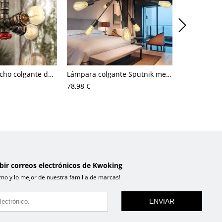
Lámpara de techo colgante de metal antiguo estilo industrial con tuberías de agua pequeñas y 4 luces
Lámpara colgante Sputnik metálica con 9/12/15 bombillas antiguas para el techo de la sala de estar en negro
78,98 €
65,21 €
ibir correos electrónicos de Kwoking
mo y lo mejor de nuestra familia de marcas!
ENVIAR