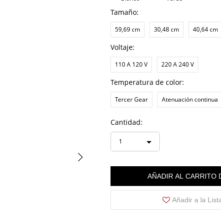
Tamaño:
59,69 cm
30,48 cm
40,64 cm
Voltaje:
110 A 120 V
220 A 240 V
Temperatura de color:
Tercer Gear
Atenuación continua
Cantidad:
1
AÑADIR AL CARRITO
Añadir a la Lis