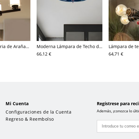
Moderna Luminaria de Araña de Vidrio Puro de Cilindos Lámpara de Colgar Radial para Dormitorio
Moderna Lámpara de Techo de Vidrio 1 Luz Luminaria de Techo Ovalada para Cantina
66,12 €
64,71 €
Mi Cuenta
Regístrese para rec
Además, ¡conozca lo últi
Configuraciones de la Cuenta
Regreso & Reembolso