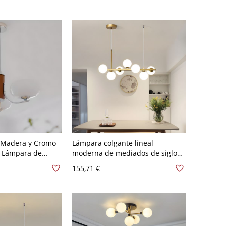
rado Blanco leche
Blanco leche
 Madera y Cromo
Lámpara colgante lineal
, Lámpara de
moderna de mediados de siglo
con Pantallas de
con globo de vidrio, ajustable
155,71 €
A 120 V Blanco
para comedor - 110 A 120 V
Dorado 7 Blanco leche