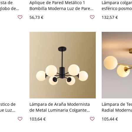
ista de
Aplique de Pared Metálico 1
Lámpara colgan
globo de
Bombilla Moderna Luz de Pared
esférico posmo
emi montado
de Globo para Habitación - 110 A
cabeza para co
56,73 €
132,57 €
 Blanco
120 V Negro Blanco leche
V Dorado Blanc
stico de
Lámpara de Araña Modernista
Lámpara de Te
ue Luz
de Metal Luminaria Colgante
Radial Moderna
io - 110 A
Radial de Esferas para
Metal con Somb
103,64 €
105,44 €
o leche
Habitación - 6 110 A 120 V Blanco
Globos - 4 110 
leche
leche