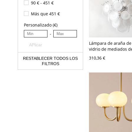
90 € - 451 €
Más que 451 €
Personalizado (€)
-
Lámpara de araña de 
APlicar
vidrio de mediados de
lámpara colgante Art
310,36 €
RESTABLECER TODOS LOS
comedor y recibidor -
FILTROS
50,8 cm Blanco leche