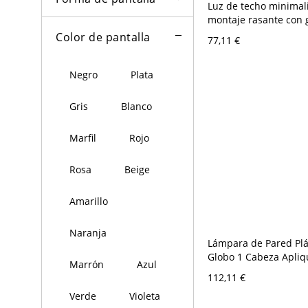
Luz de techo minimal
montaje rasante con 
vidrio para pasillo s
Color de pantalla
77,11 €
- Dorado 110 A 120 V
leche
Negro
Plata
Gris
Blanco
Marfil
Rojo
Rosa
Beige
Amarillo
Naranja
Lámpara de Pared Plá
Globo 1 Cabeza Apliq
Marrón
Azul
Infantil para Dormitor
112,11 €
120 V 15,24 cm Blanc
Verde
Violeta