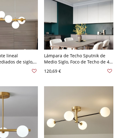
te lineal
Lámpara de Techo Sputnik de
iados de siglo,
Medio Siglo, Foco de Techo de 4
 vidrio, accesorio
Globos para Techos Bajos - 110 A
120,69 €
ntal ajustable
120 V Blanco leche
ocina - 110 A 120
e