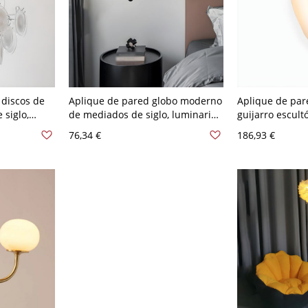
discos de
Aplique de pared globo moderno
Aplique de pare
 siglo,
de mediados de siglo, luminaria
guijarro escult
 Déco para
metálica minimalista con
ambiental orgá
76,34 €
186,93 €
 110 A 120 V
pantalla de vidrio para pasillo o
110 A 120 V A 
tocador - 110 A 120 V Negro
Blanco leche