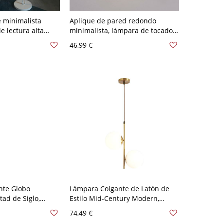
 minimalista
Aplique de pared redondo
e lectura alta
minimalista, lámpara de tocador
tar con base
de metal y vidrio para pasillo,
46,99 €
 120 V Blanco
dormitorio, sala de estar - 110 A
120 V Dorado Blanco leche
nte Globo
Lámpara Colgante de Latón de
ad de Siglo,
Estilo Mid-Century Modern,
rio Texturizado
Candelabro Vertical de 2 Luces
74,49 €
cina o Dormitorio -
para Comedor - 110 A 120 V