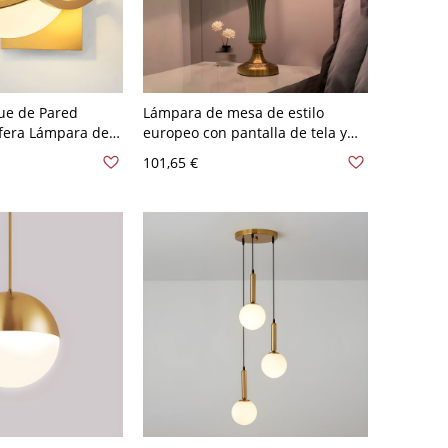
ue de Pared
Lámpara de mesa de estilo
fera Lámpara de
europeo con pantalla de tela y
 para Dormitorio -
base de metal para la mesita de
101,65 €
rado Blanco leche
noche - 110 A 120 V Blanco leche