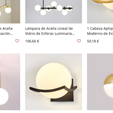
e Araña
Lámpara de Araña Lineal de
1 Cabeza Apliq
nación
Vidrio de Esferas Luminaria
Moderno de Es
para
Suspendida Moderna para Salón
Pared de Metal
106,66 €
50,18 €
V Dorado
- 110 A 120 V Negro 7 Blanco
110 A 120 V Do
leche