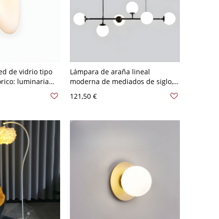
d de vidrio tipo
Lámpara de araña lineal
órico: luminaria
moderna de mediados de siglo,
nica wabi-sabi -
colgante de ramas con 6 globos
121,50 €
Blanco leche
de vidrio para comedor - 110 A
120 V Negro Blanco leche