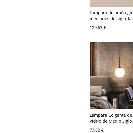
Lámpara de araña gl
mediados de siglo, l
colgante de metal co
129,63 €
curvos y pantallas de 
Dorado 110 A 120 V B
Lámpara Colgante de
Vidrio de Medio Siglo,
para Isla de Cocina o
73,62 €
Cama - 110 A 120 V N