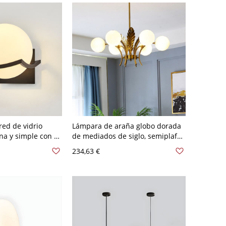
ed de vidrio
Lámpara de araña globo dorada
na y simple con 1
de mediados de siglo, semiplafón
ntaje en pared
de 6 luces con pantallas de vidrio
234,63 €
- Negro 110 A 120
- 110 A 120 V Blanco leche