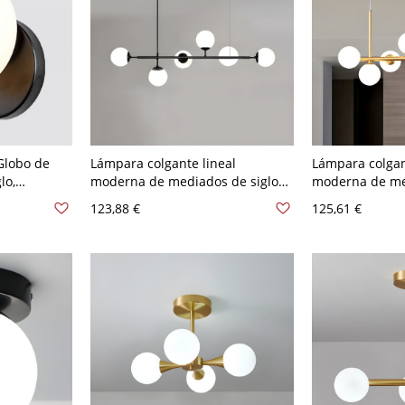
Globo de
Lámpara colgante lineal
Lámpara colgan
lo,
moderna de mediados de siglo
moderna de med
mpotrada
con 6 luces y globos de vidrio
luz de globo de
123,88 €
125,61 €
illo - Negro
para comedor cocina - 110 A 120
colgante horizo
che
V Negro Blanco leche
para comedor c
V 7 Blanco lech