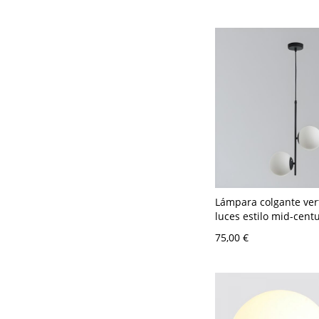
leche 31,75 cm
Lámpara colgante vert
luces estilo mid-cent
candelabro de globo d
75,00 €
texturizado para com
120 V Negro Blanco l