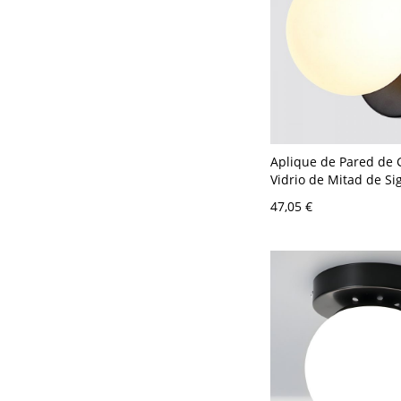
Aplique de Pared de 
Vidrio de Mitad de Sig
Lámpara Compacta E
47,05 €
para Dormitorio o Pas
110 A 120 V Blanco le