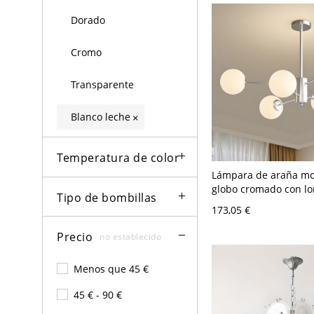
Dorado
Cromo
Transparente
Blanco leche
×
Temperatura de color
Lámpara de araña m
globo cromado con lo
Tipo de bombillas
suspensión ajustable 
173,05 €
V 6 Blanco leche
Precio
no establecido
Menos que 45 €
45 € - 90 €