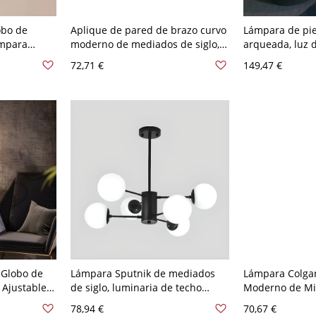
obo de
Aplique de pared de brazo curvo
Lámpara de pie
ámpara
moderno de mediados de siglo,
arqueada, luz d
n brazos
luminaria de tocador tipo cuello
para sala de es
72,71 €
149,47 €
vidrio - 3
de cisne con pantalla de vidrio -
estable - 110 A
lanco leche
110 A 120 V Cromo Blanco leche
Blanco leche
 Globo de
Lámpara Sputnik de mediados
Lámpara Colga
 Ajustable
de siglo, luminaria de techo
Moderno de Mit
 Lado de
ramificada con pantallas de
Fijación de Vid
78,94 €
70,67 €
egro Blanco
globo de vidrio - 110 A 120 V
para Isla de Co