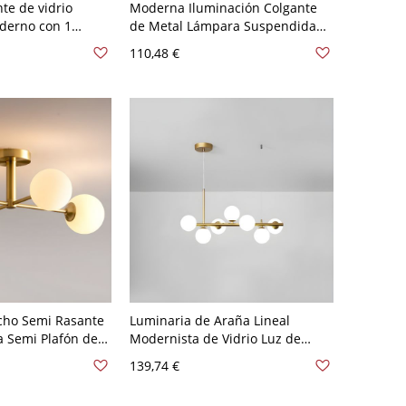
te de vidrio
Moderna Iluminación Colgante
derno con 1
de Metal Lámpara Suspendida
medor - 110 A 120
de Globos para Escalera - 110 A
110,48 €
o leche 20,32 cm
120 V Dorado 3 Blanco leche
cho Semi Rasante
Luminaria de Araña Lineal
 Semi Plafón de
Modernista de Vidrio Luz de
ra de Vidrio de
Colgar de Globos para Sala - 110
139,74 €
A 120 V Blanco
A 120 V Dorado 7 Blanco leche