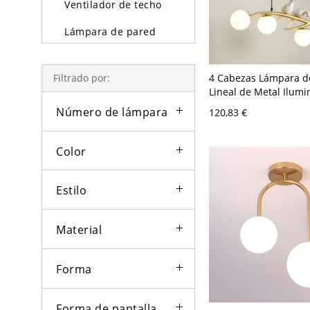
Ventilador de techo
Lámpara de pared
Lámparas y lámpara
de pie
4 Cabezas Lámpara d
Filtrado por:
Lineal de Metal Ilumi
Iluminación exterior
Pendiente de Globos 
Número de lámpara
120,83 €
Comedor - 110 A 120 
Bombillas
Blanco leche
Color
Estilo
Material
Forma
Forma de pantalla