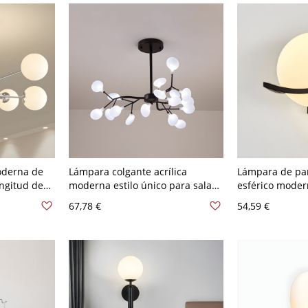
oderna de
Lámpara colgante acrílica
Lámpara de par
ngitud de
moderna estilo único para sala
esférico moder
- 110 A 120
de estar - 110 A 120 V Negro 18
cabeza para mo
67,78 €
54,59 €
Blanco leche
en dormitorio 
V Blanco leche