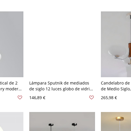
Negro 6 Blanco leche
110 A 120 V Do
ical de 2
Lámpara Sputnik de mediados
Candelabro de
ury modern,
de siglo 12 luces globo de vidrio
de Medio Siglo
e vidrio
techo negro semi empotrado -
Techo Multiluz 
146,89 €
265,98 €
edor - 110 A
110 A 120 V Blanco leche
Vidrio - 3 110 
eche
leche