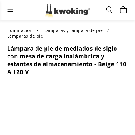
Muebles de sala de estar
Iluminación exterior
Iluminación interior
TODOS LOS MUEBLES DE SALÓN
Comprar por categoría
TODA LA ILUMINACIÓN PARA
Iluminación
Lámparas y lámpara de pie
OTROS ESPACIOS
Lámparas de pie
SELECCIONES DESTACADAS
COMPRAR POR ESTILO
Lámpara de pie de mediados de siglo
COMPRAR POR CATEGORÍA
con mesa de carga inalámbrica y
COMPRAR POR ESTILO
Shop by Colors
estantes de almacenamiento - Beige 110
COMPRAR POR ESTILO
A 120 V
Comprar por características
COMPRAR POR DISEÑO
COMPRAR POR COLOR
Comprar por material
COMPRAR POR DIMENSIONES