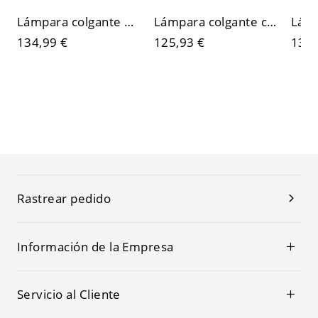
Lámpara colgante de disco Bauhaus, luminaria LED minimalista suspendida con brillo difuso y acabado de alto brillo
Lámpara colgante contemporánea de latón cepillado, luminaria colgante minimalista negra y dorada para isla de cocina
134,99 €
125,93 €
130,
Rastrear pedido
Información de la Empresa
Servicio al Cliente