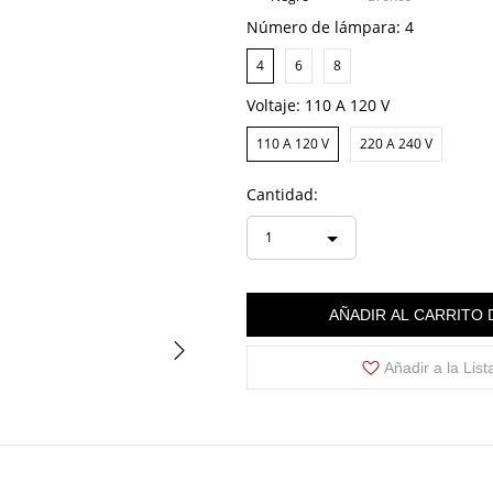
Número de lámpara:
4
4
6
8
Voltaje:
110 A 120 V
110 A 120 V
220 A 240 V
Cantidad:
1
AÑADIR AL CARRITO
Añadir a la Lis