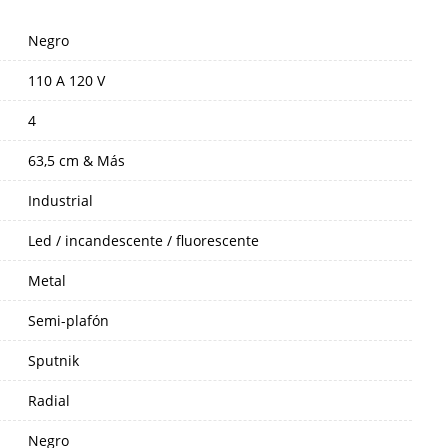
Negro
110 A 120 V
4
63,5 cm & Más
Industrial
Led / incandescente / fluorescente
Metal
Semi-plafón
Sputnik
Radial
Negro