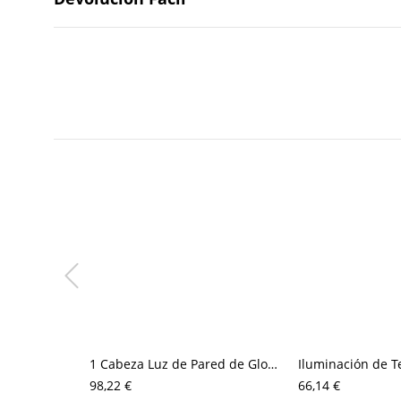
1 Cabeza Luz de Pared de Globo Luminaria de Pared Simple de Metal en Latón para Dormitorio
98,22 €
66,14 €