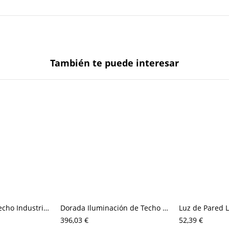
También te puede interesar
Iluminación de Techo Industrial de Metal Luz de Techo Semi Rasante Radial para Sala
Dorada Iluminación de Techo Radial Moderna Semi Plafón Metálico con Sombra de Globos
396,03 €
52,39 €