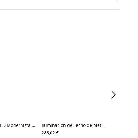
Luz de Pared LED Modernista Aplique de Pared de Metal con Sombra de Globo para Sala
Iluminación de Techo de Metal 4 Bombillas Semi Plafón Radial Industrial para Salón
286,02 €
87,11 €