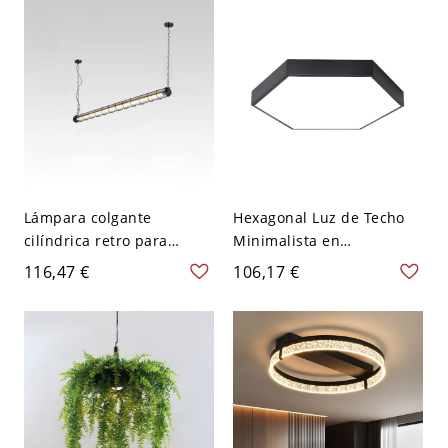
ganso en negro - 110 A
120 V Negro
Lámpara colgante
Hexagonal Luz de Techo
cilíndrica retro para
Minimalista en
cocina, uso no residencial,
Blanco/Azul/Rosa
116,47 €
106,17 €
con cadena, negra, 110V-
Lámpara de Techo LED
120V, luz cálida, 4.5"
Metálica en Luz
Cálida/Blanca
12"/16"/19,5" Larga - 110
A 120 V Negro 59,69 cm
Luz cálida