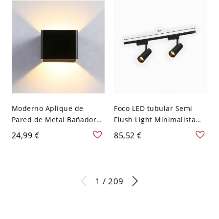
de suspensión ajustable,
110V-120V, negro, luz
cálida, 18w
Moderno Aplique de
Foco LED tubular Semi
Pared de Metal Bañador
Flush Light Minimalista
de Pared 1 Cabeza para
Tienda de ropa de metal
24,99 €
85,52 €
Sala de Estar - 110 A 120 V
Iluminación de
Negro
seguimiento - 110 A 120 V
2 Negro
1 / 209