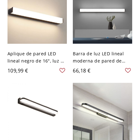
Aplique de pared LED
Barra de luz LED lineal
lineal negro de 16", luz de
moderna de pared de
tocador moderna de
31,5" en metal negro con
109,99 €
66,18 €
metal para espejo de
luz blanca para tocador,
baño, pasillo o pared de
baño, pasillo o espejo
dormitorio, 110V-120V