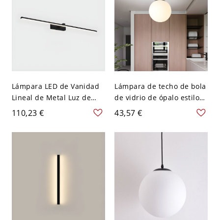
Lámpara LED de Vanidad
Lámpara de techo de bola
Lineal de Metal Luz de
de vidrio de ópalo estilo
Pared Simple para
simple con montaje
110,23 €
43,57 €
Tocador - 110 A 120 V
empotrado de 1 luz y
Negro Blanco 40,64 cm
dosel negro