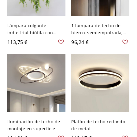
Lámpara colgante
1 lámpara de techo de
industrial biófila con
hierro, semiempotrada,
plantas artificiales y
cableada, para dormitorio
113,75 €
96,24 €
acabado negro mate -
principal - Negro 110 A
Estilo 1 110 A 120 V
120 V Tercer Gear
Redondo
Iluminación de techo de
Plafón de techo redondo
montaje en superficie
de metal
metálica dorada/negra
dorado/negro/blanco con