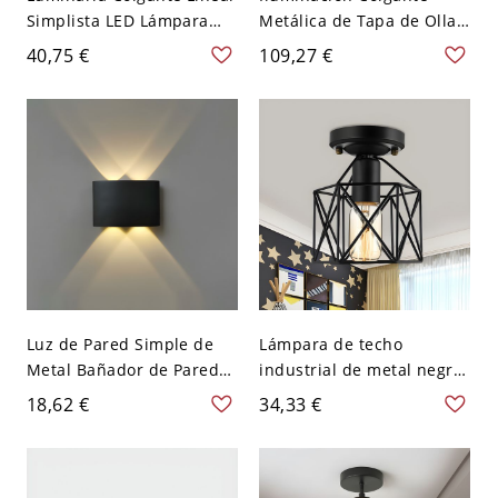
Simplista LED Lámpara
Metálica de Tapa de Olla
Suspendida de Metal para
1 Cabeza Luz Pendiente
40,75 €
109,27 €
Despacho - 110 A 120 V
Industrial para Bar - 110 A
Negro Blanco 59,69 cm
120 V Negro 26,67 cm
Luz de Pared Simple de
Lámpara de techo
Metal Bañador de Pared
industrial de metal negro
LED para Pasillo - 110 A
con diseño de jaula
18,62 €
34,33 €
120 V Negro 4 Blanco
hexagonal para sala de
estar semi empotrada