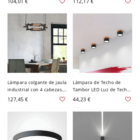
104,01 €
112,17 €
con pantalla acrílica -
pantalla acrílica - Negro
Negro 110 A 120 V Tercer
110 A 120 V Tercer Gear
Gear Oval
Lámpara colgante de jaula
Lámpara de Techo de
industrial con 4 cabezas,
Tambor LED Luz de Techo
suspensión metálica con
Metálica Minimalista para
127,45 €
44,23 €
tubería y válvula en negro
Salón - Negro 110 A 120 V