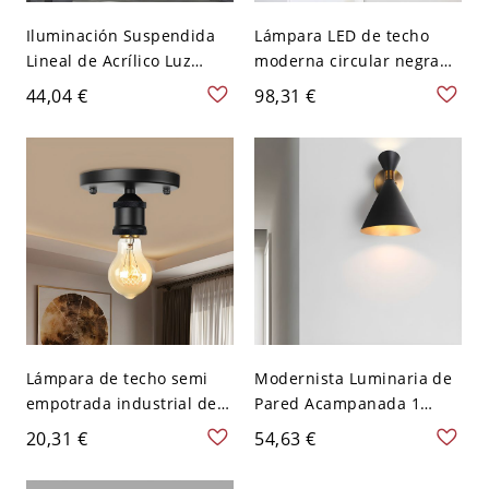
Iluminación Suspendida
Lámpara LED de techo
Lineal de Acrílico Luz
moderna circular negra
Colgante LED Simplista en
con montaje empotrado y
44,04 €
98,31 €
Negro para Sala - 110 A
pantalla acrílica en luz
120 V Negro 59,69 cm
blanca, 9" de ancho y 2"
de alto
Lámpara de techo semi
Modernista Luminaria de
empotrada industrial de
Pared Acampanada 1
metal negro con 1 cabeza
Cabeza Iluminación de
20,31 €
54,63 €
para pasillo con bombilla
Pared de Metal para
al descubierto
Restaurante - Negro 110 A