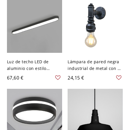
120 V
Luz de techo LED de
Lámpara de pared negra
aluminio con estilo
industrial de metal con 1
moderno para oficina -
luz para baño de tubería
67,60 €
24,15 €
110 A 120 V 62,23 cm
de agua
Negro Blanco