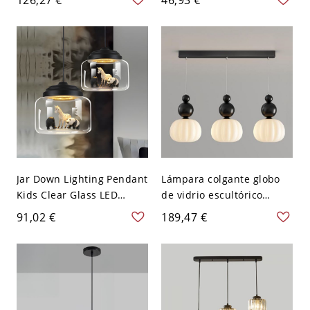
Metálica Minimalista en
Barril para Habitación -
Negro - 110 A 120 V Negro
Negro 110 A 120 V
40,64 cm
Jar Down Lighting Pendant
Lámpara colgante globo
Kids Clear Glass LED
de vidrio escultórico
Living Room Hanging
negro de 23,5" con marco
91,02 €
189,47 €
Ceiling Light in
metálico para islas de
White/Black with Animals
cocina, mesas de comedor
(Random shipments of
e iluminación de techo
Animals) - 110 A 120 V
moderna
Negro