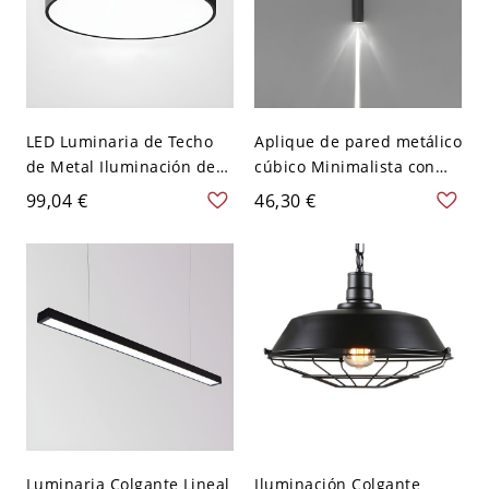
LED Luminaria de Techo
Aplique de pared metálico
de Metal Iluminación de
cúbico Minimalista con
Techo Simple de Redondo
acabado negro de 2
99,04 €
46,30 €
para Cuarto - Negro 110 A
cabezas y luz LED blanca
120 V 22,86 cm Blanco
hacia arriba y hacia abajo
Luminaria Colgante Lineal
Iluminación Colgante