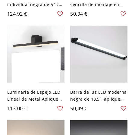
individual negra de 5" con
sencilla de montaje en
pantalla cilíndrica de
pared estilo nórdico para
124,92 €
50,94 €
vidrio acanalado y soporte
sala de estar - 110 A 120 V
de techo metálico
Negro Redondo 59,69 cm
moderno para cocina o
pasillo
Luminaria de Espejo LED
Barra de luz LED moderna
Lineal de Metal Aplique
negra de 18,5", aplique
de Pared Minimalista para
metálico para espejo de
113,00 €
50,49 €
Baño - Negro 110 A 120 V
baño, pasillo o tocador,
40,64 cm
110V-120V