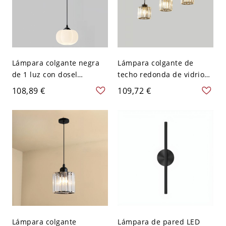
Lámpara colgante negra
Lámpara colgante de
de 1 luz con dosel
techo redonda de vidrio
redondo, detalle de
negro de 3 luces con
108,89 €
109,72 €
madera y pantalla de
dosel lineal, moderna
plástico para isla de
para isla de cocina, 22,5"
cocina o mesita de noche
de largo
Lámpara colgante
Lámpara de pared LED