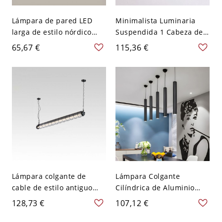
Lámpara de pared LED
Minimalista Luminaria
larga de estilo nórdico
Suspendida 1 Cabeza de
para sala de estar,
Esfera Luz de Colgar
65,67 €
115,36 €
moderna y montada en la
Metálica en Negro para
pared - 110 A 120 V 50,8
Comedor - 110 A 120 V
cm Luz cálida
Negro 15,24 cm
Lámpara colgante de
Lámpara Colgante
cable de estilo antiguo
Cilíndrica de Aluminio
para isla de cocina con
Negra Simplista con LED
128,73 €
107,12 €
pantalla de vidrio en color
en Luz Blanca, Altura de
gris metálico y longitud
11