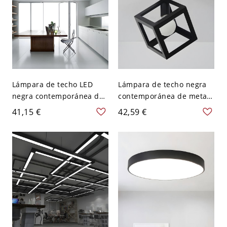
Lámpara de techo LED
Lámpara de techo negra
negra contemporánea de
contemporánea de metal
aluminio para cocina,
con 1 bombilla para
41,15 €
42,59 €
23.5" de ancho
dormitorio cuadrado semi
empotrada