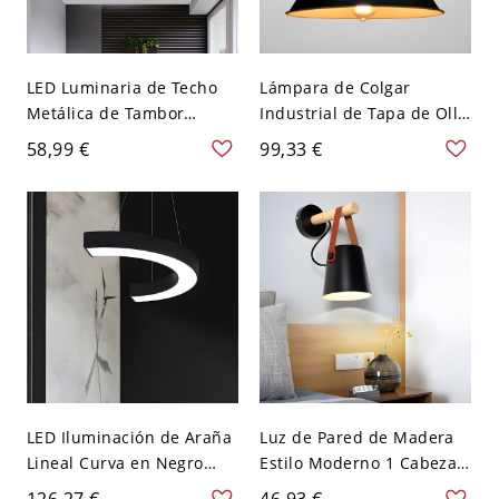
LED Luminaria de Techo
Lámpara de Colgar
Metálica de Tambor
Industrial de Tapa de Olla
Iluminación de Techo
1 Luz Luminaria
58,99 €
99,33 €
Minimalista para Cuarto -
Suspendida de Metal para
Negro 110 A 120 V Blanco
Bar - 110 A 120 V Negro
26,67 cm
LED Iluminación de Araña
Luz de Pared de Madera
Lineal Curva en Negro
Estilo Moderno 1 Cabeza
Lámpara Colgante
Aplique de Pared de
126,27 €
46,93 €