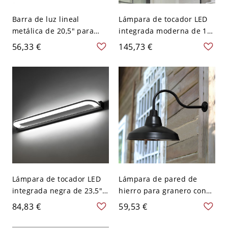
Barra de luz lineal
Lámpara de tocador LED
metálica de 20,5" para
integrada moderna de 16"
tocador de baño, aplique
en negro, aplique
56,33 €
145,73 €
interior moderno, 110V-
metálico para espejo con
120V
pantalla para baño o
tocador, 110V-120V
Lámpara de tocador LED
Lámpara de pared de
integrada negra de 23,5"
hierro para granero con
con pantalla, aplique
pantalla vintage, 1
84,83 €
59,53 €
moderno para baño en
bombilla, aplique exterior
luz blanca, 110V-120V
con brazo de cuello de