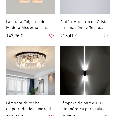
Lámpara Colgante de
Plafón Moderno de Cristal
Madera Moderna con
Iluminación de Techo
Longitud de Suspensión
Redonda para Salón -
143,76 €
218,41 €
Ajustable y Elegante
Dorado 110 A 120 V 8
Pantalla de Vidrio - 110 A
120 V Blanco crema 2
Lámpara de techo
Lámpara de pared LED
empotrada de cilindro de
mini nórdica para sala de
cristal negro con pantalla
estar, moderna y simple,