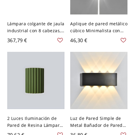
Lámpara colgante de jaula
Aplique de pared metálico
industrial con 8 cabezas,
cúbico Minimalista con
suspensión metálica con
acabado negro de 2
367,79 €
46,30 €
tubería y válvula en negro
cabezas y luz LED blanca
hacia arriba y hacia abajo
2 Luces Iluminación de
Luz de Pared Simple de
Pared de Resina Lámpara
Metal Bañador de Pared
de Pared Moderna para
LED para Pasillo - 110 A
70,62 €
36,80 €