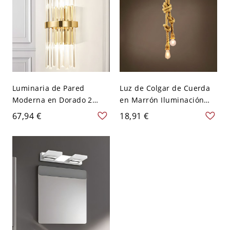
Luminaria de Pared
Luz de Colgar de Cuerda
Moderna en Dorado 2
en Marrón Iluminación
Luces Aplique de Pared
Pendiente Industrial para
67,94 €
18,91 €
Metálico copn Sombra de
Restaurante - 110 A 120 V
Cristal para Salón -
Marrón 2 39,5"
Dorado 110 A 120 V