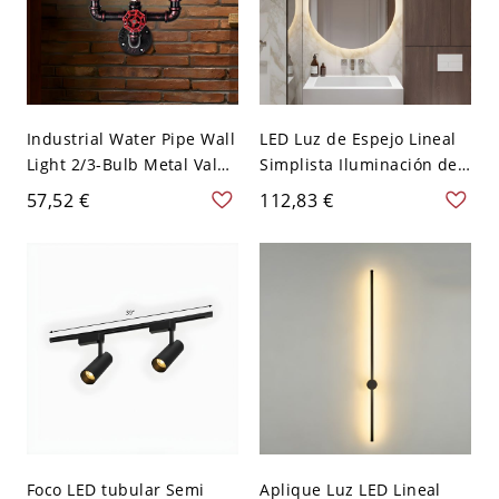
Industrial Water Pipe Wall
LED Luz de Espejo Lineal
Light 2/3-Bulb Metal Valve
Simplista Iluminación de
and Gauge Detailing
Pared de Metal para Baño
57,52 €
112,83 €
Sconce Lighting in
- 110 A 120 V Dorado
Weathered Copper - 110 A
40,64 cm Blanco Redondo
120 V 2 Cobre envejecido
Foco LED tubular Semi
Aplique Luz LED Lineal