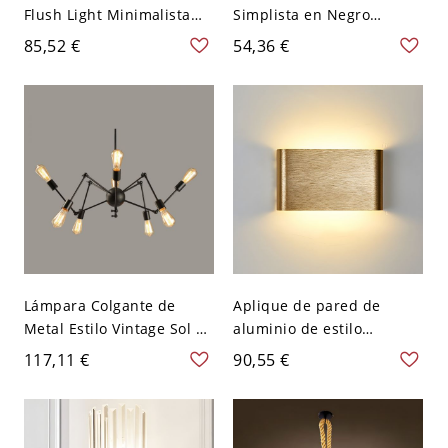
Flush Light Minimalista
Simplista en Negro
Tienda de ropa de metal
Iluminación de Pared de
85,52 €
54,36 €
Iluminación de
Metal para Pasillo - 110 A
seguimiento - 110 A 120 V
120 V Negro 80,01 cm Luz
2 Negro
cálida
Lámpara Colgante de
Aplique de pared de
Metal Estilo Vintage Sol 2
aluminio de estilo
Niveles Altura Ajustable,
moderno con 2 luces LED
117,11 €
90,55 €
110V-120V, 8, Diseño 2
coloridas para escaleras -
110 A 120 V Dorado 16,51
cm