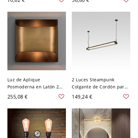
Pasillo - 110 A 120 V Verde
120 V Negro 8 Blanco
Luz de Aplique
2 Luces Steampunk
Posmoderna en Latón 2
Colgante de Cordón para
Luces Luminaria de Pared
Isla de Cocina con
255,08 €
149,24 €
Metálica de Rectángulo -
Pantalla de Vidrio en
110 A 120 V Latón 25,4 cm
Carbón y Longitud de
Colgado Ajustable, 110V-
120V, Negro, Luz Cálida,
36w