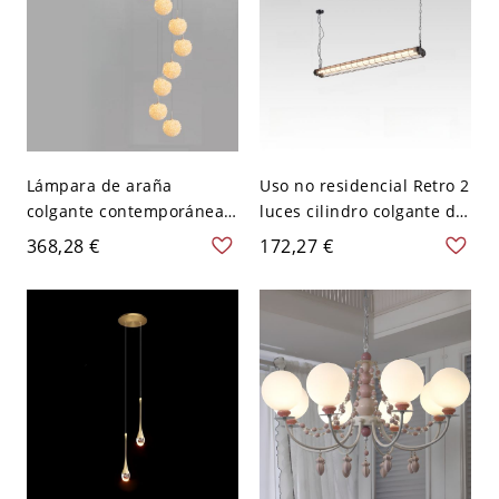
Lámpara de araña
Uso no residencial Retro 2
colgante contemporánea
luces cilindro colgante de
de escalera de 8 luces con
cocina con cadena, negro,
368,28 €
172,27 €
globo de cristal en
110V-120V, luz cálida, 8"
dorado, 16" de ancho con
cables colgantes de 98.5