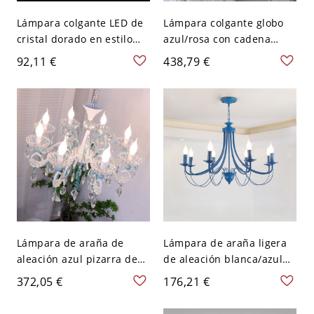
Lámpara colgante LED de
Lámpara colgante globo
cristal dorado en estilo
azul/rosa con cadena
artístico moderno. Luz de
ajustable - Rosa 110 A 120
92,11 €
438,79 €
teardrop de aluminio para
V 8
dormitorio - 110 A 120 V 2
Gota
Lámpara de araña de
Lámpara de araña ligera
aleación azul pizarra de
de aleación blanca/azul
4/6/8 luces, altura
con cadena ajustable -
372,05 €
176,21 €
ajustable - 110 A 120 V 8
110 A 120 V Azul 8