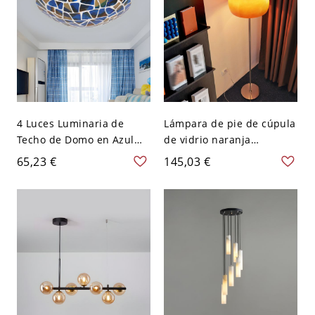
4 Luces Luminaria de
Lámpara de pie de cúpula
Techo de Domo en Azul
de vidrio naranja
Iluminación de Techo
contemporánea para
65,23 €
145,03 €
Tiffany de Vidrio para
decoración de hogar
Salón - Azul 110 A 120 V
moderno - 110 A 120 V
30,48 cm