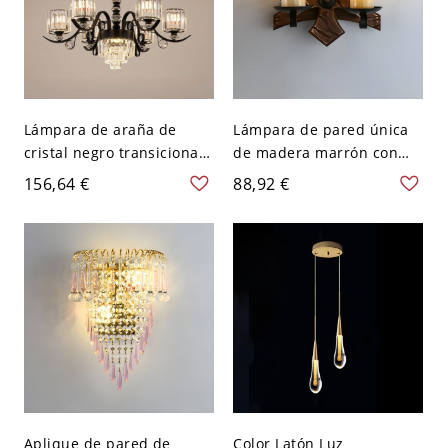
Lámpara de araña de
Lámpara de pared única
cristal negro transicional,
de madera marrón con
lujosa luminaria de techo
montaje empotrado estilo
156,64 €
88,92 €
escalonada - 110 A 120 V
granja y 1/2 luz -
7
Geométría 110 A 120 V
Aplique de pared de
Color Latón Luz