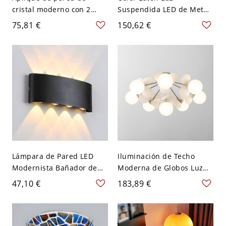
cristal moderno con 2
Suspendida LED de Metal
luces y sombra única -
Iluminación Colgante
75,81 €
150,62 €
110 A 120 V Rosa
Simple con Sombra de
Cristal de Lágrima - 110 A
120 V Latón 2
Lámpara de Pared LED
Iluminación de Techo
Modernista Bañador de
Moderna de Globos Luz
Pared Metálico Curvo para
de Techo Semi Empotrada
47,10 €
183,89 €
Salón - 110 A 120 V Negro
de Metal para Sala -
8 Blanco
Blanco 110 A 120 V 8