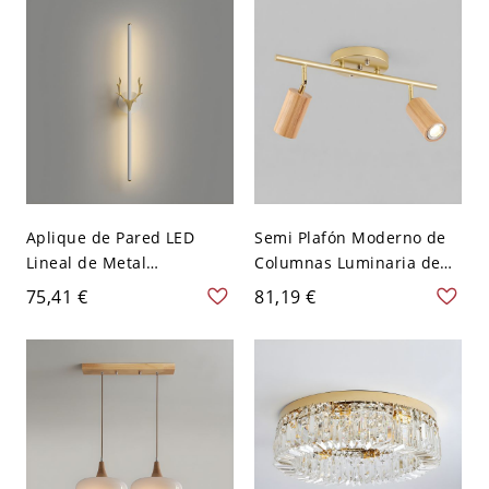
Aplique de Pared LED
Semi Plafón Moderno de
Lineal de Metal
Columnas Luminaria de
Iluminación de Pared
Riel Metálica Giratoria
75,41 €
81,19 €
Simplista con Diseño de
pata Sala - Café claro 110
Ciervo - 110 A 120 V
A 120 V 2
Blanco-dorado 59,69 cm