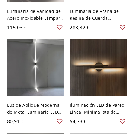
Luminaria de Vanidad de
Luminaria de Araña de
Acero Inoxidable Lámpara
Resina de Cuerda
de Pared LED Moderna de
Lámpara Pendiente
115,03 €
283,32 €
Cuadrado para Baño - 110
Tradicional para
A 120 V Acero inoxidable
Restaurante - 110 A 120 V
Blanco 2
Madera antigua 8
Luz de Aplique Moderna
Iluminación LED de Pared
de Metal Luminaria LED
Lineal Minimalista de
de Pared de Rectángulo
Metal Aplique para
80,91 €
54,73 €
para Pasillo - 110 A 120 V
Habitación - 110 A 120 V
Negro Blanco
Negro Blanco 54,61 cm