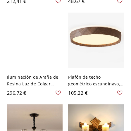
212,41 €
48,67 €
transparente, estilo
montaje en pared - 110 A
moderno - 110 A 120 V
120 V 2 Blanco
59,69 cm
Iluminación de Araña de
Plafón de techo
Resina Luz de Colgar
geométrico escandinavo,
Tradicional de Candelas
luminaria metálica
296,72 €
105,22 €
para Salón - 110 A 120 V
imitación madera con
Blanco 9+3
pantalla acrílica - 110 A
120 V 40,64 cm Nogal
oscuro