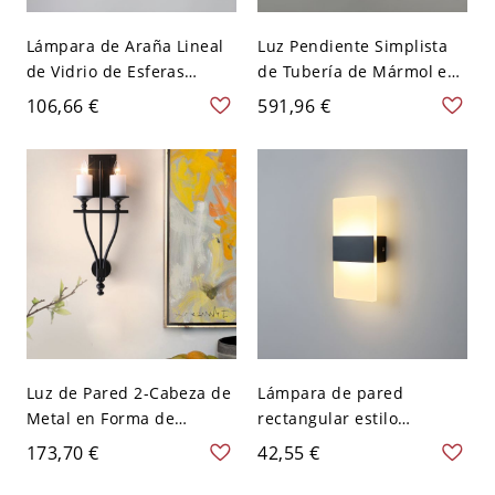
Lámpara de Araña Lineal
Luz Pendiente Simplista
de Vidrio de Esferas
de Tubería de Mármol en
Luminaria Suspendida
Blanco Lámpara Colgante
106,66 €
591,96 €
Moderna para Salón - 110
para Habitación - 110 A
A 120 V Negro 7 Ámbar
120 V 7 Blanco
Luz de Pared 2-Cabeza de
Lámpara de pared
Metal en Forma de
rectangular estilo
Candela Luminaria de
moderno con luz LED
173,70 €
42,55 €
Aplique Tradicional en
montada en la pared de
Blanco/Amarillo - Blanco
metal - 110 A 120 V Negro