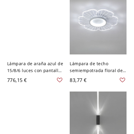
Lámpara de araña azul de
Lámpara de techo
15/8/6 luces con pantalla
semiempotrada floral de 2
de vidrio, tamaño de 25
luces, 110V-120V, 16,5",
776,15 €
83,77 €
pulgadas o más - 110 A
luz blanca
120 V 8