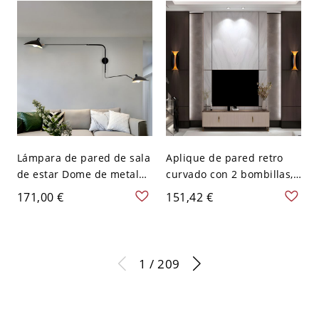
110 A 120 V
Mate 20,32 cm
Lámpara de pared de sala
Aplique de pared retro
de estar Dome de metal
curvado con 2 bombillas,
con 2 cabezas, estilo
metal negro, 13" de alto
171,00 €
151,42 €
moderno, montaje en
pared en negro con brazo
ajustable
1 / 209