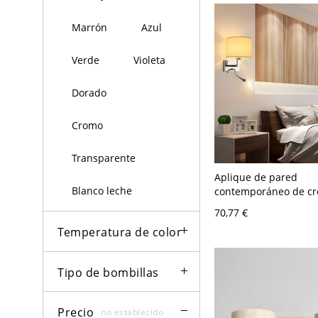
Marrón
Azul
Verde
Violeta
Dorado
Cromo
Transparente
Aplique de pared
Blanco leche
contemporáneo de c
pantalla de lino e int
70,77 €
palanca integrado - 1
Temperatura de color
Beige 2
Tipo de bombillas
Precio
no establecido