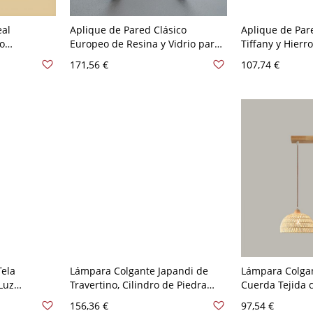
eal
Aplique de Pared Clásico
Aplique de Par
co
Europeo de Resina y Vidrio para
Tiffany y Hierr
y doble
Dormitorio - 2 110 A 120 V 38,1
Beige 110 A 12
171,56 €
107,74 €
 A 120 V
cm
Tela
Lámpara Colgante Japandi de
Lámpara Colga
Luz
Travertino, Cilindro de Piedra
Cuerda Tejida 
10 A 120 V
Natural con Cable Ajustable - 110
Madera Maciza
156,36 €
97,54 €
A 120 V 2
Colgante de Est