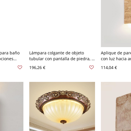
 para baño
Lámpara colgante de objeto
Aplique de par
pciones
tubular con pantalla de piedra, 2
con luz hacia a
uorescente,
luces, montaje con cuerda, LED e
luces de tres n
196,26 €
114,04 €
íneo
incandescente/fluorescente,
residencial, 11
0V-120V
cableado fijo, 110V-120V, 10"