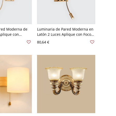
red Moderna de
Luminaria de Pared Moderna en
Aplique con
Latón 2 Luces Aplique con Foco
a de Rectángulo -
de Tela de Rectángulo - 110 A
80,64 €
o Sí
120 V Latón Beige Sí