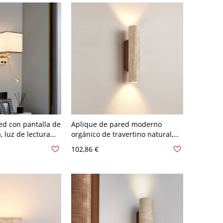
ed con pantalla de
Aplique de pared moderno
, luz de lectura
orgánico de travertino natural,
puerto de carga
lámpara cilíndrica de piedra
102,86 €
 V Lino 2
para pasillo o dormitorio - 110 A
120 V 27,94 cm