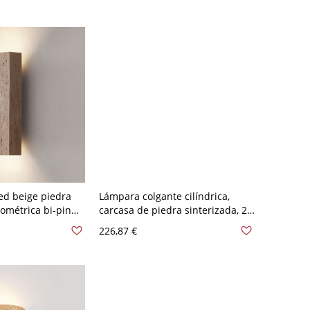
ed beige piedra
Lámpara colgante cilíndrica,
ométrica bi-pin
carcasa de piedra sinterizada, 2
 2 luces, 110V-120V
luces, montada con cuerda,
226,87 €
longitud colgante adaptable y
tipo de luz LED e
incandescente/fluorescente,
110V-120V, redonda