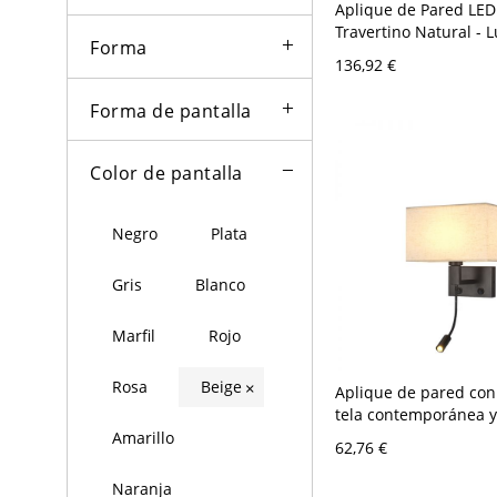
Aplique de Pared LED
Travertino Natural - 
Forma
Acento Orgánica Mod
136,92 €
A 120 V 60,96 cm Glo
Forma de pantalla
Color de pantalla
Negro
Plata
Gris
Blanco
Marfil
Rojo
Rosa
Beige
×
Aplique de pared con
tela contemporánea y
integrado - Negro Bei
Amarillo
62,76 €
120 V Rectángulo
Naranja