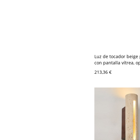
Luz de tocador beige
con pantalla vítrea, o
LED/incandescente/fl
213,36 €
2 luces, diseño rectil
cableado, dorado, 11