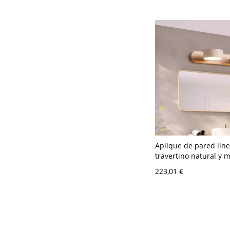
Aplique de pared line
travertino natural y 
fresno Japandi para 
223,01 €
baño - 2 110 A 120 V 
madera natural