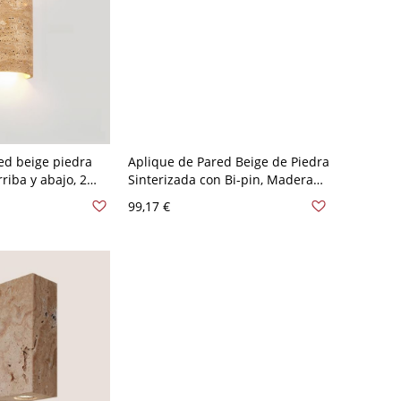
ed beige piedra
Aplique de Pared Beige de Piedra
rriba y abajo, 2
Sinterizada con Bi-pin, Madera
iveles para uso
Arriba y Abajo 2 Luces, 110V-
99,17 €
0V-120V
120V, Tubo