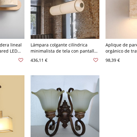
dera lineal
Lámpara colgante cilíndrica
Aplique de par
pared LED
minimalista de tela con pantalla
orgánico de tra
tino - 2 110
acanalada lineal para
con suave resp
436,11 €
98,39 €
restaurante y café - 110 A 120 V
- Cuadro 110 A
80,01 cm