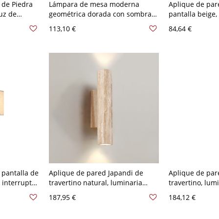
 de Piedra
Lámpara de mesa moderna
Aplique de pa
Luz de
geométrica dorada con sombra
pantalla beige,
erna - 110
de cristal transparente y luces
abajo, 2 luces 
113,10 €
84,64 €
bo
LED - 110 A 120 V ámbar
120V, 11.5"
 pantalla de
Aplique de pared Japandi de
Aplique de par
 interruptor
travertino natural, luminaria
travertino, lum
ge 110 A
minimalista de piedra y madera
piedra para toc
187,95 €
184,12 €
con luz descendente ambiental
60,96 cm 110 A
cálida - 110 A 120 V 31,75 cm