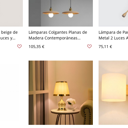
 beige de
Lámparas Colgantes Planas de
Lámpara de Pa
luces y
Madera Contemporáneas
Metal 2 Luces 
y hacia
Minimalistas para Comedor - 110
Pantalla de Tel
105,35 €
75,11 €
Redondo
A 120 V Madera 2
110 A 120 V Lin