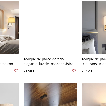
Cilindro
Aplique de pared dorado
Aplique de par
romo con
elegante, luz de tocador clásica
tela translúcida
erruptor de
de cristal con pantalla de vidrio
LED flexible y 
71,98 €
75,12 €
10 A 120 V
esmerilado - 2 110 A 120 V
USB - 110 A 120
Cableado círculo