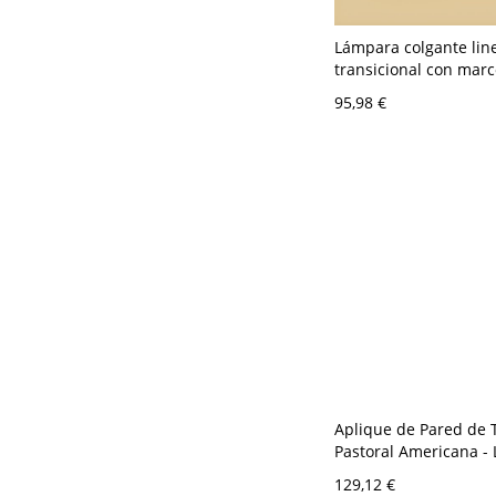
Lámpara colgante lin
transicional con mar
geométrico de metal 
95,98 €
pantalla de tela - 110
Latón 2
Aplique de Pared de 
Pastoral Americana - 
Ambiental Vintage - 1
129,12 €
Beige 2