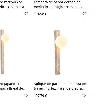
red marrón con
Lámpara de pared dorada de
 dirección hacia
mediados de siglo con pantalla
en madera, 110V-
de vidrio esmerilado y fuente de
194,98 €
alimentación con cableado - 110
A 120 V 2
ed Japandi de
Aplique de pared minimalista de
inaria lineal de
travertino, luz lineal de piedra
ador - Estilo 1
natural con brillo arriba/abajo -
107,79 €
 120 V
110 A 120 V Globo 59,69 cm