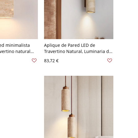
ed minimalista
Aplique de Pared LED de
vertino natural
Travertino Natural, Luminaria de
landor ambiental
Piedra Orgánica Minimalista - 2
83,72 €
 120 V
110 A 120 V 22,86 cm Cilindro