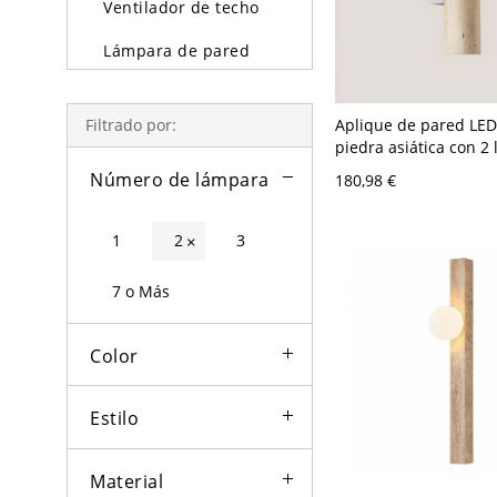
Ventilador de techo
Lámpara de pared
Lámparas y lámpara
de pie
Aplique de pared LED
Filtrado por:
piedra asiática con 2 
Iluminación exterior
pantalla hacia arriba 
Número de lámpara
180,98 €
abajo - 110 A 120 V 
Bombillas
Exterior
1
2
3
×
7 o Más
Color
Estilo
Material