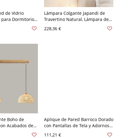
ed de Vidrio
Lámpara Colgante Japandi de
o para Dormitorio -
Travertino Natural, Lámpara de
0 V
Piedra Acabada a Mano para
228,36 €
Cocina y Mesita de Noche - 2 110
A 120 V Cilindro
nte Boho de
Aplique de Pared Barroco Dorado
con Acabados de
con Pantallas de Tela y Adornos
, Luminaria
Ornamentados - 110 A 120 V Con
111,21 €
ilo Costero - 110 A
sombra