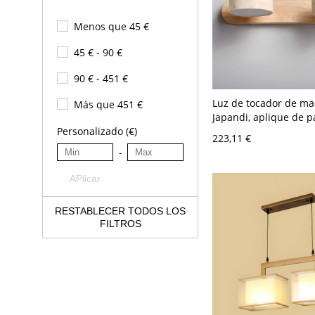
Menos que 45 €
45 € - 90 €
90 € - 451 €
Luz de tocador de ma
Más que 451 €
Japandi, aplique de 
ajustable estilo traver
Personalizado (€)
223,11 €
A 120 V Madera
-
APlicar
RESTABLECER TODOS LOS
FILTROS