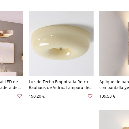
120 V Beige 2
al LED de
Luz de Techo Empotrada Retro
Aplique de par
madera de
Bauhaus de Vidrio, Lámpara de
con pantalla ge
espejo de
Techo Brillante en Forma de
arriba y abajo,
190,20 €
139,53 €
Color
Donut para Techos Bajos - 110 A
120 V Amarillo lechoso 31,75 cm