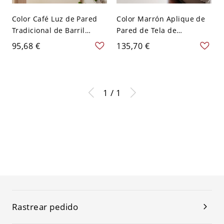
Color Café Luz de Pared
Color Marrón Aplique de
Tradicional de Barril
Pared de Tela de
Luminaria de Pared de
Campanilla Luminaria de
95,68 €
135,70 €
Tela con Brazo Curvo para
Pared Tradicional con
Salón - Café 110 A 120 V 2
Adorno de Pájaro y Piñas -
Marrón 110 A 120 V 2
1 / 1
Rastrear pedido