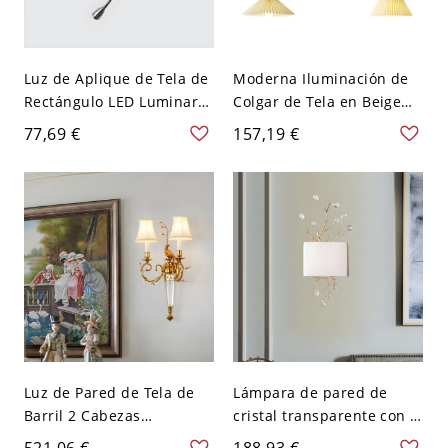
Luz de Aplique de Tela de
Moderna Iluminación de
Rectángulo LED Luminaria
Colgar de Tela en Beige
de Pared Moderna con
Luz Pendiente para Salón
77,69 €
157,19 €
Foco para Lectura - 110 A
- 110 A 120 V Madera 2
120 V Blanco
Cono
Luz de Pared de Tela de
Lámpara de pared de
Barril 2 Cabezas
cristal transparente con 2
Iluminación de Pared
bombillas, diseño de vid
521,06 €
188,93 €