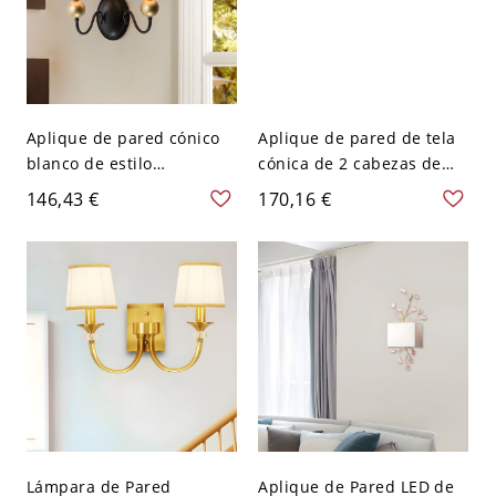
Aplique de pared cónico
Aplique de pared de tela
blanco de estilo
cónica de 2 cabezas de
campestre con tela y 2
estilo campestre para
146,43 €
170,16 €
cabezas de lámpara
dormitorio en latón con
montadas en la pared del
brazo curvo - 110 A 120 V
dormitorio con brazo en
Latón
espiral
Lámpara de Pared
Aplique de Pared LED de