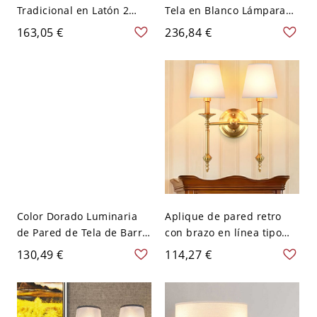
Tradicional en Latón 2
Tela en Blanco Lámpara
Cabezas Iluminación de
de Pared Moderna de
163,05 €
236,84 €
Pared de Tela de Barril
Rectángulo con Diseño de
con Brazo Curvo - Latón
Perlas de Cristal - Blanco
110 A 120 V
110 A 120 V
Color Dorado Luminaria
Aplique de pared retro
de Pared de Tela de Barril
con brazo en línea tipo
Lámpara de Pared
lápiz, 2 luces, de metal en
130,49 €
114,27 €
Tradicional para Salón -
latón con pantalla de tela
Dorado 110 A 120 V 2
cónica