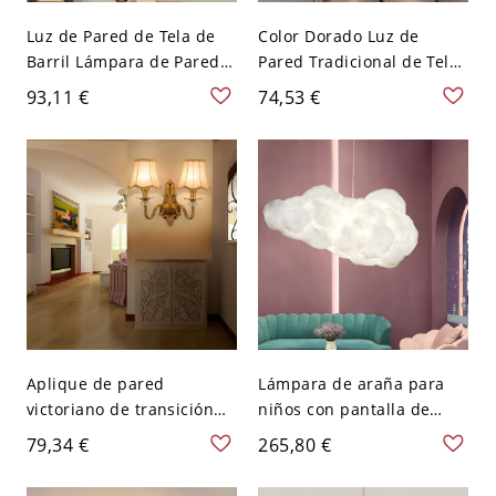
Luz de Pared de Tela de
Color Dorado Luz de
Barril Lámpara de Pared
Pared Tradicional de Tela
Tradicional en Latón para
de Cono Aplique de Pared
93,11 €
74,53 €
Salón - Latón 110 A 120 V
para Salón - Dorado 110 A
2
120 V 2
Aplique de pared
Lámpara de araña para
victoriano de transición
niños con pantalla de
acabado en latón
resina blanca y longitud
79,34 €
265,80 €
ornamentado con pantalla
de suspensión ajustable -
de campana de tela - 110
110 A 120 V 59,69 cm