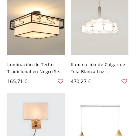
A 120 V 2
Iluminación de Techo
Iluminación de Colgar de
Tradicional en Negro Semi
Tela Blanca Luz
Plafón de Tela para Sala -
Suspendida Irregular
165,71 €
470,27 €
Negro 110 A 120 V 2
Modernista para Sala -
110 A 120 V Blanco 60,96
cm