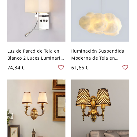
Luz de Pared de Tela en
Iluminación Suspendida
Blanco 2 Luces Luminaria
Moderna de Tela en
de Pared con Foco
Blanco Lámpara Colgante
74,34 €
61,66 €
Moderna de Rectángulo -
en Forma de Nube para
110 A 120 V Blanco Sí
Sala - 110 A 120 V Blanco
40,64 cm