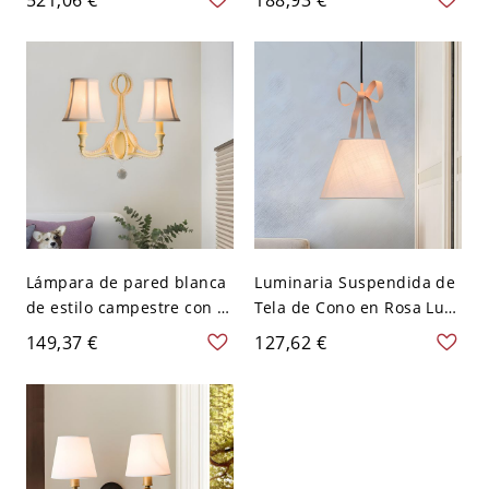
Rural en Latón para Salón
de latón rústico con
- Latón 110 A 120 V
pantalla de tela
Lámpara de pared blanca
Luminaria Suspendida de
de estilo campestre con 2
Tela de Cono en Rosa Luz
luces, pantalla de tela y
Colgante Infantil 2
149,37 €
127,62 €
decoración de cuentas de
Bombillas con Deco de
cristal
Bowknot - Rosa 110 A 120
V