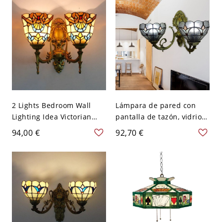
110 A 120 V
Bronce antiguo Set básico
2 Lights Bedroom Wall
Lámpara de pared con
Lighting Idea Victorian
pantalla de tazón, vidrio
Beige Flower Patterned
claro barroco, 2 luces,
94,00 €
92,70 €
Sconce with Bell Cut Glass
brazo curvo, bronce -
Shade - 110 A 120 V Beige
Transparente 110 A 120 V