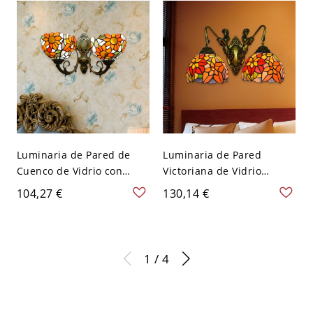
Luminaria de Pared de
Luminaria de Pared
Cuenco de Vidrio con
Victoriana de Vidrio
Dibujo de Girasol Aplique
Naranja Luz de Pared 2
104,27 €
130,14 €
de Pared Tiffany de 2
Cabezas de Flores con
Cabezas - Naranja 110 A
Base de Sirena - Naranja
120 V Arriba
110 A 120 V
1 / 4