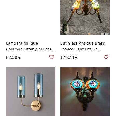
Lámpara Aplique
Cut Glass Antique Brass
Columna Tiffany 2 Luces
Sconce Light Fixture
Vidrio Azul para Baño
Parrot 2 Lights Tiffany
82,58 €
176,28 €
Style Vanity Lighting for
Bathroom - 110 A 120 V
Latón antiguo