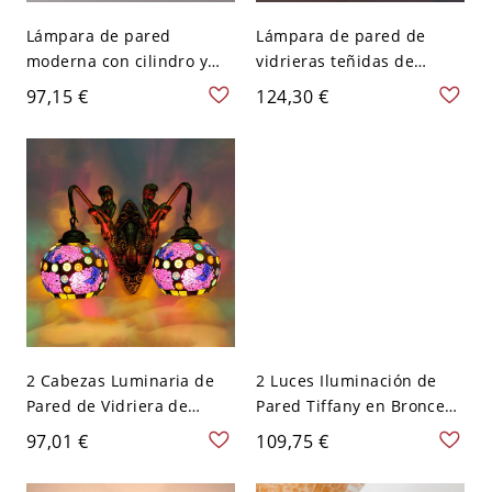
Lámpara de pared
Lámpara de pared de
moderna con cilindro y
vidrieras teñidas de
vidrio azul claro de 2
cabeza 1, esférica azul
97,15 €
124,30 €
cabezas para iluminación
cielo marroquí, accesorio
montada en la pared de la
de luz de aplique de
sala de comedor
pared para restaurante
2 Cabezas Luminaria de
2 Luces Iluminación de
Pared de Vidriera de
Pared Tiffany en Bronce
Domo Aplique de Pared
Antiguo Lámpara de
97,01 €
109,75 €
Tiffany con Adorna de
Pared de Vidrio de Domo
Sirena para Sala - Violeta
para Salón - 110 A 120 V