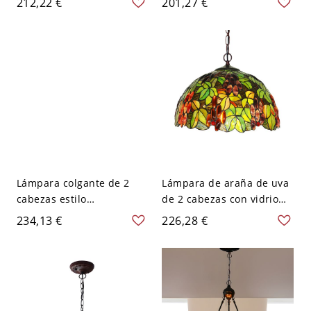
212,22 €
201,27 €
colgante mediterráneo
luces verdes, 16" de
con pantalla abovedada,
ancho
16" W
Lámpara colgante de 2
Lámpara de araña de uva
cabezas estilo
de 2 cabezas con vidrio
mediterráneo con cúpula
teñido verde barroco y
234,13 €
226,28 €
de vidrio cortado amarillo
pantalla abovedada
para techo de cocina, 16"
W