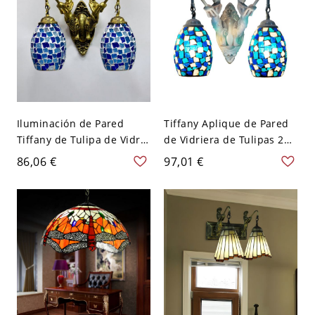
Iluminación de Pared
Tiffany Aplique de Pared
Tiffany de Tulipa de Vidrio
de Vidriera de Tulipas 2
Luz de Pared 2 Cabezas
Bombillas Luminaria de
86,06 €
97,01 €
con Diseño de Sirena para
Pared con Base de Diseño
Corredor - Azul océano
de Sirenas para Salón -
110 A 120 V
Azul 110 A 120 V