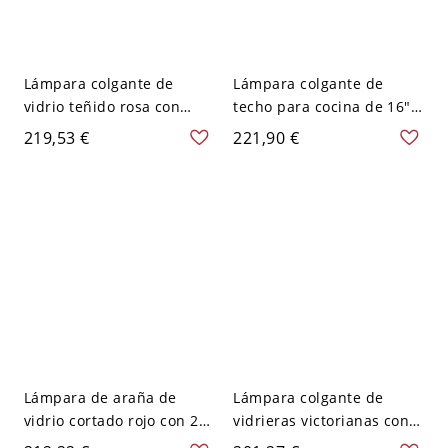
Lámpara colgante de
Lámpara colgante de
vidrio teñido rosa con
techo para cocina de 16"
patrón barroco de
con 2 luces, patrón de
219,53 €
221,90 €
durazno, con cúpula y dos
flores rojas victorianas y
cabezas, de 16" de ancho
pantalla de vidrio
manchado en forma de
cúpula
Lámpara de araña de
Lámpara colgante de
vidrio cortado rojo con 2
vidrieras victorianas con
cabezas de flor, kit de luz
patrón de tulipanes, 2