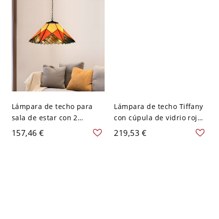
Lámpara de techo para
Lámpara de techo Tiffany
sala de estar con 2
con cúpula de vidrio rojo
cabezas, patrón
cortado de 16" y patrón
157,46 €
219,53 €
geométrico amarillo estilo
de pétalos negros de 2
Misión y pantalla de
luces para suspensión en
vidrio cónica
el techo de la cocina