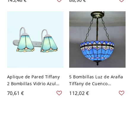
Glass Sconce Light Fixture
Bronze Sconce for
with Mermaid Arm - 110 A
Bedroom - 110 A 120 V
120 V Latón
Amarillo Arco
Aplique de Pared Tiffany
5 Bombillas Luz de Araña
2 Bombillas Vidrio Azul
Tiffany de Cuenco
con Brazo Curvado para
Lámpara Suspendida de
70,61 €
112,02 €
Pasillo
Vidrio para Habitación -
110 A 120 V Azul-blanco