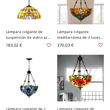
Lámpara colgante de
Lámpara colgante
suspensión de vidrio azul
mediterránea de 3 luces
manchado en forma de
con flores de vidrio
183,02 €
370,03 €
tazón Tiffany de 16" W
cortado verde para sala
con 2 cabezas para
de estar
dormitorio
Lámpara colgante de 2
Lámpara colgante de