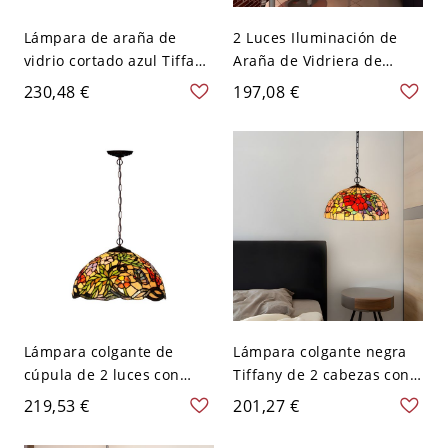
Lámpara de araña de
2 Luces Iluminación de
vidrio cortado azul Tiffany
Araña de Vidriera de
con patrón de flores de 2
Domo Luz Suspendida
230,48 €
197,08 €
cabezas
Tiffany con Dibujo de
Rosas en Rojo para
Comedor - Rojo 110 A 120
V
Lámpara colgante de
Lámpara colgante negra
cúpula de 2 luces con
Tiffany de 2 cabezas con
patrón de flores de vidrio
patrón de flores y
219,53 €
201,27 €
teñido en verde barroco
pantalla de cúpula de
vidrio cortado rojo