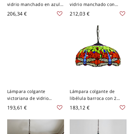
vidrio manchado en azul
vidrio manchado con
cielo con forma de gota
globo bohemio de 2
206,34 €
212,03 €
de agua estilo
cabezas para sala de
mediterráneo
estar en rojo
Lámpara colgante
Lámpara colgante de
victoriana de vidrio
libélula barroca con 2
amarillo manchado con
luces, vidrio cortado a
193,61 €
183,12 €
patrón de flores, 2 luces,
mano verde, suspensión
cúpula de 16" de ancho
de techo