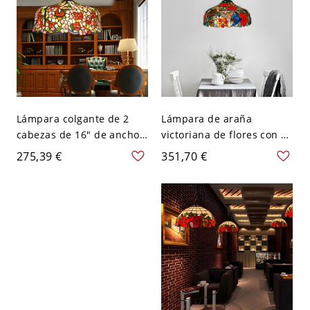
Lámpara colgante de 2
Lámpara de araña
cabezas de 16" de ancho
victoriana de flores con 3
con diseño victoriano de
bombillas, pantalla de
275,39 €
351,70 €
flor roja y cristales
vidrio cortado a mano en
cortados para iluminación
rojo para techo de cocina
de cocina