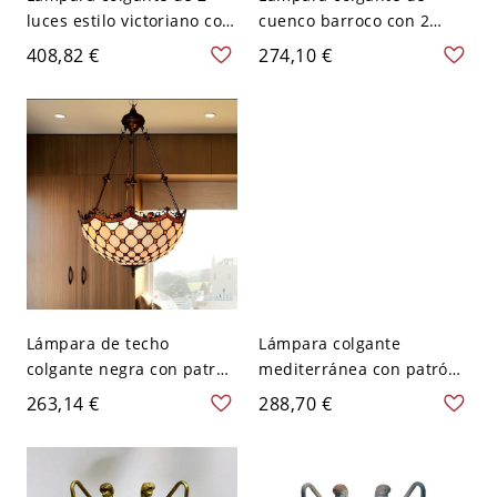
luces estilo victoriano con
cuenco barroco con 2
tazón de vidrio azul
luces, vidrio cortado rojo
408,82 €
274,10 €
cortado a mano y patrón
con patrón de flores
de pétalos
Lámpara de techo
Lámpara colgante
colgante negra con patrón
mediterránea con patrón
de joya barroca y pantalla
de uva, forma de cuenco
263,14 €
288,70 €
de vidrio blanco con
con 2 luces y vidrio teñido
borde ondulado para
de verde
dormitorio con 2 cabezas