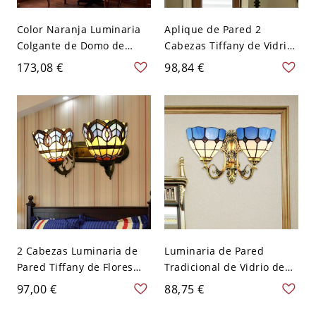
Color Naranja Luminaria
Aplique de Pared 2
Colgante de Domo de
Cabezas Tiffany de Vidrio
Vidrio 1 Cabeza Luz
en Amarillo Luminaria de
173,08 €
98,84 €
Suspendida Victoriana
Pared de Canpanas con
con Patrón de Libélulas -
Sirenas - Amarillo 110 A
Naranja 110 A 120 V
120 V
2 Cabezas Luminaria de
Luminaria de Pared
Pared Tiffany de Flores
Tradicional de Vidrio de
Iluminación de Pared de
Domo 2 Cabezas Luz de
97,00 €
88,75 €
Vidrio en Beige para
Pared para Salón - Latón
Cuarto - Beige 110 A 120 V
antiguo 110 A 120 V