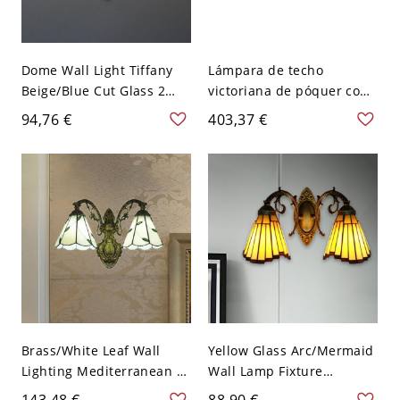
Dome Wall Light Tiffany
Lámpara de techo
Beige/Blue Cut Glass 2
victoriana de póquer con
Lights Brass Finish Sconce
3 luces y vidrio teñido en
94,76 €
403,37 €
Lighting Fixture with
verde y blanco de 19,5" de
Arched Arm - 110 A 120 V
ancho con cadena de
Beige
tracción
Brass/White Leaf Wall
Yellow Glass Arc/Mermaid
Lighting Mediterranean 2
Wall Lamp Fixture
Lights Beige/Light Yellow
Baroque 2 Heads Antique
143,48 €
88,90 €