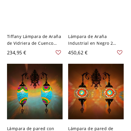
Tiffany Lámpara de Araña
Lámpara de Araña
de Vidriera de Cuenco
Industrial en Negro 2
Luminaria Suspendida
Luces Luminaria
234,95 €
450,62 €
con Patrón de Flores - 110
Suspendida de Vidrio de
A 120 V Multicolor 2
Botellas para Bar - Negro
110 A 120 V
Lámpara de pared con
Lámpara de pared de