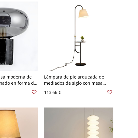
sa moderna de
Lámpara de pie arqueada de
umado en forma de
mediados de siglo con mesa
o foco de 8" de
bandeja integrada, base de
113,66 €
de mármol
mármol lastrada - 110 A 120 V
a para la
Negro