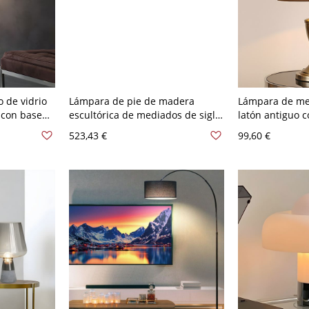
 de vidrio
Lámpara de pie de madera
Lámpara de mes
 con base
escultórica de mediados de siglo,
latón antiguo c
 A 120 V
luz de pie trípode arqueada para
tela para ilum
523,43 €
99,60 €
brillo ambiental en la sala de
cálida - 110 A 
estar - Madera 110 A 120 V