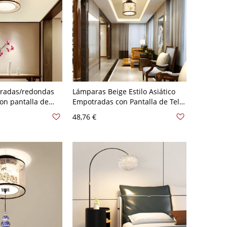
radas/redondas
Lámparas Beige Estilo Asiático
con pantalla de
Empotradas con Pantalla de Tela
bulo - Tambor 110
para Sala Comedor - Tambor 110
48,76 €
A 120 V Loto Beige