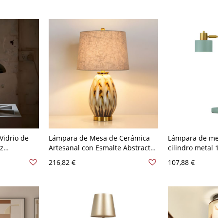
Vidrio de
Lámpara de Mesa de Cerámica
Lámpara de m
uz
Artesanal con Esmalte Abstracto
cilindro metal 
ared con
y Pantalla de Lino para
dormitorio - 11
216,82 €
107,88 €
 120 V
Dormitorio Sala de Estar - 110 A
120 V Beige