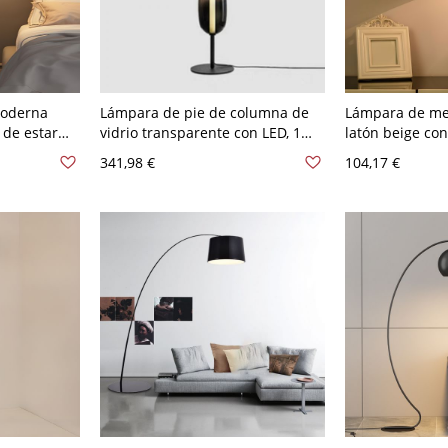
moderna
Lámpara de pie de columna de
Lámpara de me
 de estar
vidrio transparente con LED, 1
latón beige con
120 V Negro
luz, uso residencial, 110V-120V,
claro y interru
341,98 €
104,17 €
51", blanco/rojo
Trapecio 110 A