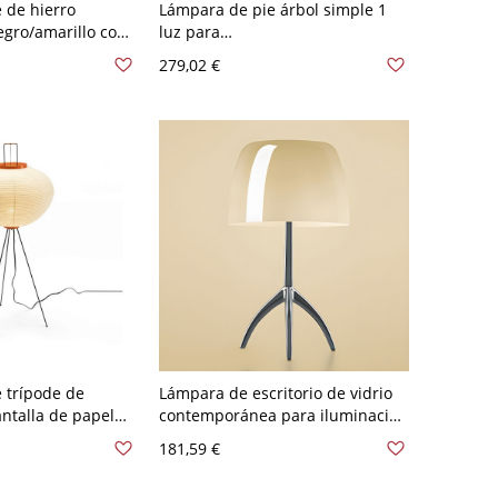
 de hierro
Lámpara de pie árbol simple 1
gro/amarillo con
luz para
ca para el hogar -
LED/incandescente/fluorescente
279,02 €
0 V
con pantalla de tela blanca uso
residencial, interruptor incluido,
110V-120V, 47.5"
 trípode de
Lámpara de escritorio de vidrio
ntalla de papel
contemporánea para iluminación
ruptor basculante,
de mesa en sala de estar - 110 A
181,59 €
uptor, 110V-120V,
120 V Beige 20,32 cm