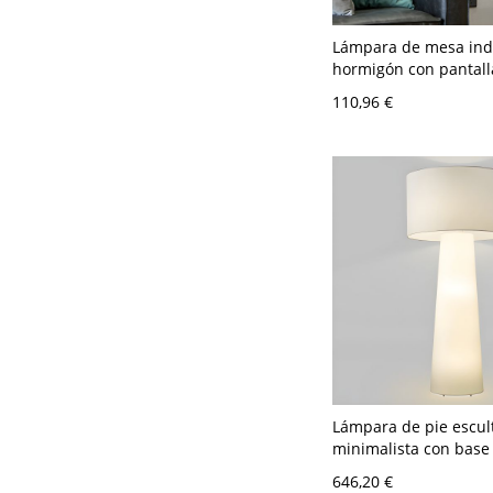
Lámpara de mesa indu
hormigón con pantalla
tintado, luz ambienta
110,96 €
de noche - Gris Humo
110 A 120 V
Lámpara de pie escul
minimalista con base
iluminada para un cá
646,20 €
resplandor ambiental