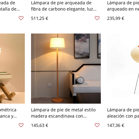
eada de
Lámpara de pie arqueada de
Lámpara de pie
talla de
fibra de carbono elegante, luz
arqueado en ne
le, tambor,
alta y curva - 110 A 120 V Negro
pantalla esféri
511,25 €
235,99 €
Negro 110 A 12
métrica
Lámpara de pie de metal estilo
Lámpara de pie
lanca y
madera escandinava con
aleación con pa
para luz
pantalla de tambor de lino y
de tiza y inter
145,63 €
147,36 €
orio - 110 A
interruptor de pie - 110 A 120 V
incluido interr
Color madera natural
48.43"(123cm)