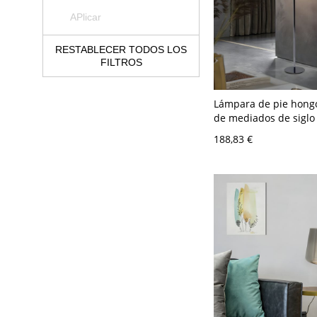
APlicar
RESTABLECER TODOS LOS
FILTROS
Lámpara de pie hongo
de mediados de siglo
de cromo pulido - 110
188,83 €
Naranja