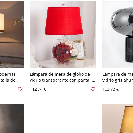
odernas
Lámpara de mesa de globo de
Lámpara de me
talla de
vidrio transparente con pantalla
vidrio gris ah
r y
de tela y decoraciones de flores -
urna con un sol
112,74 €
103,73 €
0 V Blanco
110 A 120 V Eléctrico enchufable
ancho y base 
Rojo
cilíndrica negr
habitación