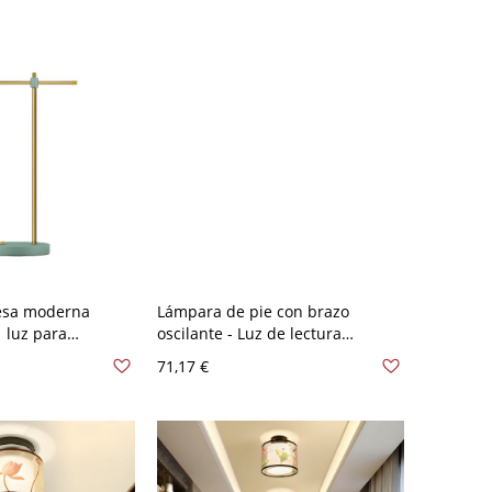
110 A 120 V
esa moderna
Lámpara de pie con brazo
1 luz para
oscilante - Luz de lectura
0 A 120 V Verde
ajustable de metal con base
71,17 €
pesada - 110 A 120 V Plata