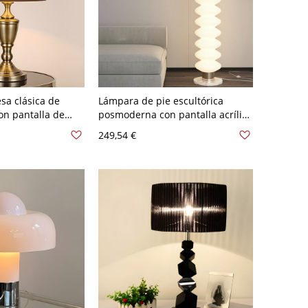
a clásica de
Lámpara de pie escultórica
on pantalla de
posmoderna con pantalla acrílica
inación ambiental
de globos apilados, iluminación
249,54 €
120 V
ambiental suave para sala de
estar - 110 A 120 V gris-blanco