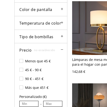
Color de pantalla
Temperatura de color
Tipo de bombillas
Precio
no establecido
Lámparas de mesa m
Menos que 45 €
para el hogar con pan
tela para sala de esta
45 € - 90 €
142,68 €
dormitorio - 110 A 12
30,48 cm
90 € - 451 €
Más que 451 €
Personalizado (€)
-