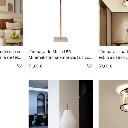
oderna con
Lámpara de Mesa LED
Lámparas cuad
lla de tela,
Minimalista Inalámbrica, Luz con
estilo asiático 
ala de estar
Batería Recargable, Regulador
tela para vestí
71,08 €
53,00 €
blanco
Táctil e IP54 Impermeable - 110 A
A 120 V Loto
120 V Champán