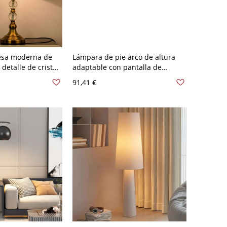
sa moderna de
Lámpara de pie arco de altura
 detalle de cristal
adaptable con pantalla de
ptor basculante -
plumaje tiza y interruptor de
91,41 €
 120 V
balancín en estilo
contemporáneo - Blanco 110 A
120 V