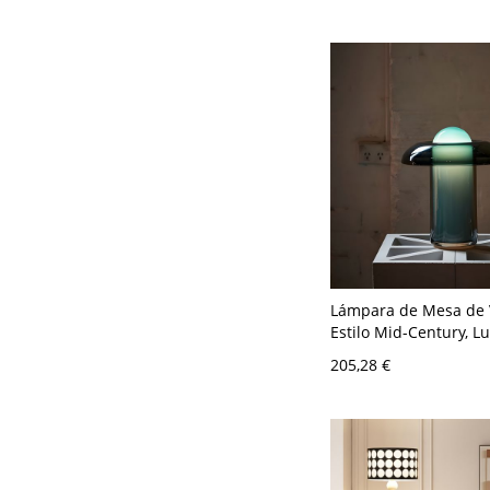
V 91,44 cm
Lámpara de Mesa de 
Estilo Mid-Century, L
Ambiental de Doble P
205,28 €
Base de Latón - 110 A