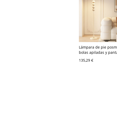
Lámpara de pie posm
bolas apiladas y panta
luz geométrica para s
135,29 €
o dormitorio - Negro-
Tambor 110 A 120 V