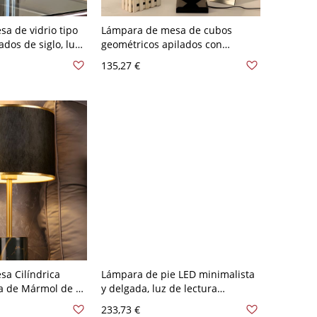
a de vidrio tipo
Lámpara de mesa de cubos
dos de siglo, luz
geométricos apilados con
ita de noche con
pantalla de tela texturizada y
135,27 €
 Blanco 110 A 120
base negra brillante - 110 A 120
V 30,48 cm Negro
a Cilíndrica
Lámpara de pie LED minimalista
 de Mármol de 1
y delgada, luz de lectura
torio - Negro 110
ajustable con cabezal giratorio y
233,73 €
interruptor de pie - 160,02 cm