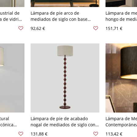
strial de
Lámpara de pie arco de
Lámpara de mes
 de vidrio
mediados de siglo con base
hongo de media
l de mesita
pesada de mármol y pantalla
retro para mes
92,62 €
151,71 €
 20,32 cm
colgante de tela ajustable -
base cromada -
Negro Negro 110 A 120 V
V
tural
Lámpara de pie de acabado
Lámpara de Mes
 cónica
nogal de mediados de siglo con
Contemporánea
lido
pantalla de lino texturizado y luz
Luz para Dormi
131,88 €
113,42 €
 - 110 A 120
ambiental suave - 110 A 120 V
A 120 V