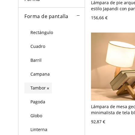
Lámpara de pie arqu
estilo Japandi con pan
bambú, altura ajustab
Forma de pantalla
156,66 €
71", 110V-120V
Rectángulo
Cuadro
Barril
Campana
Tambor
×
Pagoda
Lámpara de mesa geo
minimalista de tela b
Globo
madera con 1 cabeza 
92,87 €
nocturna en el dormit
Linterna
120 V Blanco A