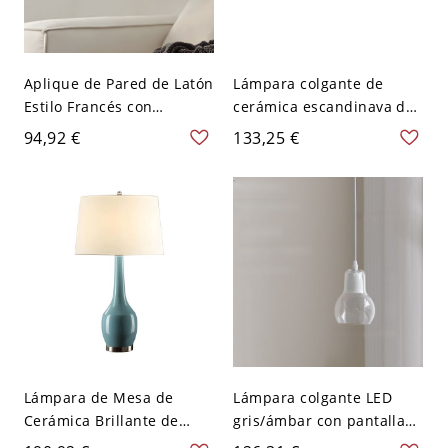
Aplique de Pared de Latón
Lámpara colgante de
Estilo Francés con
cerámica escandinava de
Pantalla de Flor de
mediados de siglo con
94,92 €
133,25 €
Cerámica Ondulada -
pantalla plisada y borde
Control de pared 110 A
festoneado - 110 A 120 V
120 V
30,48 cm
Lámpara de Mesa de
Lámpara colgante LED
Cerámica Brillante de
gris/ámbar con pantalla
Estilo Mid-Century con
de vidrio para uso