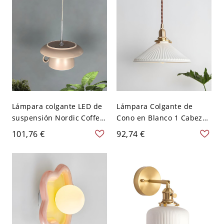
120 V
bombilla
Lámpara colgante LED de
Lámpara Colgante de
suspensión Nordic Coffee
Cono en Blanco 1 Cabeza
Cup Cerámica 1 cabeza
Luminaria Suspendida de
101,76 €
92,74 €
Kit de lámpara colgante
Cerámica Estilo Moderno -
para restaurante en gris
Blanco 110 A 120 V