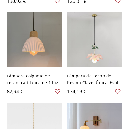
190,92 €
126,31 €
Pantalla de Tambor de
residencial, longitud
Tela Blanca - 110 A 120 V
ajustable - Transparente
Azul
110 A 120 V 11,43 cm
Lámpara colgante de
Lámpara de Techo de
cerámica blanca de 1 luz
Resina Clavel Única, Estilo
residencial, accesorio
Art Deco, Led e
67,94 €
134,19 €
dorado regular cableado,
Incandescente/Fluorescen
110V-120V, 7.5"
te, Montada en Cable,
Incluye Pantalla, 1, 110V-
120V, 12"