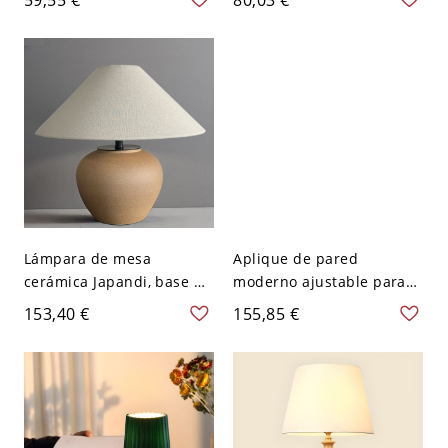
de seta, con pantalla de
para sala de estar con
tela y 1 luz - Rojo 110 A
una cabeza - 110 A 120 V
120 V 20,32 cm
Blanco
Lámpara de mesa
Aplique de pared
cerámica Japandi, base de
moderno ajustable para
gres texturizado con
sala de estar, 1 luz, vidrio
153,40 €
155,85 €
pantalla de lino para un
blanco, montaje en pared
suave brillo ambiental -
- 110 A 120 V Cilindro
110 A 120 V marrón