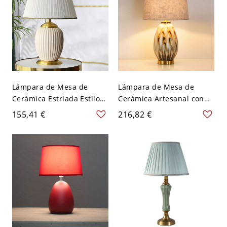
Lámpara de Mesa de
Lámpara de Mesa de
Cerámica Estriada Estilo
Cerámica Artesanal con
Vintage con Pantalla de
Esmalte Abstracto y
155,41 €
216,82 €
Tela Plisada y Base
Pantalla de Lino para
Dorada - 110 A 120 V
Dormitorio Sala de Estar -
Beige 30,48 cm
110 A 120 V Beige