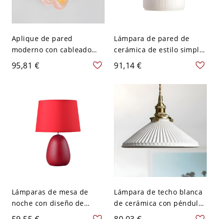
Aplique de pared
Lámpara de pared de
moderno con cableado
cerámica de estilo simple
duro, de geometría y con
con una cabeza para
95,81 €
91,14 €
pantalla de vidrio blanco
dormitorio - 110 A 120 V
esmerilado de 1 luz - Rosa
110 A 120 V
Lámparas de mesa de
Lámpara de techo blanca
noche con diseño de
de cerámica con péndulo
estilo macarrón y forma
escalonado, estilo nórdico,
59,55 €
80,03 €