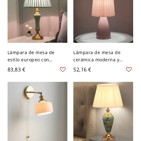
Lámpara de mesa de
Lámpara de mesa de
estilo europeo con
cerámica moderna y
pantalla de tela y base de
elegante con pantalla de
83,83 €
52,16 €
metal para la mesita de
tela plisada y interruptor
noche - 110 A 120 V Verde
basculante para uso
oscuro
residencial - 110 A 120 V
Rosa