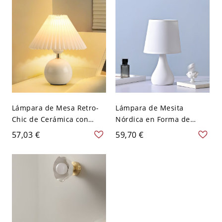
Pequeño
Lámpara de Mesa Retro-
Lámpara de Mesita
Chic de Cerámica con
Nórdica en Forma de
Pantalla de Tela Plisada y
Gota, Iluminación Suave
57,03 €
59,70 €
Luz Ambiental Regulable -
para Mesitas Compactas y
110 A 120 V Blanco
Guarderías - 110 A 120 V
Estilo 1