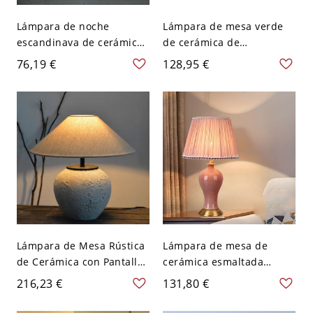
Lámpara de noche
Lámpara de mesa verde
escandinava de cerámica
de cerámica de
con pantalla de tela suave
inspiración vintage con
76,19 €
128,95 €
para dormitorio y nursery
pantalla plisada para
- Rojo 110 A 120 V 31,75
mesita de noche y sala de
cm
estar - 110 A 120 V Verde
claro Con encaje
Lámpara de Mesa Rústica
Lámpara de mesa de
de Cerámica con Pantalla
cerámica esmaltada
de Lino Cónica para
elegante con pantalla de
216,23 €
131,80 €
Iluminación Ambiental -
tela plisada y base dorada
110 A 120 V Blanco
- Rosa Rosa 110 A 120 V