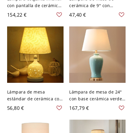
con pantalla de cerámica,
cerámica de 9" con
110V-120V
enchufe, estilo moderno,
154,22 €
47,40 €
dirigida hacia abajo, con
pantalla de tela, color
burdeos, para uso
residencial, 110V-120V
Lámpara de mesa
Lámpara de mesa de 24"
estándar de cerámica con
con base cerámica verde,
pantalla de tela
pantalla textil, cilindro,
56,80 €
167,79 €
texturizada, beige, 110V-
110V-120V
120V