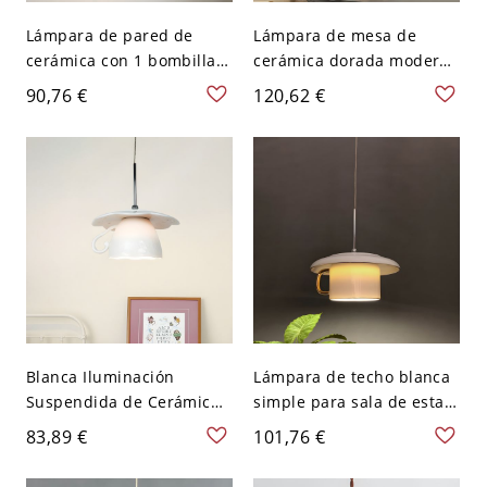
Lámpara de pared de
Lámpara de mesa de
cerámica con 1 bombilla y
cerámica dorada moderna
estructura de metal para
con diseño geométrico y
90,76 €
120,62 €
iluminación sencilla de
pantalla de tela beige -
dormitorio - 110 A 120 V
110 A 120 V Verde
Cilindro
Blanca Iluminación
Lámpara de techo blanca
Suspendida de Cerámica
simple para sala de estar
LED Luz Colgante
con pantalla de cerámica
83,89 €
101,76 €
Modernista de Taza para
en forma de taza de café
Dormitorio - Blanco 110 A
y luz hacia abajo de 1