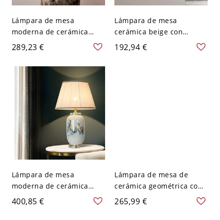
Lámpara de mesa
Lámpara de mesa
moderna de cerámica
cerámica beige con
beige con pantalla de
diseño geométrico,
289,23 €
192,94 €
paraguas y enchufe
interruptor basculante y
eléctrico - 110 A 120 V
fuente de alimentación
Negro Botón
eléctrica cableada directa
- 110 A 120 V Beige 25,4
cm
Lámpara de mesa
Lámpara de mesa de
moderna de cerámica
cerámica geométrica con
blanca con pantalla de
pantalla de seda -
400,85 €
265,99 €
tambor beige y fuente de
lámpara de mesita de
alimentación eléctrica
noche de estilo moderno