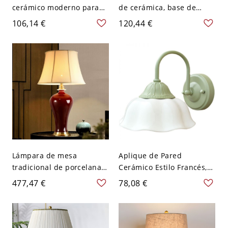
cerámico moderno para
de cerámica, base de
sala de estar, 1 luz,
tarro de cerámica
106,14 €
120,44 €
montaje en pared - 110 A
texturizada con pantalla
120 V Globo
de lino, luz zen de mesita
de noche - 110 A 120 V
Negro
Lámpara de mesa
Aplique de Pared
tradicional de porcelana
Cerámico Estilo Francés,
roja con pantalla plisada
Luz de Tocador de Cuello
477,47 €
78,08 €
de lino y base de latón
de Cisne con Pantalla
macizo - 110 A 120 V 46,99
Festoneada - forma de
cm
flor 110 A 120 V Verde Sin
interruptor