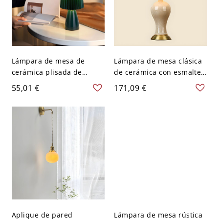
Lámpara de mesa de
Lámpara de mesa clásica
cerámica plisada de
de cerámica con esmalte
mediados de siglo,
craquelado, pantalla de
55,01 €
171,09 €
pequeña luz de mesita de
tela plisada y detalles de
noche con base brillante -
latón - 110 A 120 V 50,8
110 A 120 V Verde
cm Naranja Rosa
negruzco
Aplique de pared
Lámpara de mesa rústica