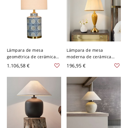
Lámpara de mesa
Lámpara de mesa
geométrica de cerámica
moderna de cerámica
azul con pantalla de tela y
dorada con pantalla beige
1.106,58 €
196,95 €
fuente de alimentación
plisada y luz LED - 110 A
eléctrica enchufable - 110
120 V Botón
A 120 V Gris Control
remoto