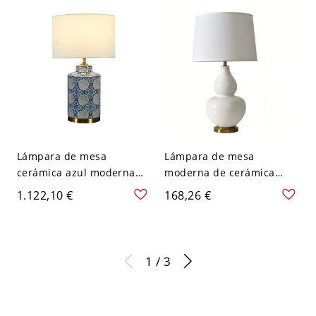
enchufable - 110 A 120 V
para mujeres de 35-40 -
59,69 cm Botón
110 A 120 V Verde
Lámpara de mesa
Lámpara de mesa
cerámica azul moderna
moderna de cerámica
con pantalla de tela
blanca con pantalla de
1.122,10 €
168,26 €
geométrica - Altura de
tela beige y base dorada -
14.5 pulgadas - Enchufar
110 A 120 V Botón
eléctrico - 110 A 120 V
Beige Regulador de
1 / 3
intensidad