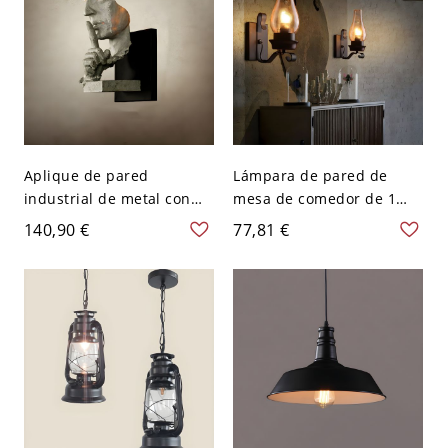
Aplique de pared
Lámpara de pared de
industrial de metal con
mesa de comedor de 1
pantalla de resina e
bombilla de vidrio ámbar
140,90 €
77,81 €
instalación con cableado -
industrial con pantalla de
110 A 120 V Blanco
lámpara de queroseno
oxidado - 110 A 120 V
Rústico