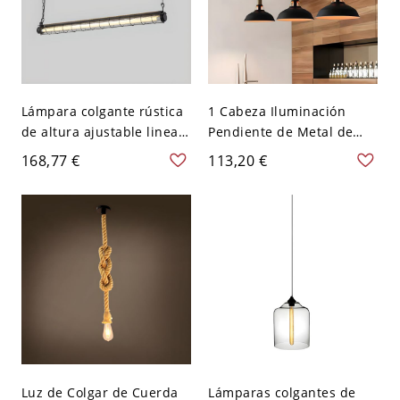
Lámpara colgante rústica
1 Cabeza Iluminación
de altura ajustable lineal
Pendiente de Metal de
de vidrio, 1, 110V-120V,
Tapa de Olla Luz Colgante
168,77 €
113,20 €
Diseño 18
Industrial para Cocina -
110 A 120 V Negro 27,94
cm
Luz de Colgar de Cuerda
Lámparas colgantes de