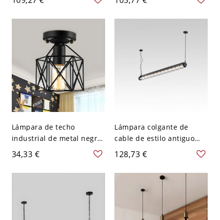
Industrial para Bar - 110 A
restaurante cónico
120 V Negro 26,67 cm
comercial - 110 A 120 V
Cono Verde
Lámpara de techo
Lámpara colgante de
industrial de metal negro
cable de estilo antiguo
con diseño de jaula
para isla de cocina con
34,33 €
128,73 €
hexagonal para sala de
pantalla de vidrio en color
estar semi empotrada
gris metálico y longitud
de suspensión ajustable,
110V-120V, negro, luz
cálida, 18w