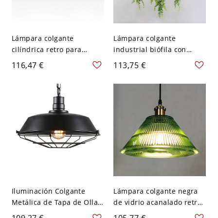
Lámpara colgante
Lámpara colgante
cilíndrica retro para
industrial biófila con
cocina, uso no residencial,
plantas artificiales y
116,47 €
113,75 €
con cadena, negra, 110V-
acabado negro mate -
120V, luz cálida, 4.5"
Estilo 1 110 A 120 V
Iluminación Colgante
Lámpara colgante negra
Metálica de Tapa de Olla
de vidrio acanalado retro
1 Cabeza Luz Pendiente
de 1 cabeza para
109,27 €
105,77 €