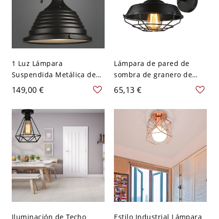
1 Luz Lámpara
Lámpara de pared de
Suspendida Metálica de
sombra de granero de
Domo Iluminación
hierro industrial de 1 luz
149,00 €
65,13 €
Colgante Industrial para
para sala de estar en
Cantina - 110 A 120 V
negro con jaula, 10" W
Negro 36,83 cm
Iluminación de Techo
Estilo Industrial Lámpara