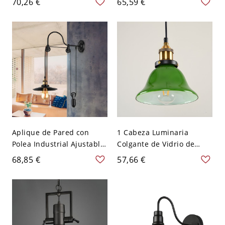
70,26 €
65,59 €
pantalla cónica en latón
ancho y 1 bombilla en
antiguo para iluminación
verde
de dormitorio - 110 A 120
V Latón antiguo
Aplique de Pared con
1 Cabeza Luminaria
Polea Industrial Ajustable
Colgante de Vidrio de
Lámpara Colgante de
Campanilla Luz
68,85 €
57,66 €
Contrapeso - Negro 110 A
Suspendida Industrial en
120 V
Verde para Comedor - 110
A 120 V Verde 19,05 cm