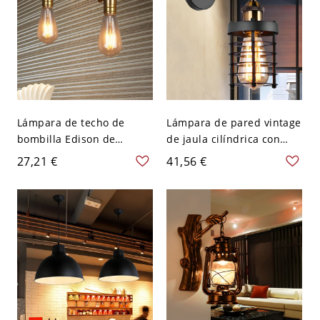
Lámpara de techo de
Lámpara de pared vintage
bombilla Edison de
de jaula cilíndrica con
fábrica con 1 cabeza de
acabado negro metálico y
27,21 €
41,56 €
metal colgante en latón
1 luz para restaurante -
con cable ajustable -
110 A 120 V Negro
Latón 110 A 120 V