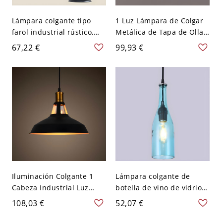
Lámpara colgante tipo
1 Luz Lámpara de Colgar
farol industrial rústico,
Metálica de Tapa de Olla
luminaria colgante
Luz Pendiente Industrial
67,22 €
99,93 €
metálica vintage estilo
para Cocina - 110 A 120 V
granja con pantalla de
Negro 26,67 cm
vidrio - 110 A 120 V Negro
Irregular
Iluminación Colgante 1
Lámpara colgante de
Cabeza Industrial Luz
botella de vino de vidrio
Pendiente de Metal de
retro industrial de 1 luz -
108,03 €
52,07 €
Tapa de Olla - 110 A 120 V
110 A 120 V Azul claro
Negro 26,67 cm