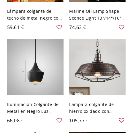
Lámpara colgante de
Marine Oil Lamp Shape
techo de metal negro con
Sconce Light 13"/14"/16"
pantalla en forma de
Height 1 Head Clear Glass
59,61 €
74,63 €
cúpula de 12" de ancho y
Wall Lighting in Antique
1 luz para comedor estilo
Bronze - 110 A 120 V
granja
Bronce antiguo 35,56 cm
Iluminación Colgante de
Lámpara colgante de
Metal en Negro Luz
hierro oxidado con
Suspendida Industrial 1
pantalla de granero,
66,08 €
105,77 €
Cabeza para Cantina - 110
iluminación de techo de
A 120 V Negro Cono
granja de 1 luz, 10" de