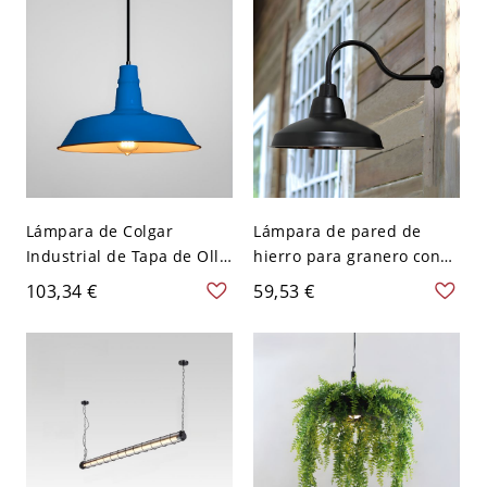
Lámpara de Colgar
Lámpara de pared de
Industrial de Tapa de Olla
hierro para granero con
1 Luz Luminaria
pantalla vintage, 1
103,34 €
59,53 €
Suspendida de Metal para
bombilla, aplique exterior
Bar - 110 A 120 V Azul
con brazo de cuello de
26,67 cm
ganso en negro - 110 A
120 V Negro