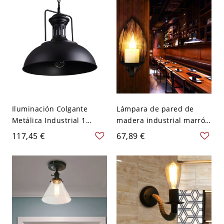
ancho
Iluminación Colgante
Lámpara de pared de
Metálica Industrial 1
madera industrial marrón
Cabeza Lámpara
ovalada con pantalla de
117,45 €
67,89 €
Pendiente de Domo para
vidrio opalino tipo vela
Comedor - 110 A 120 V
Negro 33,02 cm