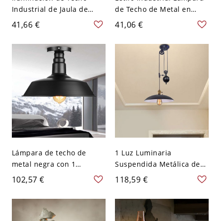
Industrial de Jaula de
de Techo de Metal en
Diamante 1 Cabeza Semi
Cobre Semi Plafón 1
41,66 €
41,06 €
Plafón Metálico en Negro
Cabeza de Marco de
- Negro 110 A 120 V
Hexaedro para Corredor -
Cobre 110 A 120 V
Lámpara de techo de
1 Luz Luminaria
metal negra con 1
Suspendida Metálica de
bombilla, de 10" de
Platillo Lámpara
102,57 €
118,59 €
ancho, estilo granero,
Pendiente Industrial con
montaje empotrado
Diseño de Polea - Negro
110 A 120 V