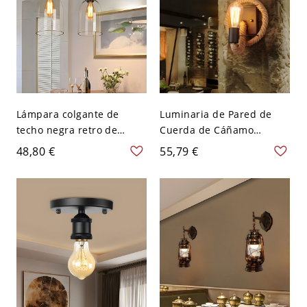
Lámpara colgante de
Luminaria de Pared de
techo negra retro de
Cuerda de Cáñamo
vidrio transparente con
Bombilla Única Luz de
48,80 €
55,79 €
una bombilla y pantalla
Pared Industrial en
cloche para cocina - 110 A
Marrón con Brazo Curvo -
120 V Transparente
110 A 120 V Marrón
Redondo