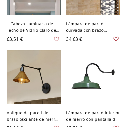
1 Cabeza Luminaria de
Lámpara de pared
Techo de Vidrio Claro de
curvada con brazo
Cono Semi Plafón
envuelto en cuerda, estilo
63,51 €
34,63 €
Industrial para Pasillo -
industrial, con una sola
Transparente 110 A 120 V
bombilla para baño - 110
A 120 V Negro
Aplique de pared de
Lámpara de pared interior
brazo oscilante de hierro
de hierro con pantalla de
vintage con 1 cabeza y
granero vintage de 14" de