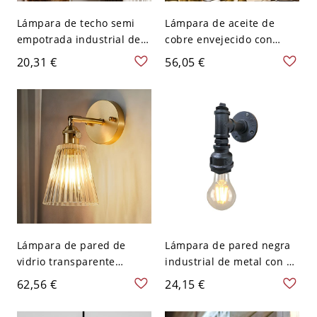
Lámpara de techo semi
Lámpara de aceite de
empotrada industrial de
cobre envejecido con
metal negro con 1 cabeza
pantalla, aplique de
20,31 €
56,05 €
para pasillo con bombilla
pared con vidrio
al descubierto
transparente náutico, 1
cabeza, ideas de
iluminación para baño -
110 A 120 V Cobre
envejecido
Lámpara de pared de
Lámpara de pared negra
vidrio transparente
industrial de metal con 1
acanalado con montaje
luz para baño de tubería
62,56 €
24,15 €
para comedor con forma
de agua
cónica - 110 A 120 V Latón