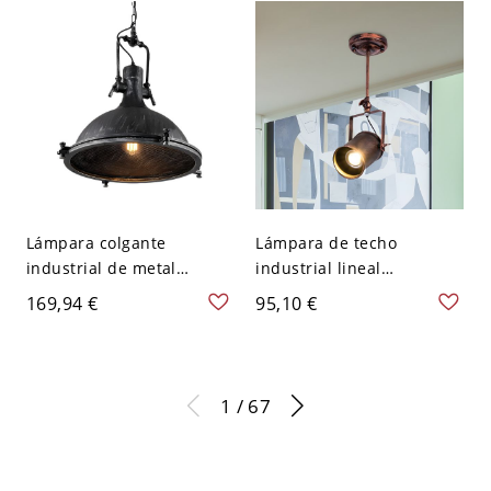
Lámpara colgante
Lámpara de techo
industrial de metal
industrial lineal
envejecido con difusor de
semicircular de hierro
169,94 €
95,10 €
malla y detalle de soporte
forjado con foco rotativo y
- 110 A 120 V Negro
acabado en óxido
antiguo
1 / 67