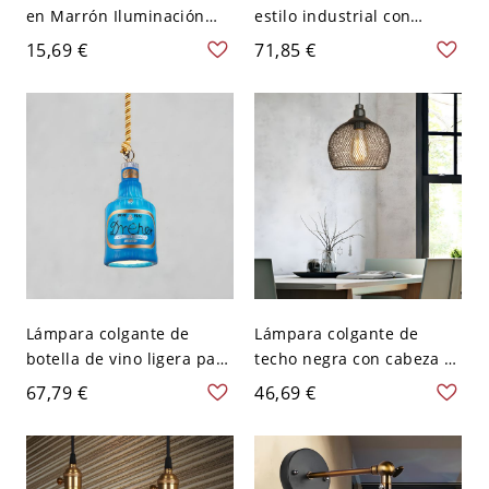
en Marrón Iluminación
estilo industrial con
Pendiente Industrial para
pantalla geométrica de
15,69 €
71,85 €
Restaurante - 110 A 120 V
vidrio y 1 luz - 110 A 120 V
Marrón 1 39,5"
Transparente Cilindro
Lámpara colgante de
Lámpara colgante de
botella de vino ligera para
techo negra con cabeza 1,
techo, azul de resina, para
estilo industrial, cúpula
67,79 €
46,69 €
comedor
metálica con malla para
restaurante