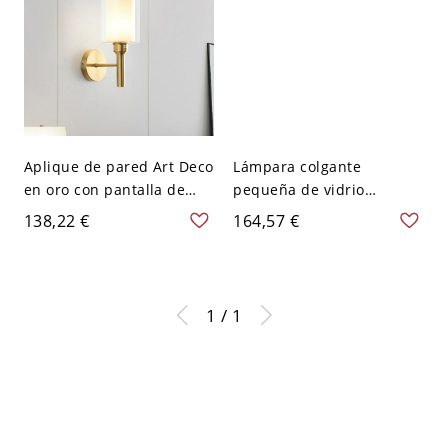
Aplique de pared Art Deco
Lámpara colgante
en oro con pantalla de
pequeña de vidrio
vidrio blanco esmerilado,
posmoderno con 1 luz
138,22 €
164,57 €
vidrio blanco, 1, 110V-
para comedor - 110 A 120
120V, doble vidrio
V Doble vidrio
1 / 1