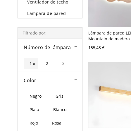
Ventilador de techo
Lámpara de pared
Lámparas y lámpara
de pie
Lámpara de pared LE
Filtrado por:
Mountain de madera a
Iluminación exterior
para la sala de estar 
Número de lámpara
155,43 €
V Madera 80,01 cm B
Bombillas
1
2
3
×
Color
Negro
Gris
Plata
Blanco
Rojo
Rosa