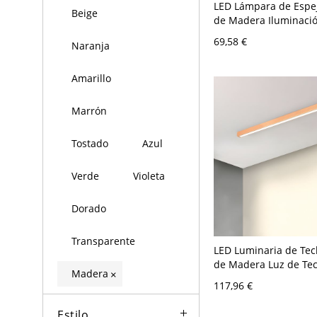
LED Lámpara de Espej
Beige
de Madera Iluminaci
Lineal en Beige para 
69,58 €
Naranja
120 V Madera 59,69 
Amarillo
Marrón
Tostado
Azul
Verde
Violeta
Dorado
Transparente
LED Luminaria de Tec
de Madera Luz de Te
Madera
×
Simplista para Cuart
117,96 €
110 A 120 V 59,69 cm
Estilo