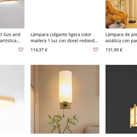
D Sun and
Lámpara colgante ligera color
Lámpara de pi
rtística
madera 1 luz con dosel redondo,
asiática con p
- 110 A 120
detalle de madera y pantalla de
tejido y cuerp
114,37 €
131,99 €
lanco
plástico para isla de cocina o
acero inoxidabl
mesita de noche
30,16 cm