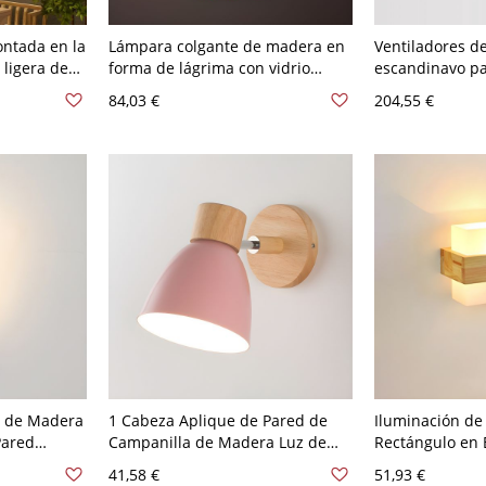
ntada en la
Lámpara colgante de madera en
Ventiladores d
 ligera de
forma de lágrima con vidrio
escandinavo pa
 bambú en
transparente náutico, 1 cabeza,
con pantalla de 
84,03 €
204,55 €
madera
iluminación de aplique de pared
120 V Madera T
para camino con placa de
cm
madera - 110 A 120 V Madera
e de Madera
1 Cabeza Aplique de Pared de
Iluminación de
Pared
Campanilla de Madera Luz de
Rectángulo en 
ra Sala -
Pared Moderna parta Estudio -
Luz de Pared A
41,58 €
51,93 €
Recargable
110 A 120 V Madera claro Rosa
con Pantalla de