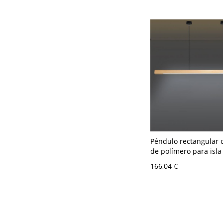
Péndulo rectangular
de polímero para isla
con luz pura para us
166,04 €
residencial, accesorio
blanco, cableado, 110
color madera, 47.5"