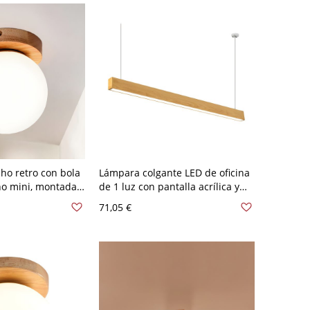
ho retro con bola
Lámpara colgante LED de oficina
ino mini, montada
de 1 luz con pantalla acrílica y
 pasillo con base
forma rectangular moderna - 110
71,05 €
bombilla - 110 A
A 120 V Madera 90,17 cm