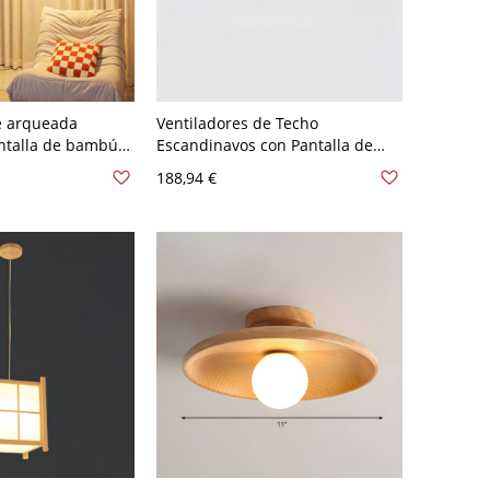
e arqueada
Ventiladores de Techo
antalla de bambú
Escandinavos con Pantalla de
o de lámpara de
Acrílico para Sala de Estar - 110 A
188,94 €
e - 110 A 120 V
120 V Madera Tercer Gear 106,68
cm