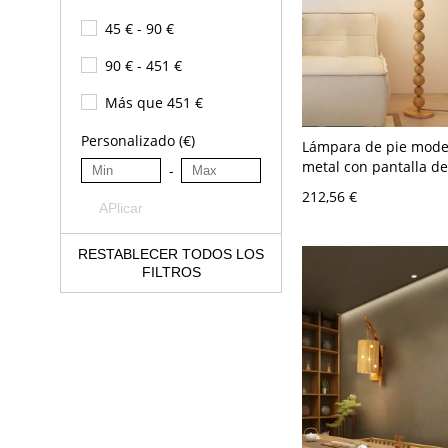
45 € - 90 €
90 € - 451 €
Más que 451 €
Personalizado (€)
Lámpara de pie mode
metal con pantalla de
-
interruptor de pie par
212,56 €
110 A 120 V Madera P
APlicar
RESTABLECER TODOS LOS
FILTROS