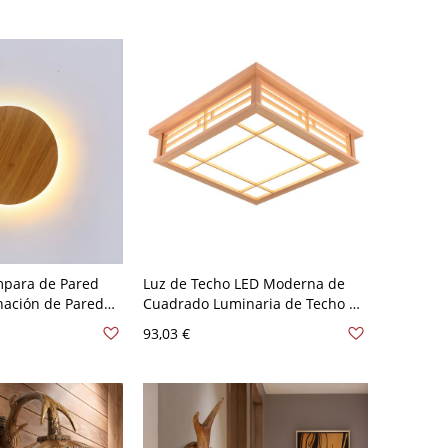
mpara de Pared
Luz de Techo LED Moderna de
nación de Pared
Cuadrado Luminaria de Techo de
uarto - 110 A 120
Madera en Beige para Comedor -
93,03 €
 20,32 cm
Madera 110 A 120 V 45 cm
Blanco