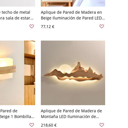
e techo de metal
Aplique de Pared de Madera en
ra sala de estar
Beige Iluminación de Pared LED
acrílico - 110 A
Modernista para Habitación - 110
77,12 €
ercer Gear 106,68
A 120 V Madera Redondo
 Pared de
Aplique de Pared de Madera de
Beige 1 Bombilla
Montaña LED Iluminación de
siática de Madera
Pared Moderna para Salón - 110
218,60 €
 Vidrio - Madera
A 120 V Madera claro Luz cálida