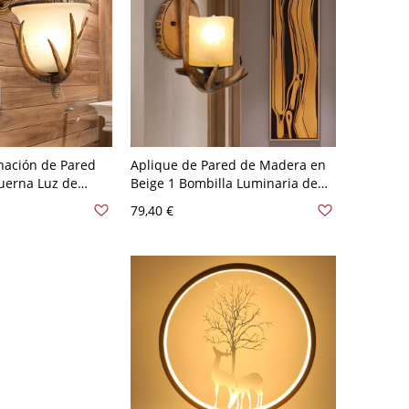
nación de Pared
Aplique de Pared de Madera en
uerna Luz de
Beige 1 Bombilla Luminaria de
nal en Beige para
Pared Tradicional con Pantalla de
79,40 €
 110 A 120 V
Vidrio de Cilindro - Madera 110 A
120 V