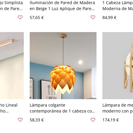
o Simplista
Iluminación de Pared de Madera
1 Cabeza Lámp
ón de Pared
en Beige 1 Luz Aplique de Pared
Moderna de Ma
Baño - 110 A
Simple de Columna para
Luz Suspendid
57,65 €
84,99 €
cm
Dormitorio - Madera 110 A 120 V
Restaurante - 
Madera Cuadr
ho Lineal
Lámpara colgante
Lámpara de mes
cho
contemporánea de 1 cabeza con
moderno con pa
o - Madera
sombra de madera de pino
para mesita de
58,33 €
174,19 €
marrón, 10" de ancho
V Madera 29,2