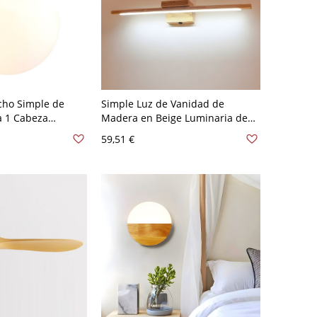
cho Simple de
Simple Luz de Vanidad de
a 1 Cabeza
Madera en Beige Luminaria de
echo en Beige
Pared LED Lineal para Baño - 110
59,51 €
- Madera 110 A
A 120 V Madera Blanco