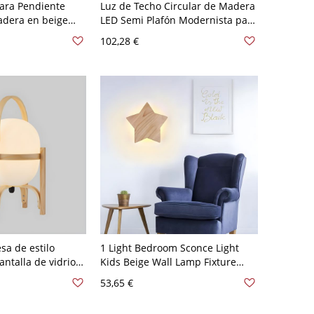
ara Pendiente
Luz de Techo Circular de Madera
dera en beige
LED Semi Plafón Modernista para
a para
Corredor - 110 A 120 V Madera
102,28 €
110 A 120 V
o
a de estilo
1 Light Bedroom Sconce Light
ntalla de vidrio
Kids Beige Wall Lamp Fixture
 noche - 110 A 120
with Star Shape Wooden Shade -
53,65 €
1 cm
110 A 120 V Madera