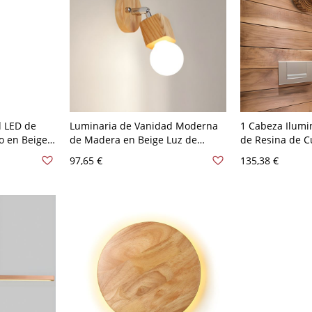
d LED de
Luminaria de Vanidad Moderna
1 Cabeza Ilumi
o en Beige
de Madera en Beige Luz de
de Resina de C
para
Pared de Cubo para Baño - 110 A
Pared Tradicio
97,65 €
135,38 €
 35,56 cm
120 V Madera 1
Salón - Madera