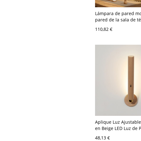
Lámpara de pared mo
pared de la sala de té
Asia con pantalla de
110,82 €
forma de barril, de 
Aplique Luz Ajustabl
en Beige LED Luz de 
Simple de Columna pa
48,13 €
110 A 120 V Madera 