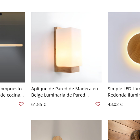
110 A 120 V
 compuesto
Aplique de Pared de Madera en
Simple LED Lá
 de cocina
Beige Luminaria de Pared
Redonda Ilumi
o
Moderna con Sombra de Vidrio
Metálica para C
61,85 €
43,02 €
 de luz LED
Opaco - 110 A 120 V Rectángulo
V Madera claro
V-120V,
Madera