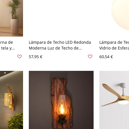
rna de
Lámpara de Techo LED Redonda
Lámpara de Te
 tela y
Moderna Luz de Techo de
Vidrio de Esfer
a el hogar -
Madera en Beige para Cuarto -
Luminaria de T
57,95 €
60,54 €
lisado
Madera 110 A 120 V 30,48 cm
para Corredor 
120 V