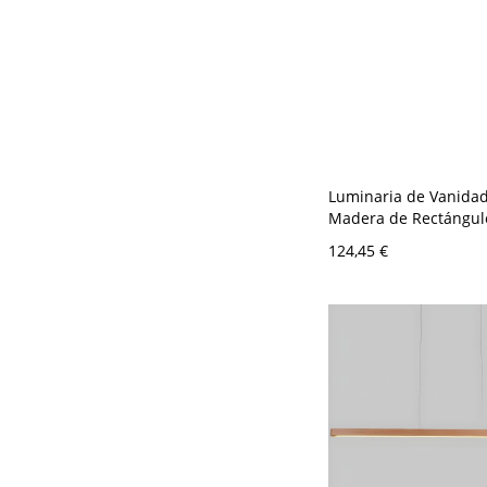
Luminaria de Vanida
Madera de Rectángul
Luz de Pared Simple 
124,45 €
Tocador - 110 A 120 V
Madera Blanco