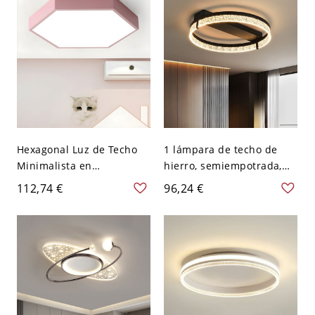
colores
Hexagonal Luz de Techo
1 lámpara de techo de
Minimalista en
hierro, semiempotrada,
Blanco/Azul/Rosa
cableada, para dormitorio
112,74 €
96,24 €
Lámpara de Techo LED
principal - Negro 110 A
Metálica en Luz
120 V Tercer Gear
Cálida/Blanca
Redondo
12"/16"/19,5" Larga - 110
A 120 V Rosa 30,48 cm
Blanco