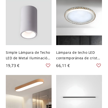
2 Negro
Simple Lámpara de Techo
Lámpara de techo LED
LED de Metal Iluminación
contemporánea de cristal
de Techo de Cilindro para
claro con montaje
19,73 €
66,11 €
Pasillo - 110 A 120 V
empotrado redondo en
Blanco Luz cálida 10,16
luz blanca, 8,5" de ancho
cm