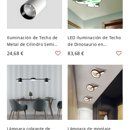
Iluminación de Techo de
LED Iluminación de Techo
Metal de Cilindro Semi
de Dinosaurio en
Plafón LED Ajustable
Rosa/Verde Lámpara de
24,68 €
83,68 €
Simple para Pasillo - 110
Techo Metálica de Dibujos
A 120 V Blanco Luz cálida
Animados en Luz
7w
Blanca/Regulación
Continua de Control
Remoto - 110 A 120 V
Verde Blanco
Lámpara colgante de
Lámpara de montaje