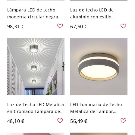
Lámpara LED de techo
Luz de techo LED de
moderna circular negra
aluminio con estilo
con montaje empotrado y
moderno para oficina -
98,31 €
67,60 €
pantalla acrílica en luz
110 A 120 V 62,23 cm
blanca, 9" de ancho y 2"
Negro Blanco
de alto
Luz de Techo LED Metálica
LED Luminaria de Techo
en Cromado Lámpara de
Metálica de Tambor
Techo Simple de
Iluminación de Techo
48,10 €
56,49 €
Engranaje para Corredor -
Minimalista para Cuarto -
Cromo 110 A 120 V 7
Gris 110 A 120 V Blanco