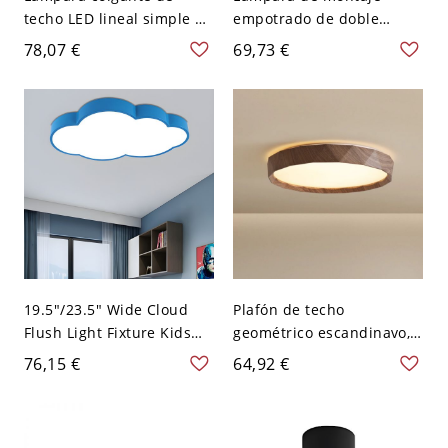
techo LED lineal simple de
empotrado de doble
metal con 3 cabezas en
anillo, acrílico modernista
78,07 €
69,73 €
negro, luz blanca para
con iluminación LED en
sala de estar sobre mesa
negro y luz blanca
19.5"/23.5" Wide Cloud
Plafón de techo
Flush Light Fixture Kids
geométrico escandinavo,
Acrylic LED Bedroom
luminaria metálica
76,15 €
64,92 €
Ceiling Flush Mount in
imitación madera con
Yellow/Orange/Blue - 110
pantalla acrílica - 110 A
A 120 V Azul 49,53 cm
120 V 30,48 cm Nogal
oscuro