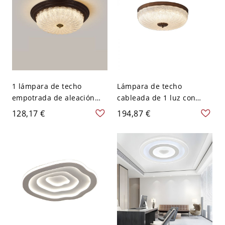
1 lámpara de techo
Lámpara de techo
empotrada de aleación
cableada de 1 luz con
ligera con cableado fijo y
pantalla escolar de vidrio
128,17 €
194,87 €
pantalla vitrificada - 110 A
vitrificado - 110 A 120 V
120 V 38,1 cm Tercer Gear
30,48 cm
Canopia redonda Nuez