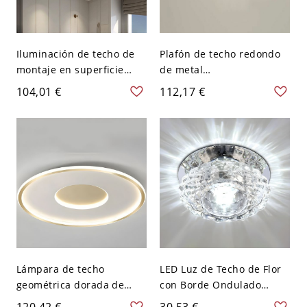
Iluminación de techo de
Plafón de techo redondo
montaje en superficie
de metal
metálica dorada/negra
dorado/negro/blanco con
104,01 €
112,17 €
con pantalla acrílica -
pantalla acrílica - Blanco
Negro 110 A 120 V Tercer
110 A 120 V Tercer Gear
Gear Oval
Lámpara de techo
LED Luz de Techo de Flor
geométrica dorada de
con Borde Ondulado
montaje al ras con
Luminaria de Techo
120,42 €
30,53 €