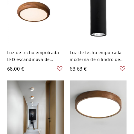
Luz de techo empotrada
Luz de techo empotrada
LED escandinava de
moderna de cilindro de
mediados de siglo,
metal con 1 luz - Negro
68,00 €
63,63 €
acabado en nogal,
110 A 120 V 30,48 cm
redonda de perfil bajo -
Blanco
110 A 120 V 30,48 cm
Blanco