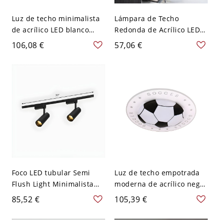
Luz de techo minimalista
Lámpara de Techo
de acrílico LED blanco
Redonda de Acrílico LED
Cloud Flush Light en luz
Luz de Techo Simple en
106,08 €
57,06 €
blanca, 16" de ancho
Blanco para Sala de Estar
- Blanco 110 A 120 V
Blanco
Foco LED tubular Semi
Luz de techo empotrada
Flush Light Minimalista
moderna de acrílico negro
Tienda de ropa de metal
con LED para habitación
85,52 €
105,39 €
Iluminación de
de niño, 16.5" de ancho
seguimiento - 110 A 120 V