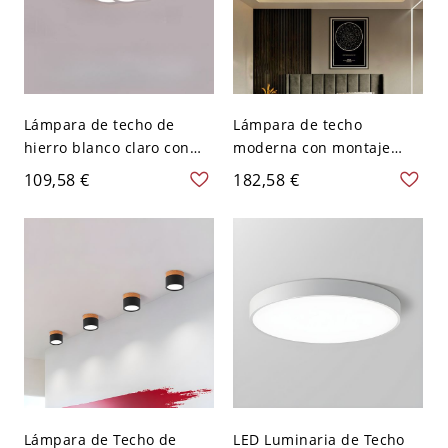
Lámpara de techo de
Lámpara de techo
hierro blanco claro con
moderna con montaje
diseño floral, 1 luz - 110 A
empotrado en oro, con
109,58 €
182,58 €
120 V 16.54‘’（42cm）
forma circular de cristal y
pantalla de vidrio
transparente - 110 A 120
V 59,69 cm
Lámpara de Techo de
LED Luminaria de Techo