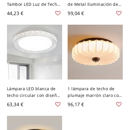
Tambor LED Luz de Techo
de Metal Iluminación de
Metálica Minimalista para
Techo Simple de Redondo
44,23 €
99,04 €
Salón - Negro 110 A 120 V
para Cuarto - Blanco 110
A 120 V 22,86 cm Blanco
Lámpara LED blanca de
1 lámpara de techo de
techo circular con diseño
plumaje marrón claro con
de nido de pájaros,
pantalla de tela - 110 A
63,34 €
96,17 €
montada en el techo de
120 V 40,64 cm
acrílico para la sala de
estar, de 15" de ancho