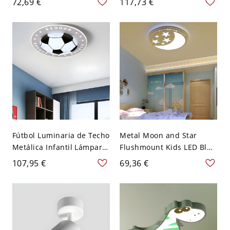
72,69 €
117,73 €
acrílico en luz blanca,
Diseño de Cuerna para
12,5" W
Cuarto - Gris 110 A 120 V
30,48 cm Blanco
Fútbol Luminaria de Techo
Metal Moon and Star
Metálica Infantil Lámpara
Flushmount Kids LED Blue
de Techo LED en
Ceiling Lamp for Living
107,95 €
69,36 €
Azul/Rosa/Negro
Room, White Light/Third
16,5"/20,5"/24,5" de
Gear/Remote Control
Díametro - Negro 110 A
Stepless Dimming - 110 A
120 V 41,91 cm Blanco
120 V Azul Blanco