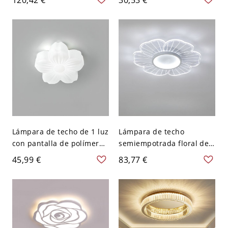
pantalla de gel de sílice
Simplista de Cristal
blanco para interior - 110
Transparente - 110 A 120
A 120 V 46,99 cm Redondo
V Transparente Blanco
Blanco
Lámpara de techo de 1 luz
Lámpara de techo
con pantalla de polímero
semiempotrada floral de 2
tiza, cableada - 110 A 120
luces, 110V-120V, 16,5",
45,99 €
83,77 €
V 15,24 cm
luz blanca