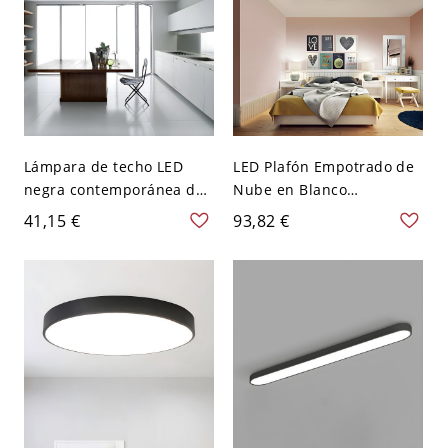
Lámpara de techo LED
LED Plafón Empotrado de
negra contemporánea de
Nube en Blanco
aluminio para cocina,
Luminaria de Techo
41,15 €
93,82 €
23.5" de ancho
Metálica Infantil en Luz
Blanca/Regulación
Continua de Control
Remoto 21,5"/25,5" An -
110 A 120 V Blanco 54,61
cm Blanco