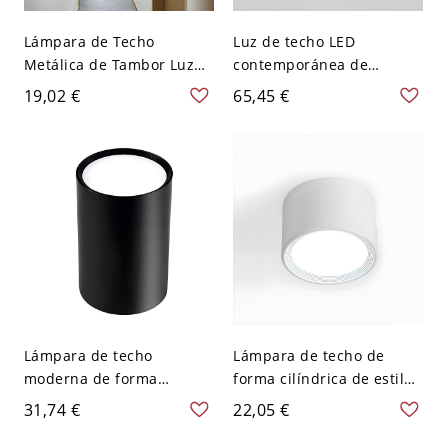
Lámpara de Techo
Luz de techo LED
Metálica de Tambor Luz
contemporánea de
de Techo LED Nórdica
montaje empotrado en
19,02 €
65,45 €
para Cuarto - Blanco 110
madera con pantalla
A 120 V Blanco
acrílica - Color Nuez 110 A
120 V 22,86 cm Círculo
Lámpara de techo
Lámpara de techo de
moderna de forma
forma cilíndrica de estilo
cilíndrica de aluminio con
moderno, metal, 1 luz,
31,74 €
22,05 €
1 luz para estudio o sala
iluminación de techo para
de estar - Negro 110 A
restaurante - Blanco 110