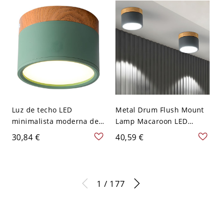
120 V 7,62 cm Blanco
A 120 V 8,89 cm Blanco
Luz de techo LED
Metal Drum Flush Mount
minimalista moderna de
Lamp Macaroon LED
aluminio lacado con
Grey/Green Ceiling
30,84 €
40,59 €
pantalla acrílica - Verde
Lighting with Wooden Top
110 A 120 V Blanco
for Living Room - 110 A
120 V Gris
1 / 177