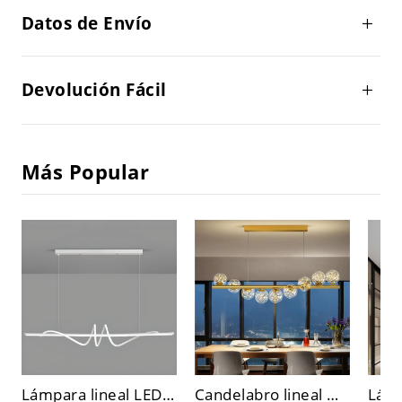
Datos de Envío
Devolución Fácil
Más Popular
Lámpara lineal LED contemporánea para isla, lámpara colgante tipo candelabro ondulada escultural con difusor de silicona, altura ajustable para cocina y comedor
Candelabro lineal moderno dorado para isla, lámpara colgante LED con globos de vidrio, luminaria ajustable para comedor