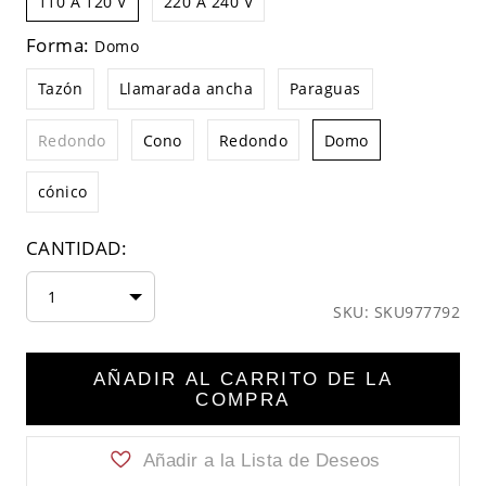
110 A 120 V
220 A 240 V
Forma:
Domo
Tazón
Llamarada ancha
Paraguas
Redondo
Cono
Redondo
Domo
cónico
CANTIDAD:
1
SKU: SKU977792
AÑADIR AL CARRITO DE LA
COMPRA
Añadir a la Lista de Deseos