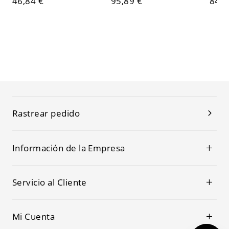
46,84 €
95,89 €
84,0
Rastrear pedido
Información de la Empresa
Servicio al Cliente
Mi Cuenta