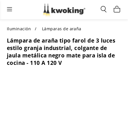
Muebles de sala de estar
Iluminación exterior
Iluminación interior
TODOS LOS MUEBLES DE SALÓN
Comprar por categoría
TODA LA ILUMINACIÓN PARA
Iluminación
Lámparas de araña
OTROS ESPACIOS
Lámpara de araña tipo farol de 3 luces
SELECCIONES DESTACADAS
COMPRAR POR ESTILO
estilo granja industrial, colgante de
COMPRAR POR CATEGORÍA
jaula metálica negro mate para isla de
COMPRAR POR ESTILO
Shop by Colors
cocina - 110 A 120 V
COMPRAR POR ESTILO
Comprar por características
COMPRAR POR DISEÑO
COMPRAR POR COLOR
Comprar por material
COMPRAR POR DIMENSIONES