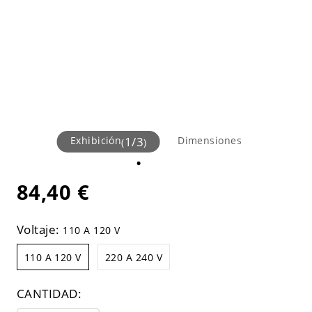
Exhibición
1
/
3
Dimensiones
(
)
84,40 €
Voltaje:
110 A 120 V
110 A 120 V
220 A 240 V
CANTIDAD: