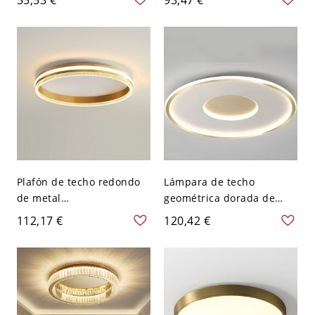
teardrop de aluminio para
con pantalla acrílica -
dormitorio - 110 A 120 V 1
Dorado 110 A 120 V Tercer
Gota
Gear Oval
Plafón de techo redondo
Lámpara de techo
de metal
geométrica dorada de
dorado/negro/blanco con
montaje al ras con
112,17 €
120,42 €
pantalla acrílica - Dorado
pantalla de gel de sílice
110 A 120 V Tercer Gear
blanco para interior - 110
A 120 V 46,99 cm Redondo
Blanco