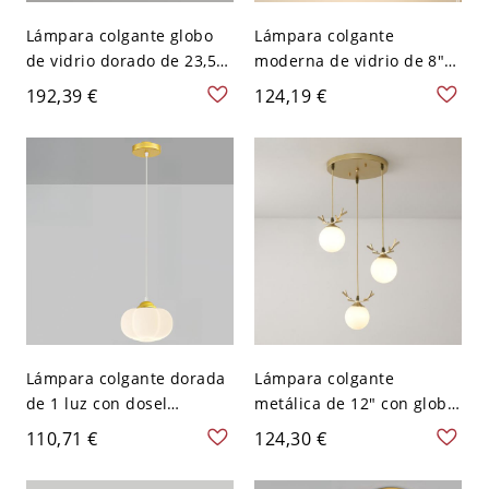
Lámpara colgante globo
Lámpara colgante
de vidrio dorado de 23,5"
moderna de vidrio de 8"
con marco metálico para
en dorado, 1 luz, para isla
192,39 €
124,19 €
comedores, islas de
de cocina o comedor
cocina e iluminación
pequeño, 110V-120V
decorativa de techo
Lámpara colgante dorada
Lámpara colgante
de 1 luz con dosel
metálica de 12" con globo
redondo, detalle de
de vidrio y detalle de
110,71 €
124,30 €
madera y pantalla de
rama, plafón decorativo
plástico para isla de
para rincones de