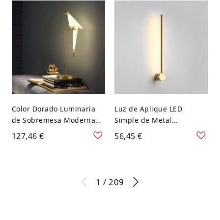
iluminación de vidrio con
adornos barrocos
Color Dorado Luminaria
Luz de Aplique LED
de Sobremesa Moderna
Simple de Metal
de Metal Lámpara de
Luminaria de Pared Lineal
127,46 €
56,45 €
Mesa LED con Sombra de
para Dormitorio - 110 A
Acrílico de Pájaro - 110 A
120 V Dorado 60,96 cm
120 V Dorado
1 / 209