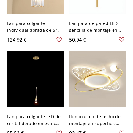
Lámpara colgante
Lámpara de pared LED
individual dorada de 5"
sencilla de montaje en
con pantalla cilíndrica de
pared estilo nórdico para
124,92 €
50,94 €
vidrio acanalado y soporte
sala de estar - 110 A 120 V
de techo metálico
Dorado Redondo 59,69 cm
moderno para isla de
cocina o luz de mesita de
noche
Lámpara colgante LED de
Iluminación de techo de
cristal dorado en estilo
montaje en superficie
artístico moderno. Luz de
metálica dorada/negra
55,53 €
93,47 €