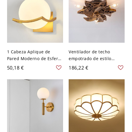
interruptor incluido,
dorado, 110V-120V, cúpula
1 Cabeza Aplique de
Ventilador de techo
Pared Moderno de Esfera
empotrado de estilo
Lámpara de Pared de
antiguo con aspas
50,18 €
186,22 €
Metal para Dormitorio -
doradas y luz
110 A 120 V Dorado
LED/incandescente/fluore
Blanco leche
scente, 110V-120V, 3