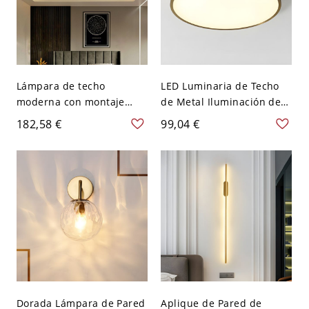
Lámpara de techo
LED Luminaria de Techo
moderna con montaje
de Metal Iluminación de
empotrado en oro, con
Techo Simple de Redondo
182,58 €
99,04 €
forma circular de cristal y
para Cuarto - Dorado 110
pantalla de vidrio
A 120 V 22,86 cm Blanco
transparente - 110 A 120
V 59,69 cm
Dorada Lámpara de Pared
Aplique de Pared de