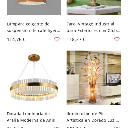
Lámpara colgante de
Farol Vintage Industrial
suspensión de café ligero
para Exteriores con Globo
Macaron con luz de
de Vidrio Ámbar y Jaula
114,76 €
118,37 €
colores múltiples y
Resistente al Clima -
pantalla de metal
Dorado 27,94 cm 110 A
geométrica - 110 A 120 V
120 V
25,4 cm Dorado
Dorada Luminaria de
Iluminación de Pie
Araña Moderna de Anillo
Artística en Dorado Luz de
LED Lámpara Suspendida
Pie LED de Alambre de