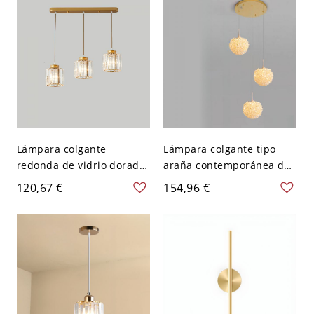
cocina o mesita de noche
comedor, entradas o
cocina, 110V-120V
Lámpara colgante
Lámpara colgante tipo
redonda de vidrio dorado
araña contemporánea de
de 3 luces con dosel
3 luces con globo de
120,67 €
154,96 €
lineal, luminaria de techo
cristal en dorado, dosel
suspendida para isla de
redondo de 10" de ancho
cocina, 22.5" de largo
con cables colgantes
ajustables de 59