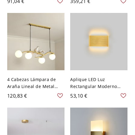
91,04 €
359,21 €
de Cristal para Salón - 110
Alumnio de Flores y Jarrón
A 120 V Dorado 40,64 cm
para Cuarto - 110 A 120 V
Dorado
4 Cabezas Lámpara de
Aplique LED Luz
Araña Lineal de Metal
Rectangular Moderno
Iluminación Pendiente de
Luminaria de Pared
120,83 €
53,10 €
Globos para Comedor -
Metálica para Cuarto -
110 A 120 V Dorado
110 A 120 V Dorado 16,51
Blanco leche
cm Luz cálida