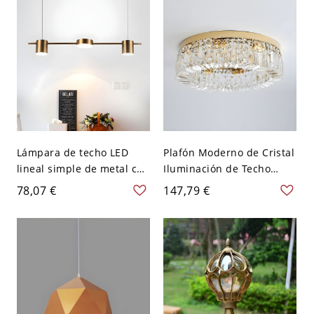
cm
Lámpara de techo LED
Plafón Moderno de Cristal
lineal simple de metal con
Iluminación de Techo
3 cabezas en oro y luz
Redonda para Salón -
78,07 €
147,79 €
blanca para sala de estar
Dorado 110 A 120 V 6
sobre mesa