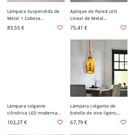
Lámpara Suspendida de
Aplique de Pared LED
Metal 1 Cabeza
Lineal de Metal
Iluminación Pendiente
Iluminación de Pared
83,55 €
75,41 €
Simplista de Globo para
Simplista con Diseño de
Dormitorio - 110 A 120 V
Ciervo - 110 A 120 V
Dorado 20,32 cm
Dorado 59,69 cm
Lámpara colgante
Lámpara colgante de
cilíndrica LED moderna
botella de vino ligero,
con luz cálida y longitud
dorada y de resina, para
102,27 €
67,79 €
de suspensión ajustable -
comedor
110 A 120 V Dorado 30,48