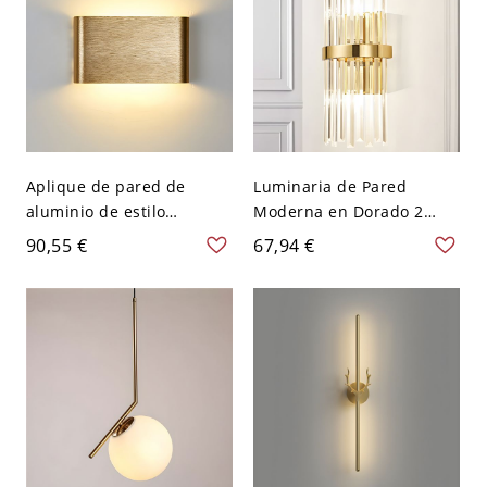
Aplique de pared de
Luminaria de Pared
aluminio de estilo
Moderna en Dorado 2
moderno con 2 luces LED
Luces Aplique de Pared
90,55 €
67,94 €
coloridas para escaleras -
Metálico copn Sombra de
110 A 120 V Dorado 16,51
Cristal para Salón -
cm
Dorado 110 A 120 V