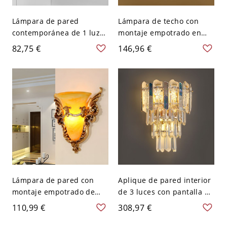
Lámpara de pared
Lámpara de techo con
contemporánea de 1 luz
montaje empotrado en
con pantalla de vidrio -
forma de flor colonial con
82,75 €
146,96 €
Uso residencial sin
acabado dorado - 110 A
ensamblaje - 110 A 120 V
120 V 35,56 cm
Blanco
Lámpara de pared con
Aplique de pared interior
montaje empotrado de
de 3 luces con pantalla de
campana ligera en oro
cristal de roca
110,99 €
308,97 €
vintage con acabado mate
transparente en dorado -
y accesorios de
110 A 120 V