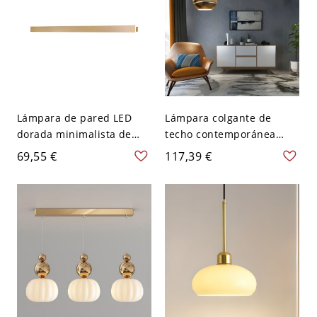
Lámpara de pared LED
Lámpara colgante de
dorada minimalista de
techo contemporánea
metal montada en la
global de vidrio 3D de 1
69,55 €
117,39 €
pared en luz blanca
cabeza en oro para
restaurante, 6" de ancho