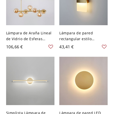
Lámpara de Araña Lineal
Lámpara de pared
de Vidrio de Esferas
rectangular estilo
Luminaria Suspendida
moderno con luz LED
106,66 €
43,41 €
Moderna para Salón - 110
montada en la pared de
A 120 V Dorado 7 Ámbar
metal - 110 A 120 V
Dorado 20,32 cm
Simplista Lámpara de
Lámpara de pared LED