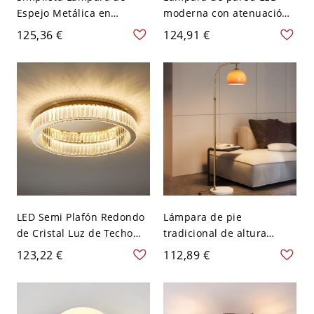
Espejo Metálica en
moderna con atenuación
Dorado LED Luminaria de
y tonos de luz cálida - 110
125,36 €
124,91 €
Pared Lineal para Baño -
A 120 V Dorado 20,32 cm
110 A 120 V Dorado
Blanco 40,64 cm Redondo
LED Semi Plafón Redondo
Lámpara de pie
de Cristal Luz de Techo
tradicional de altura
Modernista en Dorado
ajustable, vidrio, con
123,22 €
112,89 €
para Habitación - Dorado
interruptor de balancín,
110 A 120 V 40,64 cm
adaptada para
Atenuación continua
LED/incandescente/fluore
scente, estilo simple,