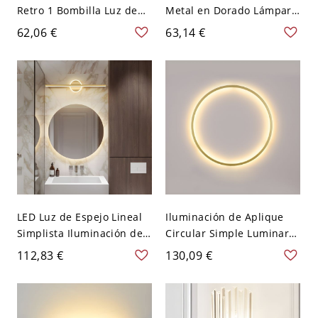
Retro 1 Bombilla Luz de
Metal en Dorado Lámpara
Pared de Vidrio de Globo
de Pared LED Lineal
62,06 €
63,14 €
para Dormitorio - Dorado
Simplista para Dormitorio
110 A 120 V
- 110 A 120 V Dorado
59,69 cm Luz cálida
Rectángulo
LED Luz de Espejo Lineal
Iluminación de Aplique
Simplista Iluminación de
Circular Simple Luminaria
Pared de Metal para Baño
de Pared LED de Metal
112,83 €
130,09 €
- 110 A 120 V Dorado
para Habitación - 110 A
40,64 cm Blanco Redondo
120 V Dorado 30,48 cm
Blanco