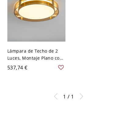
Lámpara de Techo de 2
Luces, Montaje Plano con
Pantalla de Acrílico,
537,74 €
Material de Latón,
Cableado para Salón en
Estilo Simplista, 110V-
120V, 24", Redonda, Beige
1 / 1