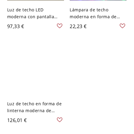
Luz de techo LED
Lámpara de techo
moderna con pantalla
moderna en forma de
acrílica y 2 luces - 110 A
cuenco con cristal, 2 luces
97,33 €
22,23 €
120 V Cuadro Blanco
y agujero de 2-3.5'' de
diámetro - 110 A 120 V
Luz colorida + blanca
Luz de techo en forma de
linterna moderna de
aluminio para sala de
126,01 €
estar con foco semi
empotrado y riel - Negro