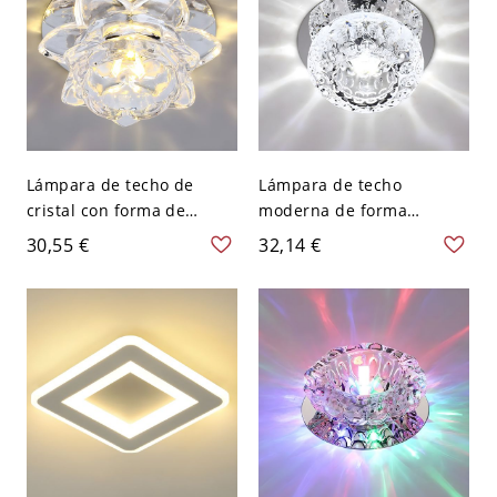
Lámpara de techo de
Lámpara de techo
cristal con forma de
moderna de forma
cuenco moderno y
esférica con cristal y 2
30,55 €
32,14 €
agujero de 2-3,5'' de
luces con agujero de 2-3''
diámetro - 110 A 120 V
de diámetro - 110 A 120 V
Luz cálida
Blanco