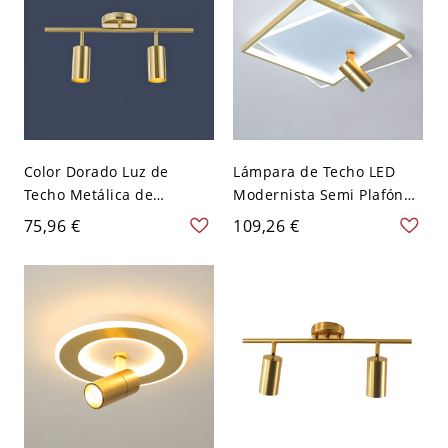
Color Dorado Luz de
Lámpara de Techo LED
Techo Metálica de
Modernista Semi Plafón
Columnas Semi Plafón
de Metal de Cuadrados
75,96 €
109,26 €
Modernista para
para Cuarto - Dorado 110
Dormitorio - Dorado 110 A
A 120 V Blanco
120 V 2