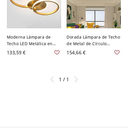
Moderna Lámpara de
Dorada Lámpara de Techo
Techo LED Metálica en
de Metal de Círculo
Dorado Semi Plafón de
Luminaria de Techo LED
133,59 €
154,66 €
Anillos para Habitación - 2
Simplista para Cuarto -
Dorado 110 A 120 V
Dorado 110 A 120 V 2
Blanco
Blanco
1 / 1