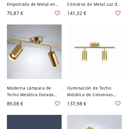
Empotrada de Metal en
Cilindros de Metal Luz de
Dorado Luz de Techo
Techo en Latón para Sala
75,87 €
141,32 €
Simplista de Tubo para
de Estar - Latón 110 A 120
Sala - Dorado 110 A 120 V
V 2
2
Moderna Lámpara de
Iluminación de Techo
Techo Metálica Dorada
Metálica de Columnas
Iluminación de Riel de
Semi Plafón Simple en
89,08 €
137,98 €
Columnas para Salón -
Dorado para Salón -
Dorado 110 A 120 V 2
Dorado 110 A 120 V 2