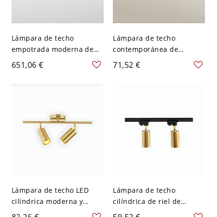
Lámpara de techo
Lámpara de techo
empotrada moderna de
contemporánea de
metal geométrico con
cilindro metálico para
651,06 €
71,52 €
bombillas LED para uso
pasillo - Dorado 110 A 120
residencial - Blanco-
V 2
dorado 110 A 120 V 2
Lámpara de techo LED
Lámpara de techo
cilíndrica moderna y
cilíndrica de riel de
simple de montaje
aluminio de estilo
82,26 €
59,52 €