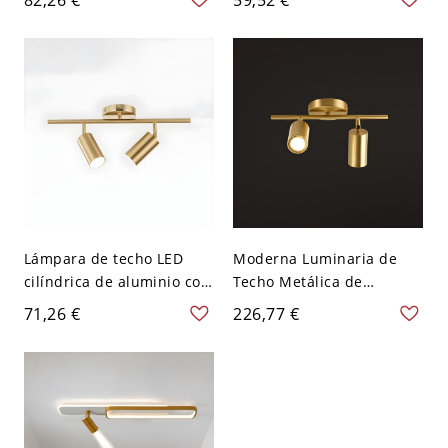
empotrado de aluminio
moderno y simple para
para tienda de ropa - 2
tienda de ropa - 110 A 120
110 A 120 V
V 2
Lámpara de techo LED
Moderna Luminaria de
cilíndrica de aluminio con
Techo Metálica de
montaje empotrado de
Columnas Lámpara de
71,26 €
226,77 €
estilo moderno y sencillo -
Riel Giratoria para Salón -
2 110 A 120 V
Dorado 110 A 120 V 2