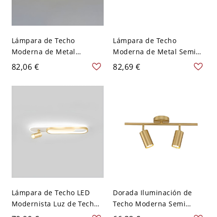
Lámpara de Techo
Lámpara de Techo
Moderna de Metal
Moderna de Metal Semi
Iluminación de Riel LED
Plafón LED Rectangular
82,06 €
82,69 €
Circular para Dormitorio -
para Sala de Estar -
Dorado 110 A 120 V 30 cm
Dorado 110 A 120 V 60 cm
Lámpara de Techo LED
Dorada Iluminación de
Modernista Luz de Techo
Techo Moderna Semi
Semi Rasante Metálica
Plafón Metálico de