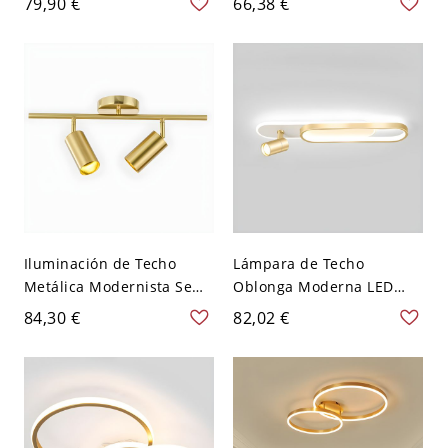
79,90 €
66,38 €
Oblonga para Salón -
Columnas para Sala de
Dorado 110 A 120 V 60 cm
Estar - Dorado 110 A 120 V
2
Iluminación de Techo
Lámpara de Techo
Metálica Modernista Semi
Oblonga Moderna LED
Plafón de Columnas en
Luminaria de Techo
84,30 €
82,02 €
Dorado para Sala - Dorado
Metálica para Habitación -
110 A 120 V 2
Dorado 110 A 120 V 60,96
cm