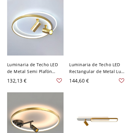
Luminaria de Techo LED
Luminaria de Techo LED
de Metal Semi Plafón
Rectangular de Metal Luz
Circular Moderno para
de Riel Moderna para
132,13 €
144,60 €
Habitación - Dorado 110 A
Salón - Dorado 110 A 120
120 V Blanco
V 60 cm