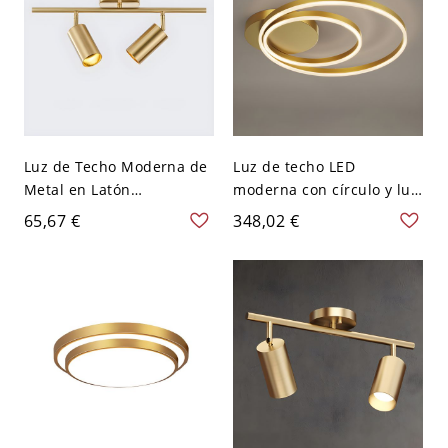
Luz de Techo Moderna de
Luz de techo LED
Metal en Latón
moderna con círculo y luz
Iluminación de Riel de
blanca - Latón 110 A 120 V
65,67 €
348,02 €
Columnas para Sala - 2
43,18 cm
Latón 110 A 120 V