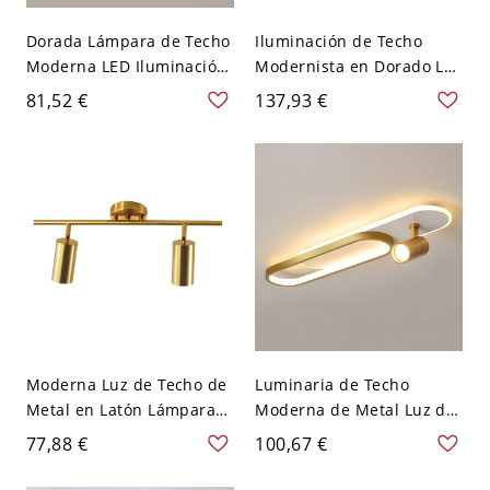
Dorada Lámpara de Techo
Iluminación de Techo
Moderna LED Iluminación
Modernista en Dorado Luz
de Riel de Metal para
de Techo Semi Rasante de
81,52 €
137,93 €
Pasillo - Dorado 110 A 120
Metal de Columnas -
V Redondo
Dorado 110 A 120 V 2
Moderna Luz de Techo de
Luminaria de Techo
Metal en Latón Lámpara
Moderna de Metal Luz de
de Riel de Cilindros para
Riel LED de Columnas
77,88 €
100,67 €
Sala de Estar - Latón 110
para Salón - Dorado 110 A
A 120 V 2
120 V 60 cm