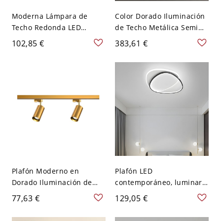
Moderna Lámpara de
Color Dorado Iluminación
Techo Redonda LED
de Techo Metálica Semi
Iluminación de Techo
Plafón Moderno de
102,85 €
383,61 €
Metálica para Sala de
Columnas para Sala -
Estar - Dorado oscuro 110
Dorado 110 A 120 V 2
A 120 V 25,4 cm Blanco
Plafón Moderno en
Plafón LED
Dorado Iluminación de
contemporáneo, luminaria
Techo Metálica de
geométrica de anillo con
77,63 €
129,05 €
Cilindros para Sala - 2
pantalla acrílica
Riel Fijo 110 A 120 V
antideslumbrante - Negro