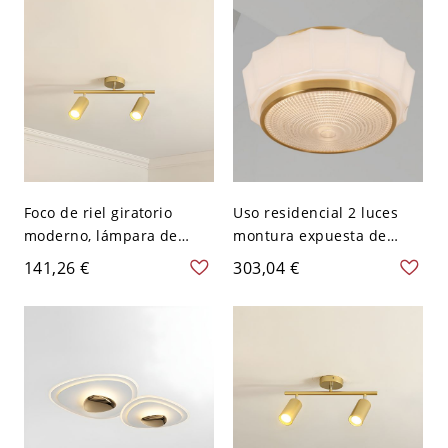
110 A 120 V 40,64 cm
Blanco
Foco de riel giratorio
Uso residencial 2 luces
moderno, lámpara de
montura expuesta de
techo ajustable
aleación de tiza con
141,26 €
303,04 €
negra/dorada de 1/2/4/6
pantalla de vidrio y forma
luces para hogares y
redonda, 110V-120V, 14"
tiendas - 2 Dorado 110 A
120 V