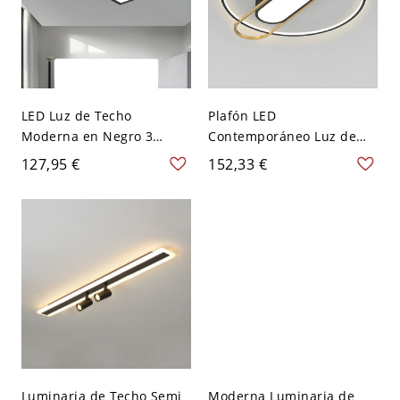
LED Luz de Techo
Plafón LED
Moderna en Negro 3
Contemporáneo Luz de
Luces Semi Plafón de
Techo de Metal para
127,95 €
152,33 €
Metal para Dormitorio -
Habitación - Negro Mate
Negro 110 A 120 V
110 A 120 V Tercer Gear
Rectángulo
Luminaria de Techo Semi
Moderna Luminaria de