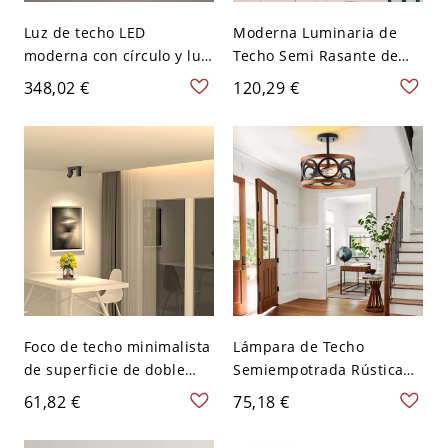
Luz de techo LED
Moderna Luminaria de
moderna con círculo y luz
Techo Semi Rasante de
blanca - Negro 110 A 120
Metal Lámpara de Techo
348,02 €
120,29 €
V 43,18 cm
de Columna para Sala -
Negro 110 A 120 V 2
Foco de techo minimalista
Lámpara de Techo
de superficie de doble
Semiempotrada Rústica
cabezal, luminaria LED
Industrial, Tambor de
61,82 €
75,18 €
direccional ajustable -
Madera Falsa para Cocina
Negro Blanco 110 A 120 V
Pasillo Entrada - 110 A