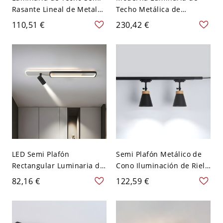
Rasante Lineal de Metal
Techo Metálica de
Luz de Riel LED Simplista
Columnas Lámpara de
110,51 €
230,42 €
para Salón - 110 A 120 V
Riel Giratoria para Salón -
Negro-blanco 80 cm
Negro 110 A 120 V 2
LED Semi Plafón
Semi Plafón Metálico de
Rectangular Luminaria de
Cono Iluminación de Riel
Riel Metálica Moderna
Modernista para Tienda -
82,16 €
122,59 €
para Salón - Negro 110 A
Negro 110 A 120 V 2
120 V 60,96 cm