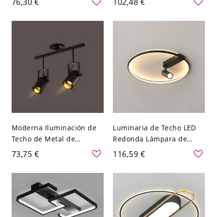
76,30 €
102,48 €
luces, montaje empotrado
Columnas para Tienda -
para tienda de ropa -
Negro 110 A 120 V 100,33
Negro 110 A 120 V Blanco
cm Blanco
Moderna Iluminación de
Luminaria de Techo LED
Techo de Metal de
Redonda Lámpara de
Columna Semi Plafón
Techo Modernista de
73,75 €
116,59 €
Giratorio en Negro para
Metal para Dormitorio -
Bar - Negro 110 A 120 V 2
Negro 110 A 120 V 40,64
Redondo
cm Blanco