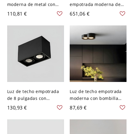
moderna de metal con
empotrada moderna de
pantalla de acrílico y 2
metal geométrico con
110,81 €
651,06 €
luces - Negro 110 A 120 V
bombillas LED para uso
40,64 cm Luz cálida
residencial - Blanco-negro
110 A 120 V 2
Luz de techo empotrada
Luz de techo empotrada
de 8 pulgadas con
moderna con bombilla
pantalla de metal que
LED GX53 y pantalla de
130,93 €
87,69 €
brilla hacia abajo con
cilindro de resina - Negro
bombillas LED
110 A 120 V 17,78 cm
geométricas modernas -
Natural
110 A 120 V Negro 2