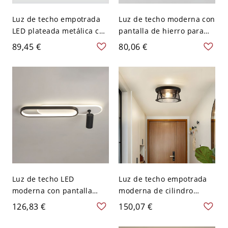
Luz de techo empotrada
Luz de techo moderna con
LED plateada metálica con
pantalla de hierro para
material de pantalla de
uso residencial - Negro
89,45 €
80,06 €
aluminio y diseño de
110 A 120 V 2
estilo moderno - 110 A
120 V 2 Negro
Luz de techo LED
Luz de techo empotrada
moderna con pantalla
moderna de cilindro
acrílica y luz natural -
negro con pantalla de
126,83 €
150,07 €
Negro 110 A 120 V 59,69
vidrio transparente - 110
cm
A 120 V