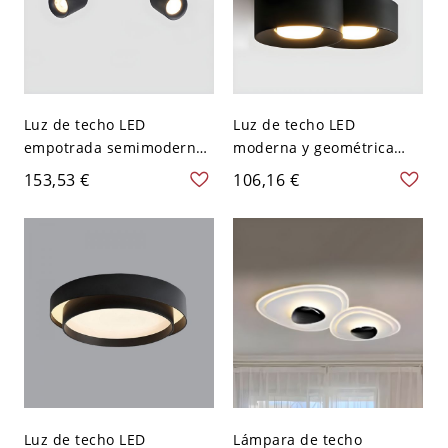
Luz de techo LED
Luz de techo LED
empotrada semimoderna
moderna y geométrica
y geométrica en luz
con pantalla de resina -
153,53 €
106,16 €
natural con pantalla de
Negro 110 A 120 V 17,78
aluminio - 110 A 120 V
cm Natural
Negro 30,48 cm
Luz de techo LED
Lámpara de techo