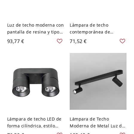
Luz de techo moderna con
Lámpara de techo
pantalla de resina y tipo
contemporánea de
de luz Bi-pin - Negro 110
cilindro metálico para
93,77 €
71,52 €
A 120 V 2
pasillo - Negro 110 A 120
V 2
Lámpara de techo LED de
Lámpara de Techo
forma cilíndrica, estilo
Moderna de Metal Luz de
moderno, aluminio, 2
Riel LED Giratoria de