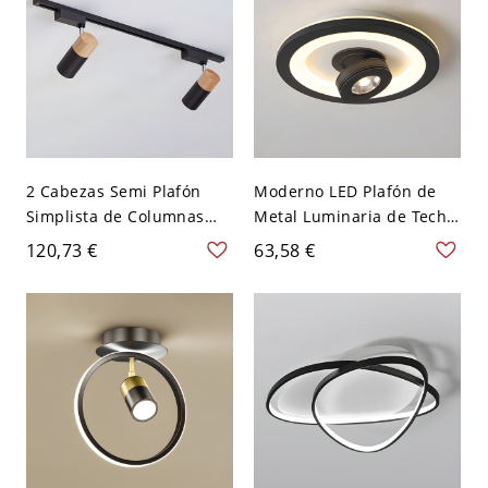
2 Cabezas Semi Plafón
Moderno LED Plafón de
Simplista de Columnas
Metal Luminaria de Techo
Luz de Techo de Metal
con Foco para Dormitorio
120,73 €
63,58 €
para Salón - Negro 110 A
- Negro 110 A 120 V
120 V
Blanco Redondo