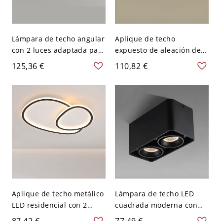
Lámpara de techo angular
Aplique de techo
con 2 luces adaptada para
expuesto de aleación de
LED con pantalla de
tinta/tiza moderna con
125,36 €
110,82 €
plexiglás para uso
pantalla de polímero para
residencial, 110V-120V,
uso residencial - 2 Negro
19.5"
110 A 120 V 50,8 cm
Aplique de techo metálico
Lámpara de techo LED
LED residencial con 2
cuadrada moderna con
luces en negro
pantalla de metal en base
87,42 €
77,49 €