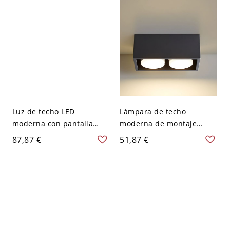
Luz de techo LED
Lámpara de techo
moderna con pantalla
moderna de montaje
acrílica - Temperatura de
rasante de metal para
87,87 €
51,87 €
color de tres niveles -
sala de estar - Negro 110
Negro 110 A 120 V 25,4 cm
A 120 V 2