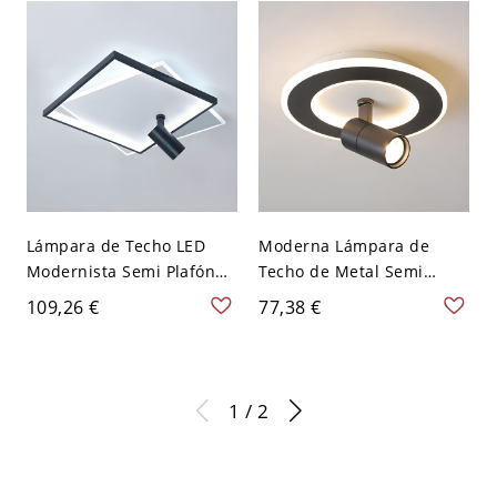
Lámpara de Techo LED
Moderna Lámpara de
Modernista Semi Plafón
Techo de Metal Semi
de Metal de Cuadrados
Plafón LED con Focos para
109,26 €
77,38 €
para Cuarto - Negro 110 A
Salón - Negro 110 A 120 V
120 V Blanco
Redondo
1 / 2