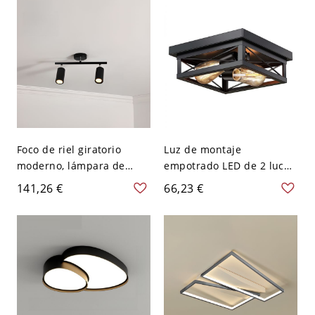
120 V
Foco de riel giratorio
Luz de montaje
moderno, lámpara de
empotrado LED de 2 luces
techo ajustable
de aleación para sala de
141,26 €
66,23 €
negra/dorada de 1/2/4/6
estar en estilo
luces para hogares y
minimalista, 110V-120V
tiendas - 2 Negro 110 A
120 V