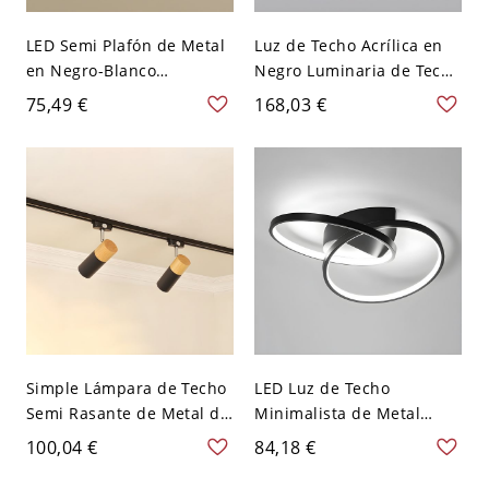
LED Semi Plafón de Metal
Luz de Techo Acrílica en
en Negro-Blanco
Negro Luminaria de Techo
Luminaria de Techo
LED Simplista de
75,49 €
168,03 €
Moderna para Pasillo -
Triángulos para Cuarto -
Negro-blanco 110 A 120 V
Negro 110 A 120 V 53,34
Blanco Redondo
cm Blanco
Simple Lámpara de Techo
LED Luz de Techo
Semi Rasante de Metal de
Minimalista de Metal
Columnas Plafón
Semi Plafón de Círculos
100,04 €
84,18 €
Ajustable para Sala -
para Dormitorio - Negro
Negro 110 A 120 V 2
110 A 120 V 50,8 cm