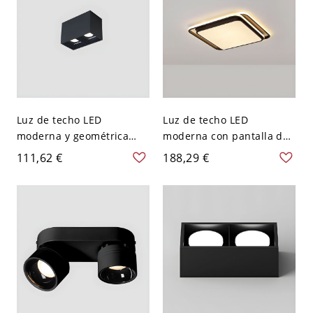
Luz de techo LED
Luz de techo LED
moderna y geométrica
moderna con pantalla de
con pantalla de aluminio -
gel de sílice, regulable,
111,62 €
188,29 €
110 A 120 V 2 Negro Luz
cableado eléctrico directo
cálida
- Negro 110 A 120 V 50,8
cm Cuadro