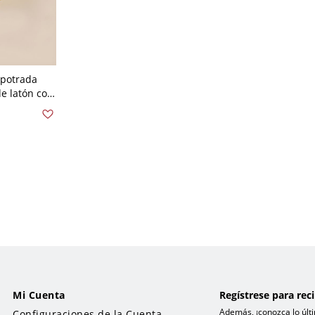
potrada
e latón con
o - 110 A
o grabado
Mi Cuenta
Regístrese para rec
Además, ¡conozca lo últi
Configuraciones de la Cuenta