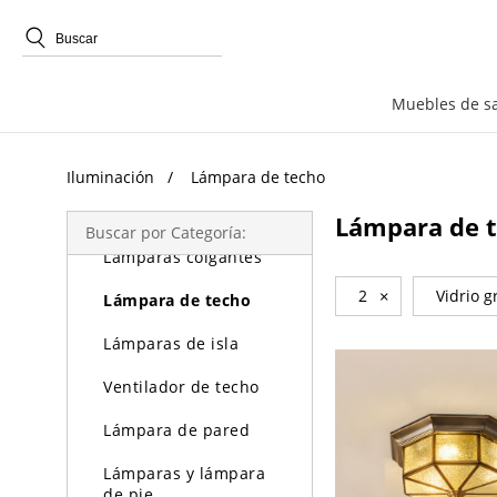
Búsqueda de Tendencias
Muebles de sa
Iluminación
Iluminación
Lámpara de techo
Lámparas de araña
Lámpara de 
Buscar por Categoría:
Lámparas colgantes
2
×
Vidrio 
Lámpara de techo
Lámparas de isla
Ventilador de techo
Lámpara de pared
Lámparas y lámpara
de pie