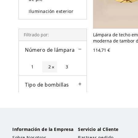
Iluminación exterior
Bombillas
Lámpara de techo em
Filtrado por:
moderna de tambor d
control acústico-óptic
Número de lámpara
114,71 €
120 V 27,94 cm Vidri
1
2
3
×
Tipo de bombillas
Color
Tipo de lámpara
Información de la Empresa
Servicio al Cliente
Estilo
Sobre Nosotros
Rastrear pedido