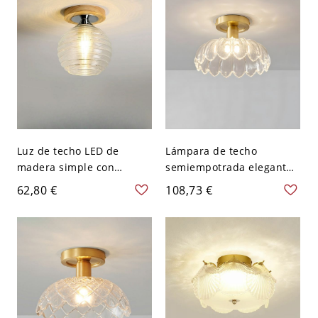
transparente - 110 A 120
V 30,48 cm
Luz de techo LED de
Lámpara de techo
madera simple con
semiempotrada elegante
pantalla de vidrio
y con estilo en oro con
62,80 €
108,73 €
transparente - Madera
pantalla de vidrio
110 A 120 V 15,24 cm
prismático - 110 A 120 V