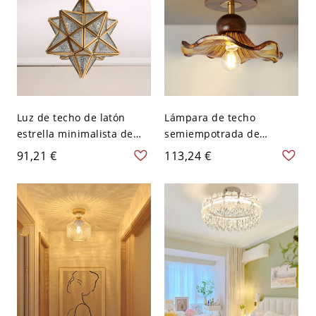
Luz de techo de latón
Lámpara de techo
estrella minimalista de
semiempotrada de
vidrio para pasillo - 110 A
madera de nogal de estilo
91,21 €
113,24 €
120 V 20,32 cm Vidrio
asiático con pantalla de
prismático
vidrio - 110 A 120 V
marrón