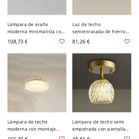
Lámpara de araña
Luz de techo
moderna minimalista con
semienrasada de hierro
pantalla de vidrio
fundido geométrico con
108,73 €
81,26 €
prismático y montaje
pantalla de vidrio
semiempotrado en oro -
prismático transparente -
110 A 120 V
110 A 120 V
Lámpara de techo
Lámpara de techo semi
moderna con montaje
empotrada con pantalla
empotrado en oro y
de vidrio prismático en
155,30 €
49,81 €