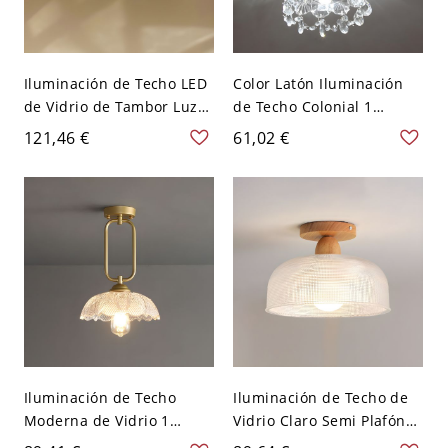
Iluminación de Techo LED
Color Latón Iluminación
de Vidrio de Tambor Luz
de Techo Colonial 1
de Techo Tradicional para
Bombilla Semi Plafón de
121,46 €
61,02 €
Habitación - Negro 110 A
Vidrio de Domo - Latón
120 V 31,75 cm
110 A 120 V
Iluminación de Techo
Iluminación de Techo de
Moderna de Vidrio 1
Vidrio Claro Semi Plafón
Cabeza Semi Plafón en
Moderno 1 Cabeza para