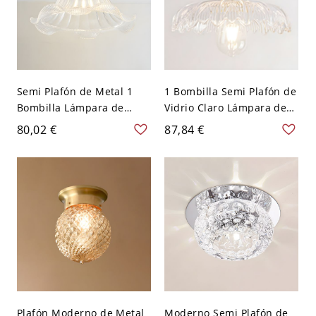
Semi Plafón de Metal 1
1 Bombilla Semi Plafón de
Bombilla Lámpara de
Vidrio Claro Lámpara de
Techo Colonial con
Techo Colonial para
80,02 €
87,84 €
Pantalla de Vidrio de Flor
Corredor - Transparente
- Transparente 110 A 120
110 A 120 V Flor
V
Plafón Moderno de Metal
Moderno Semi Plafón de