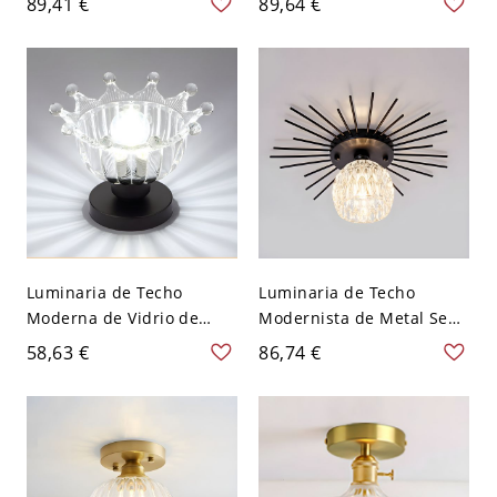
89,41 €
89,64 €
Dorado para Pasillo -
Corredor - Transparente
Dorado 110 A 120 V Flor
110 A 120 V Tazón
Luminaria de Techo
Luminaria de Techo
Moderna de Vidrio de
Modernista de Metal Semi
Corona Luz de Techo Semi
Plafón Único de Globo
58,63 €
86,74 €
Rasante Única para
para Pasillo - Negro 110 A
Cocina - Negro 110 A 120
120 V 35,56 cm
V
Escarchado