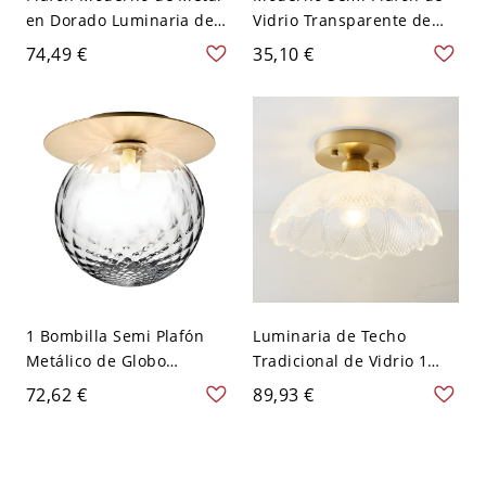
en Dorado Luminaria de
Vidrio Transparente de
Techo 1 Cabeza con
Globo Lámpara de Techo
74,49 €
35,10 €
Pantalla de Vidrio para
LED para Salón -
Entrada - Dorado 110 A
Transparente 110 A 120 V
120 V 13,97 cm
Blanco
1 Bombilla Semi Plafón
Luminaria de Techo
Metálico de Globo
Tradicional de Vidrio 1
Luminaria de Techo
Bombilla Luz de Techo
72,62 €
89,93 €
Moderna de Metal para
Semi Rasante en Latón
Pasillo - Transparente 110
para Entrada - Latón 110
A 120 V
A 120 V Tazón