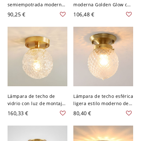
semiempotrada moderna
moderna Golden Glow con
de 1 luz en blanco -
pantalla de vidrio - 110 A
90,25 €
106,48 €
Blanco 110 A 120 V Flor
120 V Circular 30,48 cm
Cúmulo blanco
Lámpara de techo de
Lámpara de techo esférica
vidrio con luz de montaje
ligera estilo moderno de
empotrado de 1 luz y
vidrio para restaurante -
160,33 €
80,40 €
diseño geométrico
110 A 120 V Vidrio
nórdico para pasillos -
acanalado
110 A 120 V Globo