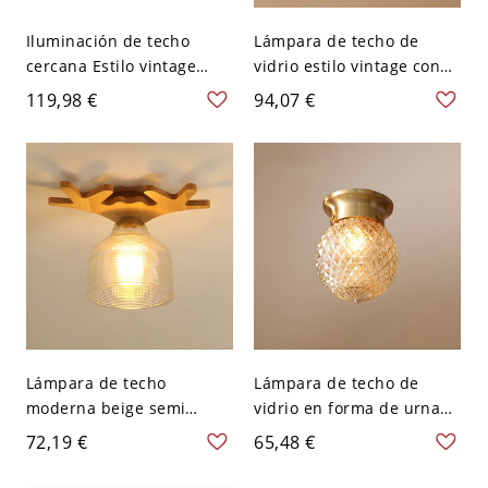
Iluminación de techo
Lámpara de techo de
cercana Estilo vintage
vidrio estilo vintage con
Pantalla de vidrio
sombra de latón para
119,98 €
94,07 €
semicircular en latón -
pasillo - 110 A 120 V Piña
110 A 120 V Piña
Lámpara de techo
Lámpara de techo de
moderna beige semi
vidrio en forma de urna
empotrada con sombra de
de simplicidad moderna
72,19 €
65,48 €
madera - 110 A 120 V
para interiores en pasillos
Transparente
- 110 A 120 V Ovalado