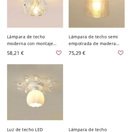
Lámpara de techo
Lámpara de techo semi
moderna con montaje
empotrada de madera
empotrado en oro,
moderna con luz LED de 1
58,21 €
75,29 €
bombilla bi-pin bi-xenón y
foco y pantalla de vidrio
pantalla de vidrio de agua
hacia abajo -
- 110 A 120 V Diamante
Transparente 110 A 120 V
Luz de techo LED
Lámpara de techo