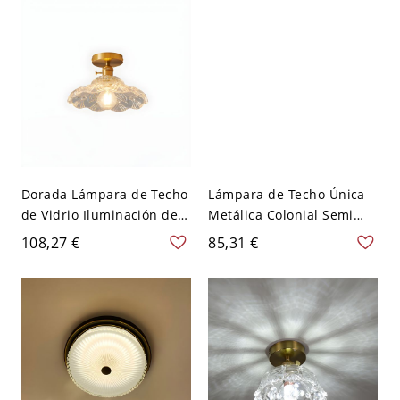
Dorada Lámpara de Techo
Lámpara de Techo Única
de Vidrio Iluminación de
Metálica Colonial Semi
Techo Colonial 1 Cabeza
Plafón Dorado con
108,27 €
85,31 €
de Flor - Dorado 110 A 120
Pantalla de Vidrio Claro -
V 20,32 cm
Dorado 110 A 120 V Flor