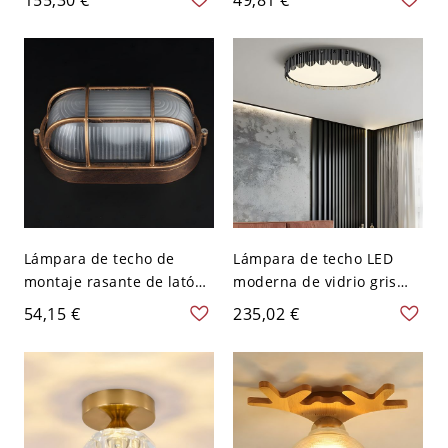
pantalla de vidrio
tono dorado moderno -
prismático - 110 A 120 V
110 A 120 V
40,64 cm
Lámpara de techo de
Lámpara de techo LED
montaje rasante de latón
moderna de vidrio gris
geométrico con pantalla
con pantalla acrílica
54,15 €
235,02 €
de vidrio prismático para
prismática - 110 A 120 V
uso residencial moderno -
Natural
110 A 120 V