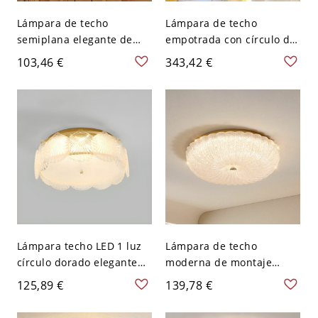
Lámpara de techo
Lámpara de techo
semiplana elegante de
empotrada con círculo de
oro con pantalla de vidrio
cristal plateado y pantalla
103,46 €
343,42 €
prismático - 110 A 120 V
de vidrio prismatico - 110
Transparente
A 120 V 50,8 cm
Lámpara techo LED 1 luz
Lámpara de techo
círculo dorado elegante
moderna de montaje
con pantalla vidrio
empotrado en oro con
125,89 €
139,78 €
prismático - 110 A 120 V
pantalla de vidrio
40,64 cm
prismático y cristal