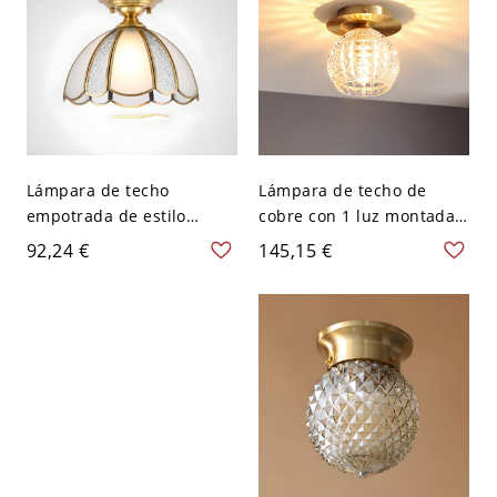
Lámpara de techo
Lámpara de techo de
empotrada de estilo
cobre con 1 luz montada
colonial con forma
en el techo en bronce,
92,24 €
145,15 €
geométrica de vidrio y 1
estilo colonial de
luz - 110 A 120 V 26,67 cm
geometría - 110 A 120 V
Sombrero