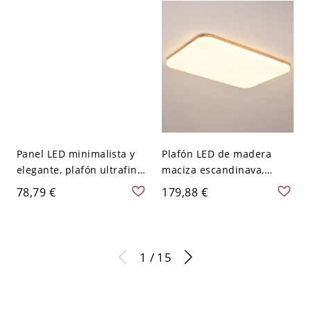
cm
Blanco
Panel LED minimalista y
Plafón LED de madera
elegante, plafón ultrafino
maciza escandinava,
de techo con difusor
luminaria de techo
78,79 €
179,88 €
acrílico antideslumbrante
rectangular de perfil bajo
- Blanco Rectángulo 110 A
para el hogar - 110 A 120
120 V 20,32 cm
V 64,77 cm Blanco
1 / 15