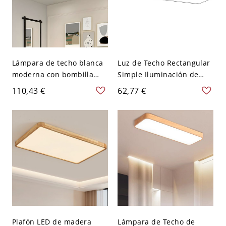
Lámpara de techo blanca
Luz de Techo Rectangular
moderna con bombilla
Simple Iluminación de
LED para uso residencial -
Techo LED Metálica en
110,43 €
62,77 €
110 A 120 V 40,64 cm
Negro para Despacho -
Rectángulo
Negro 110 A 120 V 59,69
cm Blanco
Plafón LED de madera
Lámpara de Techo de