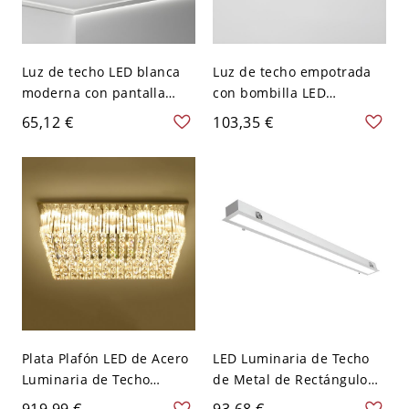
Luz de techo LED blanca
Luz de techo empotrada
moderna con pantalla
con bombilla LED
acrílica para un ambiente
rectangular en estilo
65,12 €
103,35 €
hogareño brillante - 110 A
moderno con pantalla
120 V 59,69 cm Rectángulo
blanca - Negro 110 A 120
Blanco
V 35,56 cm Blanco
Plata Plafón LED de Acero
LED Luminaria de Techo
Luminaria de Techo
de Metal de Rectángulo
Moderna de Rectángulo
Luz de Techo Simplista
919,99 €
93,68 €