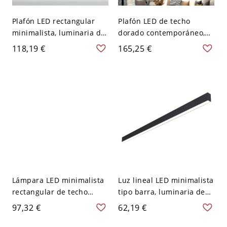
Plafón LED rectangular
Plafón LED de techo
minimalista, luminaria de
dorado contemporáneo,
techo de perfil bajo para
luminaria de montaje al
118,19 €
165,25 €
pasillo y cocina - Negro
ras de perfil bajo con
110 A 120 V 40,64 cm
iluminación regulable de
20,32 cm
cálida a fría - 110 A 120 V
Rectángulo Blanco
Lámpara LED minimalista
Luz lineal LED minimalista
rectangular de techo
tipo barra, luminaria de
empotrada con marco de
aluminio de perfil bajo
97,32 €
62,19 €
aluminio sellado - Negro
para soláriums y patios -
110 A 120 V Blanco 60,96
110 A 120 V 80,01 cm