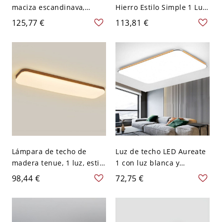
maciza escandinava,
Hierro Estilo Simple 1 Luz,
redondo y minimalista,
Montaje Plano con
125,77 €
113,81 €
para dormitorio y pasillo -
Conexión Eléctrica Directa
110 A 120 V 60,96 cm
- 110 A 120 V 40,64 cm
Blanco
Blanco color efecto
madera
Lámpara de techo de
Luz de techo LED Aureate
madera tenue, 1 luz, estilo
1 con luz blanca y
simple, cableado directo,
pantalla de plexiglás para
98,44 €
72,75 €
montada plana con
montaje empotrado
pantalla de PMMA, 110V-
residencial, 110V-120V,
120V, 27.5", natural
23.5"