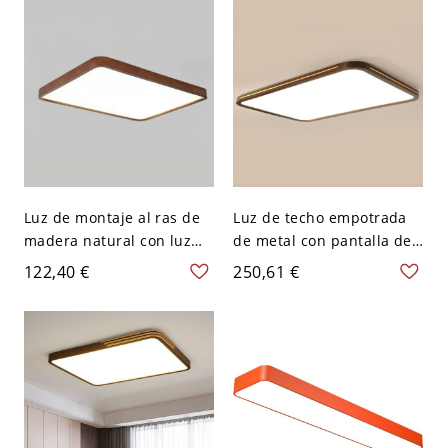
ancho
Luz de montaje al ras de
Luz de techo empotrada
madera natural con luz
de metal con pantalla de
blanca, 1 pantalla de
polímero, LED, cableado
122,40 €
250,61 €
polímero, estilo moderno,
directo, 110V-120V, 35.5",
montaje expuesto
tres niveles (luz
eléctrico directo, 110V-
cálida/blanca/neutra
120V, 24", rectángulo
regulable), rectangular