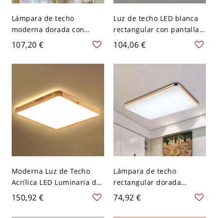
Lámpara de techo
Luz de techo LED blanca
moderna dorada con
rectangular con pantalla
pantalla blanca y
acrílica - Blanco 110 A 120
107,20 €
104,06 €
bombillas LED - 110 A 120
V 30,48 cm
V 64,77 cm Blanco
Moderna Luz de Techo
Lámpara de techo
Acrílica LED Luminaria de
rectangular dorada
Techo en Beige para Salón
minimalista de metal con
150,92 €
74,92 €
- Beige 110 A 120 V Blanco
luz LED de montaje
59,69 cm
empotrado de 25,5" de