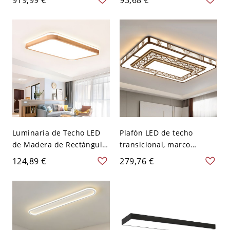
Adorno con Cristal - Plata
para Oficina - Blanco 110
110 A 120 V Blanco 100,33
A 120 V 90,17 cm Luz
cm
cálida
Luminaria de Techo LED
Plafón LED de techo
de Madera de Rectángulo
transicional, marco
Luz de Techo Simplista en
metálico calado tipo
124,89 €
279,76 €
Beige para Sala - Madera
celosía con difusión suave
110 A 120 V 59,69 cm
- 110 A 120 V 90,17 cm
Blanco
Rectángulo