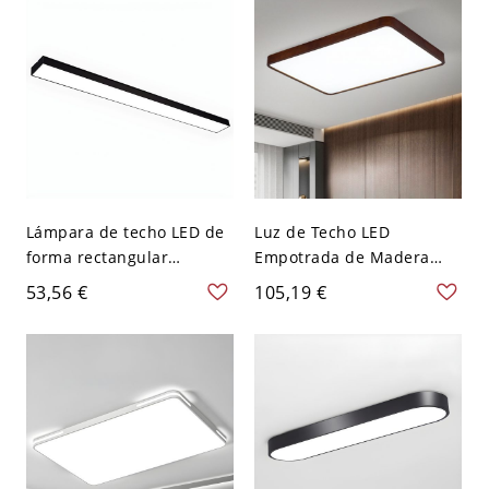
Rectángulo Blanco
Blanco
Lámpara de techo LED de
Luz de Techo LED
forma rectangular
Empotrada de Madera
moderna de aluminio con
Maciza Escandinava, Fina
53,56 €
105,19 €
1 luz para oficina - 110 A
de Perfil Bajo - 110 A 120
120 V Blanco 59,69 cm
V 60,96 cm Rectángulo