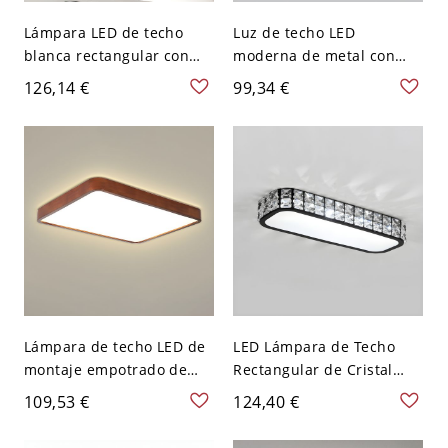
Lámpara LED de techo
Luz de techo LED
blanca rectangular con
moderna de metal con
montaje empotrado,
pantalla acrílica - Pantalla
126,14 €
99,34 €
moderna, con pantalla
blanca - 110 A 120 V 64,77
acrílica de metal blanco -
cm Negro Blanco
110 A 120 V 39,37 cm
Blanco
Lámpara de techo LED de
LED Lámpara de Techo
montaje empotrado de
Rectangular de Cristal
madera marrón claro con
Iluminación de Techo
109,53 €
124,40 €
pantalla acrílica blanca -
Simplista para Cuarto -
110 A 120 V 59,69 cm
Negro 110 A 120 V 38,1 cm