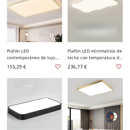
Plafón LED
Plafón LED minimalista de
contemporáneo de lujo,
techo con temperatura de
regulable, con difusor
color ajustable y diseño
155,29 €
236,77 €
cielo estrellado y aro
de malla de perfil bajo -
metálico texturizado -
110 A 120 V Tercer Gear
Dorado 110 A 120 V 90,17
Rectángulo
cm Tercer Gear