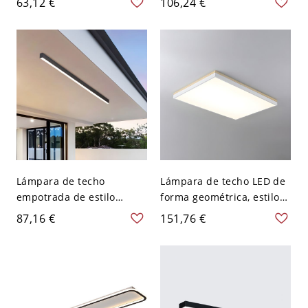
63,12 €
106,24 €
110V-120V, adaptada para
gel de sílice blanco en
luz LED.
forma de rectángulo - 110
A 120 V 30,48 cm Blanco
Negro
Lámpara de techo
Lámpara de techo LED de
empotrada de estilo
forma geométrica, estilo
moderno con bombilla
moderno y sencillo, de
87,16 €
151,76 €
LED blanca rectangular
madera, con 1 luz, para
para uso residencial -
comedor - Rectángulo 110
Negro 110 A 120 V 50,8 cm
A 120 V Blanco Tamaño
pequeño