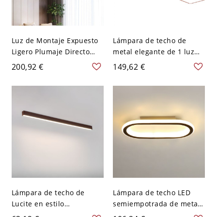
Luz de Montaje Expuesto
Lámpara de techo de
Ligero Plumaje Directo
metal elegante de 1 luz
Cableado Eléctrico Dorado
en color naranja
200,92 €
149,62 €
Luz de Techo con Pantalla
tangerina, polímero ligero
de Lucite en Estilo
puro, no residencial,
Minimalista, 110V-120V,
110V-120V, 47.5"
31.5", Rectangular
Lámpara de techo de
Lámpara de techo LED
Lucite en estilo
semiempotrada de metal
contemporáneo, 24",
moderno con pantalla de