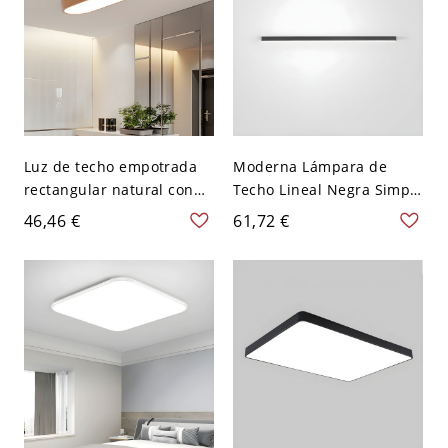
Luz de techo empotrada
Moderna Lámpara de
rectangular natural con
Techo Lineal Negra Simple
bombillas LED - 110 A 120
Aluminio Acrílico Sala de
46,46 €
61,72 €
V 35,56 cm Luz cálida
Estar Montaje Empotrado