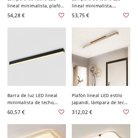
lineal minimalista, plafón
lineal minimalista,
comercial de aluminio
luminaria arquitectónica
54,28 €
53,75 €
negro mate - 110 A 120 V
de montaje al ras tipo tira
59,69 cm
para oficina o estudio -
110 A 120 V 59,69 cm
Barra de luz LED lineal
Plafón lineal LED estilo
minimalista de techo,
Japandi, lámpara de techo
plafón de aluminio negro
minimalista tipo barra de
60,57 €
312,02 €
para solárium y oficina -
travertino o nogal - 110 A
110 A 120 V Luz cálida
120 V Color Nuez
60,96 cm