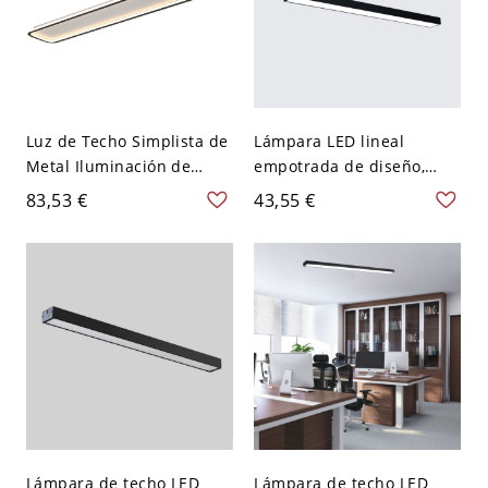
Luz de Techo Simplista de
Lámpara LED lineal
Metal Iluminación de
empotrada de diseño,
Techo LED Rectangular en
plafón arquitectónico
83,53 €
43,55 €
Negro para Cuarto -
para oficina, cocina o
Negro 110 A 120 V Blanco
pasillo - Negro 110 A 120
V 60,96 cm Blanco
Lámpara de techo LED
Lámpara de techo LED