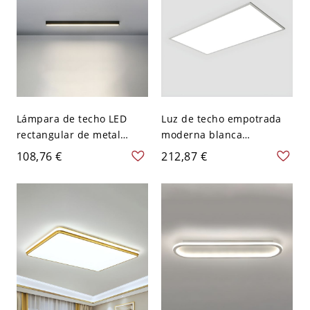
Lámpara de techo LED
Luz de techo empotrada
rectangular de metal
moderna blanca
negro moderno con
rectangular con bombillas
108,76 €
212,87 €
pantalla de acrílico - 110
LED y pantalla de plástico
A 120 V 59,69 cm Natural
- 110 A 120 V 60,96 cm Luz
cálida