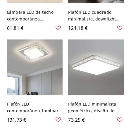
Lámpara LED de techo
Plafón LED cuadrado
contemporánea
minimalista, downlight
geométrica, efecto cielo
cúbico de aluminio para
61,81 €
124,18 €
estrellado y borde
pasillo y entrada - 7,62 cm
prismático - 110 A 120 V
Negro Blanco 110 A 120 V
Cuadro 1 Tercer Gear
Plafón LED
Plafón LED minimalista
contemporáneo, luminaria
geométrico, diseño de
geométrica de perfil bajo
brillo lateral sin
131,73 €
73,25 €
con detalles de estrellas -
deslumbramiento - 110 A
Blanco 110 A 120 V Blanco
120 V Cuadro Blanco