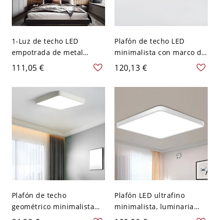
1-Luz de techo LED
Plafón de techo LED
empotrada de metal
minimalista con marco de
ligero, estilo moderno,
aluminio antioxidante -
111,05 €
120,13 €
geométrica, plafón de
110 A 120 V 30,48 cm
techo - 110 A 120 V Negro
Blanco Negro
Blanco Cuadro
Plafón de techo
Plafón LED ultrafino
geométrico minimalista
minimalista, luminaria
para sala de estar - 110 A
con 3 colores