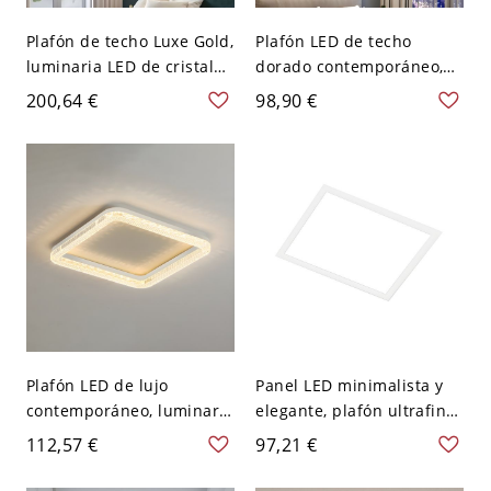
Plafón de techo Luxe Gold,
Plafón LED de techo
luminaria LED de cristal
dorado contemporáneo,
K9 con temperatura de
luminaria de montaje al
200,64 €
98,90 €
color ajustable para
ras de perfil bajo con
dormitorio o recibidor -
iluminación regulable de
Cuadro Blanco 110 A 120
cálida a fría - 110 A 120 V
V
Cuadro Blanco
Plafón LED de lujo
Panel LED minimalista y
contemporáneo, luminaria
elegante, plafón ultrafino
de perfil bajo con borde
de techo con difusor
112,57 €
97,21 €
acrílico facetado - Blanco
acrílico antideslumbrante
Blanco 110 A 120 V
- Blanco Cuadro 110 A 120