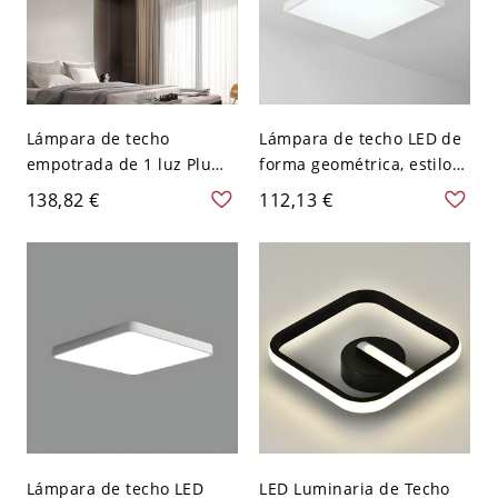
Lámpara de techo
Lámpara de techo LED de
empotrada de 1 luz Plume
forma geométrica, estilo
con pantalla de
moderno y sencillo, de
138,82 €
112,13 €
polimetilmetacrilato
madera, con 1 luz, para
(PMMA) en estilo
comedor - Cuadro 110 A
simplista, 110V-120V, 20",
120 V Blanco Tamaño
cuadrada
pequeño
Lámpara de techo LED
LED Luminaria de Techo