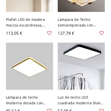
Plafón LED de madera
Lámpara de Techo
maciza escandinava,
Semiempotrada con
redondo y minimalista,
Pantalla de Vidrio Suave
113,05 €
127,78 €
para dormitorio y pasillo -
en Dorado, 1 Luz Diseño
110 A 120 V 50,8 cm
Minimalista de Metal,
Blanco
110V-120V, 6"
Lámpara de techo
Luz de techo LED
moderna dorada con
cuadrada moderna blanca
pantalla blanca y
con pantalla acrílica - 1
85,62 €
57,08 €