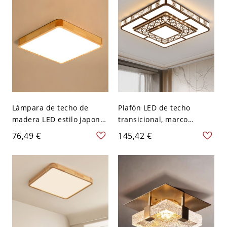
Blanco
cálida
Lámpara de techo de
Plafón LED de techo
madera LED estilo japonés
transicional, marco
para dormitorio - 110 A
metálico calado tipo
76,49 €
145,42 €
120 V Cuadro 30,48 cm
celosía con difusión suave
Blanco
- 110 A 120 V 50,8 cm
Cuadro