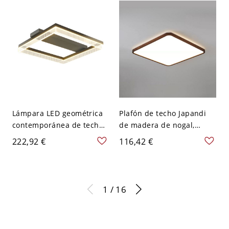
Cuadro
Lámpara LED geométrica
Plafón de techo Japandi
contemporánea de techo,
de madera de nogal,
plafón cuadrado de
luminaria LED ultrafina
222,92 €
116,42 €
aluminio en capas para
con difusión suave - 110 A
sala de estar - Negro 110
120 V 46,99 cm Blanco
A 120 V 40,64 cm
1 / 16