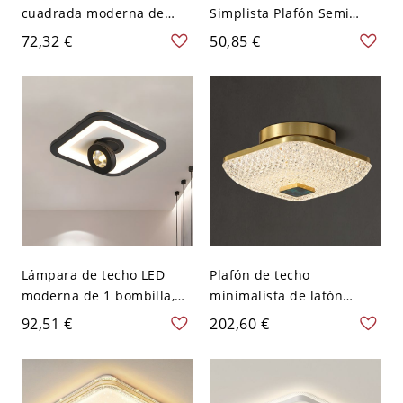
cuadrada moderna de
Simplista Plafón Semi
acrílico con 1 luz para
Rasante Metálico para
72,32 €
50,85 €
dormitorio - Blanco 110 A
Pasillo - Negro 110 A 120
120 V 30,48 cm Blanco
V Cuadro
Lámpara de techo LED
Plafón de techo
moderna de 1 bombilla,
minimalista de latón
montaje empotrado
cepillado, luminaria
92,51 €
202,60 €
cuadrado negro con
geométrica dorada con
pantalla acrílica, luz
pantalla de vidrio - 1 110
blanca
A 120 V Cuadro