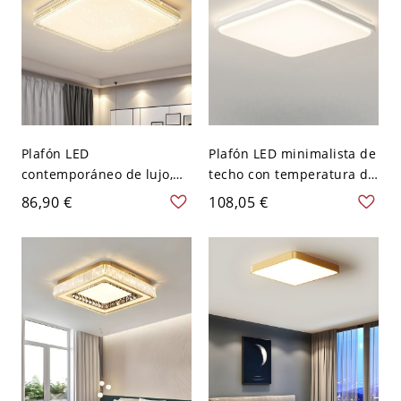
Plafón LED
Plafón LED minimalista de
contemporáneo de lujo,
techo con temperatura de
regulable, con difusor
color ajustable y diseño
86,90 €
108,05 €
cielo estrellado y aro
de malla de perfil bajo -
metálico texturizado -
110 A 120 V Tercer Gear
Dorado 110 A 120 V 50,8
Cuadro
cm Tercer Gear