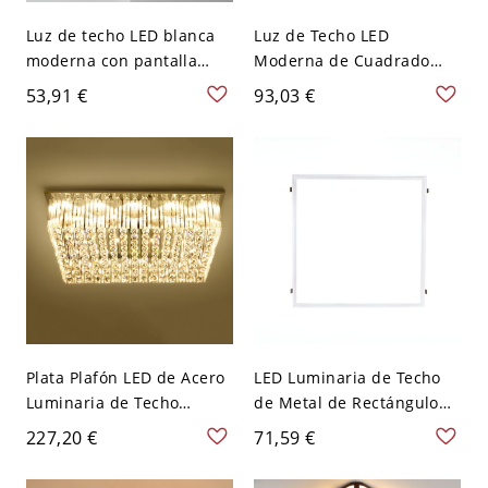
Luz de techo LED blanca
Luz de Techo LED
moderna con pantalla
Moderna de Cuadrado
acrílica para un ambiente
Luminaria de Techo de
53,91 €
93,03 €
hogareño brillante - 110 A
Madera en Beige para
120 V 40,64 cm Cuadro
Comedor - Madera 110 A
Blanco
120 V 45 cm Blanco
Plata Plafón LED de Acero
LED Luminaria de Techo
Luminaria de Techo
de Metal de Rectángulo
Moderna de Rectángulo
Luz de Techo Simplista
227,20 €
71,59 €
Adorno con Cristal - Plata
para Oficina - Blanco 110
110 A 120 V 50,8 cm
A 120 V 30,48 cm Luz