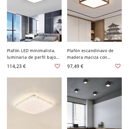
Plafón LED minimalista,
Plafón escandinavo de
luminaria de perfil bajo
madera maciza con
con pantalla acrílica
difusor acrílico y detalle
114,23 €
97,49 €
antideslumbrante - Negro
de recorte lateral - 110 A
110 A 120 V 30,48 cm
120 V 40,64 cm Cuadro
Cuadro
Color Nuez