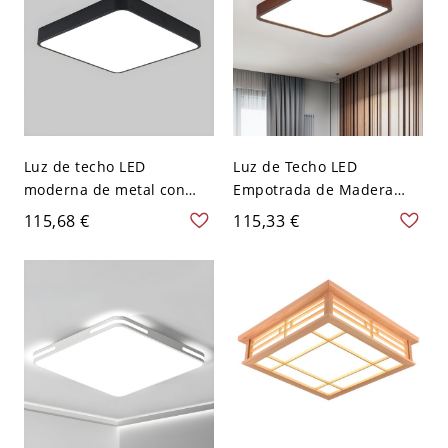
Luz de techo LED
Luz de Techo LED
moderna de metal con
Empotrada de Madera
pantalla acrílica - Pantalla
Maciza Escandinava, Fina
115,68 €
115,33 €
blanca - 110 A 120 V 30,48
de Perfil Bajo - 110 A 120
cm Negro Blanco
V 30,48 cm Cuadro