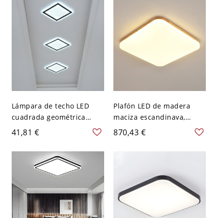
Cuadro
V 60,96 cm
Lámpara de techo LED
Plafón LED de madera
cuadrada geométrica
maciza escandinava,
minimalista, plafón de
luminaria de techo
41,81 €
870,43 €
perfil bajo con pantalla
rectangular de perfil bajo
acrílica - 110 A 120 V
para el hogar - 110 A 120
19,05 cm Blanco
V 33,02 cm Blanco