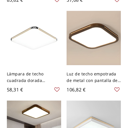
bombillas LED - 110 A 120
luz, 16x16 pulgadas -
V 49,53 cm Blanco
Negro 110 A 120 V Blanco
Lámpara de techo
Luz de techo empotrada
cuadrada dorada
de metal con pantalla de
minimalista de metal con
polímero, LED, cableado
58,31 €
106,82 €
luz LED de montaje
directo, 110V-120V, 16",
empotrado de 12" de
tres niveles (luz
ancho
cálida/blanca/neutra),
cuadrada