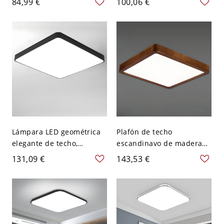
84,99 €
100,06 €
120 V 40,64 cm Blanco
conmutables para oficina
en casa - Blanco 110 A
120 V Cuadro 59,69 cm
Lámpara LED geométrica
Plafón de techo
elegante de techo,
escandinavo de madera
luminaria negra mate de
maciza, luminaria LED de
131,09 €
143,53 €
perfil bajo con difusor
perfil bajo con difusor
protector ocular - 110 A
acrílico suave - 110 A 120
120 V Cuadro Grande
V 40,64 cm Cuadro