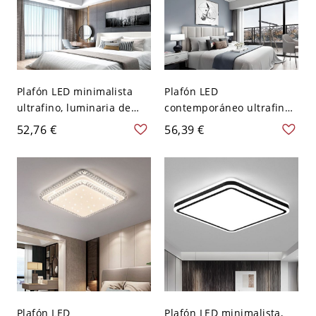
Plafón LED minimalista
Plafón LED
ultrafino, luminaria de
contemporáneo ultrafino,
aluminio negro con
luminaria rectangular de
52,76 €
56,39 €
pantalla acrílica - 110 A
montaje al ras con marco
120 V Cuadro Blanco 39,37
de acento dorado - 110 A
cm
120 V 45,72 cm Blanco
Plafón LED
Plafón LED minimalista,