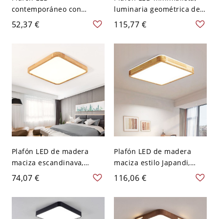
contemporáneo con
luminaria geométrica de
difusor de cielo estrellado
perfil bajo - 110 A 120 V
52,37 €
115,77 €
y marco con patrón de
40,64 cm Cuadro Blanco
diamante - 110 A 120 V
50,8 cm Cuadro
Plafón LED de madera
Plafón LED de madera
maciza escandinava,
maciza estilo Japandi,
luminaria minimalista de
luminaria minimalista de
74,07 €
116,06 €
perfil bajo con pantalla
perfil bajo - 110 A 120 V
acrílica - 1 110 A 120 V
30,48 cm Cuadro
30,48 cm Cuadro Blanco