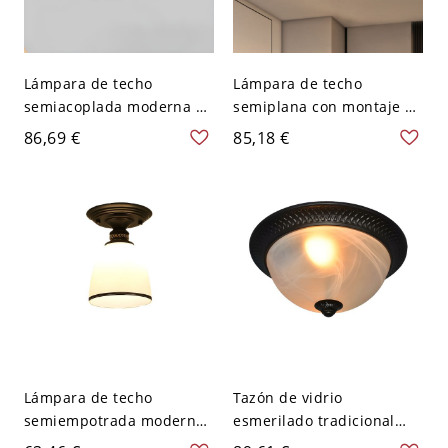
Lámpara de techo
Lámpara de techo
semiacoplada moderna y
semiplana con montaje en
natural con pantalla para
oro y pantalla de vidrio
86,69 €
85,18 €
uso residencial - 110 A
esmerilado - 110 A 120 V
120 V 30,48 cm
Lámpara de techo
Tazón de vidrio
semiempotrada moderna
esmerilado tradicional
de una luz en metal con
con luz ascendente de