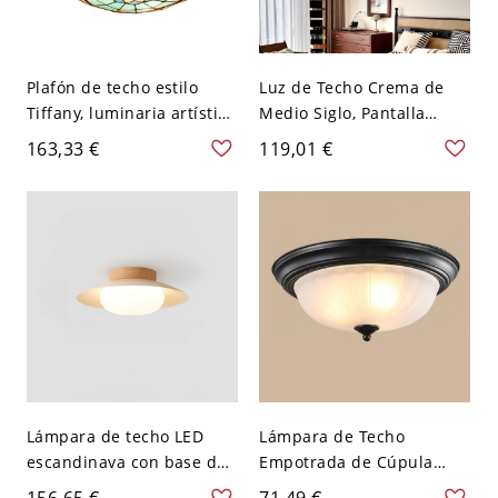
Plafón de techo estilo
Luz de Techo Crema de
Tiffany, luminaria artística
Medio Siglo, Pantalla
vintage de vitral con base
Ondulada Brillante con
163,33 €
119,01 €
metálica para dormitorio
Acentos Esféricos - 110 A
y recibidor - 110 A 120 V
120 V 30,48 cm
Amarillo-azul 40,64 cm
Beige+negro
Lámpara de techo LED
Lámpara de Techo
escandinava con base de
Empotrada de Cúpula
madera y pantalla de
Tradicional de Vidrio para
156,65 €
71,49 €