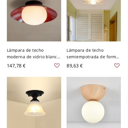
Lámpara de techo
Lámpara de techo
moderna de vidrio blanco
semiempotrada de forma
con luz LED - Borgoña 110
de cuenco moderno
147,78 €
89,63 €
A 120 V 27,94 cm
natural con pantalla de
vidrio transparente - 110
A 120 V 25,4 cm