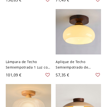
metal mate para
Sala de Estar - Negro
dormitorio - 110 A 120 V
Mate 110 A 120 V 33,02 cm
27,94 cm Beige
Lámpara de Techo
Aplique de Techo
Semiempotrada 1 Luz con
Semiempotrado de
Pantalla Vítrea, Adaptada
Madera con Forma de
101,09 €
57,35 €
para Uso Residencial Bi-
Receptáculo para
pin, Conexión Eléctrica
Interiores
Directa, 110V-120V,
Contemporáneos, 110V-
Natural
120V