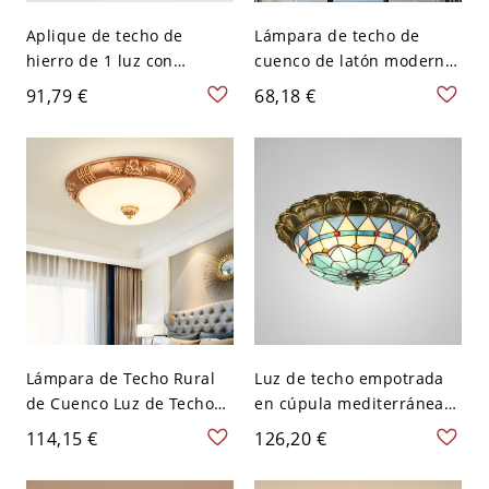
Aplique de techo de
Lámpara de techo de
hierro de 1 luz con
cuenco de latón moderna
pantalla vítrea cableada -
con vidrio acanalado
91,79 €
68,18 €
110 A 120 V 27,94 cm
transparente, 1 bombilla,
Tazón Negro-blanco
montaje semi empotrado
para pasillo
Lámpara de Techo Rural
Luz de techo empotrada
de Cuenco Luz de Techo
en cúpula mediterránea
LED de Metal en Dorado
con vidrio artístico
114,15 €
126,20 €
para Salón - Dorado 7 110
enrollado a mano y LED
A 120 V 40,64 cm Blanco
en bronce-azul - Bronce