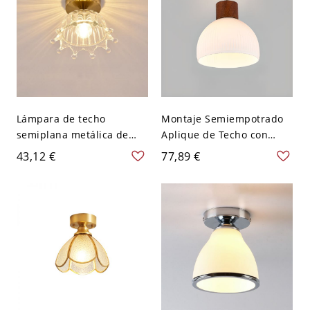
Lámpara de techo
Montaje Semiempotrado
semiplana metálica de
Aplique de Techo con
moda adaptada para
Plumaje, 110V-120V, Nogal
43,12 €
77,89 €
LED/incandescente/fluore
scente E26/E27 con
componente de cristal y
pantalla de lámpara
vitrificada, 110V-120V