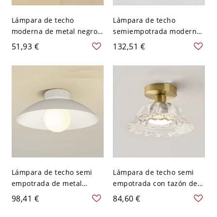
Lámpara de techo
Lámpara de techo
moderna de metal negro
semiempotrada moderna
con pantalla de vidrio
y natural en forma de
51,93 €
132,51 €
esmerilado - 110 A 120 V
cuenco con pantalla de
Tazón
madera y compatible con
LED/bombilla de luz - 110
A 120 V 13,97 cm
Lámpara de techo semi
Lámpara de techo semi
empotrada de metal
empotrada con tazón de
plateado en forma de
flamenco dorado y
98,41 €
84,60 €
cuenco de 12 pulgadas
pantalla de vidrio
moderna con pantalla de
transparente - 110 A 120