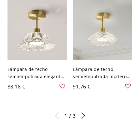
vidrio blanco - Blanco 110
V
A 120 V
Lámpara de techo
Lámpara de techo
semiempotrada elegante
semiempotrada moderna
de latón dorado con
de forma de tazón en oro
88,18 €
91,76 €
pantallas de vidrio
con pantalla de vidrio
transparente - 110 A 120
transparente - 110 A 120
V
V
1 / 3