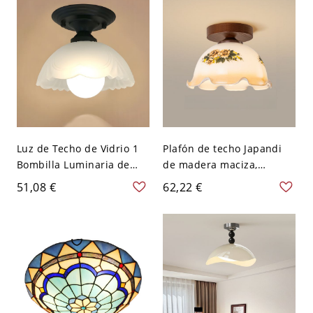
110 A 120 V 40,64 cm
Blanco
Luz de Techo de Vidrio 1
Plafón de techo Japandi
Bombilla Luminaria de
de madera maciza,
Techo Semi Rasante
luminaria con pantalla de
51,08 €
62,22 €
Tradicional en Negro para
vidrio texturizado para
Comedor - Negro 110 A
pasillo y dormitorio - 110
120 V Tazón
A 120 V Tazón