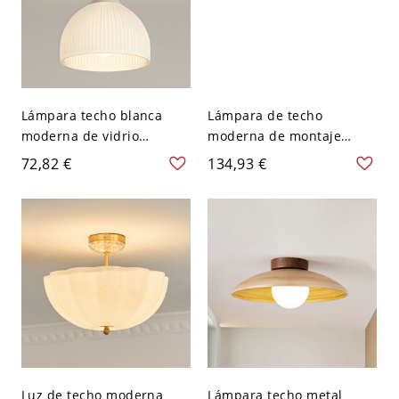
Lámpara techo blanca
Lámpara de techo
moderna de vidrio
moderna de montaje
semisuspendida con
semiempotrado de vidrio
72,82 €
134,93 €
soporte metálico para uso
blanco con base de
residencial - 110 A 120 V
bombilla G9 Bi-pin y
20,32 cm Blanco
accesorio de metal - 110 A
120 V
Luz de techo moderna
Lámpara techo metal