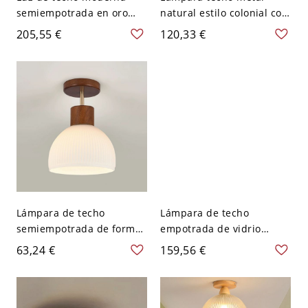
semiempotrada en oro
natural estilo colonial con
con luces May Ul y
pantalla vidrio blanco 1
205,55 €
120,33 €
orificios de culo G para
luz bi-pin - 110 A 120 V
uso residencial - 110 A
120 V
Lámpara de techo
Lámpara de techo
semiempotrada de forma
empotrada de vidrio
de cuenco de madera con
blanco con estilo moderno
63,24 €
159,56 €
pantalla de vidrio blanco -
en material de resina (1
Color Nuez 110 A 120 V
luz) - 110 A 120 V Tazón