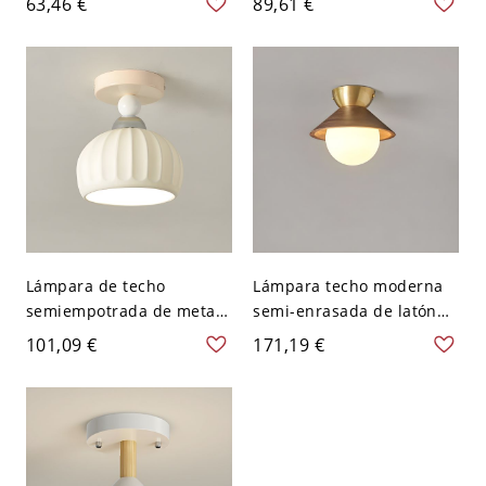
63,46 €
89,61 €
pantalla metálica que
montaje en techo de 13
brilla hacia abajo - 110 A
pulgadas - 110 A 120 V
120 V Estilo 1
Estilo 1
Lámpara de techo
Lámpara techo moderna
semiempotrada de metal
semi-enrasada de latón
con pantalla de cerámica
con pantalla vidrio blanco
101,09 €
171,19 €
blanca moderna y
para uso eléctrico directo
dirección hacia abajo -
- 110 A 120 V 16,51 cm
Blanco 110 A 120 V Tazón