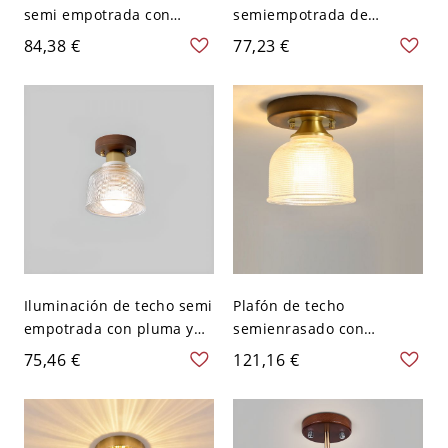
semi empotrada con
semiempotrada de
receptáculo de sombra de
madera con forma de
84,38 €
77,23 €
cerámica, 110V-120V
receptáculo, 110V-120V
Iluminación de techo semi
Plafón de techo
empotrada con pluma y
semienrasado con
pantalla de vidrio, 110V-
plumaje de plato
75,46 €
121,16 €
120V
contemporáneo,
transparente, 110V-120V