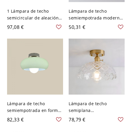
1 Lámpara de techo
Lámpara de techo
semicircular de aleación
semiempotrada moderna
con pantalla de vidrio
de plata con 1 pantalla de
97,08 €
50,31 €
adaptada para
vidrio - 110 A 120 V Tazón
LED/incandescente/fluore
scente para uso
residencial, 110V-120V,
Abrazine
Lámpara de techo
Lámpara de techo
semiempotrada en forma
semiplana
de plato de plata, verde,
LED/incandescente/fluore
82,33 €
78,79 €
110V-120V, 11"
scente de 1 luz dorada en
forma de contenedor, con