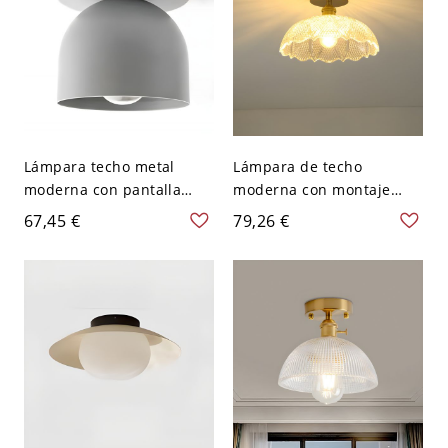
Lámpara techo metal
Lámpara de techo
moderna con pantalla
moderna con montaje
hierro hacia abajo - 110 A
semi empotrado de 1
67,45 €
79,26 €
120 V Gris
bombilla de oro y tazón
de vidrio transparente
para pasillo