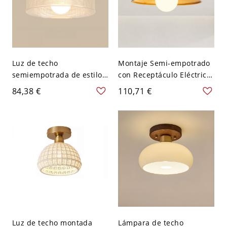
Luz de techo
Montaje Semi-empotrado
semiempotrada de estilo
con Receptáculo Eléctrico
moderno con forma de
Cableado Directo y Luz
84,38 €
110,71 €
bóveda/cuenco de
Empotrada con Pantalla
madera - 110 A 120 V
Vítrea - 110 A 120 V
26,67 cm Color natural
Madera
(color madera natural)
Luz de techo montada
Lámpara de techo