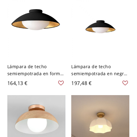
cableado fijo y pantalla de
vidrio, 110V-120V, tazón
Lámpara de techo
Lámpara de techo
semiempotrada en forma
semiempotrada en negro
de contenedor de tinta
con 1 luz, pantalla
164,13 €
197,48 €
con pantalla de vidrio,
vitrificada,
LED/Incandescente/Fluore
LED/incandescente/fluore
scente, Con cableado, 1
scente, cableado duro,
luz, 110V-120V, 14"
110V-120V