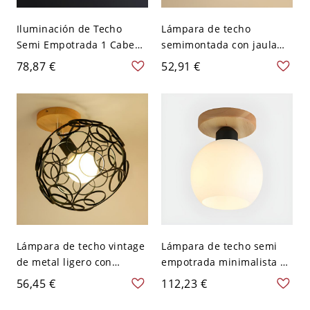
Iluminación de Techo
Lámpara de techo
Semi Empotrada 1 Cabeza
semimontada con jaula
Lámpara de Techo
metálica negra y globo
78,87 €
52,91 €
Posmoderna de Metal en
para baño
Latón - 110 A 120 V Latón
Globo
Lámpara de techo vintage
Lámpara de techo semi
de metal ligero con
empotrada minimalista de
pantalla de globo negro
1 luz con globo de vidrio
56,45 €
112,23 €
para dormitorio
blanco y base circular de
madera para pasillos