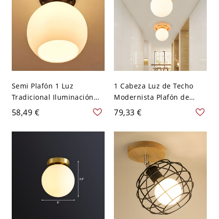
Semi Plafón 1 Luz
1 Cabeza Luz de Techo
Tradicional Iluminación
Modernista Plafón de
de Techo de Metal en
Madera en Beige para
58,49 €
79,33 €
Negro para Corredor - 110
Pasillo - 110 A 120 V
A 120 V Negro Globo
Madera Globo