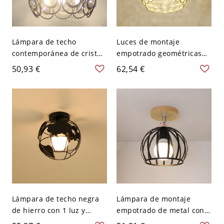
Lámpara de techo
Luces de montaje
contemporánea de cristal
empotrado geométricas
con forma geométrica y 1
de cristal estilo moderno
50,93 €
62,54 €
luz para pasillo - Negro
1 luz de techo empotrado
110 A 120 V Globo
- Dorado 110 A 120 V
Globo
Lámpara de techo negra
Lámpara de montaje
de hierro con 1 luz y
empotrado de metal con 1
formas múltiples para uso
luz y formas múltiples