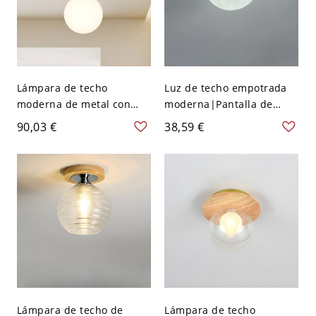
Lámpara de techo
Luz de techo empotrada
moderna de metal con
moderna|Pantalla de
pantalla de vidrio blanco -
resina
90,03 €
38,59 €
color café con leche 110 A
blanca|LED/Incandescent
120 V Globo
e/Fluorescente|Material
de metal - 110 A 120 V
15,24 cm Globo
Lámpara de techo de
Lámpara de techo