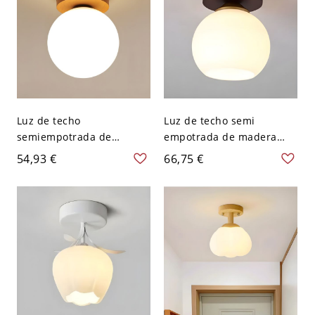
Luz de techo
Luz de techo semi
semiempotrada de
empotrada de madera
madera natural con
moderna con pantalla
54,93 €
66,75 €
pantalla de vidrio blanco -
acrílica - 110 A 120 V
110 A 120 V Globo
Globo