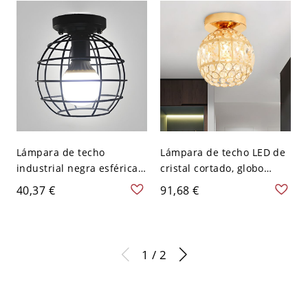
Lámpara de techo
Lámpara de techo LED de
industrial negra esférica
cristal cortado, globo
con jaula metálica para
dorado simple, montaje
40,37 €
91,68 €
pasillo
empotrado para pasillo
1 / 2