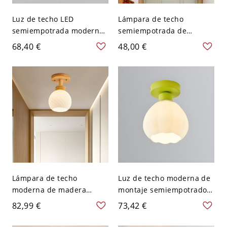
Luz de techo LED
Lámpara de techo
semiempotrada moderna
semiempotrada de
de vidrio blanco con 1 luz
madera con pantalla de
68,40 €
48,00 €
y pantalla hacia abajo en
vidrio blanco - 110 A 120 V
metal - Blanco 110 A 120 V
Globo
Globo
Lámpara de techo
Luz de techo moderna de
moderna de madera
montaje semiempotrado
natural con pantalla de
de vidrio blanco para
82,99 €
73,42 €
vidrio blanco
pasillo - 110 A 120 V Globo
semiempotrada - 110 A