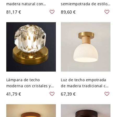
madera natural con
semiempotrada de estilo
pantalla de vidrio
asiático con pantalla de
81,17 €
89,60 €
transparente - Elegancia
plástico y base de
moderna para tu hogar -
bombilla G9 Bi-pin de
110 A 120 V Globo
metal - Color Nuez 110 A
120 V Globo
Lámpara de techo
Luz de techo empotrada
moderna con cristales y
de madera tradicional con
pantalla transparente -
pantalla de vidrio blanco -
41,79 €
67,39 €
Dorado 110 A 120 V Globo
110 A 120 V Globo Color
natural (color madera
natural)