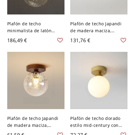
Plafón de techo
Plafón de techo Japandi
minimalista de latón
de madera maciza,
cepillado, luminaria
pantalla tipo hongo de
186,49 €
131,76 €
geométrica dorada con
vidrio crema con detalles
pantalla de vidrio - 1 110
de latón, luminaria
A 120 V Globo
minimalista para pasillo,
dormitorio o recibidor -
110 A 120 V Globo Color
Nuez
Plafón de techo Japandi
Plafón de techo dorado
de madera maciza,
estilo mid-century con
luminaria con pantalla de
pantalla de vidrio de
61,59 €
72,27 €