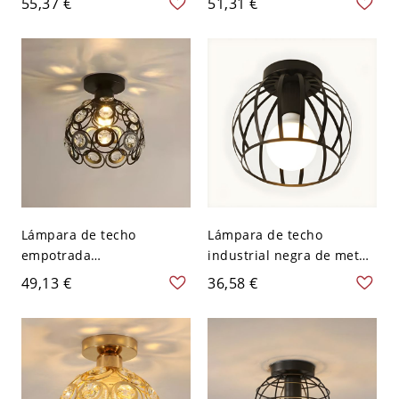
55,37 €
51,31 €
industrial - 110 A 120 V
industriales - Negro 110 A
Globo
120 V Globo
Lámpara de techo
Lámpara de techo
empotrada
industrial negra de metal
contemporánea de cristal
con jaula - 110 A 120 V
49,13 €
36,58 €
con forma geométrica y 1
Globo
luz - Negro 110 A 120 V
Globo