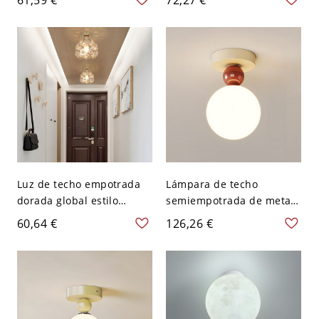
vidrio texturizado para
doble capa para pasillo y
pasillo y dormitorio - 110
entrada - 110 A 120 V
A 120 V Globo
Globo
Luz de techo empotrada
Lámpara de techo
dorada global estilo
semiempotrada de metal
simple cristal cerca del
con 1 luz bi-pin elegante
60,64 €
126,26 €
techo - Dorado 110 A 120
con pantalla de resina y
V Globo
cableado eléctrico directo,
110V-120V, globo,
café/rojo