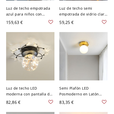
Luz de techo empotrada
Luz de techo semi
azul para niños con
empotrada de vidrio claro
pantalla de lucite,
de 1 bombilla, estilo
159,63 €
59,25 €
cableado directo eléctrico,
industrial, globo cromado,
uso residencial, accesorio
montaje en el pasillo
de luz LED, 110V-120V,
globo
Luz de techo LED
Semi Plafón LED
moderna con pantalla de
Posmoderno en Latón
vidrio para pasillo - 110 A
Luminaria de Techo
82,86 €
83,35 €
120 V Globo Negro Blanco
Metálica para Pasillo - 110
A 120 V Latón Globo