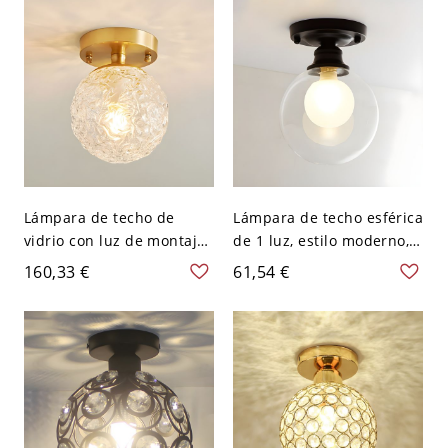
120 V Globo
Lámpara de techo de
Lámpara de techo esférica
vidrio con luz de montaje
de 1 luz, estilo moderno,
empotrado de 1 luz y
iluminación de techo de
160,33 €
61,54 €
diseño geométrico
vidrio para sala de estar -
nórdico para pasillos -
110 A 120 V Globo
110 A 120 V Globo