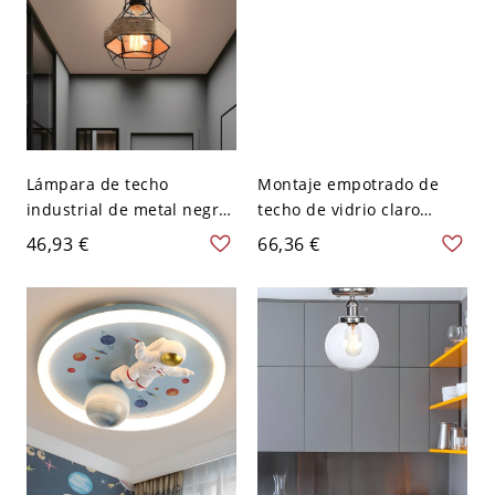
Lámpara de techo
Montaje empotrado de
industrial de metal negro
techo de vidrio claro
con jaula de globo y
ligero estilo industrial con
46,93 €
66,36 €
detalle de cuerda, para 1
acabado en cobre semi
bombilla
empotrado para
dormitorio