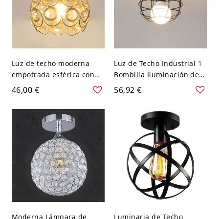
Luz de techo moderna
Luz de Techo Industrial 1
empotrada esférica con
Bombilla Iluminación de
cristales para dormitorio -
Techo de Metal para
46,00 €
56,92 €
Dorado 110 A 120 V Globo
Comedor - Negro 110 A
120 V Globo
Moderna Lámpara de
Luminaria de Techo