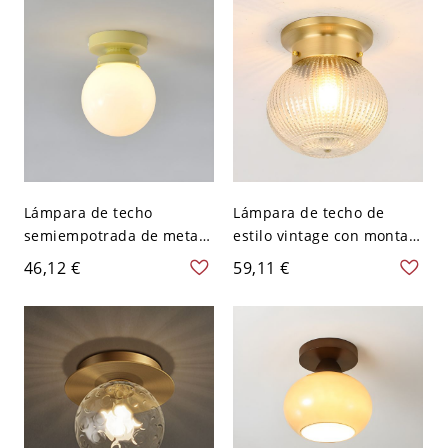
Lámpara de techo
Lámpara de techo de
semiempotrada de metal
estilo vintage con montaje
verde con pantalla de
en techo y pantalla de
46,12 €
59,11 €
vidrio blanco para
vidrio en latón - 110 A 120
hogares modernos - 110 A
V Globo
120 V Globo