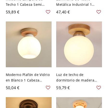
Techo 1 Cabeza Semi
Metálica Industrial 1
Plafón de Acero en Cromo
Cabeza Semi Plafón en
59,89 €
47,40 €
con Pantalla de Cristal -
Negro para Pasillo - Negro
Cromo 110 A 120 V Globo
110 A 120 V Globo
Moderno Plafón de Vidrio
Luz de techo de
en Blanco 1 Cabeza
dormitorio de madera
Iluminación de Techo para
acrílica de montaje
50,04 €
59,79 €
Corredor - Blanco 110 A
empotrado mini
120 V Globo
simplicidad de 1 luz -
Madera 110 A 120 V Globo