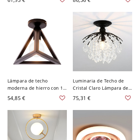
empotrado de 1 luz en
dormitorio, Nordic Barn
almacén - 110 A 120 V
Shade Ceiling Lighting
Negro
Lámpara de techo
Luminaria de Techo de
moderna de hierro con 1
Cristal Claro Lámpara de
cabeza en forma de
Techo Semi Empotrada
54,85 €
75,31 €
triángulo semi empotrada
Modernista para Entrada -
en gris para dormitorio
110 A 120 V Negro A