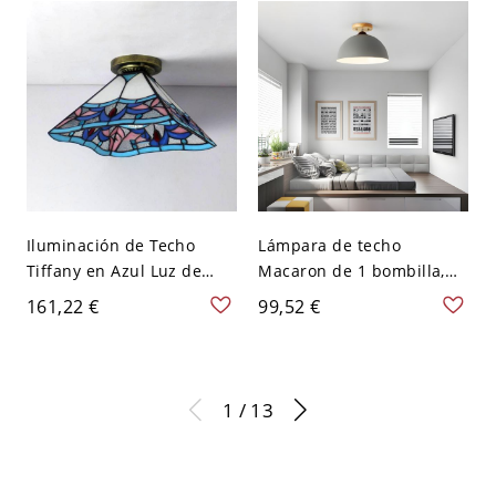
Iluminación de Techo
Lámpara de techo
Tiffany en Azul Luz de
Macaron de 1 bombilla,
Techo Semi Rasante de
metal gris, semiesférica,
161,22 €
99,52 €
Vidrio de Cono 1 Cabeza
montaje semiempotrado
para Sala - Azul 110 A 120
con pantalla
V
1 / 13