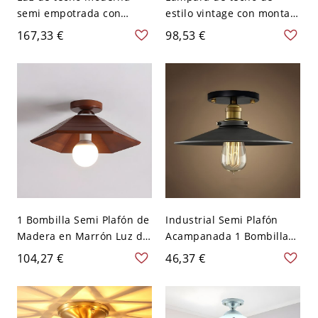
semi empotrada con
estilo vintage con montaje
vidrio blanco - 1 luz - 110
en techo y pantalla de
167,33 €
98,53 €
A 120 V
vidrio en latón - 110 A 120
V Estrella
1 Bombilla Semi Plafón de
Industrial Semi Plafón
Madera en Marrón Luz de
Acampanada 1 Bombilla
Techo Modernista para
Luminaria de Techo
104,27 €
46,37 €
Pasillo - Marrón 110 A 120
Metálica para Pasillo -
V Cono
Negro 110 A 120 V