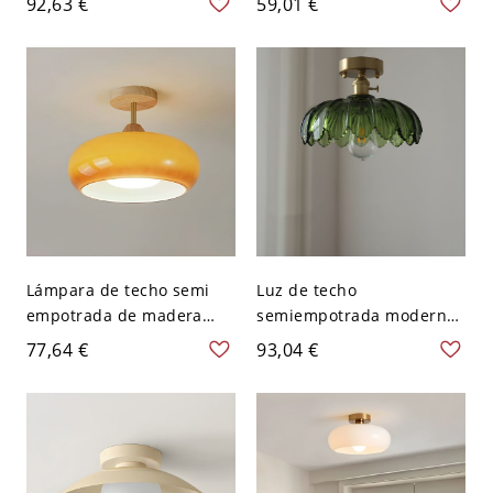
92,63 €
59,01 €
Cristal para Dormitorio -
Aleación con Pantalla
Latón 110 A 120 V
Vítrea, 110V-120V, Nogal
Lámpara de techo semi
Luz de techo
empotrada de madera
semiempotrada moderna
moderna con pantalla de
en forma de cúpula para
77,64 €
93,04 €
vidrio blanco - Naranja
dormitorio - Verde 110 A
110 A 120 V
120 V