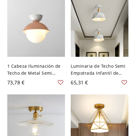
Naranja 110 A 120 V
1 Cabeza Iluminación de
Luminaria de Techo Semi
Techo de Metal Semi
Empotrada Infantil de
Plafón Simple de Domo
Metal 1 Bombilla Luz de
73,78 €
65,31 €
con Sombra de Vidrio de
Techo de Domo Cortado
Esfera - Rosa 110 A 120 V
para Corredor - 110 A 120
V Blanco