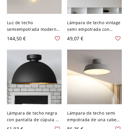
Luz de techo
Lámpara de techo vintage
semiempotrada moderna
semi empotrada con
Gold Star, 1 luz, 10-14
borde festoneado, una
144,50 €
49,07 €
pulgadas,
bombilla, iluminación
LED/Incandescente/Fluore
metálica empotrada en
scente - 110 A 120 V
negro
Lámpara de techo negra
Lámpara de techo semi
con pantalla de cúpula de
empotrada de una cabeza
metal para montaje
en gris metálico para
61,93 €
86,36 €