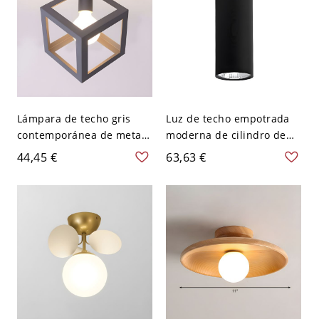
Lámpara de techo gris
Luz de techo empotrada
contemporánea de metal
moderna de cilindro de
con 1 bombilla para
metal con 1 luz - Negro
44,45 €
63,63 €
dormitorio cuadrado semi
110 A 120 V 30,48 cm
empotrada
Blanco