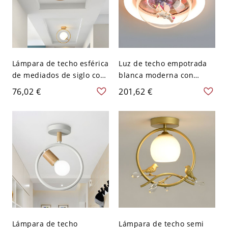
Lámpara de techo esférica
Luz de techo empotrada
de mediados de siglo con
blanca moderna con
vidrio blanco, 1 bombilla,
iluminación ambiental
76,02 €
201,62 €
luz semi empotrada para
LED - 110 A 120 V
vestíbulo con anillo
Unicornio
dorado
Lámpara de techo
Lámpara de techo semi