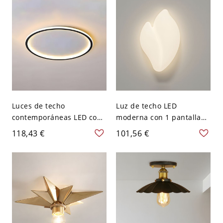
Levantado
Luces de techo
Luz de techo LED
contemporáneas LED con
moderna con 1 pantalla
anillo empotrado para
blanca y base de bombilla
118,43 €
101,56 €
sala de estar - 110 A 120 V
SMD - 110 A 120 V Hojas
Blanco 30,48 cm Negro
dobles