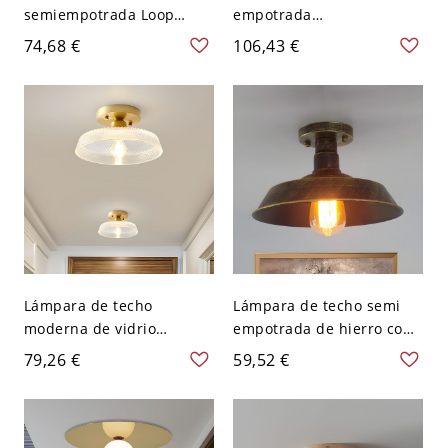
semiempotrada Loop
empotrada
Corridor de hierro con 1
contemporánea de metal
74,68 €
106,43 €
luz, minimalista en blanco
dorado con cabeza única,
y madera
decoración de pájaro y
cristal
Lámpara de techo
Lámpara de techo semi
moderna de vidrio
empotrada de hierro con
transparente montada en
sombra de granero y 1
79,26 €
59,52 €
el techo de granero con 1
bombilla para sala de
bombilla dorada para
estar estilo granja en
pasillo
latón antiguo