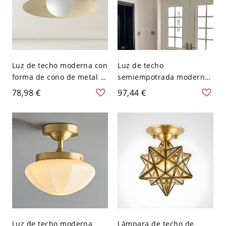
Luz de techo moderna con
Luz de techo
forma de cono de metal y
semiempotrada moderna
luces bi-pin con pantalla
de cúpula de metal con
78,98 €
97,44 €
de hierro - Beige 110 A
pantalla de vidrio - color
120 V
crema 110 A 120 V
Luz de techo moderna
Lámpara de techo de