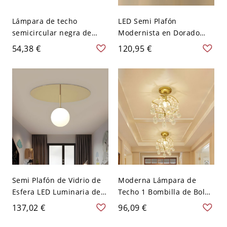
Lámpara de techo
LED Semi Plafón
semicircular negra de
Modernista en Dorado
metal industrial con
Lámpara de Techo de
54,38 €
120,95 €
forma de diamante y
Fresa de Cristal Claro
pantalla de tela en el
para Dormitoroo - Dorado
interior - Negro 110 A 120
110 A 120 V
V
Semi Plafón de Vidrio de
Moderna Lámpara de
Esfera LED Luminaria de
Techo 1 Bombilla de Bolas
Techo Simplista con Base
de Cristal Luminaria de
137,02 €
96,09 €
Redonda en Dorado -
Techo de Flor en Dorado -
Dorado 110 A 120 V
Dorado 110 A 120 V