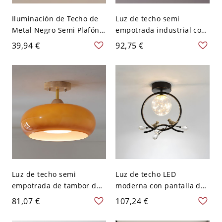
Iluminación de Techo de
Luz de techo semi
Metal Negro Semi Plafón
empotrada industrial con
Único Industrial de Hoja
vidrio ámbar para porche
39,94 €
92,75 €
para Pasillo - Negro 110 A
120 V 25,4 cm
Luz de techo semi
Luz de techo LED
empotrada de tambor de
moderna con pantalla de
madera moderna con
vidrio para pasillo - 110 A
81,07 €
107,24 €
pantalla de vidrio blanco,
120 V Pájaro Negro Blanco
de 10 a 14 pulgadas -