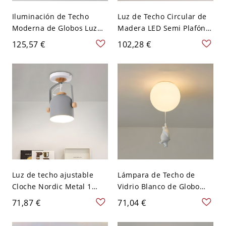
Iluminación de Techo
Luz de Techo Circular de
Moderna de Globos Luz
Madera LED Semi Plafón
de Techo Semi Empotrada
Modernista para Corredor
125,57 €
102,28 €
de Metal para Sala -
- 110 A 120 V Madera
Blanco 110 A 120 V 1
Luz de techo ajustable
Lámpara de Techo de
Cloche Nordic Metal 1
Vidrio Blanco de Globo
bombilla con asa en gris
Luz de Techo Única
71,87 €
71,04 €
para pasillo
Infantil para Habitación -
Blanco 110 A 120 V