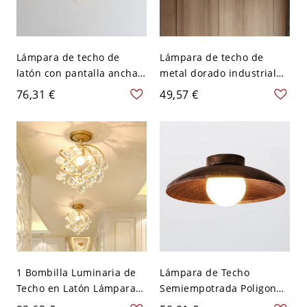
Lámpara de techo de
Lámpara de techo de
latón con pantalla ancha y
metal dorado industrial
vidrio transparente
con jaula de diamante
76,31 €
49,57 €
acanalado moderno, 1
ligera y pantalla interior
bombilla, montaje semi
de tela - 110 A 120 V
empotrado para pasillos
Dorado
1 Bombilla Luminaria de
Lámpara de Techo
Techo en Latón Lámpara
Semiempotrada Poligonal,
de Techo de Bolas de
1 Luz Simple Bi-pin