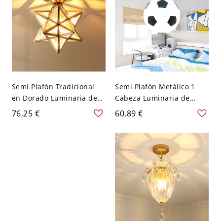
Semi Plafón Tradicional
Semi Plafón Metálico 1
en Dorado Luminaria de
Cabeza Luminaria de
Techo de Metal de Estrella
Techo Infantil de Fútbol
76,25 €
60,89 €
para Corredor - Dorado
para Cuarto - Negro 110 A
110 A 120 V Vidrio
120 V
transparente 20,32 cm