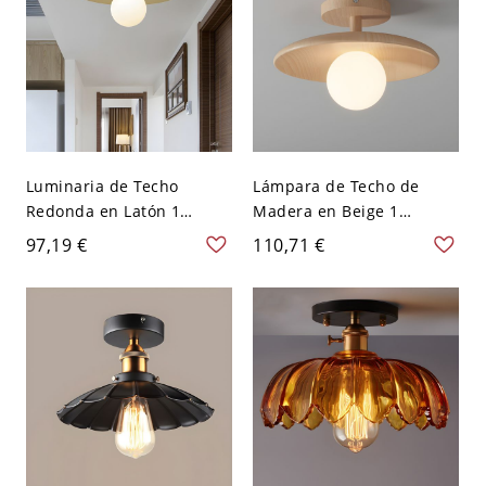
Luminaria de Techo
Lámpara de Techo de
Redonda en Latón 1
Madera en Beige 1
Bombilla Lámpara de
Cabeza Semi Plafón
97,19 €
110,71 €
Techo Moderna de Vidrio
Moderna de Platillo para
para Corredor - Latón 110
Pasillo - Madera 110 A 120
A 120 V
V 27,94 cm