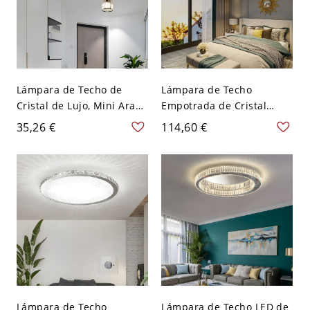
Lámpara de Techo de
Lámpara de Techo
Cristal de Lujo, Mini Araña
Empotrada de Cristal
para Pasillo Entrada -
Dorado Glam, Araña LED
35,26 €
114,60 €
Cilindro 110 A 120 V
Redonda Regulable para
Negro
Dormitorio y Sala de Estar
- 110 A 120 V 40,64 cm
Tercer Gear
Lámpara de Techo
Lámpara de Techo LED de