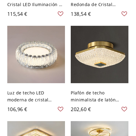
Cristal LED Iluminación de
Redonda de Cristal
Techo Redonda Simplista
Iluminación de Techo
115,54 €
138,54 €
para Salón - Ámbar 110 A
Moderna en Dorado para
120 V 41,91 cm Blanco
Salón - Dorado 110 A 120
V 40,64 cm
Luz de techo LED
Plafón de techo
moderna de cristal
minimalista de latón
redonda con montaje
cepillado, luminaria
106,96 €
202,60 €
empotrado cromado
geométrica dorada con
pulido para pasillo -
pantalla de vidrio - 1 110
Cromo 110 A 120 V 30,48
A 120 V Cuadro
cm Transparente