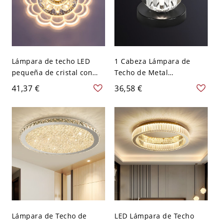
Lámpara de techo LED
1 Cabeza Lámpara de
pequeña de cristal con
Techo de Metal
estilo moderno y agujero
Iluminación de Techo
41,37 €
36,58 €
de 2-4'' de diámetro - 110
Moderna de Globo para
A 120 V Transparente Luz
Pasillo - Negro 110 A 120
cálida
V
Lámpara de Techo de
LED Lámpara de Techo