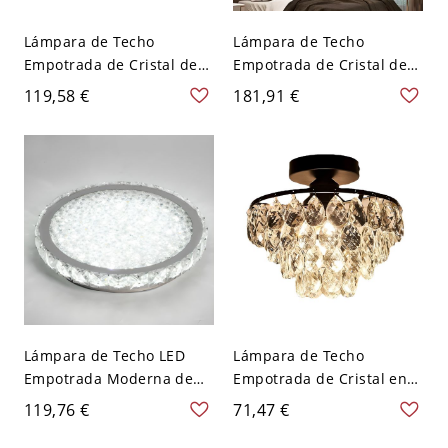
Lámpara de Techo
Lámpara de Techo
Empotrada de Cristal de
Empotrada de Cristal de
Lujo – Mini Candelabro
Lujo, Araña Redonda en
119,58 €
181,91 €
Cromado para Pasillo,
Capas con Acabado de
Armario y Dormitorio -
Cromo Pulido - 110 A 120
110 A 120 V 1
V 50,8 cm
Lámpara de Techo LED
Lámpara de Techo
Empotrada Moderna de
Empotrada de Cristal en
Cristal, Cristal K9 y Acero
Capas Glam, Metal Negro
119,76 €
71,47 €
Inoxidable Regulable para
y Cristal LED para
Entradas y Dormitorios -
Entradas y Salas de Estar