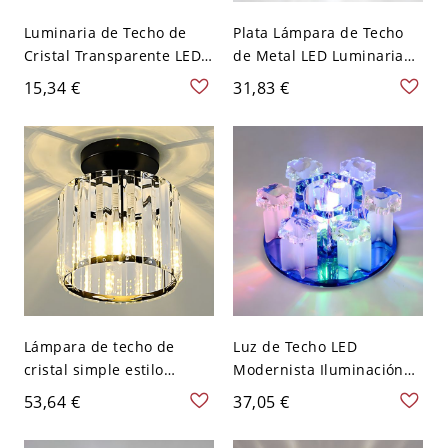
Luminaria de Techo de
Plata Lámpara de Techo
Cristal Transparente LED
de Metal LED Luminaria
Luz de Techo Moderna de
de Techo Simplista con
15,34 €
31,83 €
Cono para Pasillo -
Sombra de Cristal de
Transparente 110 A 120 V
Tambor - Plata 110 A 120
Blanco
V 10,16 cm Blanco
Lámpara de techo de
Luz de Techo LED
cristal simple estilo
Modernista Iluminación
moderno para pasillo o
de Techo de Bloques de
53,64 €
37,05 €
corredor - 110 A 120 V
Cristal para Pasillo - Azul
Negro Cilindro
110 A 120 V Luz cálida