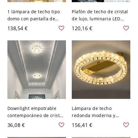
1 lámpara de techo tipo
Plafón de techo de cristal
domo con pantalla de
de lujo, luminaria LED
cristal y estructura de
redonda con efecto
138,54 €
120,16 €
latón, 110V-120V
diamante triturado - 110
A 120 V 22,86 cm Blanco
Downlight empotrable
Lámpara de techo
contemporáneo de cristal,
redonda moderna y
plafón decorativo de
sencilla de hierro y cristal
36,08 €
156,41 €
techo con lente de vidrio
con LED - 110 A 120 V
facetado - 110 A 120 V
40,64 cm Atenuación