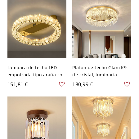
Transparente 10,16 cm
continua
Luz cálida
Lámpara de techo LED
Plafón de techo Glam K9
empotrada tipo araña con
de cristal, luminaria
anillo de cristal de lujo,
redonda de acero
151,81 €
180,99 €
acabado dorado para sala
inoxidable con prismas
de estar - 110 A 120 V
refractivos - Dorado 110 A
40,64 cm
120 V 45,72 cm Luz cálida