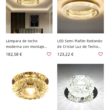
Lámpara de techo
LED Semi Plafón Redondo
moderna con montaje
de Cristal Luz de Techo
empotrado en oro, con
Modernista en Dorado
182,58 €
123,22 €
forma circular de cristal y
para Habitación - Dorado
pantalla de vidrio
110 A 120 V 40,64 cm
transparente - 110 A 120
Atenuación continua
V 59,69 cm