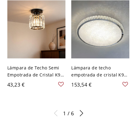
110 A 120 V 20,32 cm
- 110 A 120 V
Blanco
Lámpara de Techo Semi
Lámpara de techo
Empotrada de Cristal K9
empotrada de cristal K9
de Lujo Contemporáneo
de lujo contemporáneo
43,23 €
153,54 €
para Pasillo y Entrada -
para decoración elegante
110 A 120 V Negro
de sala y dormitorio - 110
Cilindro
A 120 V 30,48 cm Tercer
Gear
1 / 6