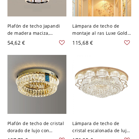
Plafón de techo Japandi
Lámpara de techo de
de madera maciza,
montaje al ras Luxe Gold
luminaria con pantalla de
Crystal, elegante plafón
54,62 €
115,68 €
vidrio texturizado para
de gotas de lluvia para
pasillo y dormitorio - 110
pasillo, dormitorio y
A 120 V Cilindro
entrada - 110 A 120 V
Cilindro 20,32 cm
Plafón de techo de cristal
Lámpara de techo de
dorado de lujo con
cristal escalonada de lujo,
detalles de concha de
candelabro de techo