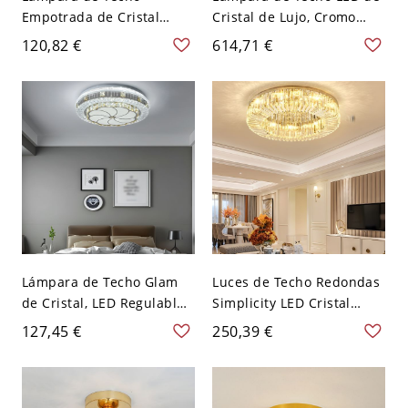
Empotrada de Cristal
Cristal de Lujo, Cromo
Contemporánea,
para Sala de Estar - 110 A
120,82 €
614,71 €
Luminaria LED Redonda
120 V 99,06 cm Luz cálida
con Difusor Estrellado -
110 A 120 V 35,56 cm
Blanco
Lámpara de Techo Glam
Luces de Techo Redondas
de Cristal, LED Regulable
Simplicity LED Cristal
con Detalles en Champán
Montaje Empotrado - 110
127,45 €
250,39 €
para Dormitorio - Flor de
A 120 V 50,8 cm
ciruelo 110 A 120 V Tercer
Gear