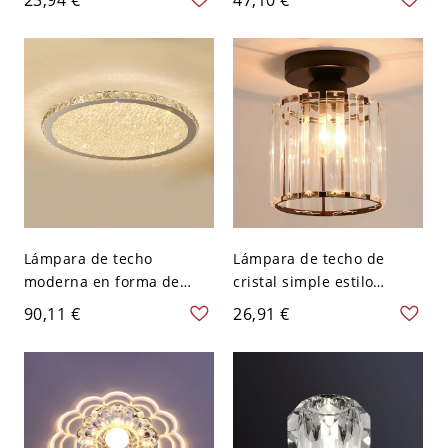
vidrio transparente y
para Corredor - Negro 110
dirección de sombra hacia
A 120 V
abajo, hecha de metal -
Negro 110 A 120 V
Redondo
Lámpara de techo
Lámpara de techo de
moderna en forma de
cristal simple estilo
círculo con cristales, 1 luz,
moderno para pasillo y
90,11 €
26,91 €
para comedor - 110 A 120
corredor - 110 A 120 V
V 35,56 cm Blanco
Negro Cilindro