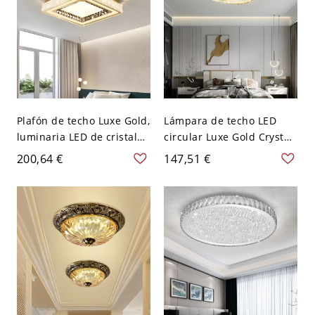
Plafón de techo Luxe Gold,
Lámpara de techo LED
luminaria LED de cristal
circular Luxe Gold Crystal,
K9 con temperatura de
plafón con prismas de
200,64 €
147,51 €
color ajustable para
corte diamante - 110 A
dormitorio o recibidor -
120 V 40,64 cm Tercer
Cuadro Blanco 110 A 120
Gear
V