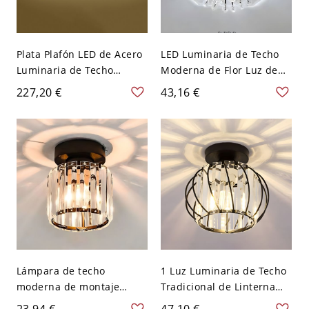
Plata Plafón LED de Acero
LED Luminaria de Techo
Luminaria de Techo
Moderna de Flor Luz de
Moderna de Rectángulo
Techo de Cristal
227,20 €
43,16 €
Adorno con Cristal - Plata
Transparente para
110 A 120 V 50,8 cm
Corredor - Transparente
Blanco
110 A 120 V Blanco
Lámpara de techo
1 Luz Luminaria de Techo
moderna de montaje
Tradicional de Linterna
empotrado con una luz,
Semi Plafón de Cristal
23,94 €
47,10 €