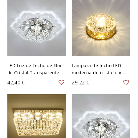
LED Luz de Techo de Flor
Lámpara de techo LED
de Cristal Transparente
moderna de cristal con
Lámpara de Techo
agujero de 2-3.5'' de
42,40 €
29,22 €
Modernista para Corredor
diámetro para pasillo -
- Transparente 110 A 120
110 A 120 V Dorado Luz
V Blanco
cálida