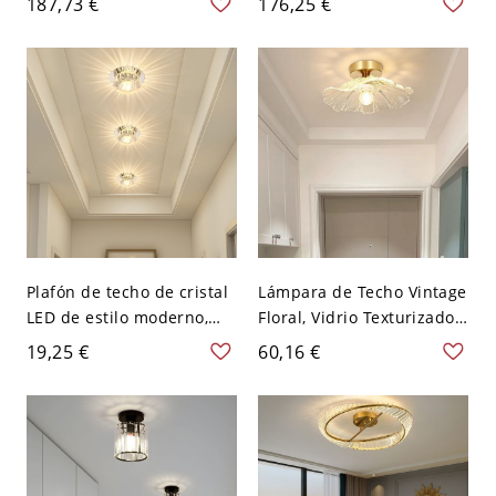
187,73 €
176,25 €
abulón azul para sala de
dorado para comedor y
estar y recibidor - 40,64
sala de estar - 110 A 120 V
cm 110 A 120 V
Redondo 40,64 cm
Plafón de techo de cristal
Lámpara de Techo Vintage
LED de estilo moderno,
Floral, Vidrio Texturizado
montaje al ras, con
con Base Dorada - 110 A
19,25 €
60,16 €
orificio de 2-3,5'' de
120 V 27,94 cm
diámetro - 110 A 120 V
Transparente Luz cálida