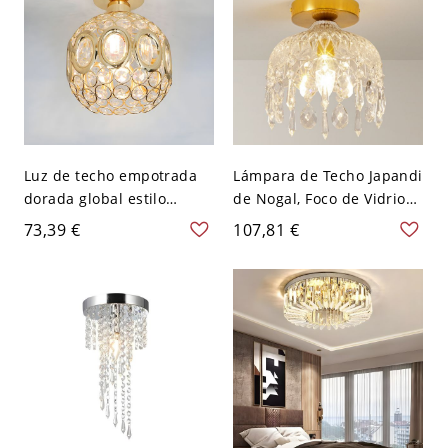
Luz de techo empotrada
Lámpara de Techo Japandi
dorada global estilo
de Nogal, Foco de Vidrio
simple cristal cerca del
Estriado para Entrada
73,39 €
107,81 €
techo - Dorado 110 A 120
Dormitorio Pasillo - 110 A
V Globo
120 V 20,32 cm