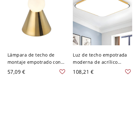
Lámpara de techo de
Luz de techo empotrada
montaje empotrado con
moderna de acrílico
bola de metal hermosa
blanco - Iluminación
57,09 €
108,21 €
para hogares modernos y
elegante hacia abajo - 110
elegantes - 110 A 120 V
A 120 V 40,64 cm Blanco
7,62 cm Dorado
Dorado