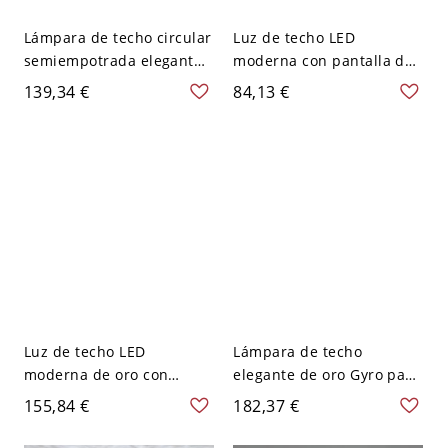
Lámpara de techo circular
Luz de techo LED
semiempotrada elegante
moderna con pantalla de
con LED ambiental dorado
gel de sílice en forma de
139,34 €
84,13 €
y pantalla de resina
círculo - Dorado 110 A 120
dorada - 110 A 120 V 43,18
V 41,91 cm Blanco
cm
Luz de techo LED
Lámpara de techo
moderna de oro con
elegante de oro Gyro para
pantalla acrílica regulable
decoración de hogar
155,84 €
182,37 €
- Montaje empotrado de
moderno - 110 A 120 V
19,5 pulgadas - Dorado
25,4 cm