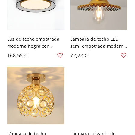
Luz de techo empotrada
Lámpara de techo LED
moderna negra con
semi empotrada moderna
pantalla dorada,
de vidrio blanco - 110 A
168,55 €
72,22 €
bombillas LED y marco de
120 V Dorado
metal - 110 A 120 V 40,64
cm
Lámpara de techo
Lámpara colgante de