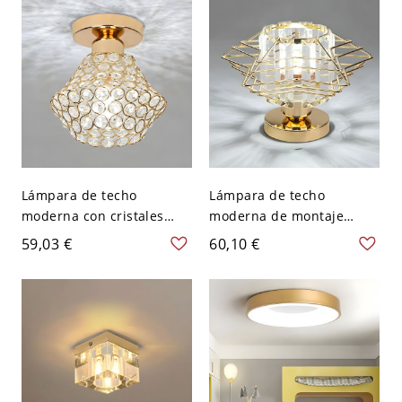
110 A 120 V
Lámpara de techo
Lámpara de techo
moderna con cristales
moderna de montaje
geométricos y pantallas
semiempotrado en forma
59,03 €
60,10 €
de cristal transparente
geométrica con cristales
semiempotrada - Dorado
claros - Dorado 110 A 120
110 A 120 V
V 9,5"