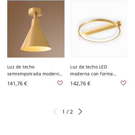
120 V
Luz de techo
Luz de techo LED
semiempotrada moderna
moderna con forma
de cono dorado con
circular y pantalla de gel
141,76 €
142,76 €
pantalla de latón - 110 A
de sílice - Latón 110 A 120
120 V 16,51 cm
V 45,72 cm
1 / 2