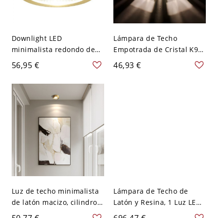
Downlight LED
Lámpara de Techo
minimalista redondo de
Empotrada de Cristal K9
superficie, foco cilíndrico
de Lujo con Grabado de
56,95 €
46,93 €
de aluminio - 110 A 120 V
Rosas 3D - Dorado 110 A
Dorado 8,89 cm Blanco
120 V
Luz de techo minimalista
Lámpara de Techo de
de latón macizo, cilindro
Latón y Resina, 1 Luz LED
LED antideslumbrante -
Simple Cableado para Uso
50,77 €
696,47 €