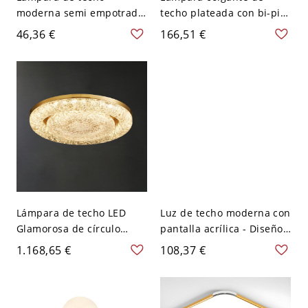
moderna semi empotrada
techo plateada con bi-pin
de metal con pantalla de
y pantalla de metal para
46,36 €
166,51 €
cristal - Dorado 110 A 120
un aspecto moderno en
V
espacios residenciales -
110 A 120 V Latón 15,24
cm
Lámpara de techo LED
Luz de techo moderna con
Glamorosa de círculo
pantalla acrílica - Diseño
dorado con pantalla de
contemporáneo de 1 luz -
1.168,65 €
108,37 €
resina - Dorado 110 A 120
110 A 120 V Dorado 49,53
V 59,69 cm
cm Blanco