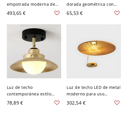
empotrada moderna de
dorada geométrica con
metal con bombillas LED
pantalla de hierro dorado
493,65 €
65,53 €
en forma de círculo y
hacia abajo y iluminación
pantalla de acrílico - Rosa
LED - 110 A 120 V
dorado 110 A 120 V 20,32
cm
Luz de techo
Luz de techo LED de metal
contemporánea estilo
moderno para uso
granero dorado con
residencial en forma
78,89 €
302,54 €
pantalla de vidrio hacia
circular de 24 pulgadas -
arriba para hogares
Dorado 110 A 120 V 1
modernos - 110 A 120 V
17,78 cm