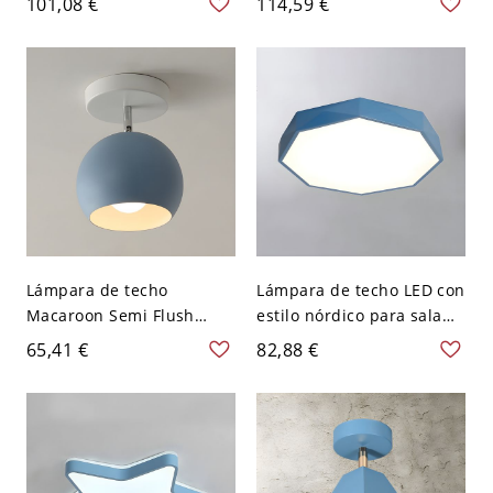
101,08 €
114,59 €
luz accesorios de luz
- Azul 110 A 120 V
empotrados - Azul 110 A
120 V 20,32 cm
Lámpara de techo
Lámpara de techo LED con
Macaroon Semi Flush
estilo nórdico para sala
Mount con 1 luz para
de estar, con montaje
65,41 €
82,88 €
dormitorio - 110 A 120 V
empotrado y colores
Azul
vibrantes - Azul 110 A 120
V Pequeño