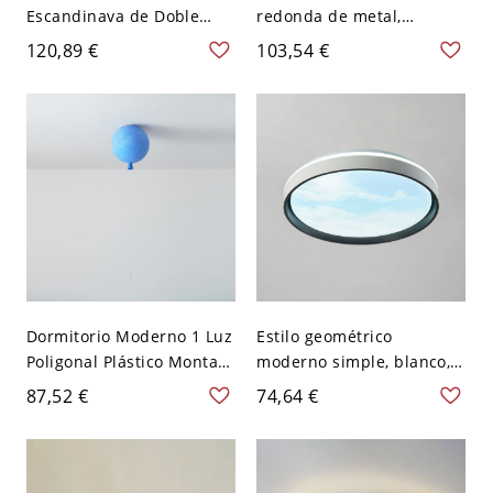
Escandinava de Doble
redonda de metal,
Anillo, Regulable en
montada plana y cableada
120,89 €
103,54 €
Capas - Azul 110 A 120 V
en estilo infantil - Azul
40,64 cm Tercer Gear
110 A 120 V Blanco
Dormitorio Moderno 1 Luz
Estilo geométrico
Poligonal Plástico Montaje
moderno simple, blanco,
Techo Adaptado
montado en el techo, uso
87,52 €
74,64 €
LED/Incandescente/Fluore
residencial, cableado
scente, con Sombra
directo eléctrico, 110V-
Compuesto Polímero,
120V, diseño 4, 16"
110V-120V, Azul Mate