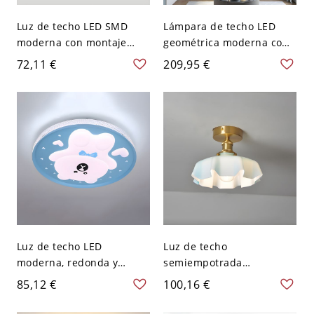
Luz de techo LED SMD
Lámpara de techo LED
moderna con montaje
geométrica moderna con
empotrado circular y
control remoto de
72,11 €
209,95 €
pantalla acrílica hacia
atenuación y pantalla
abajo para uso
acrílica - Azul 110 A 120 V
residencial - 110 A 120 V
9.1"(23cm)
50,8 cm Azul Blanco
Luz de techo LED
Luz de techo
moderna, redonda y
semiempotrada
plana, 1 luz, 20 pulgadas,
geométrica con pantalla
85,12 €
100,16 €
pantalla de acrílico - 110
de vidrio blanco para uso
A 120 V Blanco Azul
residencial moderno -