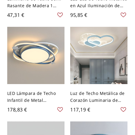
Rasante de Madera 1
en Azul Iluminación de
Cabeza Luz de Techo
Techo Infantil para
47,31 €
95,85 €
Moderna para Corredor -
Dormitorio - Azul 110 A
Azul 110 A 120 V
120 V Ballena
LED Lámpara de Techo
Luz de Techo Metálica de
Infantil de Metal
Corazón Luminaria de
Luminaria de Techo
Techo LED Infantil para
178,83 €
117,19 €
Ovalada para Dormitorio -
Habitación - Azul 110 A
Azul 110 A 120 V
120 V 45,72 cm
Atenuación continua