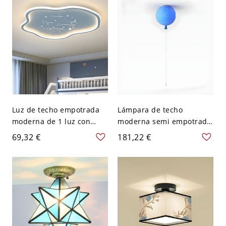
Azul 110 A 120 V
Luz de techo empotrada
Lámpara de techo
moderna de 1 luz con
moderna semi empotrada
marco de metal y pantalla
con pantalla acrílica, 1
69,32 €
181,22 €
de gel de sílice - Azul 110
luz, compatible con LED -
A 120 V 40,64 cm Nube
20,32 cm Azul 110 A 120 V