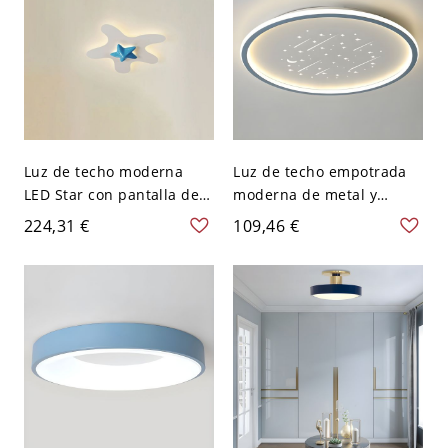
Luz de techo moderna
Luz de techo empotrada
LED Star con pantalla de
moderna de metal y
resina hacia abajo - Azul
acrílico con bombilla LED
224,31 €
109,46 €
110 A 120 V
incluida - 110 A 120 V
40,64 cm Redondo Azul