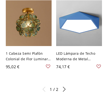
Blanco
1 Cabeza Semi Plafón
LED Lámpara de Techo
Colonial de Flor Luminaria
Moderna de Metal
de Techo de Vidrio para
Luminaria de Techo
95,02 €
74,17 €
Corredor - Lago Azul 110
Geométrica para
A 120 V
Habitación - Azul 110 A
120 V Blanco
1 / 2