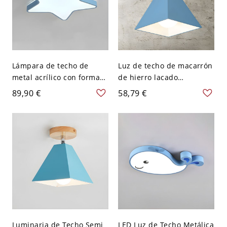
Lámpara de techo de
Luz de techo de macarrón
metal acrílico con forma
de hierro lacado
de estrella Macron para
geométrico creativo
89,90 €
58,79 €
habitación infantil - Azul
moderno para pasillo -
110 A 120 V Blanco
Azul 110 A 120 V
Luminaria de Techo Semi
LED Luz de Techo Metálica