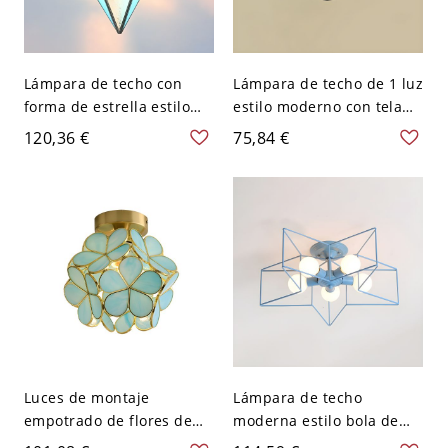
Lámpara de techo con
Lámpara de techo de 1 luz
forma de estrella estilo
estilo moderno con tela
moderno, vidrio, 1 luz,
para iluminación de sala
120,36 €
75,84 €
iluminación de techo para
de estar - Blanco-azul 110
comedor - 110 A 120 V
A 120 V Cuadrado
20,32 cm Azul
Luces de montaje
Lámpara de techo
empotrado de flores de
moderna estilo bola de
vidrio estilo moderno 1
metal con múltiples luces