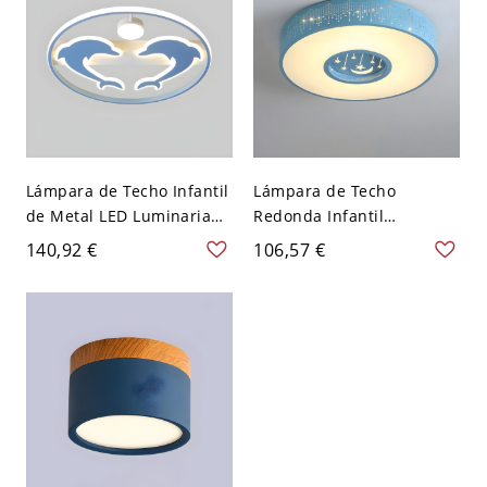
Lámpara de Techo Infantil
Lámpara de Techo
de Metal LED Luminaria
Redonda Infantil
de Techo de Delfín para
Iluminación de Techo LED
140,92 €
106,57 €
Cuarto - Azul 110 A 120 V
de Metal con Patrón de
52,07 cm Tercer Gear
Estrella - Azul 110 A 120 V
49,53 cm Luz cálida