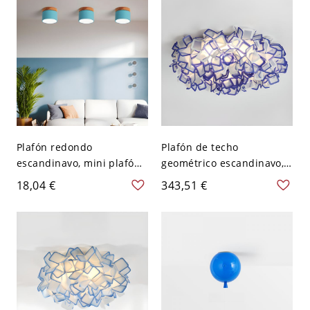
110 A 120 V 40,64 cm
Blanco
Plafón redondo
Plafón de techo
escandinavo, mini plafón
geométrico escandinavo,
de 4 pulgadas con detalle
pantalla de pétalos en
18,04 €
343,51 €
de madera para pasillo -
capas para un suave
110 A 120 V Azul
brillo ambiental - Azul 110
A 120 V Grande