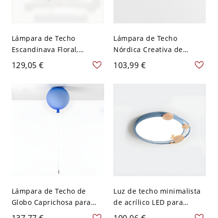
Lámpara de Techo
Lámpara de Techo
Escandinava Floral,
Nórdica Creativa de
Pantalla Geométrica
Globo, Lámpara Infantil
129,05 €
103,99 €
Artística para Dormitorio -
con Interruptor de Cuerda
Azul 110 A 120 V 53,34 cm
- Azul 110 A 120 V 25,4 cm
Blanco
Lámpara de Techo de
Luz de techo minimalista
Globo Caprichosa para
de acrílico LED para
Habitación Infantil y
habitación infantil - Azul
137,77 €
100,06 €