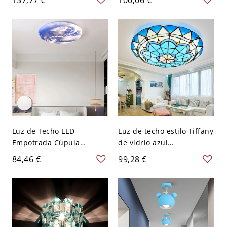
Guardería Iluminación de
110 A 120 V Ballena
Vidrio Juguetona - 110 A
120 V 20,32 cm Azul
Luz de Techo LED
Luz de techo estilo Tiffany
Empotrada Cúpula
de vidrio azul
Cósmica con Impresión de
mediterráneo - 110 A 120
84,46 €
99,28 €
Planeta en Alta Definición
V 30,48 cm Blanco
- 110 A 120 V 40,64 cm
Blanco