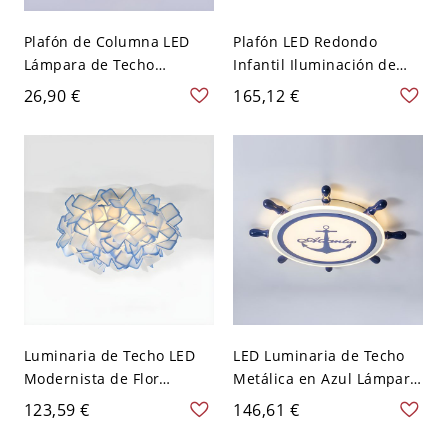
Plafón de Columna LED
Plafón LED Redondo
Lámpara de Techo
Infantil Iluminación de
Metálica Nórdica para
Techo Metálica con Diseño
26,90 €
165,12 €
Pasillo - Azul 110 A 120 V
de Astronauta - Lago Azul
110 A 120 V
Luminaria de Techo LED
LED Luminaria de Techo
Modernista de Flor
Metálica en Azul Lámpara
Lámpara de Techo de
de Techo Mediterránea de
123,59 €
146,61 €
Metal para Dormitorio -
Timón para Cuarto - Azul
Azul 110 A 120 V 53,34 cm
110 A 120 V