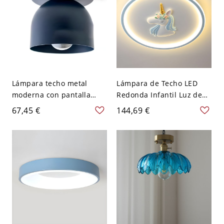
Lámpara techo metal
Lámpara de Techo LED
moderna con pantalla
Redonda Infantil Luz de
hierro hacia abajo - 110 A
Techo con Diseño de
67,45 €
144,69 €
120 V Azul
Unicornio para Cuarto -
Azul 110 A 120 V Luz
cálida