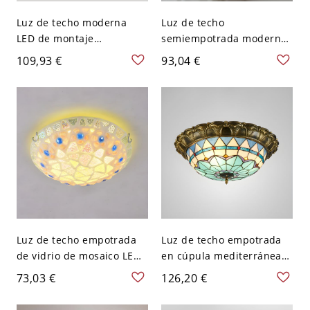
Luz de techo moderna
Luz de techo
LED de montaje
semiempotrada moderna
empotrado en círculo de
en forma de cúpula para
109,93 €
93,04 €
acrílico - Luminaria
dormitorio - Azul 110 A
elegante con bombillas
120 V
SMD - 110 A 120 V 30,48
cm Azul Blanco
Luz de techo empotrada
Luz de techo empotrada
de vidrio de mosaico LED,
en cúpula mediterránea
cúpula beige
con vidrio artístico
73,03 €
126,20 €
mediterránea - 110 A 120
enrollado a mano y LED
V 30,48 cm Blanco
en bronce-azul - Bronce