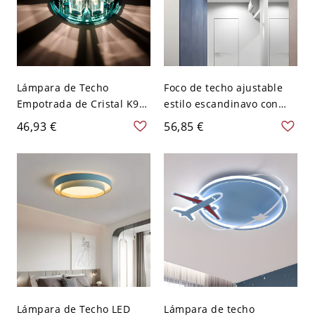
Lámpara de Techo
Foco de techo ajustable
Empotrada de Cristal K9
estilo escandinavo con
de Lujo con Grabado de
acentos de madera
46,93 €
56,85 €
Rosas 3D - Azul 110 A 120
natural y silueta
V
juguetona - 110 A 120 V
Azul
Lámpara de Techo LED
Lámpara de techo