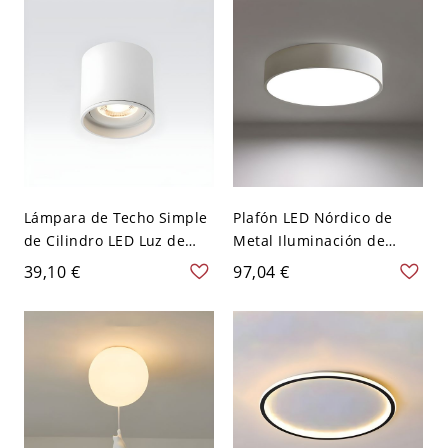
Lámpara de Techo Simple
Plafón LED Nórdico de
de Cilindro LED Luz de
Metal Iluminación de
Techo de Metal para
Techo de Tambor para
39,10 €
97,04 €
Pasillo - 110 A 120 V
Dormitorio - Blanco 110 A
Blanco Luz cálida 5vatios
120 V 22,86 cm