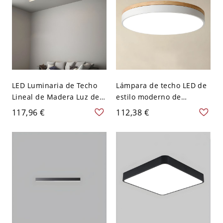
LED Luminaria de Techo
Lámpara de techo LED de
Lineal de Madera Luz de
estilo moderno de
Techo Simplista para
macarrón en forma
117,96 €
112,38 €
Cuarto - Blanco 110 A 120
redonda para dormitorio -
V 59,69 cm
Blanco 110 A 120 V 30,48
cm Blanco