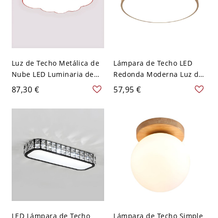
Luz de Techo Metálica de
Lámpara de Techo LED
Nube LED Luminaria de
Redonda Moderna Luz de
Techo Infantil para Jardín
Techo de Madera en Beige
87,30 €
57,95 €
de Niños - Rojo 110 A 120
para Cuarto - Madera 110
V 49,53 cm
A 120 V 30,48 cm
LED Lámpara de Techo
Lámpara de Techo Simple