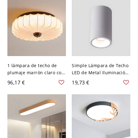
1 lámpara de techo de
Simple Lámpara de Techo
plumaje marrón claro con
LED de Metal Iluminación
pantalla de tela - 110 A
de Techo de Cilindro para
96,17 €
19,73 €
120 V 40,64 cm
Pasillo - 110 A 120 V
Blanco Luz cálida 10,16
cm