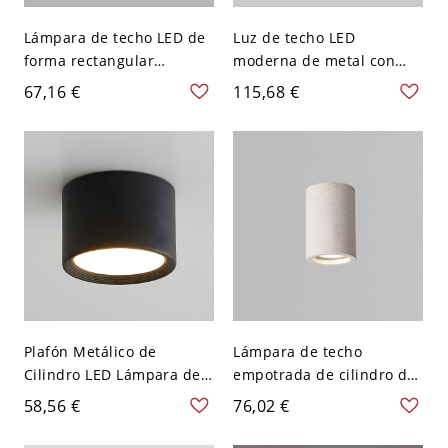
Lámpara de techo LED de
Luz de techo LED
forma rectangular
moderna de metal con
moderna de aluminio con
pantalla acrílica - Pantalla
67,16 €
115,68 €
1 luz para sala de estar y
blanca - 110 A 120 V 30,48
dormitorio - Negro 110 A
cm Negro Blanco
120 V 49,53 cm
Plafón Metálico de
Lámpara de techo
Cilindro LED Lámpara de
empotrada de cilindro de
Techo Simplista para
metal moderno con
58,56 €
76,02 €
Pasillo - Negro 110 A 120
pantalla de concreto - 110
V 8,89 cm Blanco
A 120 V 10,16 cm Blanco