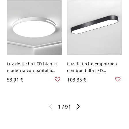
Luz de techo LED blanca
Luz de techo empotrada
moderna con pantalla
con bombilla LED
acrílica para un ambiente
rectangular en estilo
53,91 €
103,35 €
hogareño brillante - 110 A
moderno con pantalla
120 V 40,64 cm Redondo
blanca - Negro 110 A 120
Blanco
V 35,56 cm Blanco
1 / 91