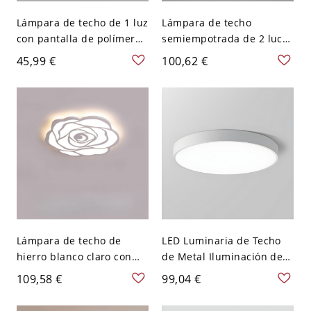
Lámpara de techo de 1 luz
Lámpara de techo
con pantalla de polímero
semiempotrada de 2 luces
tiza, cableada - 110 A 120
con flores, estilo moderno
45,99 €
100,62 €
V 15,24 cm
- 110 A 120 V 52,07 cm
Blanco
Lámpara de techo de
LED Luminaria de Techo
hierro blanco claro con
de Metal Iluminación de
diseño floral, 1 luz - 110 A
Techo Simple de Redondo
109,58 €
99,04 €
120 V 16.54‘’（42cm）
para Cuarto - Blanco 110
A 120 V 22,86 cm Blanco