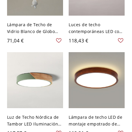
Lámpara de Techo de
Luces de techo
Vidrio Blanco de Globo
contemporáneas LED con
Luz de Techo Única
anillo empotrado para
71,04 €
118,43 €
Infantil para Habitación -
sala de estar - 110 A 120 V
Blanco 110 A 120 V
Blanco 30,48 cm Negro
Levantado
Luz de Techo Nórdica de
Lámpara de techo LED de
Tambor LED Iluminación
montaje empotrado de
de Techo de Madera para
madera marrón claro con