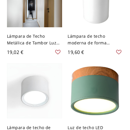
Lámpara de Techo
Lámpara de techo
Metálica de Tambor Luz
moderna de forma
de Techo LED Nórdica
cilíndrica de aluminio con
19,02 €
19,60 €
para Cuarto - Blanco 110
1 luz para estudio o sala
A 120 V Blanco
de estar - Blanco 110 A
120 V 7,62 cm Blanco
Lámpara de techo de
Luz de techo LED