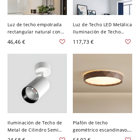
Luz de techo empotrada
Luz de Techo LED Metálica
rectangular natural con
Iluminación de Techo
bombillas LED - 110 A 120
Redonda Infantil con
46,46 €
117,73 €
V 35,56 cm Luz cálida
Diseño de Cuerna para
Cuarto - Gris 110 A 120 V
30,48 cm Blanco
Iluminación de Techo de
Plafón de techo
Metal de Cilindro Semi
geométrico escandinavo,
Plafón LED Ajustable
luminaria metálica
24,68 €
64,92 €