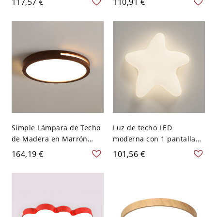
117,57 €
110,91 €
Habitación - Verde 110 A
pantalla acrílica blanca -
120 V 30,48 cm
110 A 120 V 30,48 cm
Blanco Redondo
Simple Lámpara de Techo
Luz de techo LED
de Madera en Marrón
moderna con 1 pantalla
Oscuro Luminaria de
blanca y base de bombilla
164,19 €
101,56 €
Techo LED para Salón -
SMD - 110 A 120 V Estrella
Marrón oscuro 110 A 120
V 30,48 cm Redondo