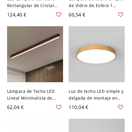
Rectangular de Cristal
de Vidrio de Esfera 1
Iluminación de Techo
Cabeza Luminaria de
124,40 €
60,54 €
Simplista para Cuarto -
Techo en Beige para
Negro 110 A 120 V 38,1 cm
Corredor - Madera 110 A
Blanco
120 V
Lámpara de Techo LED
Luz de techo LED simple y
Lineal Minimalista de
delgada de montaje en
Madera para Pasillo -
techo de metal para sala
62,04 €
110,04 €
Color Nuez 110 A 120 V
de estar - 110 A 120 V
60,96 cm Blanco
Blanco 22,86 cm