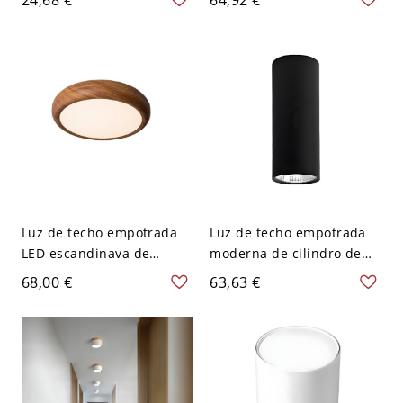
Simple para Pasillo - 110
imitación madera con
A 120 V Blanco Luz cálida
pantalla acrílica - 110 A
7w
120 V 30,48 cm Nogal
oscuro
Luz de techo empotrada
Luz de techo empotrada
LED escandinava de
moderna de cilindro de
mediados de siglo,
metal con 1 luz - Negro
68,00 €
63,63 €
acabado en nogal,
110 A 120 V 30,48 cm
redonda de perfil bajo -
Blanco
110 A 120 V 30,48 cm
Blanco