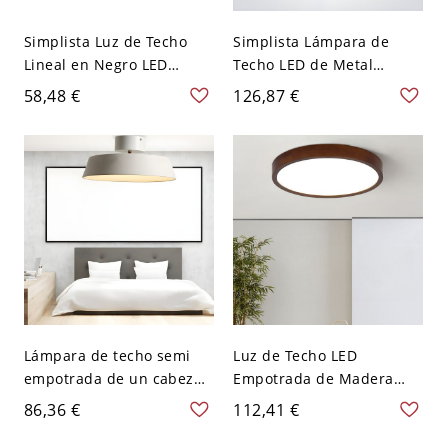
Simplista Luz de Techo
Simplista Lámpara de
Lineal en Negro LED
Techo LED de Metal
Iluminación de Techo de
Iluminación de Techo de
58,48 €
126,87 €
Metal para Cuarto - Negro
Tambor para Sala de Estar
110 A 120 V 49,53 cm
- Verde 110 A 120 V 30,48
Blanco
cm Blanco
Lámpara de techo semi
Luz de Techo LED
empotrada de un cabezal
Empotrada de Madera
en blanco metálico para
Maciza Escandinava, Fina
86,36 €
112,41 €
dormitorio, Nordic Barn
de Perfil Bajo - 110 A 120
Shade Ceiling Lighting
V 30,48 cm Redondo