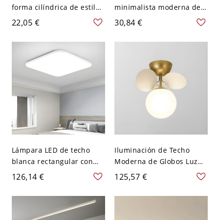
forma cilíndrica de estilo
minimalista moderna de
moderno, metal, 1 luz,
aluminio lacado con
22,05 €
30,84 €
iluminación de techo para
pantalla acrílica - Verde
restaurante - Blanco 110
110 A 120 V Blanco
A 120 V 8,89 cm Blanco
Lámpara LED de techo
Iluminación de Techo
blanca rectangular con
Moderna de Globos Luz
montaje empotrado,
de Techo Semi Empotrada
126,14 €
125,57 €
moderna, con pantalla
de Metal para Sala -
acrílica de metal blanco -
Blanco 110 A 120 V 1
110 A 120 V 39,37 cm
Blanco