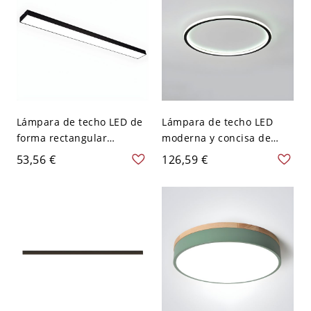
Lámpara de techo LED de
Lámpara de techo LED
forma rectangular
moderna y concisa de
moderna de aluminio con
forma redonda de
53,56 €
126,59 €
1 luz para oficina - 110 A
aluminio para dormitorio
120 V Blanco 59,69 cm
- Negro 110 A 120 V 30,48
cm Blanco