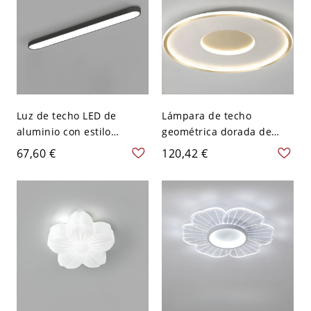
Luz de techo LED de
Lámpara de techo
aluminio con estilo
geométrica dorada de
moderno para oficina -
montaje al ras con
67,60 €
120,42 €
110 A 120 V 62,23 cm
pantalla de gel de sílice
Negro Blanco
blanco para interior - 110
A 120 V 46,99 cm Redondo
Blanco