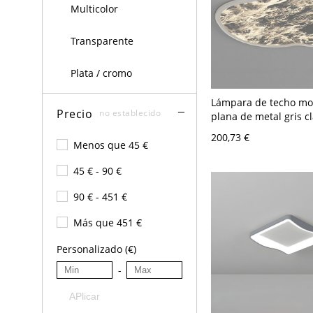
Multicolor
Transparente
Plata / cromo
Lámpara de techo m
Precio
no establecido
plana de metal gris c
1 con recinto de acríli
200,73 €
cableado duro, 110V-1
Menos que 45 €
nube
45 € - 90 €
90 € - 451 €
Más que 451 €
Personalizado (€)
-
APlicar