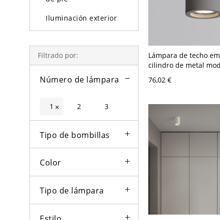
Iluminación exterior
Bombillas
Lámpara de techo em
Filtrado por:
cilindro de metal mo
pantalla de concreto 
Número de lámpara
76,02 €
V 10,16 cm Gris
1
2
3
×
Tipo de bombillas
Color
Tipo de lámpara
Estilo