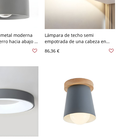
 metal moderna
Lámpara de techo semi
erro hacia abajo -
empotrada de una cabeza en
s
gris metálico para dormitorio,
86,36 €
Nordic Barn Shade Ceiling
Lighting