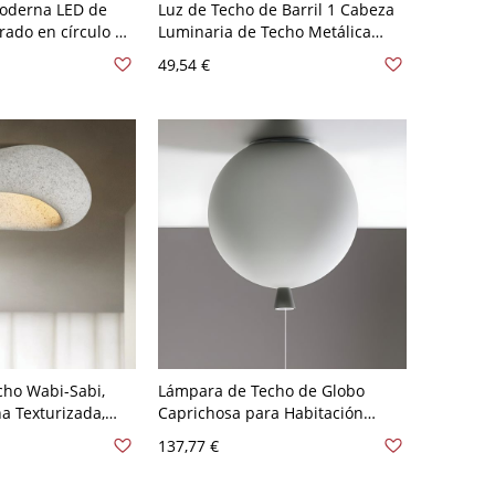
moderna LED de
Luz de Techo de Barril 1 Cabeza
ado en círculo de
Luminaria de Techo Metálica
naria elegante con
Simplista para Cocina - Gris 110
49,54 €
- 110 A 120 V
A 120 V
Blanco
ho Wabi-Sabi,
Lámpara de Techo de Globo
a Texturizada,
Caprichosa para Habitación
a de Guijarro -
Infantil y Guardería Iluminación
137,77 €
A 120 V 45,72 cm
de Vidrio Juguetona - Gris 110 A
120 V 20,32 cm