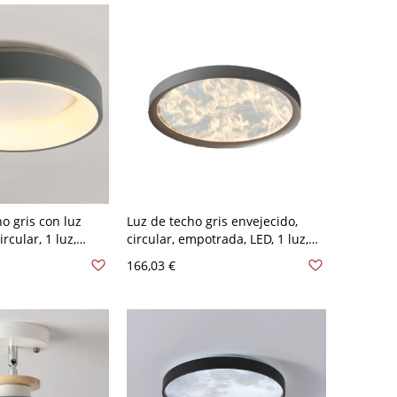
o gris con luz
Luz de techo gris envejecido,
rcular, 1 luz,
circular, empotrada, LED, 1 luz,
xiglás, metal,
dormitorio principal, 110V-120V,
166,03 €
 110V-120V
16"