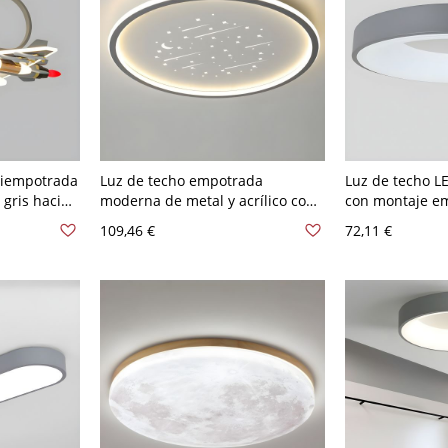
miempotrada
Luz de techo empotrada
Luz de techo 
 gris hacia
moderna de metal y acrílico con
con montaje em
bitaciones
bombilla LED incluida - 110 A 120
y pantalla acríl
109,46 €
72,11 €
V
V 40,64 cm Redondo Gris
para uso reside
V 50,8 cm Gris 