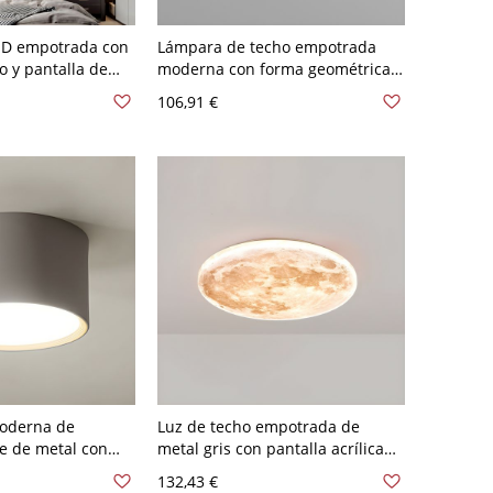
ED empotrada con
Lámpara de techo empotrada
o y pantalla de
moderna con forma geométrica
so en hogares
LED y pantalla de acrílico - Gris
106,91 €
s 110 A 120 V
110 A 120 V 41,91 cm Blanco
res
moderna de
Luz de techo empotrada de
e de metal con
metal gris con pantalla acrílica
a, incluye
gris y bombillas LED - 110 A 120 V
132,43 €
 Gris 110 A 120 V
25,4 cm