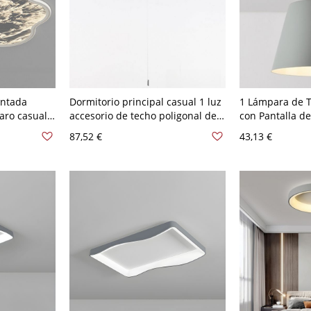
ontada
Dormitorio principal casual 1 luz
1 Lámpara de T
laro casual
accesorio de techo poligonal de
con Pantalla de
co,
polímero adaptado para
Accesorio Blan
87,52 €
43,13 €
20V, 16",
LED/incandescente/fluorescente,
Adaptado para
con pantalla de material
LED/Incandesce
polimerizado, 110V-120V, gris
110V-120V, Gris
mate