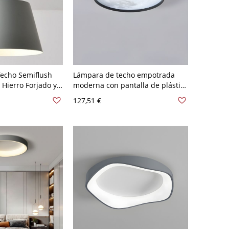
echo Semiflush
Lámpara de techo empotrada
 Hierro Forjado y
moderna con pantalla de plástico
co de Metal
gris - 1 bombilla LED incluida -
127,51 €
Negro 110 A 120 V 26,67 cm
nte/Fluorescente,
Blanco