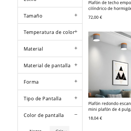
Plafón de techo empo
cilíndrico de hormigó
para pasillo - 10,16 
Tamaño
72,00 €
110 A 120 V
Temperatura de color
Material
Material de pantalla
Forma
Tipo de Pantalla
Plafón redondo escan
mini plafón de 4 pul
Color de pantalla
detalle de madera par
18,04 €
110 A 120 V Gris