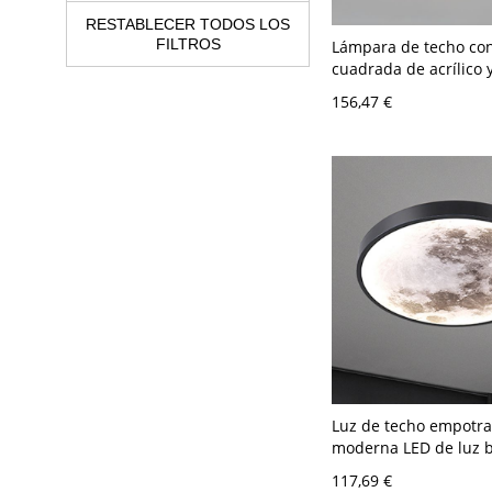
RESTABLECER TODOS LOS
FILTROS
Lámpara de techo con
cuadrada de acrílico 
LED - Luz de montaje
156,47 €
de metal de estilo mo
110 A 120 V 41,91 cm
Luz de techo empotr
moderna LED de luz 
pantalla de metal pa
117,69 €
residencial - Negro 1