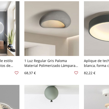
e estilo
1 Luz Regular Gris Paloma
Aplique de tech
tos de
Material Polimerizado Lámpara
blanca, forma ci
eta
de Techo Adaptada para
pantalla de ple
68,37 €
82,22 €
 V Gris
LED/Incandescente/Fluorescente
luminaria LED,
con Pantalla de Material Sintético
para Uso Residencial, 110V-120V,
12"