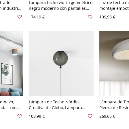
trado
Lámpara techo vidrio geométrico
Luz de techo 
n industrial
negro moderno con pantallas
montaje empotr
cm Blanco
vidrio transparente - 110 A 120 V
acrílico - Lumi
174,19 €
109,93 €
1 Piso Gris
bombillas SMD 
30,48 cm Gris 
dinavo,
Lámpara de Techo Nórdica
Lámpara de Tec
gadas con
Creativa de Globo, Lámpara
Piedra de Resin
a pasillo -
Infantil con Interruptor de
Forma Asimétric
103,99 €
269,65 €
Cuerda - Gris 110 A 120 V 25,4 cm
Gris claro 110 