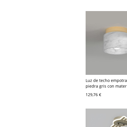
22,86 cm
Luz de techo empotr
piedra gris con mater
madera para decorac
129,76 €
hogar moderno - Mad
120 V