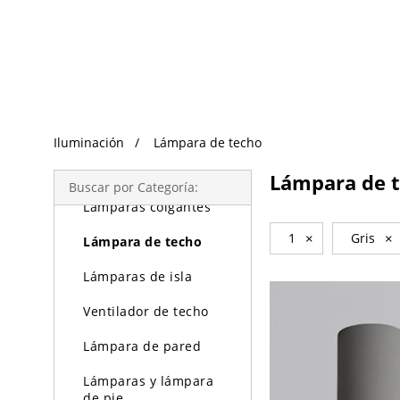
Búsqueda de Tendencias
Iluminación
Iluminación
Lámpara de techo
Lámparas de araña
Lámpara de 
Buscar por Categoría:
Lámparas colgantes
1
×
Gris
×
Lámpara de techo
Lámparas de isla
Ventilador de techo
Lámpara de pared
Lámparas y lámpara
de pie