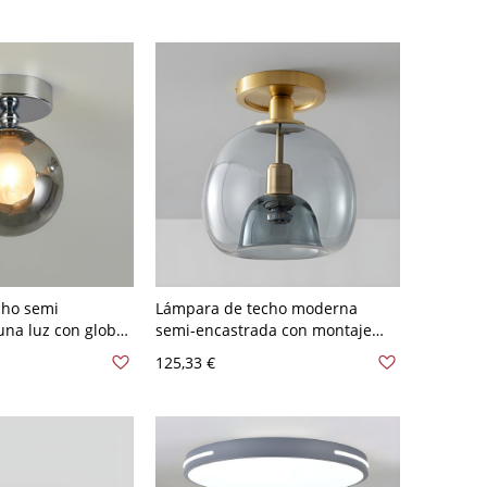
ida
cho semi
Lámpara de techo moderna
na luz con globo
semi-encastrada con montaje
mo y pantalla de
dorado geométrico y pantalla de
125,33 €
ente - 110 A 120 V
vidrio transparente - 110 A 120 V