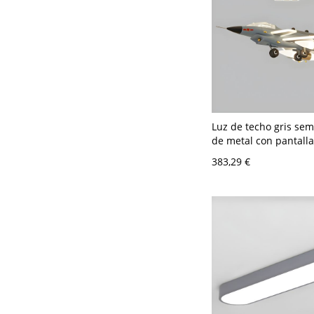
Luz de techo gris se
de metal con pantalla
abajo - Ideal para ha
383,29 €
de niños - 110 A 120 