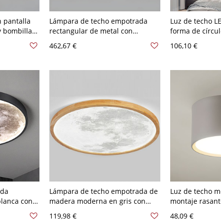
 pantalla
Lámpara de techo empotrada
Luz de techo L
y bombillas
rectangular de metal con
forma de círcul
 empotrado
bombilla LED y pantalla acrílica
acrílico para u
462,67 €
106,10 €
derno - Gris
hacia abajo - Gris 110 A 120 V
modernos - Gri
 Blanco
Blanco
45,72 cm 3 colo
ada
Lámpara de techo empotrada de
Luz de techo 
blanca con
madera moderna en gris con
montaje rasant
ra uso
bombillas LED - Color natural
pantalla acrílic
119,98 €
48,09 €
10 A 120 V
(color madera natural) 110 A 120
bombillas LED -