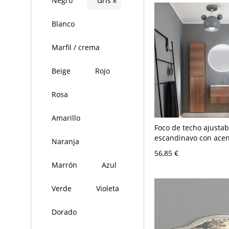
Negro
Gris
×
Blanco
Marfil / crema
Beige
Rojo
Rosa
Amarillo
Foco de techo ajustabl
escandinavo con acen
Naranja
madera natural y silu
56,85 €
juguetona - 110 A 120
Marrón
Azul
Verde
Violeta
Dorado