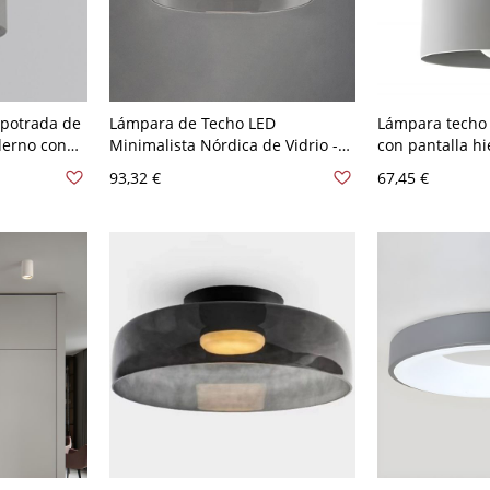
potrada de
Lámpara de Techo LED
Lámpara techo
derno con
Minimalista Nórdica de Vidrio -
con pantalla hi
- 110 A 120
Gris Humo 110 A 120 V Blanco
110 A 120 V Gri
93,32 €
67,45 €