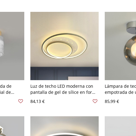
V 49,53 cm Blanco
8,89 cm Luz cál
ada de
Luz de techo LED moderna con
Lámpara de te
ial de
pantalla de gel de sílice en forma
empotrada de u
ión de
de círculo - Gris 110 A 120 V
moderno en cro
84,13 €
85,99 €
era 110 A
41,91 cm Blanco
vidrio transpar