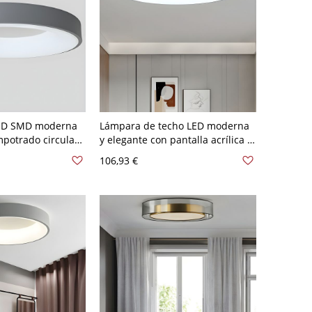
LED SMD moderna
Lámpara de techo LED moderna
potrado circular
y elegante con pantalla acrílica -
ica hacia abajo
Gris 110 A 120 V 9.1"(23cm)
106,93 €
ncial - 110 A 120
Blanco
Blanco