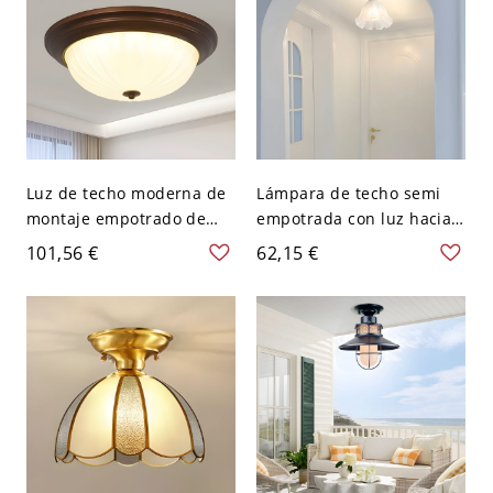
Luz de techo moderna de
Lámpara de techo semi
montaje empotrado de
empotrada con luz hacia
metal negro con pantalla
abajo de vidrio blanco
101,56 €
62,15 €
de vidrio esmerilado - 110
estilo Shabby Chic - 110 A
A 120 V 33,02 cm
120 V Con encaje