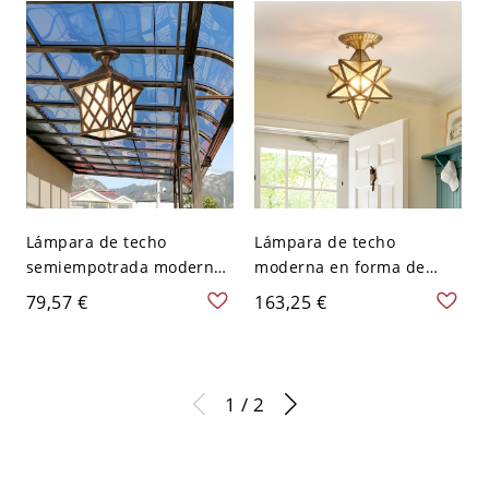
semiempotrado de 5 a 9
esmerilado - 110 A 120 V
pulgadas - Blanco
36,83 cm Luz cálida
texturizado 110 A 120 V
Lámpara de techo
Lámpara de techo
semiempotrada moderna
moderna en forma de
de linterna blanca con
estrella con acabado
79,57 €
163,25 €
pantalla de vidrio
dorado y pantalla de
esmerilado - 110 A 120 V
vidrio transparente -
Bronce 17,78 cm
Vidrio escarchado 110 A
120 V
1 / 2