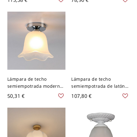
LED, con pantalla de vidrio
LED/incandescente/fluore
en estilo simplista, 110V-
scente, pantalla vitrea
120V, 13"
para uso residencial, café,
110V-120V, 8"
Lámpara de techo
Lámpara de techo
semiempotrada moderna
semiempotrada de latón
de plata con 1 pantalla de
elegante con pantalla de
50,31 €
107,80 €
vidrio - 110 A 120 V Flor
vidrio para estilo
tradicional - 110 A 120 V
Trompeta Claro y
texturizado