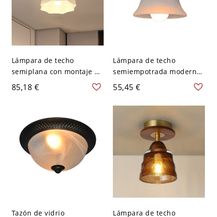
Lámpara de techo
Lámpara de techo
semiplana con montaje en
semiempotrada moderna
oro y pantalla de vidrio
de una luz en metal con
85,18 €
55,45 €
esmerilado - 110 A 120 V
pantalla metálica que
brilla hacia abajo - 110 A
120 V Estilo 5
Tazón de vidrio
Lámpara de techo