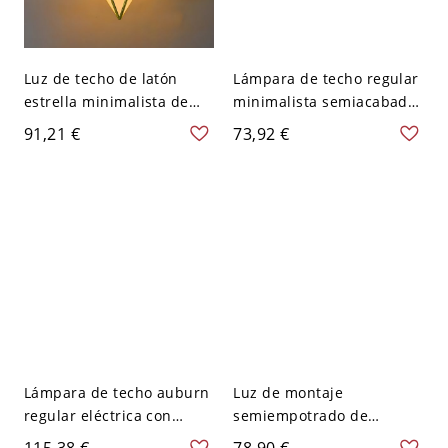
Luz de techo de latón
Lámpara de techo regular
estrella minimalista de
minimalista semiacabada
vidrio para pasillo - 110 A
adaptada para
91,21 €
73,92 €
120 V 20,32 cm Vidrio
LED/incandescente/fluore
escarchado
scente con vidrio,
cableado, 110V-120V
Lámpara de techo auburn
Luz de montaje
regular eléctrica con
semiempotrado de
cableado directo para
aleación floral,
115,38 €
78,90 €