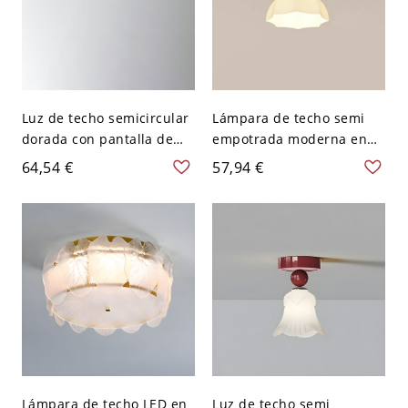
Luz de techo semicircular
Lámpara de techo semi
dorada con pantalla de
empotrada moderna en
metal para decoración
forma de cuenco de oro
64,54 €
57,94 €
residencial moderna - 110
con pantalla de vidrio
A 120 V Flor
esmerilado - 110 A 120 V
Lámpara de techo LED en
Luz de techo semi