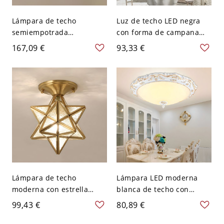
Lámpara de techo
Luz de techo LED negra
semiempotrada
con forma de campana
contemporánea dorada
tradicional y pantalla de
167,09 €
93,33 €
con pantalla de metal
vidrio esmerilado - 110 A
para hogares modernos -
120 V
110 A 120 V 26,67 cm
Lámpara de techo
Lámpara LED moderna
moderna con estrella
blanca de techo con
metálica y pantalla de
montaje empotrado en
99,43 €
80,89 €
vidrio transparente, ideal
cúpula de resina y
para montaje
pantalla de vidrio