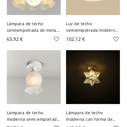
Lámpara de techo
Luz de techo
semiempotrada de metal
semiempotrada moderna
verde con pantalla de
de cilindro blanco con
63,92 €
102,12 €
vidrio esmerilado en
pantalla de vidrio
forma de flor - 110 A 120
esmerilado - 110 A 120 V
V 16,51 cm
Latón
Lámpara de techo
Lámpara de techo
moderna semi empotrada
moderna con forma de
de metal elegante con
estrella de metal y luces