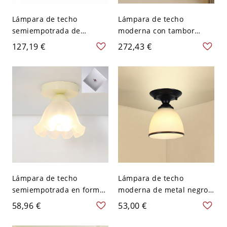
Lámpara de techo
Lámpara de techo
semiempotrada de
moderna con tambor
campana de latón con
cromado y pantalla de
127,19 €
272,43 €
pantalla de vidrio
cristal - 110 A 120 V
esmerilado - 110 A 120 V
Lámpara de techo
Lámpara de techo
semiempotrada en forma
moderna de metal negro
de flor moderna para uso
con pantalla de vidrio
58,96 €
53,00 €
residencial en color
esmerilado - 110 A 120 V
crema - 110 A 120 V 16,51
Tarro