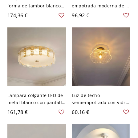
forma de tambor blanco
empotrada moderna de 1
con pantalla de vidrio
luz con pantalla de vidrio
174,36 €
96,92 €
esmerilado - 110 A 120 V
esmerilado - 110 A 120 V
40,64 cm
Flor Borgoña
Lámpara colgante LED de
Luz de techo
metal blanco con pantalla
semiempotrada con vidrio
de vidrio esmerilado -
esmerilado en forma de
161,78 €
60,16 €
forma de tambor
flor - Blanco 110 A 120 V
moderna para uso
residencial - 110 A 120 V
40,64 cm