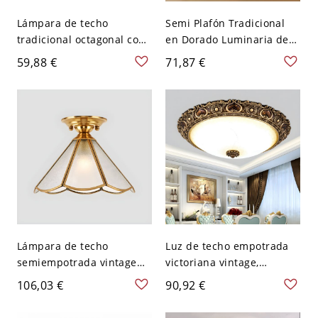
Lámpara de techo
Semi Plafón Tradicional
tradicional octagonal con
en Dorado Luminaria de
pantalla de vidrio - 110 A
Techo de Metal de Estrella
59,88 €
71,87 €
120 V Negro 22,86 cm
para Corredor - Dorado
110 A 120 V Vidrio
escarchado 20,32 cm
Lámpara de techo
Luz de techo empotrada
semiempotrada vintage
victoriana vintage,
de latón, luminaria de
lámpara LED de bronce
106,03 €
90,92 €
vidrio dorado con detalle
antiguo con pantalla de
grabado para pasillo y
vidrio esmerilado - 110 A