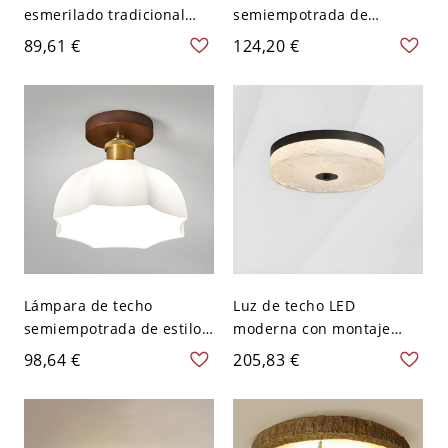
esmerilado tradicional
semiempotrada de
con luz ascendente de
madera de nogal de estilo
89,61 €
124,20 €
montaje en techo de 13
asiático con pantalla de
pulgadas - 110 A 120 V
vidrio - 110 A 120 V color
Estilo 1
caramelo
Lámpara de techo
Luz de techo LED
semiempotrada de estilo
moderna con montaje
asiático de nogal con
empotrado en círculo y
98,64 €
205,83 €
acabado dorado y
pantalla de vidrio
pantalla de vidrio blanco -
esmerilado - Negro 110 A
110 A 120 V 20,32 cm
120 V 30,48 cm
Madera de caucho