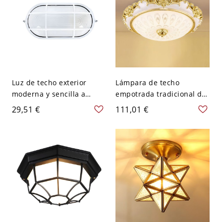
Luz de techo exterior
Lámpara de techo
moderna y sencilla a
empotrada tradicional de
prueba de agua y óxido
bombilla LED dorada con
29,51 €
111,01 €
con 1 luz - 110 A 120 V
pantalla de vidrio
Pequeño Oval
esmerilado blanco - 110 A
120 V 30,48 cm