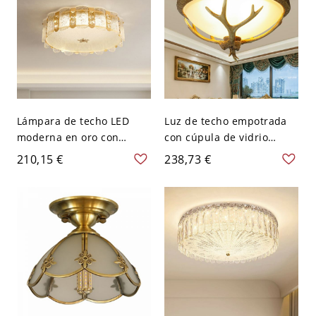
Lámpara de techo LED
Luz de techo empotrada
moderna en oro con
con cúpula de vidrio
cristal y pantalla de vidrio
esmerilado - acabado
210,15 €
238,73 €
esmerilado - 110 A 120 V
envejecido 110 A 120 V
40,64 cm
45,72 cm