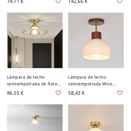
74,71 €
142,66 €
pantalla de vidrio hacia
Bi-pin semiempotrada de
abajo - Blanco 110 A 120 V
9,5 pulgadas de largo -
flor
mate 110 A 120 V
Lámpara de techo
Lámpara de techo
semiempotrada de flores
semiempotrada Wise
de latón con pantalla de
Spirit Wood Bowl con
86,55 €
58,43 €
vidrio esmerilado - 110 A
pantalla de vidrio
120 V 20,32 cm
esmerilado - Color Nuez
110 A 120 V