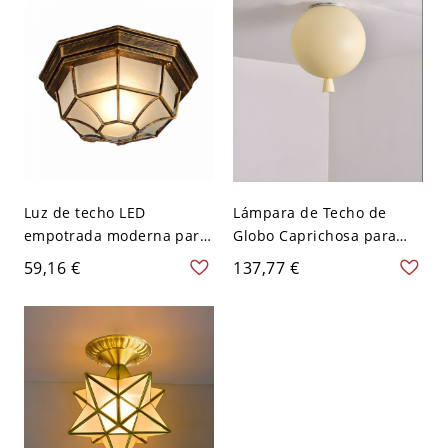
recibidor - 110 A 120 V
120 V 34,29 cm Blanco
Cono
Luz de techo LED
Lámpara de Techo de
empotrada moderna para
Globo Caprichosa para
exterior/interior, lámpara
Habitación Infantil y
59,16 €
137,77 €
impermeable
Guardería Iluminación de
negra/bronce antiguo
Vidrio Juguetona - 110 A
para porches y garajes -
120 V 20,32 cm Amarillo
Bronce 110 A 120 V 22,86
cm