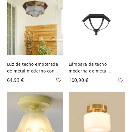
cm
Luz de techo empotrada
Lámpara de techo
de metal moderno con
moderna de metal
LED y pantalla de vidrio
semiempotrada para
64,93 €
100,90 €
esmerilado - Bronce 110 A
residencia oscura en
120 V 22,86 cm
América en categorías
máximas - Negro 110 A
120 V 33,02 cm