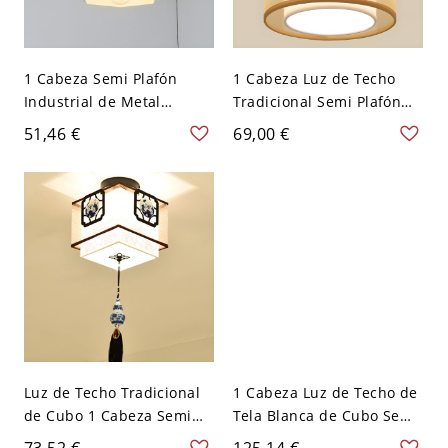
1 Cabeza Semi Plafón
1 Cabeza Luz de Techo
Industrial de Metal
Tradicional Semi Plafón
Lámpara de Techo de
de Tela Blanca para
51,46 €
69,00 €
Jaula de Diamante -
Pasillo - Blanco 110 A 120
Dorado 110 A 120 V
V Color sólido Redondo
Luz de Techo Tradicional
1 Cabeza Luz de Techo de
de Cubo 1 Cabeza Semi
Tela Blanca de Cubo Semi
Plafón de Tela en Blanco
Plafón Tradicional para
73,52 €
125,14 €