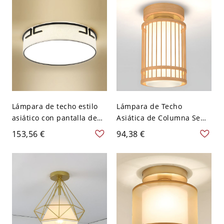
V
Lámpara de techo estilo
Lámpara de Techo
asiático con pantalla de
Asiática de Columna Semi
tela, 5 tamaños de
Plafón Único de Madera
153,56 €
94,38 €
accesorios de luz
en Beige para Corredor -
opcionales - 110 A 120 V
Madera 110 A 120 V
Tercer Gear 40,64 cm
Blanco-negro