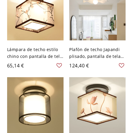
Lámpara de techo estilo
Plafón de techo Japandi
chino con pantalla de tela
plisado, pantalla de tela
para dormitorio - 110 A
con base de madera
65,14 €
124,40 €
120 V Flor de ciruelo
maciza para dormitorio y
Cuadro
pasillo - 40,64 cm 110 A
120 V