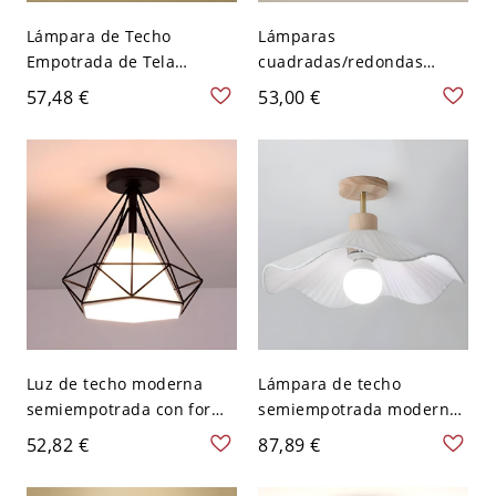
Lámpara de Techo
Lámparas
Empotrada de Tela
cuadradas/redondas
Contemporánea, Fijación
estilo asiático con
57,48 €
53,00 €
Textil Geométrica para
pantalla de tela para
Dormitorio Pasillo - Negro
vestíbulo - Cuadro 110 A
110 A 120 V Redondo
120 V Loto
Luz de techo moderna
Lámpara de techo
semiempotrada con forma
semiempotrada moderna
geométrica, pantalla de
blanca con pantalla de
52,82 €
87,89 €
tela y color de pantalla
tela en forma de campana
blanco - Negro 110 A 120
- 110 A 120 V 40,64 cm