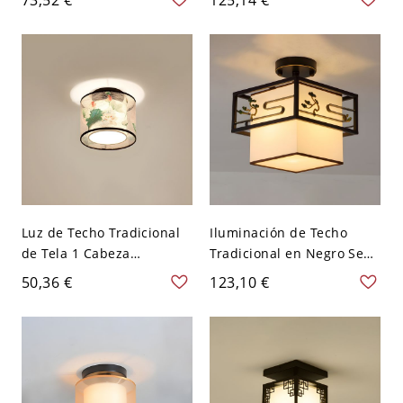
para Corredor - Blanco
Sala - Blanco 110 A 120 V
110 A 120 V
1
Luz de Techo Tradicional
Iluminación de Techo
de Tela 1 Cabeza
Tradicional en Negro Semi
Luminaria de Techo para
Plafón de Tela para Sala -
50,36 €
123,10 €
Habitación - Verde 110 A
Negro 110 A 120 V 1
120 V Sin flecos Redondo