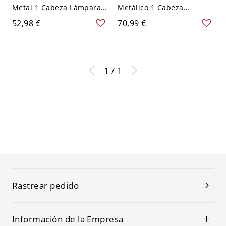
Metal 1 Cabeza Lámpara
Metálico 1 Cabeza
de Techo Semi Empotrada
Lámpara de Techo
52,98 €
70,99 €
Moderna de Rectángulo -
Asiática para Comedor -
Lino 110 A 120 V
Negro 110 A 120 V
Redondo
1 / 1
Rastrear pedido
Información de la Empresa