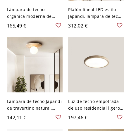
Lámpara de techo
Plafón lineal LED estilo
orgánica moderna de
Japandi, lámpara de techo
travertino de montaje al
minimalista tipo barra de
165,49 €
312,02 €
ras, plafón cilíndrico
travertino o nogal - 110 A
Japandi de madera
120 V Color Nuez
maciza para recibidor -
110 A 120 V 12,7 cm Color
Nuez
Lámpara de techo Japandi
Luz de techo empotrada
de travertino natural,
de uso residencial ligero,
accesorio de piedra
moderna de piedra
142,11 €
197,46 €
orgánica con globo de
sinterizada y acrílico,
vidrio - 110 A 120 V
lámpara LED, 110V-120V,