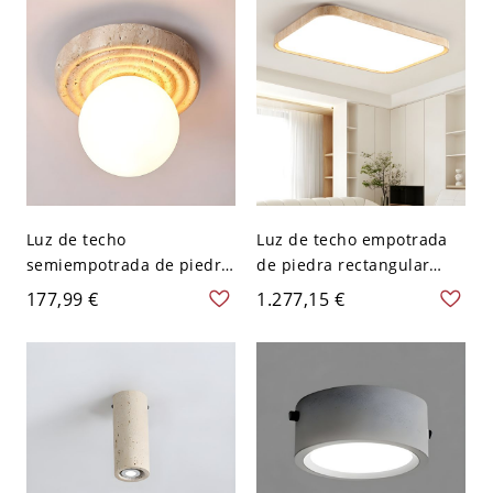
pulgadas - 110 A 120 V
120 V
Luz de techo
Luz de techo empotrada
semiempotrada de piedra
de piedra rectangular
natural en estilo moderno
amarilla con pantalla
177,99 €
1.277,15 €
con pantalla de vidrio
acrílica en estilo moderno
blanco - 110 A 120 V
- 110 A 120 V