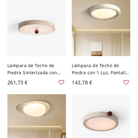
Madera Círculo
15", tres niveles (luz
cálida/blanca/neutra
regulable)
Lámpara de Techo de
Lámpara de Techo de
Piedra Sinterizada con
Piedra con 1 Luz, Pantalla
Pantalla de Lucite LED,
de Lucite, Estilo Moderno
261,73 €
143,78 €
Montaje Plano para
para Uso Residencial,
Dormitorio Estilo
Lámpara LED, 110V-120V,
Minimalista, 110V-120V,
12", Tres Niveles (Luz
Tres Niveles (Luz
Cálida/Blanca/Neutra
Cálida/Blanca/Neutra
Regulable)
Regulable), 15.5"