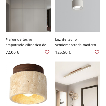
Plafón de techo
Luz de techo
empotrado cilíndrico de
semiempotrada moderna
hormigón industrial para
de cilindro de piedra con
72,00 €
125,50 €
pasillo - 10,16 cm Blanco
pantalla de piedra hacia
110 A 120 V
abajo - Blanco 110 A 120 V