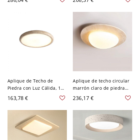
para uso residencial,
sinterizada 1 luz con
110V-120V, tres niveles
pantalla de resina,
(luz cálida/blanca/neutra
adaptada para luminaria
de atenuación)
LED, uso residencial, 110V-
120V, 12"
Aplique de Techo de
Aplique de techo circular
Piedra con Luz Cálida, 1
marrón claro de piedra
Luz, Pantalla de Plexiglás,
con 1 luz, luminaria LED,
163,78 €
236,17 €
Montaje Superficial LED
montaje superficial para
para Uso Residencial,
uso residencial, 110V-
110V-120V, 15"
120V, tres niveles (luz
cálida/blanca/neutra de
atenuación)