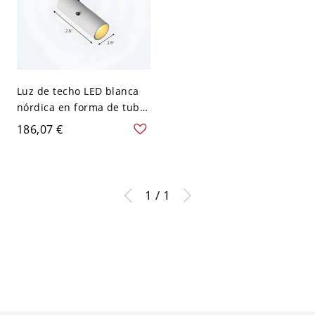
Luz de techo LED blanca
nórdica en forma de tubo
de cemento semi
186,07 €
empotrada - 110 A 120 V 1
Blanco
1 / 1