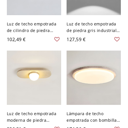
Luz de techo empotrada
Luz de techo empotrada
de cilindro de piedra
de piedra gris industrial
beige con pantalla hacia
para uso residencial - 110
102,49 €
127,59 €
abajo para uso
A 120 V Blanco
residencial - 110 A 120 V
16,51 cm
Luz de techo empotrada
Lámpara de techo
moderna de piedra
empotrada con bombillas
rectangular beige con
LED de círculo de piedra y