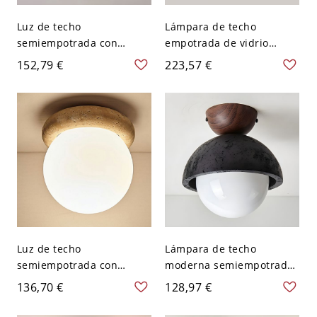
Luz de techo
Lámpara de techo
semiempotrada con
empotrada de vidrio
círculo de piedra caqui y
blanco con globo de
152,79 €
223,57 €
pantalla de piedra blanca
mármol caqui y material
- Estilo asiático - 110 A
de piedra - 110 A 120 V
120 V
17,78 cm
Luz de techo
Lámpara de techo
semiempotrada con
moderna semiempotrada
círculo de piedra caqui y
con tazón de piedra negra
136,70 €
128,97 €
pantalla de vidrio blanco
y pantalla de vidrio
para tamaños de 5 a 9
blanco con bi-pin - 110 A