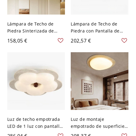
Lámpara de Techo de
Lámpara de Techo de
Piedra Sinterizada de
Piedra con Pantalla de
Forma Regular con 1 Luz,
Tiza 1 Luz Montaje Plano
158,05 €
202,57 €
Pantalla de Lucite, LED,
Moderno para Dormitorio
Montaje Plano para Uso
LED, 110V-120V, 15",
Residencial, 110V-120V,
Tercera Marcha (Luz
14", Tercera Marcha (Luz
Cálida/Blanca/Neutra de
Cálida/Blanca/Neutra de
Regulación), Recta
Regulación)
Luz de techo empotrada
Luz de montaje
LED de 1 luz con pantalla
empotrado de superficie
de lucita floral de piedra
simétrica de piedra
286,04 €
208,37 €