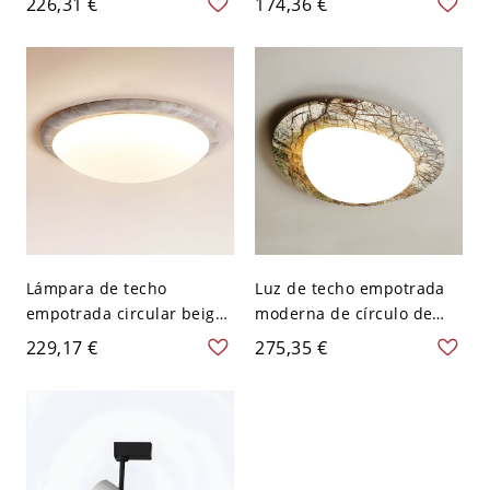
226,31 €
174,36 €
pantalla acrílica blanca -
pantalla blanca para
110 A 120 V 27,94 cm
decoración de hogar
moderno - 110 A 120 V
26,67 cm
Lámpara de techo
Luz de techo empotrada
empotrada circular beige
moderna de círculo de
elegante con pantalla
piedra beige con pantalla
229,17 €
275,35 €
acrílica y bombillas LED -
acrílica - 110 A 120 V
110 A 120 V 33,02 cm
31,75 cm