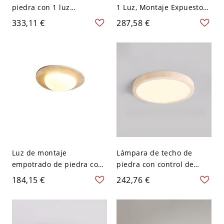
piedra con 1 luz
1 Luz, Montaje Expuesto
empotrada y pantalla de
Simétrico con Pantalla de
333,11 €
287,58 €
PMMA, LED para uso
Compuesto Polimérico y
residencial, 110V-120V,
Conexión Eléctrica Directa
tres niveles (luz
- 110 A 120 V 31,75 cm
cálida/blanca/neutra de
atenuación), pequeña
Luz de montaje
Lámpara de techo de
empotrado de piedra con
piedra con control de
control suave de
atenuación suave, 1 luz,
184,15 €
242,76 €
atenuación, pantalla
forma circular, pantalla
sintética, forma rectilínea,
de plexiglás y montaje
1 luz LED empotrada,
plano cableado, 110V-
110V-120V, 12.5"
120V, 15"