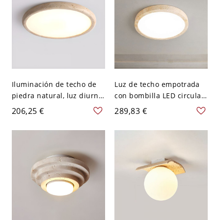
Iluminación de techo de
Luz de techo empotrada
piedra natural, luz diurna,
con bombilla LED circular
110V-120V, 15"
de piedra natural y
206,25 €
289,83 €
pantalla de acrílico - 110
A 120 V 38,1 cm