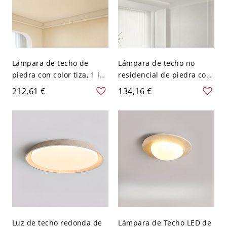
Lámpara de techo de
Lámpara de techo no
piedra con color tiza, 1 luz
residencial de piedra con
LED, pantalla de PMMA en
pantalla de tiza, forma
212,61 €
134,16 €
estilo simplista, conexión
redonda, 1 luz LED
eléctrica directa, 110V-
empotrada, 110V-120V, 14"
120V, 16.5", cuadrada
Luz de techo redonda de
Lámpara de Techo LED de