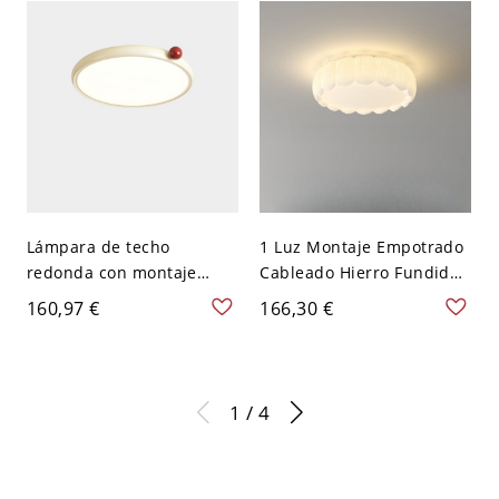
110V-120V
lámpara LED, 110V-120V
Lámpara de techo
1 Luz Montaje Empotrado
redonda con montaje
Cableado Hierro Fundido
expuesto, fijación de
Blanco con Pantalla de
160,97 €
166,30 €
hierro fundido y pantalla
Plexiglás Adaptada para
de lucite, 110V-120V, 12"
LED, 110V-120V, Redonda
1 / 4