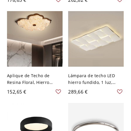
LED Empotrado, Estilo
Empotrado Moderno,
Moderno, 110V-120V, Tres
110V-120V, Tres Niveles
Niveles (Luz
(Luz Cálida/Blanca/Neutra
Cálida/Blanca/Neutra de
de Atenuación),
Regulación), Rectangular,
Rectangular
35.5" (90cm)
Aplique de Techo de
Lámpara de techo LED
Resina Floral, Hierro
hierro fundido, 1 luz,
Fundido, 1 Luz LED de
pantalla plexiglás, 3
152,65 €
289,66 €
Montaje Superficial para
niveles
Uso Residencial, 110V-
(cálida/blanca/neutra),
120V, Tercera Marcha (Luz
110V-120V, rectangular
Cálida/Blanca/Neutra de
Regulación), Café, 16"