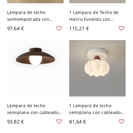
Lámpara de techo
1 Lámpara de Techo de
semiempotrada con
Hierro Fundido con
pantalla de cristal de roca
Pantalla de Lucite para
97,64 €
115,21 €
y accesorio dorado, 110V-
Uso Residencial Adaptada
120V
para LED en un Estilo
Moderno, 110V-120V,
Redonda
Lámpara de techo
1 Lámpara de techo
semiplana con cableado
semiplana con cableado
duro para uso residencial,
duro de acrílico con
93,82 €
81,64 €
adaptada para bi-pin con
adaptador de hierro
fijación de hierro fundido,
fundido blanco para