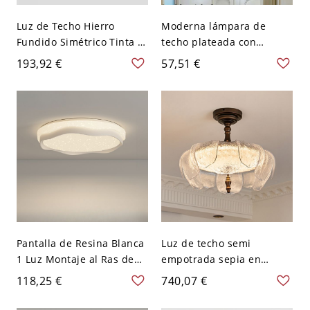
Luz de Techo Hierro
Moderna lámpara de
Fundido Simétrico Tinta 1
techo plateada con
Luz Montaje Superficial,
pantalla de vidrio
193,92 €
57,51 €
Conexión Eléctrica Directa
transparente para sala de
para Dormitorio Principal,
estar - 110 A 120 V 15,24
110V-120V, 12", Tercera
cm Geométría
Marcha (Luz
Cálida/Blanca/Neutra
Regulable)
Pantalla de Resina Blanca
Luz de techo semi
1 Luz Montaje al Ras de
empotrada sepia en
Hierro Fundido para Sala,
hierro fundido, control de
118,25 €
740,07 €
Conexión Eléctrica
atenuación suave,
Directa, 110V-120V,
pantalla vítrea, forma