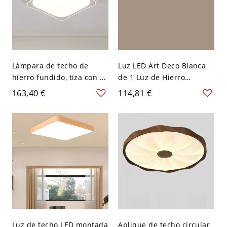
Lámpara de techo de
Luz LED Art Deco Blanca
hierro fundido, tiza con 1
de 1 Luz de Hierro
luz, estilo simple, pantalla
Fundido Redonda para
163,40 €
114,81 €
de acrílico, conexión
Dormitorio Principal,
eléctrica directa para uso
110V-120V, 13"
residencial, cuadrada,
110V-120V, 20"
Luz de techo LED montada
Aplique de techo circular