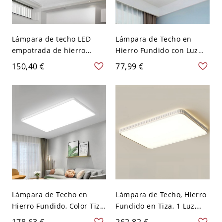
Lámpara de techo LED
Lámpara de Techo en
empotrada de hierro
Hierro Fundido con Luz
fundido ligero Chalk 1 con
Pura, Tiza 1 Luz, Pantalla
150,40 €
77,99 €
luz pura y pantalla de
de Acrílico, LED
acrílico, 110V-120V,
Empotrado, 110V-120V,
rectangular
Redonda
Lámpara de Techo en
Lámpara de Techo, Hierro
Hierro Fundido, Color Tiza,
Fundido en Tiza, 1 Luz,
1 Luz, Pantalla Acrílica,
Pantalla Acrílica, LED
178,63 €
262,82 €