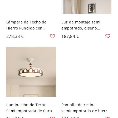
Lámpara de Techo de
Luz de montaje semi
Hierro Fundido con
empotrado, diseño
Regulación Continua por
circular blanco de hierro
278,38 €
187,84 €
Control Remoto 1 Luz
fundido con 1 luz, estilo
Estilo Simple para Uso
simplista, conexión
Residencial, Lámpara LED
eléctrica directa, 110V-
con Pantalla de Plexiglás,
120V
110V-120V, 43.5"
Iluminación de Techo
Pantalla de resina
Semiempotrada de Cacao,
semiempotrada de hierro
Material de Hierro
fundido en tiza con 1 luz