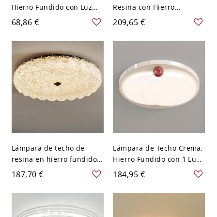
Hierro Fundido con Luz
Resina con Hierro
Blanca, 1 Luz, Pantalla de
Fundido, Control Remoto
68,86 €
209,65 €
Plexiglás, Lámpara LED,
Regulable sin Escalones,
Montaje Superficial, 110V-
Tinta Angular 1 Luz, Luz
120V, Redondo, 16"
LED, 110V-120V
Lámpara de techo de
Lámpara de Techo Crema,
resina en hierro fundido
Hierro Fundido con 1 Luz,
con forma angular, color
Pantalla Acrílica para
187,70 €
184,95 €
tinta, 1 luz, LED, montaje
Salón, Estilo LED Simple,
superficial, 110V-120V,
110V-120V, Tercera
tres niveles (luz
Marcha (Luz
cálida/blanca/neutra de
Cálida/Blanca/Neutra