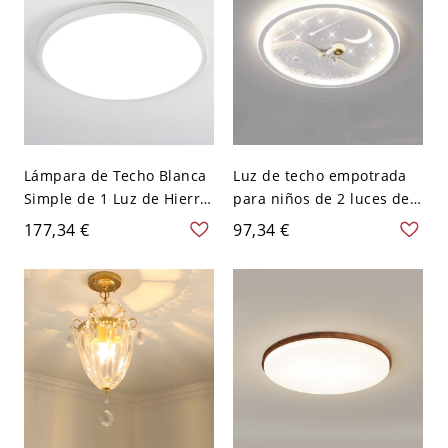
Lámpara de Techo Blanca
Luz de techo empotrada
Simple de 1 Luz de Hierro
para niños de 2 luces de
Fundido, Montaje Plano
hierro fundido/metal
177,34 €
97,34 €
con Regulación Continua,
circular/angular - 110 A
110V-120V, 12", Redonda
120 V Luna y estrellas