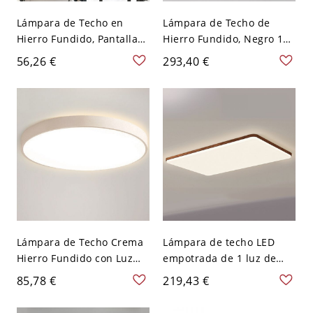
Lámpara de Techo en
Lámpara de Techo de
Hierro Fundido, Pantalla
Hierro Fundido, Negro 1
Acrílica de 1 Luz LED
Luz Pantalla Acrílica LED
56,26 €
293,40 €
Empotrada con Estilo
Empotrada con Estilo
Moderno, 110V-120V, Tres
Moderno, 110V-120V, Tres
Niveles (Luz
Niveles (Luz
Cálida/Blanca/Neutra
Cálida/Blanca/Neutra de
Regulable), 16"
Regulación), Rectangular,
35.5" (90cm)
Lámpara de Techo Crema
Lámpara de techo LED
Hierro Fundido con Luz
empotrada de 1 luz de
Pura, 1 Luz Pantalla
hierro fundido con
85,78 €
219,43 €
Acrílica Led Empotrada,
pantalla acrílica para uso
110V-120V
residencial, 110V-120V,