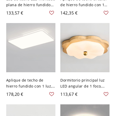
plana de hierro fundido
de hierro fundido con 1
Art Deco de 1 luz para
luz, lámpara LED, pantalla
133,57 €
142,35 €
salón con conexión
de resina, montaje plano
eléctrica directa,
para uso residencial,
cuadrada, 110V-120V,
110V-120V, 19.5"
19.5"
Aplique de techo de
Dormitorio principal luz
hierro fundido con 1 luz,
LED angular de 1 foco,
color tiza, luz LED,
montaje expuesto de
178,20 €
113,67 €
pantalla de polímero,
hierro fundido con
forma simétrica para uso
pantalla de plástico, 110V-
residencial, 110V-120V,
120V, 11", natural
35.5"