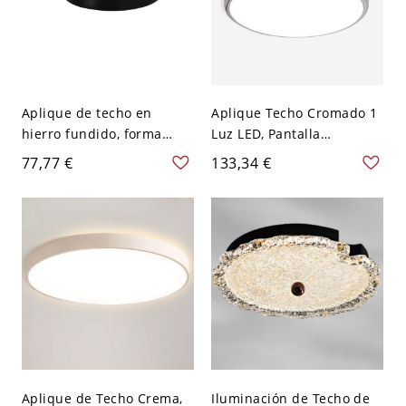
Aplique de techo en
Aplique Techo Cromado 1
hierro fundido, forma
Luz LED, Pantalla
angular, color tinta, 1 luz,
Plexiglás, 110V-120V, Luz
77,77 €
133,34 €
pantalla de plexiglás,
Cálida/Blanca/Neutra,
luminaria LED, montaje
19.5"
superficial, 110V-120V,
tres niveles (luz
cálida/blanca/neutra de
atenuación)
Aplique de Techo Crema,
Iluminación de Techo de