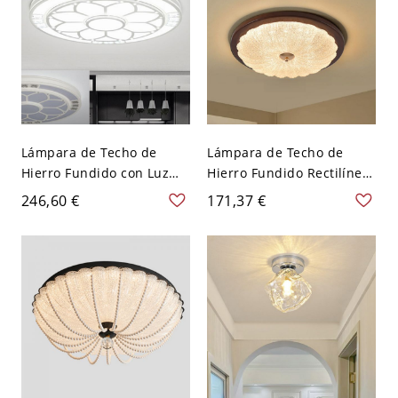
atenuación), 16"
Regulable), Redonda, 16"
Lámpara de Techo de
Lámpara de Techo de
Hierro Fundido con Luz
Hierro Fundido Rectilínea
Fría, Pantalla PMMA
1 Luz Pantalla Acrílica
246,60 €
171,37 €
Blanca Simétrica de 1 Luz
para Dormitorio LED
para Sala, 110V-120V,
Empotrada, 110V-120V,
23.5"
12", Tres Niveles (Luz
Cálida/Blanca/Neutra
Regulable)