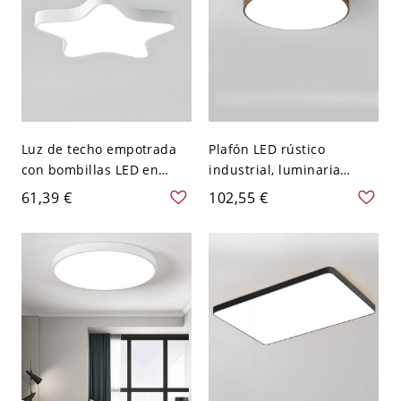
Luz de techo empotrada
Plafón LED rústico
con bombillas LED en
industrial, luminaria
forma de estrella acrílica
redonda de perfil bajo
61,39 €
102,55 €
blanca para niños -
con acabado bronce falso
Blanco 110 A 120 V 30,48
- 110 A 120 V 22,86 cm
cm Blanco
Blanco