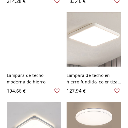
214,28 €
183,46 €
Fundido, 1 Luz Estilo
estilo simple para
Moderno Poligonal,
dormitorio principal,
Conexión Eléctrica
110V-120V, 15"
Directa, 110V-120V
Lámpara de techo
Lámpara de techo en
moderna de hierro
hierro fundido, color tiza,
fundido, pantalla
1 luz, estilo moderno para
194,66 €
127,94 €
poligonal, 1 luz, 3 niveles
dormitorio principal con
(cálida/blanca/neutra),
pantalla acrílica, conexión
110V-120V
eléctrica directa,
cuadrada, 110V-120V, 12"