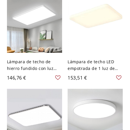
tres niveles (luz
cálida/blanca/neutra de
atenuación), rectangular
Lámpara de techo de
Lámpara de techo LED
hierro fundido con luz
empotrada de 1 luz de
pura, color tiza, 1 luz,
hierro fundido con
146,76 €
153,51 €
pantalla acrílica, LED
pantalla acrílica, 110V-
empotrado, 110V-120V,
120V, tres niveles (luz
rectangular
cálida/blanca/neutra de
atenuación), rectangular