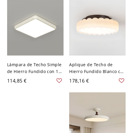
Redondo
rectilínea, 1 luz, 110V-
120V
Lámpara de Techo Simple
Aplique de Techo de
de Hierro Fundido con 1
Hierro Fundido Blanco con
Luz para Uso Residencial
Flor, 1 Luz LED Estilo
114,85 €
178,16 €
con LED y Pantalla de
Minimalista para
Plexiglás, 110V-120V, 16",
Dormitorio Principal,
Cuadrada
110V-120V, 15"