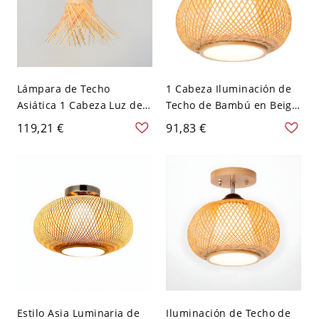
Lámpara de Techo
1 Cabeza Iluminación de
Asiática 1 Cabeza Luz de
Techo de Bambú en Beige
Techo Semi Rasante de
Luz de Techo Semi
119,21 €
91,83 €
Bambú en Beige - Madera
Empotrada Asiática de
110 A 120 V Sputnik
Linterna - Madera 110 A
120 V 35,56 cm
Estilo Asia Luminaria de
Iluminación de Techo de