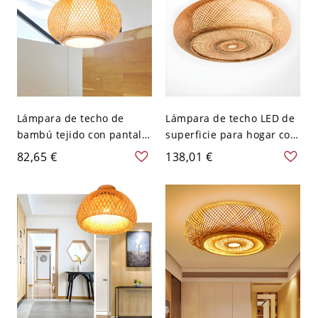
Lámpara de techo de
Lámpara de techo LED de
bambú tejido con pantalla
superficie para hogar con
interior de cuerno, estilo
pantalla de bambú - 110 A
82,65 €
138,01 €
asiático, montaje semi
120 V 35,56 cm
empotrado de madera, 1
cabeza y 10" de ancho