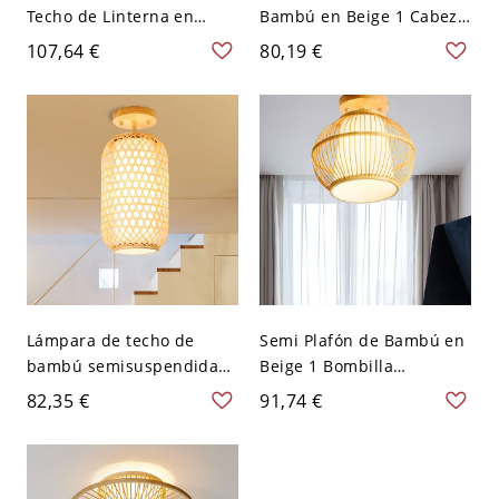
Techo de Linterna en
Bambú en Beige 1 Cabeza
Beige Semi Plafón de
Semi Plafón Asiático de
107,64 €
80,19 €
Bambú 1 Cabeza para
Linterna de Sala de Té -
Comedor - Madera 110 A
Madera 110 A 120 V 25,4
120 V 40,64 cm
cm
Lámpara de techo de
Semi Plafón de Bambú en
bambú semisuspendida
Beige 1 Bombilla
simple y alargada de 1 luz
Iluminación de Techo
82,35 €
91,74 €
para sala de estar en
Asiáticaen Forma de Jaula
madera con pantalla de
de Globo para Salón -
tela en el interior
Madera 110 A 120 V