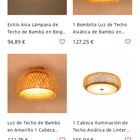
Estilo Asia Lámpara de
1 Bombilla Luz de Techo
Techo de Bambú en Beige
Asiática de Bambú en
Luz de Techo Única de
Amarillo Semi Plafón de
94,89 €
127,25 €
Tambor - Madera 110 A
Domo para Comedor -
120 V 40,64 cm
Amarillo 110 A 120 V 30,48
cm
Luz de Techo de Bambú
1 Cabeza Iluminación de
en Amarillo 1 Cabeza
Techo Asiática de Linterna
Semi Plafón Asiático de
Luz de Techo de Bambú
122,78 €
156,94 €