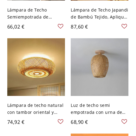
Lámpara de Techo
Lámpara de Techo Japandi
Semiempotrada de
de Bambú Tejido, Aplique
Bambú Tejido a Mano,
de Jaula de Ratán Natural
66,02 €
87,60 €
Iluminación de Jaula
para Iluminación
Domo Bohemia para
Ambiental Cálida -
Entrada y Dormitorio - 110
Madera 110 A 120 V 40,64
A 120 V 30,48 cm
cm
Lámpara de techo natural
Luz de techo semi
con tambor oriental y
empotrada con urna de
pantalla de tela, 110V-
bambú rústico, pantalla
74,92 €
68,90 €
120V, 16"
de madera y dirección
hacia abajo - 110 A 120 V