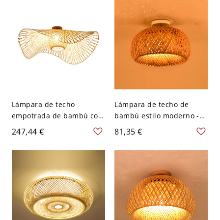
Lámpara de techo
Lámpara de techo de
empotrada de bambú con
bambú estilo moderno -
1 luz, accesorio de
110 A 120 V Domo
247,44 €
81,35 €
lámpara de techo cercano
a Asia - 110 A 120 V 54,61
cm