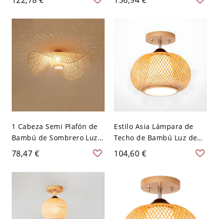
Domo para Comedor -
para Sala - Beige 110 A
Amarillo 110 A 120 V 30,48
120 V 40,64 cm
cm
1 Cabeza Semi Plafón de
Estilo Asia Lámpara de
Bambú de Sombrero Luz
Techo de Bambú Luz de
de Techo Asiática de Color
Techo en Beige para Sala
78,47 €
104,60 €
de Lino - Lino 110 A 120 V
de Té - Madera 110 A 120
48,26 cm
V Globo