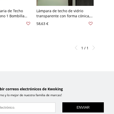
aria de Techo
Lámpara de techo de vidrio
ono 1 Bombilla
transparente con forma cónica,
Semi Empotrada
estilo vintage, 1 luz, montaje
58,63 €
 110 A 120 V
semi empotrado en el pasillo, en
óxido
1 / 1
ibir correos electrónicos de Kwoking
mo y lo mejor de nuestra familia de marcas!
ENVIAR