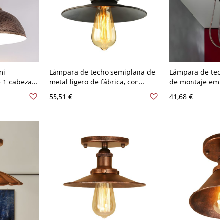
mi
Lámpara de techo semiplana de
Lámpara de tec
 1 cabeza
metal ligero de fábrica, con
de montaje em
 pantalla
forma de cono oxidado, para
cabeza única c
55,51 €
41,68 €
ra
iluminación de porche
de bombilla an
óxido - 110 A 1