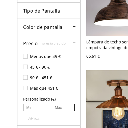
Tipo de Pantalla
Color de pantalla
Lámpara de techo se
Precio
no establecido
empotrada vintage de
de 11.5" de ancho con
65,61 €
Menos que 45 €
metálica en óxido pa
restaurante
45 € - 90 €
90 € - 451 €
Más que 451 €
Personalizado (€)
-
APlicar