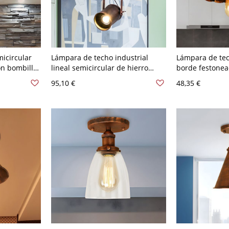
icircular
Lámpara de techo industrial
Lámpara de tec
on bombilla
lineal semicircular de hierro
borde festonea
n óxido
forjado con foco rotativo y
bombilla, ilum
95,10 €
48,35 €
acabado en óxido
empotrada metá