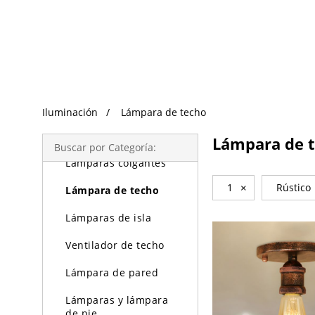
Búsqueda de Tendencias
Iluminación
Iluminación
Lámpara de techo
Lámparas de araña
Lámpara de 
Buscar por Categoría:
Lámparas colgantes
1
×
Rústico
Lámpara de techo
Lámparas de isla
Ventilador de techo
Lámpara de pared
Lámparas y lámpara
de pie