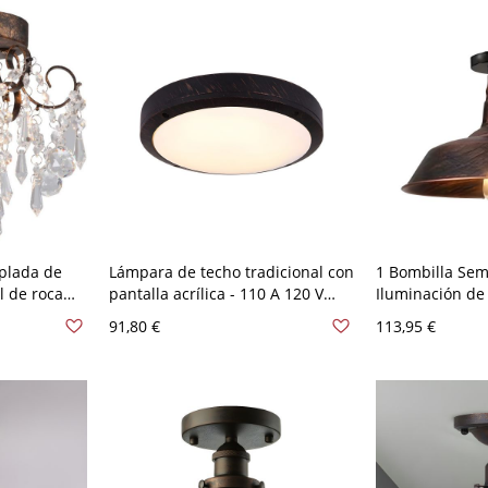
plada de
Lámpara de techo tradicional con
1 Bombilla Sem
l de roca
pantalla acrílica - 110 A 120 V
Iluminación de 
leado duro
Rústico Redondo
de Tapa de Olla
91,80 €
113,95 €
uorescente,
120 V 25,4 cm