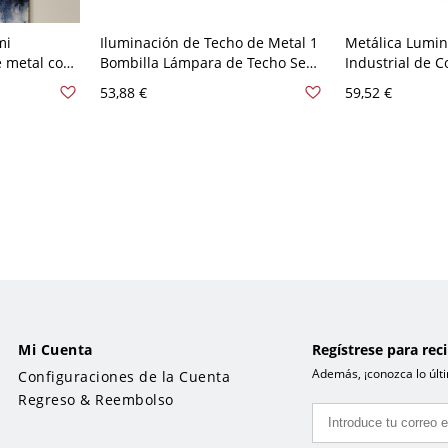
mi
Iluminación de Techo de Metal 1
Metálica Lumin
 metal con
Bombilla Lámpara de Techo Semi
Industrial de C
a sola
Empotrada Acampanada
Luz de Techo 
53,88 €
59,52 €
ra balcón
Industrial para Porche - Rústico
para Corredor -
110 A 120 V
Rústico
Mi Cuenta
Regístrese para rec
Además, ¡conozca lo últi
Configuraciones de la Cuenta
Regreso & Reembolso