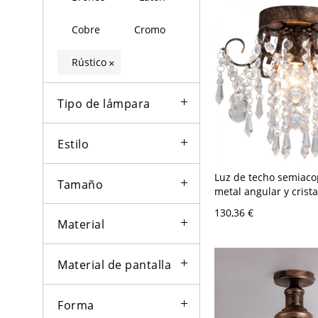
Cobre
Cromo
Rústico
×
Tipo de lámpara
Estilo
Luz de techo semiaco
Tamaño
metal angular y crista
transparente con cab
130,36 €
LED/incandescente/fl
Material
óxido, 110V-120V
Material de pantalla
Forma