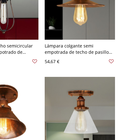
ho semicircular
Lámpara colgante semi
potrado de
empotrada de techo de pasillo
on jaula en forma
de platillo vintage de metal único
54,67 €
tigua de metal en
con óxido y una sola bombilla
20 V Rústico