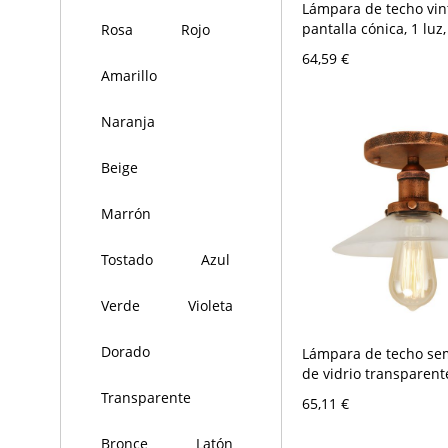
Lámpara de techo vin
pantalla cónica, 1 luz
Rosa
Rojo
en óxido, montaje se
64,59 €
empotrado
Amarillo
Naranja
Beige
Marrón
Tostado
Azul
Verde
Violeta
Dorado
Lámpara de techo se
de vidrio transparent
cabeza única y acaba
Transparente
65,11 €
Bronce
Latón