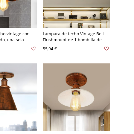
ho vintage con
Lámpara de techo Vintage Bell
do, una sola
Flushmount de 1 bombilla de
inación semi
vidrio transparente en óxido
55,94 €
lica en óxido
para sala de estar