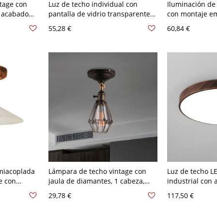
tage con
Luz de techo individual con
Iluminación de
, acabado
pantalla de vidrio transparente
con montaje e
mi
vintage, semi empotrada en
pantalla cónica
55,28 €
60,84 €
óxido
industrial de 1
miacoplada
Lámpara de techo vintage con
Luz de techo 
e con
jaula de diamantes, 1 cabeza,
industrial con
do en óxido
montaje semi empotrado
oxidado y pantal
29,78 €
117,50 €
metálico en óxido
110 A 120 V 30
Rústico