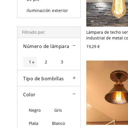
Iluminación exterior
Bombillas
Lámpara de techo sem
Filtrado por:
industrial de metal c
desnuda y 1 cabeza e
Número de lámpara
19,29 €
1
2
3
×
Tipo de bombillas
Color
Negro
Gris
Plata
Blanco