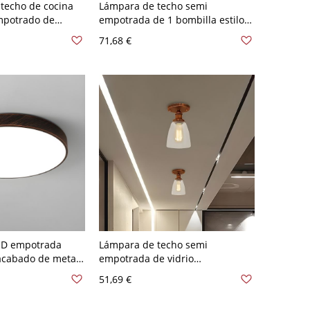
 techo de cocina
Lámpara de techo semi
mpotrado de
empotrada de 1 bombilla estilo
 metálica
vintage para restaurante con
71,68 €
 luz en óxido
pantalla de vidrio opalino en
forma de cono en color óxido
LED empotrada
Lámpara de techo semi
 acabado de metal
empotrada de vidrio
la de acrílico -
transparente para granja con
51,69 €
,48 cm Blanco
campana rústica para pasillo