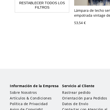
RESTABLECER TODOS LOS
FILTROS
Lámpara de techo se
empotrada vintage de
forma de concha y un
53,54 €
bombilla en óxido pa
Información de la Empresa
Servicio al Cliente
Sobre Nosotros
Rastrear pedido
Artículos & Condiciones
Orientación para Pedidos
Política de Privacidad
Datos de Envío
Aviso de Copyright
Contactar con Atención al