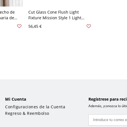
Techo de
Cut Glass Cone Flush Light
aria de
Fixture Mission Style 1 Light
la para
Bronze Finish Rhombus/Leaf
56,45 €
 A 120 V
Patterned Ceiling Mount - 110 A
120 V Bronce Rombo
Mi Cuenta
Regístrese para rec
Además, ¡conozca lo últi
Configuraciones de la Cuenta
Regreso & Reembolso