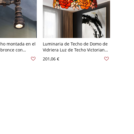
cho montada en el
Luminaria de Techo de Domo de
 bronce con
Vidriera Luz de Techo Victoriana
, 1 bombilla,
1 Cabeza en Bronce para Cuarto
201,06 €
mi empotrada tipo
- Bronce 110 A 120 V Flor
 roja - 110 A 120 V