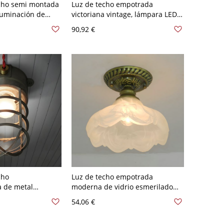
cho semi montada
Luz de techo empotrada
iluminación de
victoriana vintage, lámpara LED
de bronce metálico
de bronce antiguo con pantalla
90,92 €
para pasillo con
de vidrio esmerilado - 110 A 120
V 34,29 cm Blanco
cho
Luz de techo empotrada
 de metal
moderna de vidrio esmerilado
ro moderno con
blanco con construcción de
54,06 €
rio transparente -
hierro fundido - Bronce 110 A
120 V