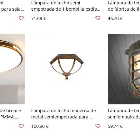
mi
Lámpara de techo semi
Lámpara de te
 para sala
empotrada de 1 bombilla estilo
de fábrica de 
 hierro con
vintage para restaurante con
tubería curva 
71,68 €
46,70 €
bo de 1
pantalla de vidrio opalino en
con 1 bombilla 
forma de cono en bronce
válvula roja
 de bronce
Lámpara de techo moderna de
Lámpara de te
e PMMA,
metal semiempotrada para
semiempotrada
ncial, LED,
residencia oscura en América en
industrial neg
100,90 €
59,74 €
0V-120V,
categorías máximas - Bronce 110
pantalla de vid
A 120 V 33,02 cm
110 A 120 V