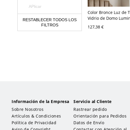
APlicar
Color Bronce Luz de 
Vidrio de Domo Lumin
RESTABLECER TODOS LOS
Techo Tifany 1 Bombil
FILTROS
127,38 €
Corredor - Bronce 110
31,75 cm
Información de la Empresa
Servicio al Cliente
Sobre Nosotros
Rastrear pedido
Artículos & Condiciones
Orientación para Pedidos
Política de Privacidad
Datos de Envío
Aviso de Copyright
Contactar con Atención al