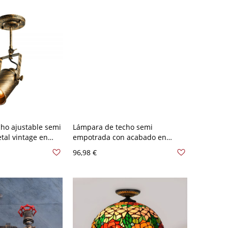
ho ajustable semi
Lámpara de techo semi
al vintage en
empotrada con acabado en
ro con 1 bombilla
bronce tradicional y vidrio
96,98 €
transparente - 110 A 120 V
Bronce