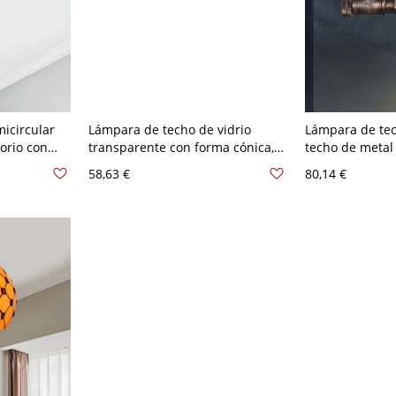
icircular
Lámpara de techo de vidrio
Lámpara de te
orio con
transparente con forma cónica,
techo de metal
estilo vintage, 1 luz, montaje
tubería de agua
58,63 €
80,14 €
anja, con
semi empotrado en bronce para
iluminación se
cabado en
pasillos
loft con válvula
Bronce