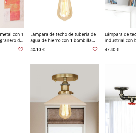
metal con 1
Lámpara de techo de tubería de
Lámpara de tec
 granero de
agua de hierro con 1 bombilla
industrial con 
aje en
para sala de estar en bronce
montaje semi 
40,10 €
47,40 €
bronce