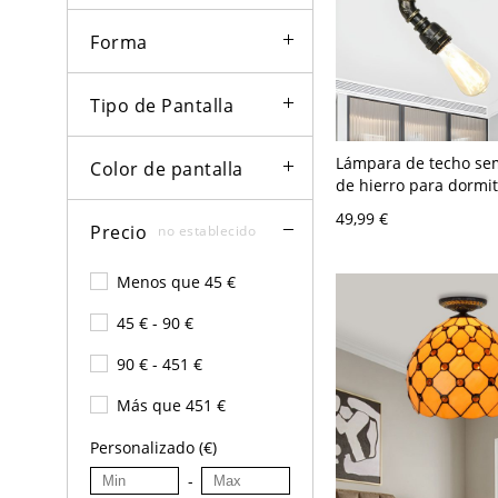
Forma
Tipo de Pantalla
Lámpara de techo sem
Color de pantalla
de hierro para dormit
diseño de bombilla al
49,99 €
descubierto, estilo gr
Precio
no establecido
tubería retorcida y a
bronce, 1 bombilla
Menos que 45 €
45 € - 90 €
90 € - 451 €
Más que 451 €
Personalizado (€)
-