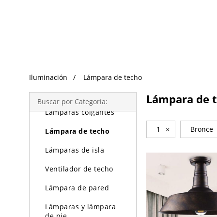
Búsqueda de Tendencias
Iluminación
Iluminación
Lámpara de techo
Lámparas de araña
Lámpara de 
Buscar por Categoría:
Lámparas colgantes
1
×
Bronce
Lámpara de techo
Lámparas de isla
Ventilador de techo
Lámpara de pared
Lámparas y lámpara
de pie