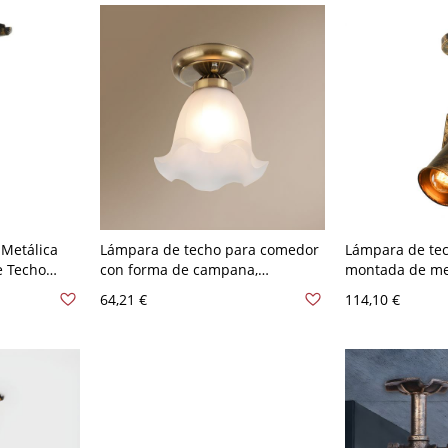
 Metálica
Lámpara de techo para comedor
Lámpara de tec
e Techo
con forma de campana,
montada de met
a para Sala
minimalista, de vidrio
forma de cilind
64,21 €
114,10 €
esmerilado, individual y con
en bronce
borde ondulado - 110 A 120 V
Bronce