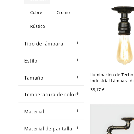
Cobre
Cromo
Rústico
Tipo de lámpara
Estilo
Iluminación de Techo
Tamaño
Industrial Lámpara d
Semi Rasante 1 Cabez
38,17 €
- Bronce 110 A 120 V
Temperatura de color
Material
Material de pantalla