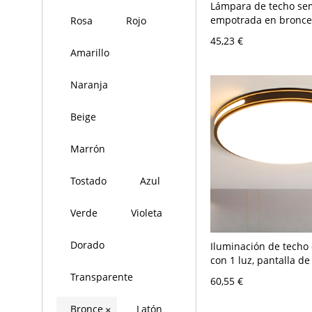
Lámpara de techo se
empotrada en bronce
Rosa
Rojo
de estar industrial de
45,23 €
jaula y pantalla de tu
Amarillo
bombilla
Naranja
Beige
Marrón
Tostado
Azul
Verde
Violeta
Dorado
Iluminación de techo
con 1 luz, pantalla d
metal para uso reside
Transparente
60,55 €
montaje expuesto, 11
redonda, 16"
Bronce
Latón
×