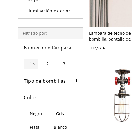
Iluminación exterior
Bombillas
Lámpara de techo de 
Filtrado por:
bombilla, pantalla de
casa de campo, mont
Número de lámpara
102,57 €
bronce, 10" de ancho
1
2
3
×
Tipo de bombillas
Color
Negro
Gris
Plata
Blanco