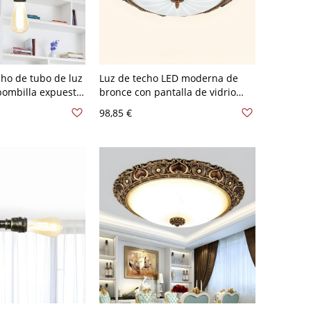
ho de tubo de luz
Luz de techo LED moderna de
bombilla expuesta,
bronce con pantalla de vidrio
empotrado en
blanco - 1 luz - 110 A 120 V 38,1
98,85 €
cm Blanco