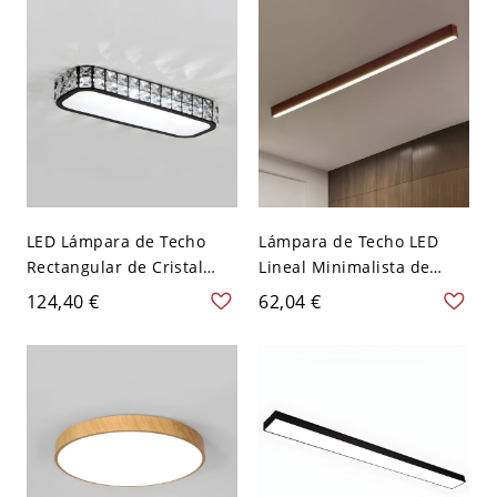
V 30,48 cm Redondo
LED Lámpara de Techo
Lámpara de Techo LED
Rectangular de Cristal
Lineal Minimalista de
Iluminación de Techo
Madera para Pasillo -
124,40 €
62,04 €
Simplista para Cuarto -
Color Nuez 110 A 120 V
Negro 110 A 120 V 38,1 cm
60,96 cm Blanco
Blanco