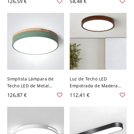
126,59 €
58,48 €
aluminio para dormitorio
Metal para Cuarto - Negro
- Negro 110 A 120 V 30,48
110 A 120 V 49,53 cm
cm Blanco
Blanco
Simplista Lámpara de
Luz de Techo LED
Techo LED de Metal
Empotrada de Madera
Iluminación de Techo de
Maciza Escandinava, Fina
126,87 €
112,41 €
Tambor para Sala de Estar
de Perfil Bajo - 110 A 120
- Verde 110 A 120 V 30,48
V 30,48 cm Redondo
cm Blanco