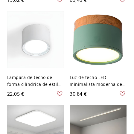
para Cuarto - Blanco 110
madera con pantalla
A 120 V Blanco
acrílica - Color Nuez 110 A
120 V 22,86 cm Círculo
Lámpara de techo de
Luz de techo LED
forma cilíndrica de estilo
minimalista moderna de
moderno, metal, 1 luz,
aluminio lacado con
22,05 €
30,84 €
iluminación de techo para
pantalla acrílica - Verde
restaurante - Blanco 110
110 A 120 V Blanco
A 120 V 8,89 cm Blanco