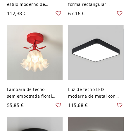
estilo moderno de
forma rectangular
macarrón en forma
moderna de aluminio con
112,38 €
67,16 €
redonda para dormitorio -
1 luz para sala de estar y
Blanco 110 A 120 V 30,48
dormitorio - Negro 110 A
cm Blanco
120 V 49,53 cm
Lámpara de techo
Luz de techo LED
semiempotrada floral
moderna de metal con
whimsical con pantalla de
pantalla acrílica - Pantalla
55,85 €
115,68 €
pétalos de vidrio
blanca - 110 A 120 V 30,48
esmerilado para pasillo y
cm Negro Blanco
habitación infantil - Rojo
110 A 120 V