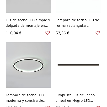
Luz de techo LED simple y
Lámpara de techo LED de
delgada de montaje en
forma rectangular
techo de metal para sala
moderna de aluminio con
110,04 €
53,56 €
de estar - 110 A 120 V
1 luz para oficina - 110 A
Blanco 22,86 cm
120 V Blanco 59,69 cm
Lámpara de techo LED
Simplista Luz de Techo
moderna y concisa de
Lineal en Negro LED
forma redonda de
Iluminación de Techo de