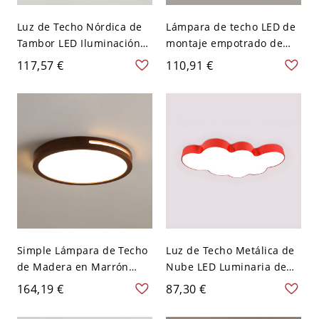
Luz de Techo Nórdica de
Lámpara de techo LED de
Tambor LED Iluminación
montaje empotrado de
de Techo de Madera para
madera marrón claro con
117,57 €
110,91 €
Habitación - Verde 110 A
pantalla acrílica blanca -
120 V 30,48 cm
110 A 120 V 30,48 cm
Blanco Redondo
Simple Lámpara de Techo
Luz de Techo Metálica de
de Madera en Marrón
Nube LED Luminaria de
Oscuro Luminaria de
Techo Infantil para Jardín
164,19 €
87,30 €
Techo LED para Salón -
de Niños - Rojo 110 A 120
Marrón oscuro 110 A 120
V 49,53 cm