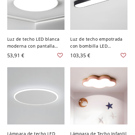
Luz de techo LED blanca
Luz de techo empotrada
moderna con pantalla
con bombilla LED
acrílica para un ambiente
rectangular en estilo
53,91 €
103,35 €
hogareño brillante - 110 A
moderno con pantalla
120 V 40,64 cm Redondo
blanca - Negro 110 A 120
Blanco
V 35,56 cm Blanco
Lámpara de techo LED
Lámpara de Techo Infantil