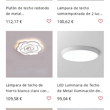
Plafón de techo redondo
Lámpara de techo
de metal
semiempotrada de 2 luces
dorado/negro/blanco con
con flores, estilo moderno
112,17 €
100,62 €
pantalla acrílica - Blanco
- 110 A 120 V 52,07 cm
110 A 120 V Tercer Gear
Blanco
Lámpara de techo de
LED Luminaria de Techo
hierro blanco claro con
de Metal Iluminación de
diseño floral, 1 luz - 110 A
Techo Simple de Redondo
109,58 €
99,04 €
120 V 16.54‘’（42cm）
para Cuarto - Blanco 110
A 120 V 22,86 cm Blanco