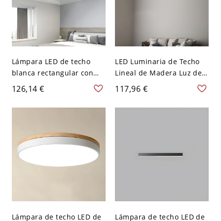
Lámpara LED de techo
LED Luminaria de Techo
blanca rectangular con
Lineal de Madera Luz de
montaje empotrado,
Techo Simplista para
126,14 €
117,96 €
moderna, con pantalla
Cuarto - Blanco 110 A 120
acrílica de metal blanco -
V 59,69 cm
110 A 120 V 39,37 cm
Blanco
Lámpara de techo LED de
Lámpara de techo LED de