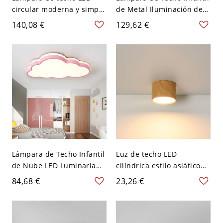
circular moderna y simple
de Metal Iluminación de
con 1 luz de montaje
Techo LED de Nube para
140,08 €
129,62 €
empotrado en acrílico
Habitación - Rosa 110 A
blanco - 110 A 120 V 30,48
120 V 52,07 cm Blanco
cm 1 Blanco
Lámpara de Techo Infantil
Luz de techo LED
de Nube LED Luminaria
cilíndrica estilo asiático
de Techo de Metal para
con pantalla blanca - 110
84,68 €
23,26 €
Cuarto de Niños - Rosa
A 120 V 7,62 cm Luz cálida
110 A 120 V 49,53 cm
Blanco