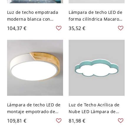
Luz de techo empotrada
Lámpara de techo LED de
moderna blanca con
forma cilíndrica Macaroon
bombilla LED y pantalla
moderna de hierro con 1
104,37 €
35,52 €
acrílica - 110 A 120 V
luz para balcón - Gris 110
22,86 cm Blanco
A 120 V Blanco
Lámpara de techo LED de
Luz de Techo Acrílica de
montaje empotrado de
Nube LED Lámpara de
madera con forma
Techo Nórdica para
109,81 €
81,98 €
redonda y sencilla, con 1
Dormitorio Infantil - 110 A
luz - Blanco 110 A 120 V
120 V Blanco Verde