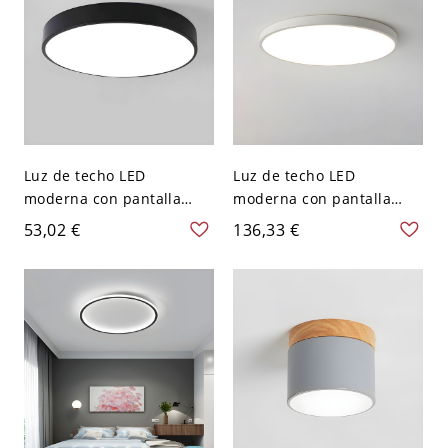
Luz de techo LED
Luz de techo LED
moderna con pantalla
moderna con pantalla
acrílica blanca - 1 luz -
blanca para uso
53,02 €
136,33 €
110 A 120 V Negro 22,86
residencial - Blanco 110 A
cm Blanco
120 V 30,48 cm Blanco