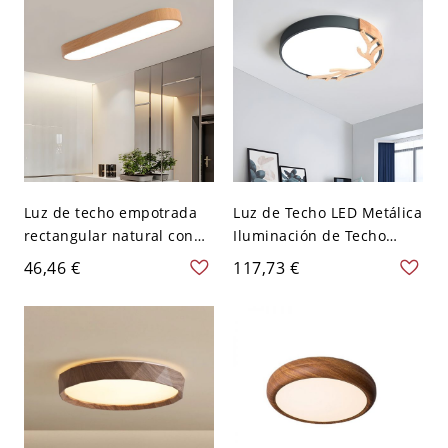
Luz de techo empotrada
Luz de Techo LED Metálica
rectangular natural con
Iluminación de Techo
bombillas LED - 110 A 120
Redonda Infantil con
46,46 €
117,73 €
V 35,56 cm Luz cálida
Diseño de Cuerna para
Cuarto - Gris 110 A 120 V
30,48 cm Blanco