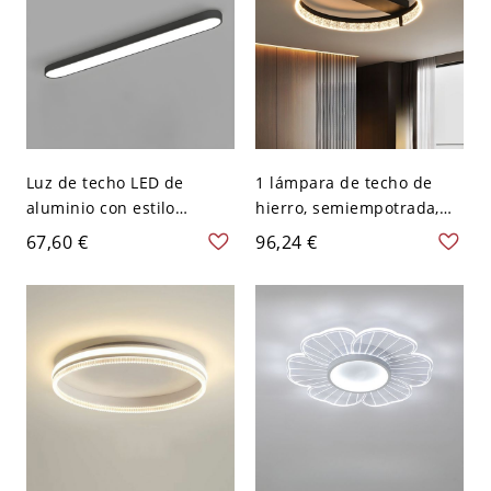
Luz de techo LED de
1 lámpara de techo de
aluminio con estilo
hierro, semiempotrada,
moderno para oficina -
cableada, para dormitorio
67,60 €
96,24 €
110 A 120 V 62,23 cm
principal - Negro 110 A
Negro Blanco
120 V Tercer Gear
Redondo