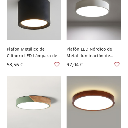
Plafón Metálico de
Plafón LED Nórdico de
Cilindro LED Lámpara de
Metal Iluminación de
Techo Simplista para
Techo de Tambor para
58,56 €
97,04 €
Pasillo - Negro 110 A 120
Dormitorio - Blanco 110 A
V 8,89 cm Blanco
120 V 22,86 cm