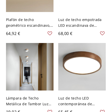
Plafón de techo
Luz de techo empotrada
geométrico escandinavo,
LED escandinava de
luminaria metálica
mediados de siglo,
64,92 €
68,00 €
imitación madera con
acabado en nogal,
pantalla acrílica - 110 A
redonda de perfil bajo -
120 V 30,48 cm Nogal
110 A 120 V 30,48 cm
oscuro
Blanco
Lámpara de Techo
Luz de techo LED
Metálica de Tambor Luz
contemporánea de
de Techo LED Nórdica
montaje empotrado en
19,02 €
65,45 €