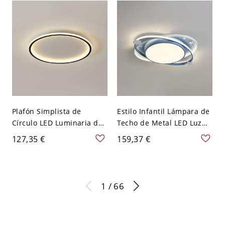
30,48 cm Blanco
Plafón Simplista de
Estilo Infantil Lámpara de
Círculo LED Luminaria de
Techo de Metal LED Luz
Techo Metálica para
de Techo Circular para
127,35 €
159,37 €
Habitación - Negro 110 A
Habitación - Azul 110 A
120 V 30,48 cm Luz cálida
120 V 49,53 cm Blanco
1 / 66