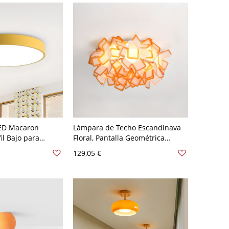
LED Macaron
Lámpara de Techo Escandinava
il Bajo para
Floral, Pantalla Geométrica
rmitorio - Naranja
Artística para Dormitorio -
129,05 €
,48 cm Blanco
Naranja 110 A 120 V 53,34 cm
Blanco