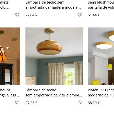
 metal
Lámpara de techo semi
Semi Flushmoun
color
empotrada de madera moderna
pantalla de vidr
olímero
con pantalla de vidrio blanco -
Tiffany, interio
77,64 €
61,44 €
ncial, 110V-
Naranja 110 A 120 V
120 V
hmount
Lámpara de techo
Plafón LED red
nge Glass 1
semiempotrada de vidrio ámbar
moderno de 1 l
erned Flush
estilo mid-century, plafón retro
A 120 V Blanco
97,23 €
38,59 €
dor - 110 A
de latón para un ambiente cálido
cm
- 110 A 120 V