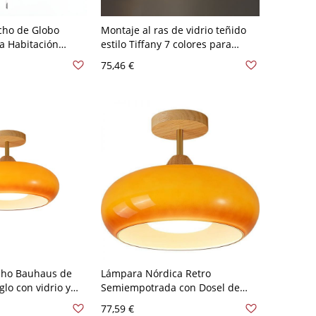
cho de Globo
Montaje al ras de vidrio teñido
a Habitación
estilo Tiffany 7 colores para
dería Iluminación
pasillos y entradas - Naranja 110
75,46 €
tona - 110 A 120 V
A 120 V
ja
cho Bauhaus de
Lámpara Nórdica Retro
lo con vidrio y
Semiempotrada con Dosel de
a maciza -
Madera Natural - Naranja 110 A
77,59 €
120 V
120 V