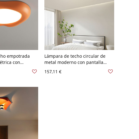
cho empotrada
Lámpara de techo circular de
trica con
metal moderno con pantalla
pantalla de
acrílica blanca - Naranja 110 A
157,11 €
pulgadas - Naranja
120 V 49,53 cm