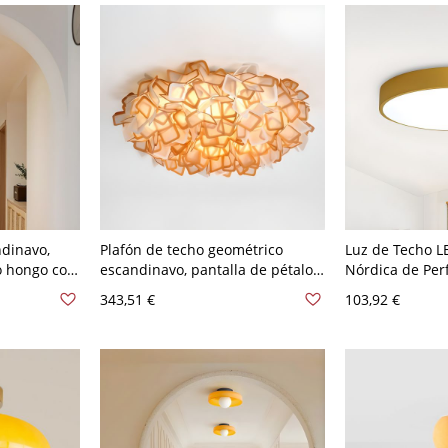
ndinavo,
Plafón de techo geométrico
Luz de Techo 
o hongo con
escandinavo, pantalla de pétalos
Nórdica de Perf
dormitorio
en capas para un suave brillo
Guardería y Do
343,51 €
103,92 €
0 A 120 V
ambiental - Naranja 110 A 120 V
110 A 120 V 30
Grande