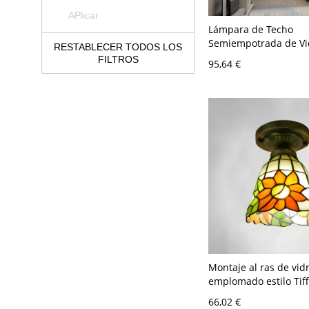
APlicar
Lámpara de Techo
Semiempotrada de Vi
RESTABLECER TODOS LOS
Escandinavo con Bas
FILTROS
95,64 €
para Pasillo y Dormito
Naranja 110 A 120 V
Montaje al ras de vidr
emplomado estilo Tiff
8" para pasillos y ent
66,02 €
Naranja 110 A 120 V 