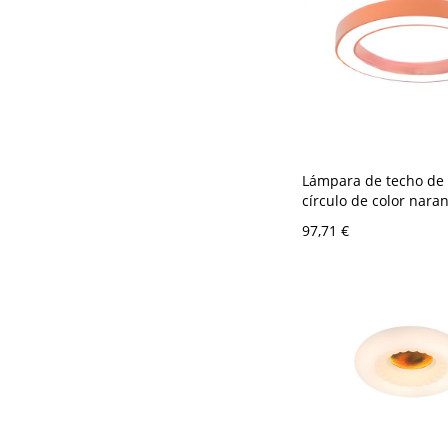
Lámpara de techo de 
círculo de color nara
residencial con 1 luz
97,71 €
directo, luz fría, 110V