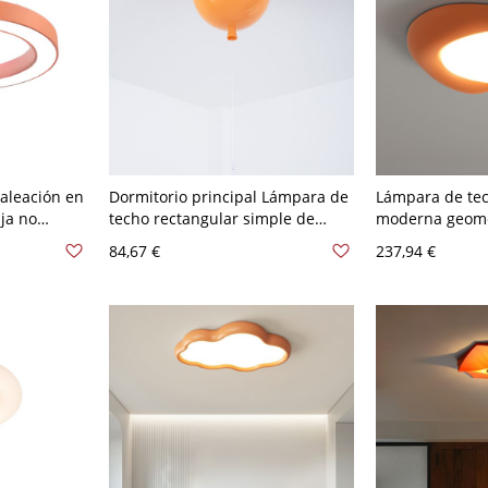
aleación en
Dormitorio principal Lámpara de
Lámpara de te
nja no
techo rectangular simple de
moderna geomé
, cableado
polímero para
bombillas LED, 
84,67 €
237,94 €
-120V
LED/Incandescente/Fluorescente,
acrílico de 22 
con pantalla de material
110 A 120 V
polimerizado, naranja, 110V-120V