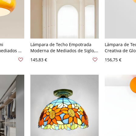
mi
Lámpara de Techo Empotrada
Lámpara de Te
mediados de
Moderna de Mediados de Siglo,
Creativa de Gl
on acabado
Acero Brillante Retro y Vidrio
Infantil con In
145,83 €
156,75 €
0 A 120 V
Opalino para Pasillo - Naranja
Cuerda - Naran
110 A 120 V 25,4 cm
20,32 cm