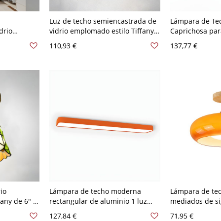
Luz de techo semiencastrada de
Lámpara de Te
drio
vidrio emplomado estilo Tiffany
Caprichosa par
e de Madera
hecha a mano - 110 A 120 V
Infantil y Guar
110,93 €
137,77 €
rio -
Naranja-azul
de Vidrio Jugue
20,32 cm Naran
io
Lámpara de techo moderna
Lámpara de te
any de 6" y
rectangular de aluminio 1 luz
mediados de sig
radas -
para jardín de infancia - Naranja
dosel de mader
127,84 €
71,95 €
15,24 cm
110 A 120 V
Naranja 110 A 