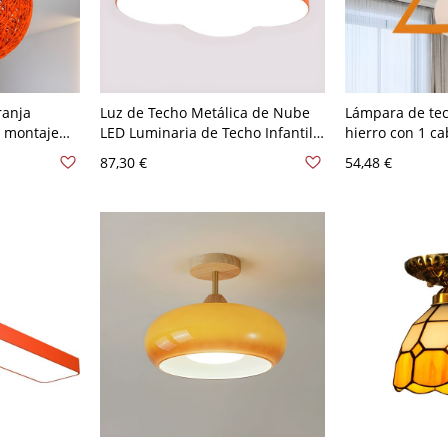
ranja
Luz de Techo Metálica de Nube
Lámpara de te
n montaje
LED Luminaria de Techo Infantil
hierro con 1 c
jida de
para Jardín de Niños - Naranja
triángulo semi
87,30 €
54,48 €
ra, 6" de
110 A 120 V 49,53 cm
color naranja p