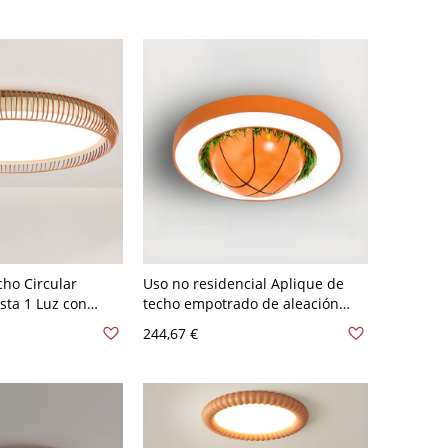
ho Circular
Uso no residencial Aplique de
sta 1 Luz con
techo empotrado de aleación
límero, Adaptada
ligera LED puro para niños con
244,67 €
ncial LED, Rojo
pantalla de acrílico, 110V-120V,
120V, Tercera
24", Baloncesto
Neutra Regulable)