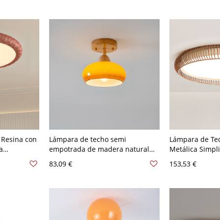
 Resina con
Lámpara de techo semi
Lámpara de Tec
a
empotrada de madera natural
Metálica Simpli
uperficial
color mandarina, 110V-120V, 8"
Pantalla de Po
83,09 €
153,53 €
áneo,
para Uso Reside
olígono
Naranja, 110V-
Marcha (Luz
Cálida/Blanca/