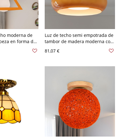
cho moderna de
Luz de techo semi empotrada de
abeza en forma de
tambor de madera moderna con
 empotrada en
pantalla de vidrio blanco, de 10 a
81,07 €
ara dormitorio
14 pulgadas - Naranja 110 A 120
V