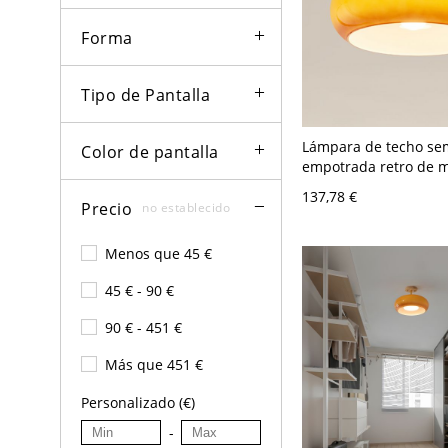
Forma
Tipo de Pantalla
Lámpara de techo se
Color de pantalla
empotrada retro de 
siglo, estilo hongo c
137,78 €
de latón - Naranja 11
Precio
no establecido
22,86 cm Tambor
Menos que 45 €
45 € - 90 €
90 € - 451 €
Más que 451 €
Personalizado (€)
-