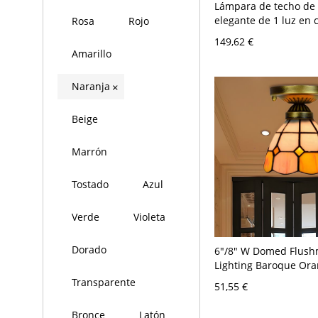
Lámpara de techo de
elegante de 1 luz en 
Rosa
Rojo
naranja tangerina, p
149,62 €
ligero puro, no reside
Amarillo
120V, 47.5"
Naranja
×
Beige
Marrón
Tostado
Azul
Verde
Violeta
Dorado
6"/8" W Domed Flus
Lighting Baroque Ora
Light Brass Grid Patt
Transparente
51,55 €
Mount Lamp for Corri
120 V Naranja 15,24 
Bronce
Latón