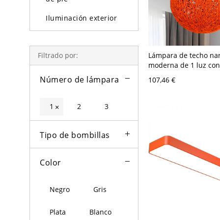
Iluminación exterior
Bombillas
Lámpara de techo na
Filtrado por:
moderna de 1 luz co
empotrado de bola te
Número de lámpara
107,46 €
ratán y dosel de made
diámetro, para baño
1
2
3
×
Tipo de bombillas
Color
Negro
Gris
Plata
Blanco