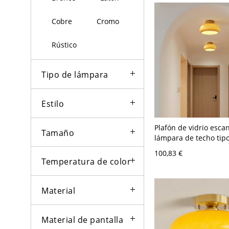
Cobre
Cromo
Rústico
Tipo de lámpara
Estilo
Plafón de vidrio esca
Tamaño
lámpara de techo tip
base de madera para 
100,83 €
o pasillo - Naranja 11
Temperatura de color
Material
Material de pantalla