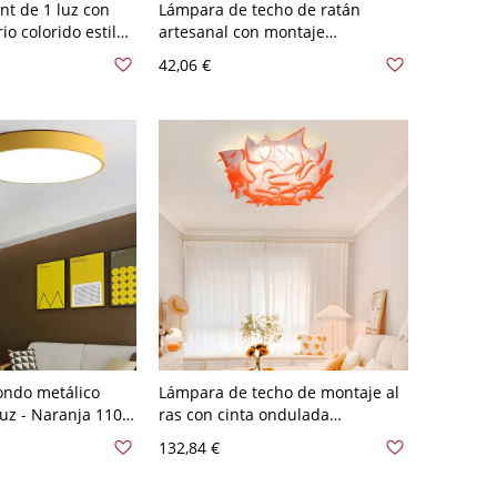
t de 1 luz con
Lámpara de techo de ratán
io colorido estilo
artesanal con montaje
r - Naranja 110 A
empotrado de esfera naranja y 1
42,06 €
cabeza, ancho de 6"
ondo metálico
Lámpara de techo de montaje al
uz - Naranja 110
ras con cinta ondulada
contemporánea, luminaria
132,84 €
artística LED creativa para
dormitorio - 110 A 120 V Naranja