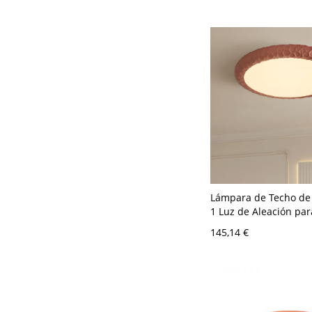
Lámpara de Techo de
1 Luz de Aleación par
Dormitorio, Montaje S
145,14 €
LED Estilo Contempor
Naranja, 110V-120V, P