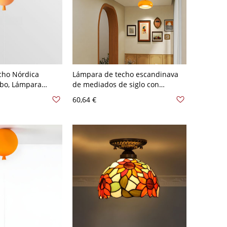
cho Nórdica
Lámpara de techo escandinava
obo, Lámpara
de mediados de siglo con
terruptor de
pantalla de vidrio y dosel de
60,64 €
ja 110 A 120 V
madera - Naranja 110 A 120 V
20,32 cm