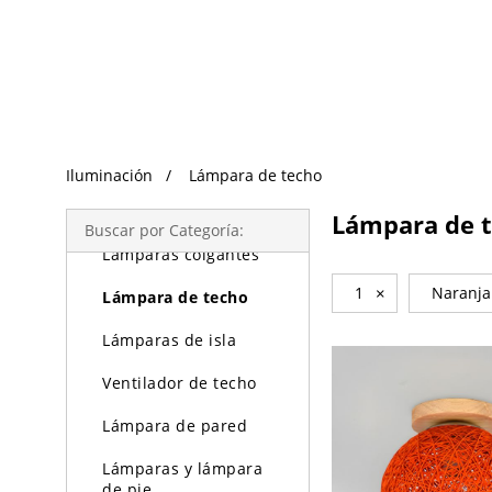
Búsqueda de Tendencias
Iluminación
Iluminación
Lámpara de techo
Lámparas de araña
Lámpara de 
Buscar por Categoría:
Lámparas colgantes
1
×
Naranja
Lámpara de techo
Lámparas de isla
Ventilador de techo
Lámpara de pared
Lámparas y lámpara
de pie