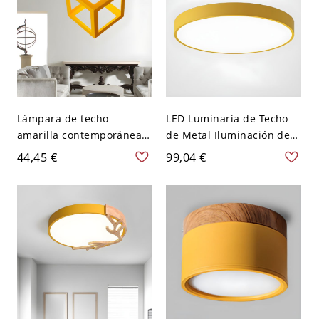
Lámpara de techo
LED Luminaria de Techo
amarilla contemporánea
de Metal Iluminación de
de metal con 1 bombilla
Techo Simple de Redondo
44,45 €
99,04 €
para dormitorio cuadrado
para Cuarto - Amarillo 110
semi empotrada
A 120 V 22,86 cm Blanco