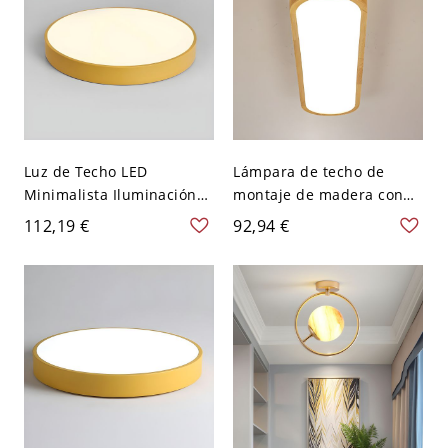
Luz de Techo LED
Lámpara de techo de
Minimalista Iluminación
montaje de madera con
de Techo Redonda de
luz LED estilo japonés
112,19 €
92,94 €
Metal para Cuarto -
para dormitorio - 110 A
Amarillo 110 A 120 V 30,48
120 V 64,77 cm Blanco Un
cm
Solo Lado