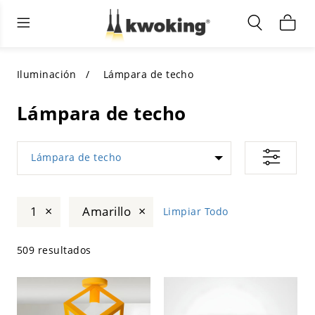
Muebles de sala de estar
Iluminación exterior
Iluminación interior
TODOS LOS MUEBLES DE SALÓN
Comprar por categoría
TODA LA ILUMINACIÓN PARA
Iluminación
Lámpara de techo
OTROS ESPACIOS
SELECCIONES DESTACADAS
COMPRAR POR ESTILO
Lámpara de techo
COMPRAR POR CATEGORÍA
COMPRAR POR ESTILO
Shop by Colors
Lámpara de techo
COMPRAR POR ESTILO
Comprar por características
COMPRAR POR DISEÑO
COMPRAR POR COLOR
×
×
1
Amarillo
Limpiar Todo
Comprar por material
COMPRAR POR DIMENSIONES
509 resultados