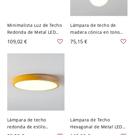
Minimalista Luz de Techo
Lámpara de techo de
Redonda de Metal LED
madera cónica en tono
Lámpara de Techo para
beige, sencilla y semi
109,02 €
75,15 €
Dormitorio - Amarillo 110
empotrada para
A 120 V 22,86 cm
dormitorio - 110 A 120 V
Lámpara de techo
Lámpara de Techo
redonda de estilo
Hexagonal de Metal LED
moderno nórdico con
Iluminación de Techo