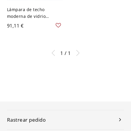
Lámpara de techo
moderna de vidrio
transparente en forma de
91,11 €
diamante con 1 luz para
dormitorio
1 / 1
Rastrear pedido