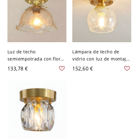
Luz de techo
Lámpara de techo de
semiempotrada con flor
vidrio con luz de montaje
de ámbar y pantalla de
empotrado de 1 luz y
133,78 €
152,60 €
vidrio craquelado - 110 A
diseño geométrico
120 V
nórdico para pasillos -
110 A 120 V Tazón